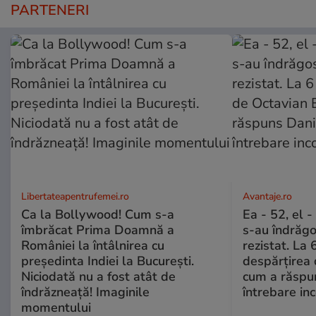
PARTENERI
Libertateapentrufemei.ro
Avantaje.ro
Ca la Bollywood! Cum s-a
Ea - 52, el 
îmbrăcat Prima Doamnă a
s-au îndrăgos
României la întâlnirea cu
rezistat. La 
președinta Indiei la București.
despărțirea 
Niciodată nu a fost atât de
cum a răspu
îndrăzneață! Imaginile
întrebare i
momentului