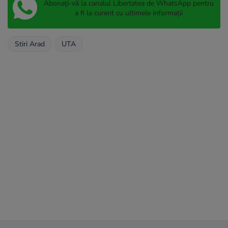
Abonați-vă la canalul Libertatea de WhatsApp pentru
a fi la curent cu ultimele informații
Stiri Arad
UTA