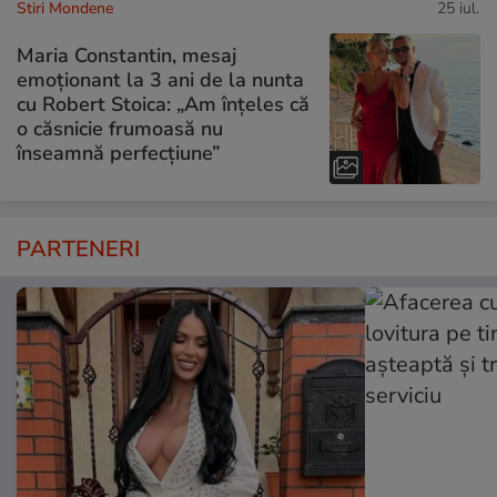
Stiri Mondene
25 iul.
Maria Constantin, mesaj
emoționant la 3 ani de la nunta
cu Robert Stoica: „Am înțeles că
o căsnicie frumoasă nu
înseamnă perfecțiune”
PARTENERI