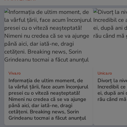
Viva.ro
Unica.ro
Informația de ultim moment, de
Divorț la nive
la vârful țării, face acum înconjurul
Incredibil ce
presei cu o viteză neașteptată!
ei, după ani 
Nimeni nu credea că se va ajunge
rău când mă
până aici, dar iată-ne, dragi
cetățeni. Breaking news, Sorin
Grindeanu tocmai a făcut anunțul