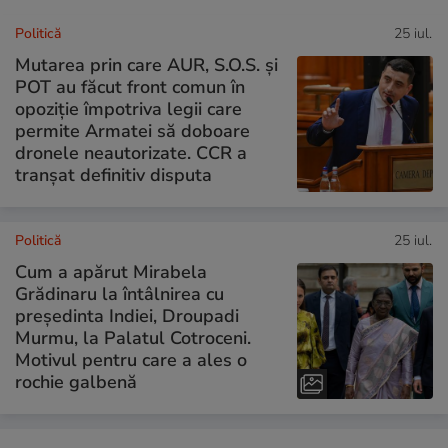
Politică
25 iul.
Mutarea prin care AUR, S.O.S. și
POT au făcut front comun în
opoziție împotriva legii care
permite Armatei să doboare
dronele neautorizate. CCR a
tranșat definitiv disputa
Politică
25 iul.
Cum a apărut Mirabela
Grădinaru la întâlnirea cu
președinta Indiei, Droupadi
Murmu, la Palatul Cotroceni.
Motivul pentru care a ales o
rochie galbenă