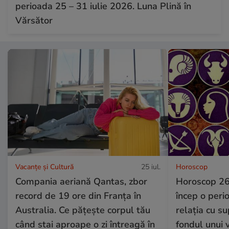
perioada 25 – 31 iulie 2026. Luna Plină în
Vărsător
Vacanțe și Cultură
25 iul.
Horoscop
Compania aeriană Qantas, zbor
Horoscop 26 
record de 19 ore din Franța în
încep o perio
Australia. Ce pățește corpul tău
relația cu su
când stai aproape o zi întreagă în
fondul unui