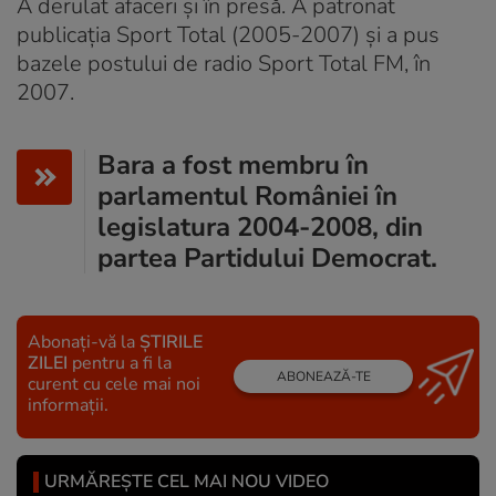
A derulat afaceri și în presă. A patronat
publicația Sport Total (2005-2007) și a pus
bazele postului de radio Sport Total FM, în
2007.
Bara a fost membru în
parlamentul României în
legislatura 2004-2008, din
partea Partidului Democrat.
Abonați-vă la
ȘTIRILE
ZILEI
pentru a fi la
ABONEAZĂ-TE
curent cu cele mai noi
informații.
URMĂREȘTE CEL MAI NOU VIDEO