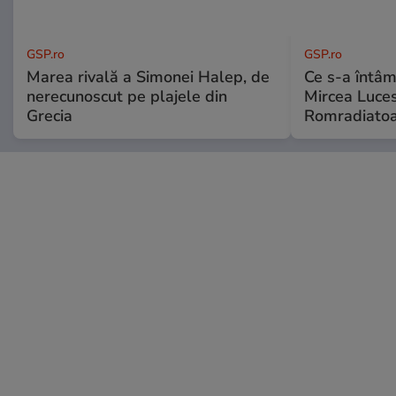
GSP.ro
GSP.ro
Marea rivală a Simonei Halep, de
Ce s-a întâmp
nerecunoscut pe plajele din
Mircea Luces
Grecia
Romradiatoa