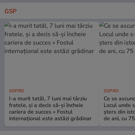
GSP
GSP.RO
GSP.RO
I-a murit tatăl, 7 luni mai târziu
Ce se ascund
fratele, și a decis să-și încheie
Locul unde s-
cariera de succes » Fostul
șters din ist
internațional este astăzi grădinar
de ani, cu 7