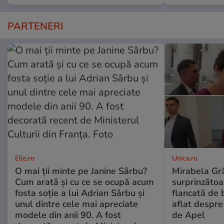
PARTENERI
Elle.ro
Unica.ro
O mai ții minte pe Janine Sârbu?
Mirabela Gră
Cum arată și cu ce se ocupă acum
surprinzătoar
fosta soție a lui Adrian Sârbu și
flancată de 
unul dintre cele mai apreciate
aflat despre
modele din anii 90. A fost
de Apel