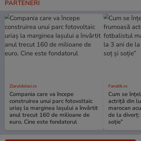
PARTENERI
ZiaruldeIasi.ro
Fanatik.ro
Compania care va începe
Cum se înțe
construirea unui parc fotovoltaic
actriță din l
uriaș la marginea Iașului a învârtit
marocan acuz
anul trecut 160 de milioane de
de la divorț:
euro. Cine este fondatorul
soție”