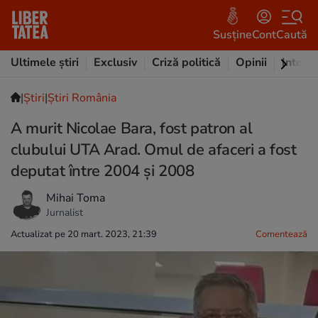
Susține
Cont
Caută
Ultimele știri
Exclusiv
Criză politică
Opinii
Intervi
|
Ştiri
|
Știri România
A murit Nicolae Bara, fost patron al
clubului UTA Arad. Omul de afaceri a fost
deputat între 2004 și 2008
Mihai Toma
Jurnalist
Actualizat pe 20 mart. 2023, 21:39
Comentează