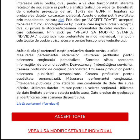
interesele si/sau profilul dvs., pentru a va oferi functionalitati aferente
retelelor de socializare si pentru a analiza traficul pe website. Beneficiati
de drepturile prevazute de art. 15-22 din GDPR in legatura cu
prelucrarea datelor cu caracter personal. Aceste drepturi pot fi exercitate
Lifestyle
22 iul.
prin modalitatea indicata
aici
. Prin click pe “ACCEPT TOATE”, acceptati
folosirea tuturor Tehnologiilor de tip Cookie, care implica inclusiv acceptul
dvs. cu privire la stocarea/accesarea informatiilor de catre Vendor-ii cu
care colaboram. Prin click pe “VREAU SA MODIFIC SETARILE
INDIVIDUAL” puteti schimba preferintele in mod individual, mai putin
cele legate de cookie strict necesare pentru functionarea website-ului.
Cum păstrăm brânza fără să
mucegăiască
Atât noi, cât și partenerii noștri prelucrăm datele pentru a oferi:
Măsurarea performanței reclamelor. Utilizarea profilurilor pentru
selectarea conținutului personalizat. Stocarea și/sau accesarea
informațiilor de pe un dispozitiv. Dezvoltarea și îmbunătățirea serviciilor.
Crearea profilurilor de conținut personalizat. Utilizarea profilurilor pentru
selectarea publicității personalizate. Crearea profilurilor pentru
publicitate personalizată. Măsurarea performanței conținutului.
Înțelegerea publicului prin statistici sau combinații de date din surse
Lifestyle
17 iul.
diferite. Utilizarea datelor limitate pentru a selecta conținutul. Utilizarea
de date limitate pentru a selecta publicitatea. Date precise de geolocație
și identificarea prin scanarea dispozitivului.
Listă parteneri (furnizori)
De ce să nu păstrezi cartofii
lângă ceapă
ACCEPT TOATE
VREAU SA MODIFIC SETARILE INDIVIDUAL