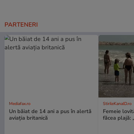
PARTENERI
Mediafax.ro
StirileKanalD.ro
Un băiat de 14 ani a pus în alertă
Femeie lovit
aviația britanică
făcea plajă: „