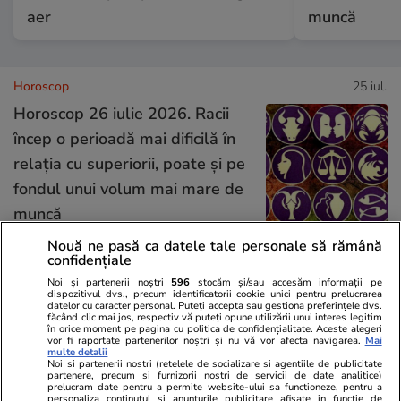
aer
muncă
Horoscop
25 iul.
Horoscop 26 iulie 2026. Racii
încep o perioadă mai dificilă în
relația cu superiorii, poate și pe
fondul unui volum mai mare de
muncă
Nouă ne pasă ca datele tale personale să rămână
confidențiale
Vacanțe și Cultură
24 iul.
Noi și partenerii noștri
596
stocăm și/sau accesăm informații pe
dispozitivul dvs., precum identificatorii cookie unici pentru prelucrarea
datelor cu caracter personal. Puteți accepta sau gestiona preferințele dvs.
făcând clic mai jos, respectiv vă puteți opune utilizării unui interes legitim
Cum să călătoreşti doar cu
în orice moment pe pagina cu politica de confidențialitate. Aceste alegeri
vor fi raportate partenerilor noștri și nu vă vor afecta navigarea.
Mai
bagajul de mână. Ghid pentru
multe detalii
Noi si partenerii nostri (retelele de socializare si agentiile de publicitate
eficientizarea spaţiului
partenere, precum si furnizorii nostri de servicii de date analitice)
prelucram date pentru a permite website-ului sa functioneze, pentru a
personaliza continutul si anunturile publicitare afisate in functie de