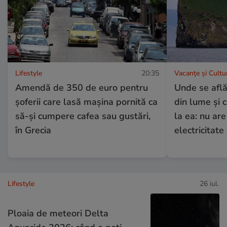
Lifestyle
20:35
Vacanțe și Cultu
Amendă de 350 de euro pentru
Unde se află
șoferii care lasă mașina pornită ca
din lume și 
să-și cumpere cafea sau gustări,
la ea: nu are
în Grecia
electricitate
Lifestyle
26 iul.
Ploaia de meteori Delta