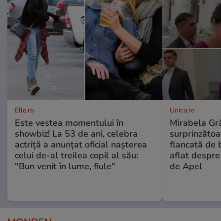
Elle.ro
Unica.ro
Este vestea momentului în
Mirabela Gră
showbiz! La 53 de ani, celebra
surprinzătoar
actriță a anunțat oficial nașterea
flancată de 
celui de-al treilea copil al său:
aflat despre
"Bun venit în lume, fiule"
de Apel