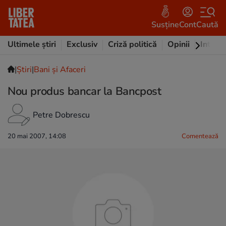
Susține
Cont
Caută
Ultimele știri
Exclusiv
Criză politică
Opinii
Intervi
|
Ştiri
|
Bani și Afaceri
Nou produs bancar la Bancpost
Petre Dobrescu
20 mai 2007, 14:08
Comentează