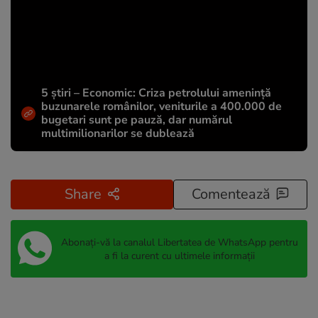
5 știri – Economic: Criza petrolului amenință
buzunarele românilor, veniturile a 400.000 de
bugetari sunt pe pauză, dar numărul
multimilionarilor se dublează
Share
Comentează
Abonați-vă la canalul Libertatea de WhatsApp pentru
a fi la curent cu ultimele informații