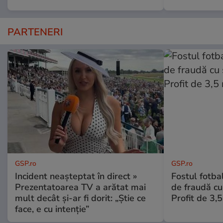
PARTENERI
GSP.ro
GSP.ro
Incident neașteptat în direct »
Fostul fotba
Prezentatoarea TV a arătat mai
de fraudă cu 
mult decât și-ar fi dorit: „Știe ce
Profit de 3,
face, e cu intenție”