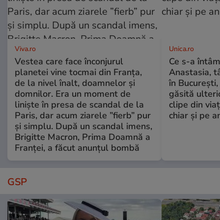
Viva.ro
Unica.ro
Vestea care face înconjurul
Ce s-a întâm
planetei vine tocmai din Franța,
Anastasia, t
de la nivel înalt, doamnelor și
în București,
domnilor. Era un moment de
găsită ulter
liniște în presa de scandal de la
clipe din via
Paris, dar acum ziarele ”fierb” pur
chiar și pe a
și simplu. După un scandal imens,
Brigitte Macron, Prima Doamnă a
Franței, a făcut anunțul bombă
GSP