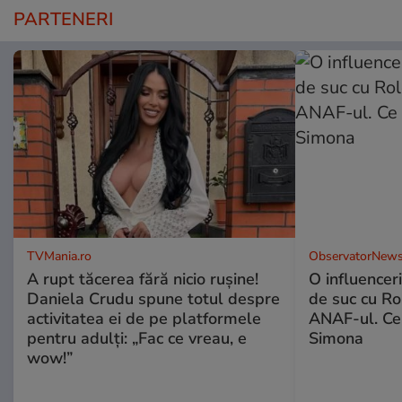
PARTENERI
TVMania.ro
ObservatorNews
A rupt tăcerea fără nicio rușine!
O influencer
Daniela Crudu spune totul despre
de suc cu Ro
activitatea ei de pe platformele
ANAF-ul. Ce
pentru adulți: „Fac ce vreau, e
Simona
wow!”