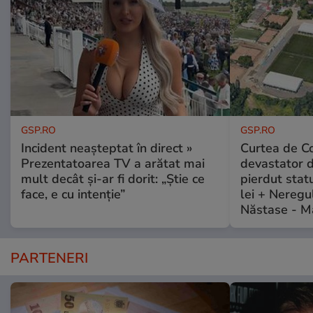
GSP.RO
GSP.RO
Incident neașteptat în direct »
Curtea de Co
Prezentatoarea TV a arătat mai
devastator 
mult decât și-ar fi dorit: „Știe ce
pierdut stat
face, e cu intenție”
lei + Neregu
Năstase - M
PARTENERI