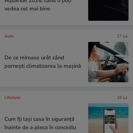
Aquaride 2026: când o poți
vedea cel mai bine
Auto
27 iul.
De ce miroase urât când
pornești climatizarea la mașină
Lifestyle
16 iul.
Cum îţi laşi casa în siguranţă
înainte de a pleca în concediu