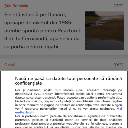
Știri România
17:22
Secetă istorică pe Dunăre,
aproape de nivelul din 1985:
atenție sporită pentru Reactorul
II de la Cernavodă, apa se va da
cu porția pentru irigații
Opinii
09:22
Nouă ne pasă ca datele tale personale să rămână
confidențiale
„România are atâta noroc, încât
Noi și partenerii noștri
596
stocăm și/sau accesăm informații pe
nu-i mai trebuie politicieni”
dispozitivul dvs., precum identificatorii cookie unici pentru prelucrarea
datelor cu caracter personal. Puteți accepta sau gestiona preferințele dvs.
făcând clic mai jos, respectiv vă puteți opune utilizării unui interes legitim
în orice moment pe pagina cu politica de confidențialitate. Aceste alegeri
vor fi raportate partenerilor noștri și nu vă vor afecta navigarea.
Mai
multe detalii
Noi si partenerii nostri (retelele de socializare si agentiile de publicitate
partenere, precum si furnizorii nostri de servicii de date analitice)
prelucram date pentru a permite website-ului sa functioneze, pentru a
Opinii
27 iul.
personaliza continutul si anunturile publicitare afisate in functie de