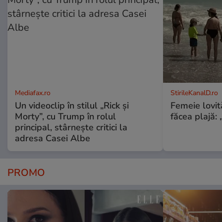
Mediafax.ro
StirileKanalD.ro
Un videoclip în stilul „Rick și
Femeie lovit
Morty”, cu Trump în rolul
făcea plajă: „
principal, stârnește critici la
adresa Casei Albe
PROMO