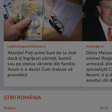
Libertateapentrufemei.ro
Avantaje.ro
Atenție! Poți primi bani de la stat
Dieta Melan
dacă-ți îngrijești părinții, bunicii
oricine! Regi
sau pe cineva vârstnic din familie.
urmează zilni
Acum s-a decis! Cum trebuie să
specialiști! 
procedezi
fiecare zi și 
acestui stil 
ȘTIRI ROMÂNIA
Politică
19:33