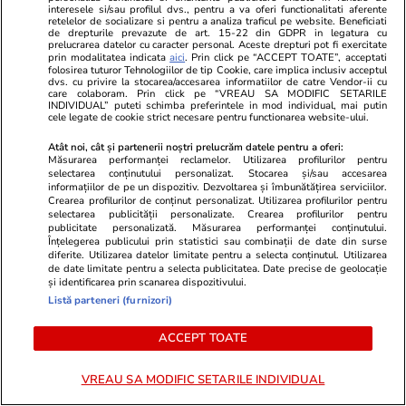
interesele si/sau profilul dvs., pentru a va oferi functionalitati aferente
retelelor de socializare si pentru a analiza traficul pe website. Beneficiati
Crize de identitate și clarificări
de drepturile prevazute de art. 15-22 din GDPR in legatura cu
prelucrarea datelor cu caracter personal. Aceste drepturi pot fi exercitate
doctrinare. Ce pare să anunțe
prin modalitatea indicata
aici
. Prin click pe “ACCEPT TOATE”, acceptati
folosirea tuturor Tehnologiilor de tip Cookie, care implica inclusiv acceptul
dezbaterea din PNL după
dvs. cu privire la stocarea/accesarea informatiilor de catre Vendor-ii cu
care colaboram. Prin click pe “VREAU SA MODIFIC SETARILE
decesul USL
INDIVIDUAL” puteti schimba preferintele in mod individual, mai putin
cele legate de cookie strict necesare pentru functionarea website-ului.
Atât noi, cât și partenerii noștri prelucrăm datele pentru a oferi:
Măsurarea performanței reclamelor. Utilizarea profilurilor pentru
selectarea conținutului personalizat. Stocarea și/sau accesarea
Opinii
24 iul.
informațiilor de pe un dispozitiv. Dezvoltarea și îmbunătățirea serviciilor.
Crearea profilurilor de conținut personalizat. Utilizarea profilurilor pentru
selectarea publicității personalizate. Crearea profilurilor pentru
Inteligența artificială va
publicitate personalizată. Măsurarea performanței conținutului.
Înțelegerea publicului prin statistici sau combinații de date din surse
remodela economia mondială și
diferite. Utilizarea datelor limitate pentru a selecta conținutul. Utilizarea
de date limitate pentru a selecta publicitatea. Date precise de geolocație
politica monetară
și identificarea prin scanarea dispozitivului.
Listă parteneri (furnizori)
ACCEPT TOATE
Opinii
24 iul.
VREAU SA MODIFIC SETARILE INDIVIDUAL