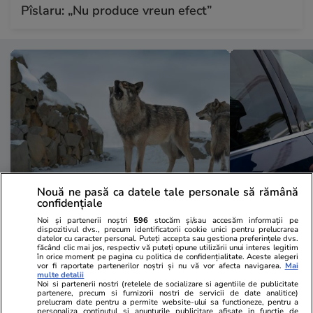
Pîslaru: „Nu produce vreun efect”
Nouă ne pasă ca datele tale personale să rămână
confidențiale
Vacanțe și Cultură
21:23
Vacanțe și Cultu
Noi și partenerii noștri
596
stocăm și/sau accesăm informații pe
Țara din Europa care le
Pericol pe pl
dispozitivul dvs., precum identificatorii cookie unici pentru prelucrarea
datelor cu caracter personal. Puteți accepta sau gestiona preferințele dvs.
recomandă turiștilor ce să facă în
Salonic, pent
făcând clic mai jos, respectiv vă puteți opune utilizării unui interes legitim
în orice moment pe pagina cu politica de confidențialitate. Aceste alegeri
vor fi raportate partenerilor noștri și nu vă vor afecta navigarea.
Mai
cazul în care se întâlnesc cu un
merg acolo î
multe detalii
Noi si partenerii nostri (retelele de socializare si agentiile de publicitate
lup: „Uitați-vă fix la el”
aparent neva
partenere, precum si furnizorii nostri de servicii de date analitice)
prelucram date pentru a permite website-ului sa functioneze, pentru a
spărgătorii 
personaliza continutul si anunturile publicitare afisate in functie de