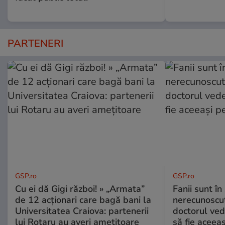
PARTENERI
GSP.ro
GSP.ro
Cu ei dă Gigi război! » „Armata”
Fanii sunt în 
de 12 acționari care bagă bani la
nerecunoscut
Universitatea Craiova: partenerii
doctorul ved
lui Rotaru au averi amețitoare
să fie aceea