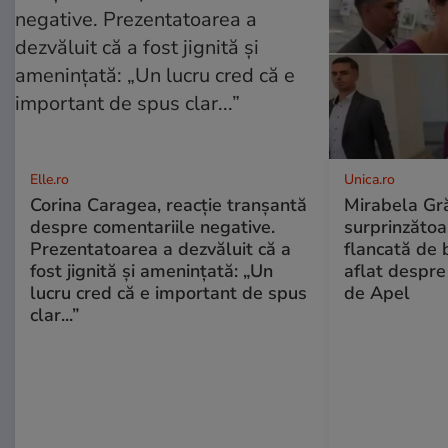
Elle.ro
Unica.ro
Corina Caragea, reacție tranșantă
Mirabela Gră
despre comentariile negative.
surprinzătoar
Prezentatoarea a dezvăluit că a
flancată de 
fost jignită și amenințată: „Un
aflat despre
lucru cred că e important de spus
de Apel
clar...”