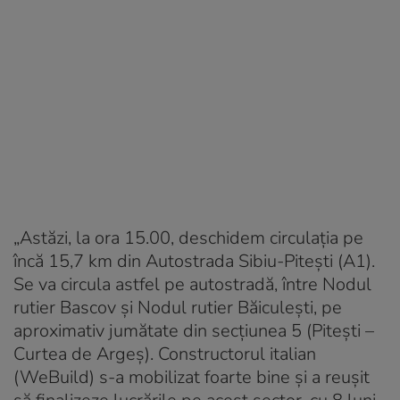
„Astăzi, la ora 15.00, deschidem circulația pe
încă 15,7 km din Autostrada Sibiu-Pitești (A1).
Se va circula astfel pe autostradă, între Nodul
rutier Bascov și Nodul rutier Băiculești, pe
aproximativ jumătate din secțiunea 5 (Pitești –
Curtea de Argeș). Constructorul italian
(WeBuild) s-a mobilizat foarte bine și a reușit