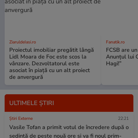
ZiaruldeIasi.ro
Fanatik.ro
Proiectul imobiliar pregătit lângă
FCSB are un
Lidl Moara de Foc este scos la
Anunțul lui G
vânzare. Dezvoltatorul este
Hagi!”
asociat în piață cu un alt proiect
de anvergură
ULTIMELE ȘTIRI
Știri Externe
22:21
Vasile Tofan a primit votul de încredere după o
ședință de peste nouă ore și va fi noul prim-