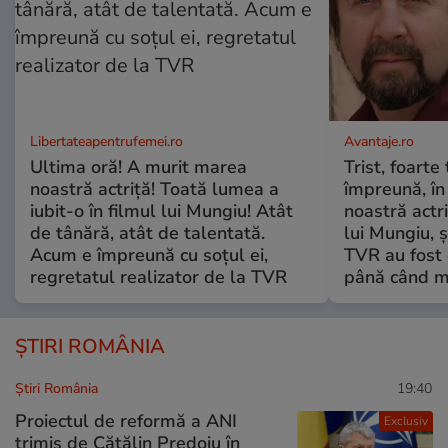
Libertateapentrufemei.ro
Avantaje.ro
Ultima oră! A murit marea
Trist, foarte
noastră actriță! Toată lumea a
împreună, în
iubit-o în filmul lui Mungiu! Atât
noastră actri
de tânără, atât de talentată.
lui Mungiu, ș
Acum e împreună cu soțul ei,
TVR au fost 
regretatul realizator de la TVR
până când mo
ȘTIRI ROMÂNIA
Știri România
19:40
Proiectul de reformă a ANI
Exclusiv
trimis de Cătălin Predoiu în