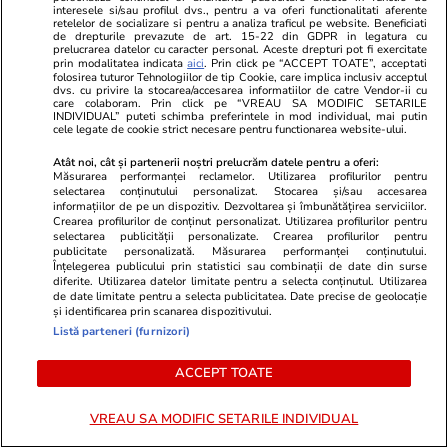
interesele si/sau profilul dvs., pentru a va oferi functionalitati aferente
retelelor de socializare si pentru a analiza traficul pe website. Beneficiati
de drepturile prevazute de art. 15-22 din GDPR in legatura cu
prelucrarea datelor cu caracter personal. Aceste drepturi pot fi exercitate
prin modalitatea indicata
aici
. Prin click pe “ACCEPT TOATE”, acceptati
Lifestyle
18 iul.
folosirea tuturor Tehnologiilor de tip Cookie, care implica inclusiv acceptul
dvs. cu privire la stocarea/accesarea informatiilor de catre Vendor-ii cu
care colaboram. Prin click pe “VREAU SA MODIFIC SETARILE
INDIVIDUAL” puteti schimba preferintele in mod individual, mai putin
cele legate de cookie strict necesare pentru functionarea website-ului.
Semnele deshidratării și cum să
Atât noi, cât și partenerii noștri prelucrăm datele pentru a oferi:
o previi
Măsurarea performanței reclamelor. Utilizarea profilurilor pentru
selectarea conținutului personalizat. Stocarea și/sau accesarea
informațiilor de pe un dispozitiv. Dezvoltarea și îmbunătățirea serviciilor.
Crearea profilurilor de conținut personalizat. Utilizarea profilurilor pentru
selectarea publicității personalizate. Crearea profilurilor pentru
publicitate personalizată. Măsurarea performanței conținutului.
Înțelegerea publicului prin statistici sau combinații de date din surse
Lifestyle
17 iul.
diferite. Utilizarea datelor limitate pentru a selecta conținutul. Utilizarea
de date limitate pentru a selecta publicitatea. Date precise de geolocație
și identificarea prin scanarea dispozitivului.
Listă parteneri (furnizori)
De ce să nu păstrezi cartofii
ACCEPT TOATE
lângă ceapă
VREAU SA MODIFIC SETARILE INDIVIDUAL