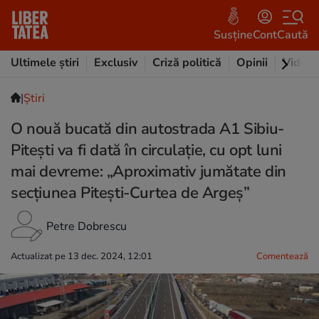
Susține
Cont
Caută
Ultimele știri
Exclusiv
Criză politică
Opinii
Video
|
Ştiri
O nouă bucată din autostrada A1 Sibiu-
Pitești va fi dată în circulație, cu opt luni
mai devreme: „Aproximativ jumătate din
secțiunea Pitești-Curtea de Argeș”
Petre Dobrescu
Actualizat pe 13 dec. 2024, 12:01
Comentează