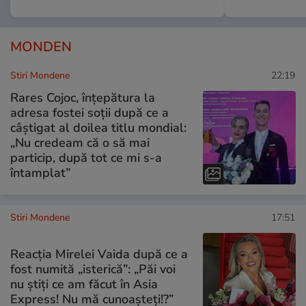
MONDEN
Stiri Mondene
22:19
Rares Cojoc, înțepătura la
adresa fostei soții după ce a
câștigat al doilea titlu mondial:
„Nu credeam că o să mai
particip, după tot ce mi s-a
întamplat”
Stiri Mondene
17:51
Reacția Mirelei Vaida după ce a
fost numită „isterică”: „Păi voi
nu știți ce am făcut în Asia
Express! Nu mă cunoașteți!?”