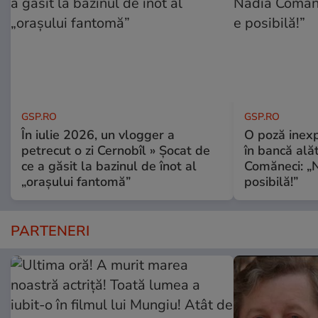
GSP.RO
GSP.RO
În iulie 2026, un vlogger a
O poză inexp
petrecut o zi Cernobîl » Șocat de
în bancă ală
ce a găsit la bazinul de înot al
Comăneci: „N
„orașului fantomă”
posibilă!”
PARTENERI