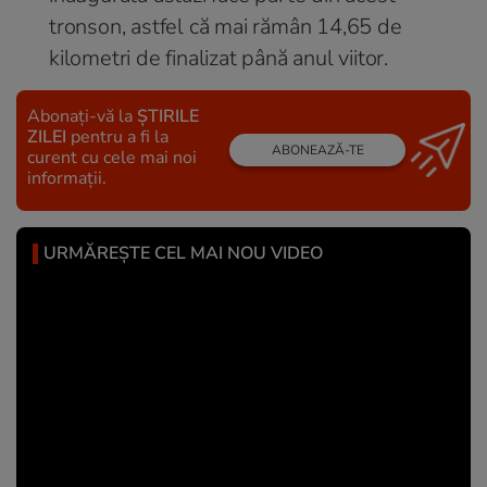
tronson, astfel că mai rămân 14,65 de
kilometri de finalizat până anul viitor.
Abonați-vă la
ȘTIRILE
ZILEI
pentru a fi la
ABONEAZĂ-TE
curent cu cele mai noi
informații.
URMĂREȘTE CEL MAI NOU VIDEO