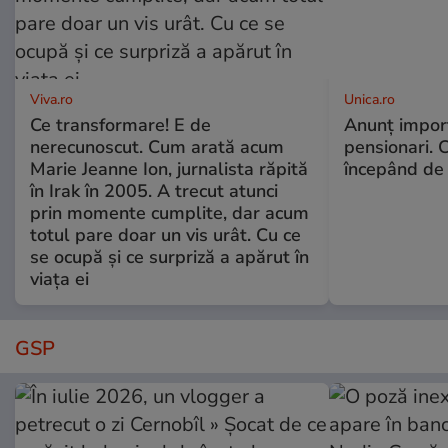
Viva.ro
Unica.ro
Ce transformare! E de
Anunț impor
nerecunoscut. Cum arată acum
pensionari. 
Marie Jeanne Ion, jurnalista răpită
începând de 
în Irak în 2005. A trecut atunci
prin momente cumplite, dar acum
totul pare doar un vis urât. Cu ce
se ocupă și ce surpriză a apărut în
viața ei
GSP