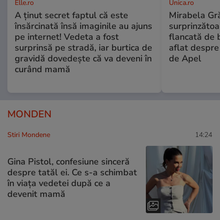
Elle.ro
Unica.ro
A ținut secret faptul că este
Mirabela Gră
însărcinată însă imaginile au ajuns
surprinzătoar
pe internet! Vedeta a fost
flancată de 
surprinsă pe stradă, iar burtica de
aflat despre
gravidă dovedește că va deveni în
de Apel
curând mamă
MONDEN
Stiri Mondene
14:24
Gina Pistol, confesiune sinceră
despre tatăl ei. Ce s-a schimbat
în viața vedetei după ce a
devenit mamă