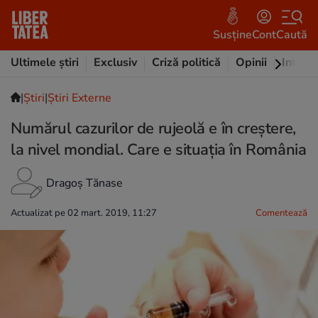
Susține
Cont
Caută
Ultimele știri
Exclusiv
Criză politică
Opinii
Intervi
|
Ştiri
|
Știri Externe
Numărul cazurilor de rujeolă e în creştere,
la nivel mondial. Care e situația în România
Dragoș Tănase
Actualizat pe 02 mart. 2019, 11:27
Comentează