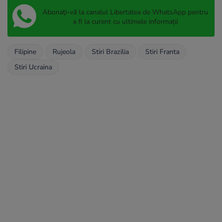
Abonați-vă la canalul Libertatea de WhatsApp pentru
a fi la curent cu ultimele informații
Filipine
Rujeola
Stiri Brazilia
Stiri Franta
Stiri Ucraina