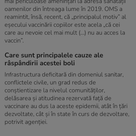
mai periculoase ameninţări la adresa sănătăţii
oamenilor din întreaga lume în 2019. OMS a
reamintit, însă, recent, că „principalul motiv” al
eşecului vaccinării copiilor este acela „că cei
care au nevoie cel mai mult (…) nu au acces la
vaccin”.
Care sunt principalele cauze ale
râspândirii acestei boli
Infrastructura deficitară din domeniul sanitar,
conflictele civile, un grad redus de
conştientizare la nivelul comunităţilor,
delăsarea şi atitudinea rezervată faţă de
vaccinare au dus la aceste epidemii, atât în ţări
dezvoltate, cât şi în state în curs de dezvoltare,
potrivit agenţiei.