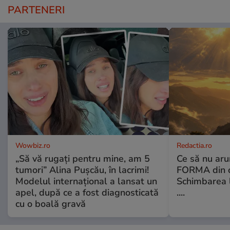
PARTENERI
Wowbiz.ro
Redactia.ro
„Să vă rugați pentru mine, am 5
Ce să nu aru
tumori” Alina Pușcău, în lacrimi!
FORMA din c
Modelul internațional a lansat un
Schimbarea l
apel, după ce a fost diagnosticată
....
cu o boală gravă