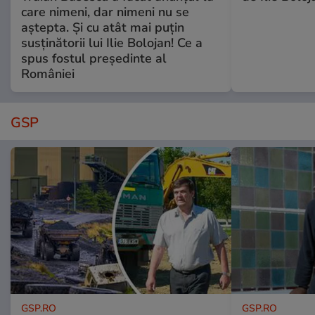
care nimeni, dar nimeni nu se
aștepta. Și cu atât mai puțin
susținătorii lui Ilie Bolojan! Ce a
spus fostul președinte al
României
GSP
GSP.RO
GSP.RO