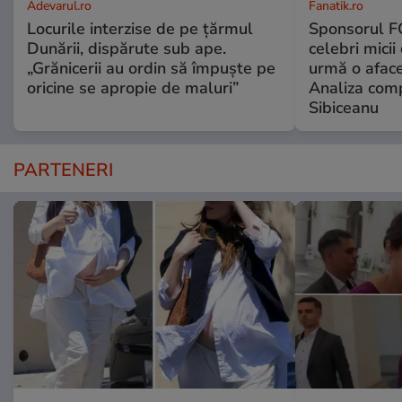
Adevarul.ro
Fanatik.ro
Locurile interzise de pe țărmul
Sponsorul FC
Dunării, dispărute sub ape.
celebri micii
„Grănicerii au ordin să împuște pe
urmă o aface
oricine se apropie de maluri”
Analiza comp
Sibiceanu
PARTENERI