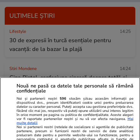
ULTIMELE ȘTIRI
Lifestyle
14:25
30 de expresii în turcă esențiale pentru
vacanță: de la bazar la plajă
Stiri Mondene
14:24
Gina Pistol, confesiune sinceră despre tatăl ei.
Nouă ne pasă ca datele tale personale să rămână
Ce s-a schimbat în viața vedetei după ce a
confidențiale
devenit mamă
Noi și partenerii noștri
596
stocăm și/sau accesăm informații pe
dispozitivul dvs., precum identificatorii cookie unici pentru prelucrarea
datelor cu caracter personal. Puteți accepta sau gestiona preferințele dvs.
făcând clic mai jos, respectiv vă puteți opune utilizării unui interes legitim
Stiri Mondene
14:12
în orice moment pe pagina cu politica de confidențialitate. Aceste alegeri
vor fi raportate partenerilor noștri și nu vă vor afecta navigarea.
Mai
Dan Negru, mesaj din vacanța în Turcia, după
multe detalii
Noi si partenerii nostri (retelele de socializare si agentiile de publicitate
ce a ajuns la un resort all inclusive: „Și noi,
partenere, precum si furnizorii nostri de servicii de date analitice)
prelucram date pentru a permite website-ului sa functioneze, pentru a
personaliza continutul si anunturile publicitare afisate in functie de