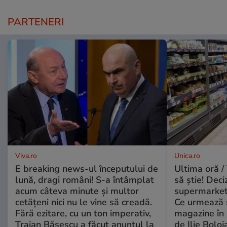
PARTENERI
Viva.ro
Unica.ro
E breaking news-ul începutului de
Ultima oră / 
lună, dragi români! S-a întâmplat
să știe! Deci
acum câteva minute și multor
supermarketu
cetățeni nici nu le vine să creadă.
Ce urmează s
Fără ezitare, cu un ton imperativ,
magazine în 
Traian Băsescu a făcut anunțul la
de Ilie Boloj