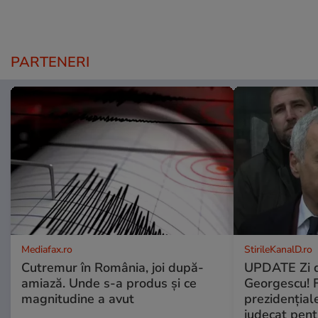
PARTENERI
Mediafax.ro
StirileKanalD.ro
Cutremur în România, joi după-
UPDATE Zi d
amiază. Unde s-a produs și ce
Georgescu! F
magnitudine a avut
prezidențiale
judecat pent