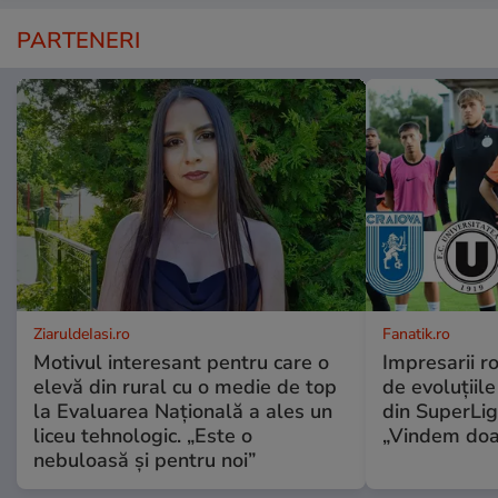
PARTENERI
ZiaruldeIasi.ro
Fanatik.ro
Motivul interesant pentru care o
Impresarii r
elevă din rural cu o medie de top
de evoluțiile
la Evaluarea Națională a ales un
din SuperLig
liceu tehnologic. „Este o
„Vindem doa
nebuloasă și pentru noi”