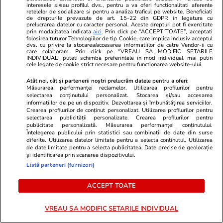
românii, ne umplem farfuriile”
interesele si/sau profilul dvs., pentru a va oferi functionalitati aferente
retelelor de socializare si pentru a analiza traficul pe website. Beneficiati
de drepturile prevazute de art. 15-22 din GDPR in legatura cu
prelucrarea datelor cu caracter personal. Aceste drepturi pot fi exercitate
prin modalitatea indicata
aici
. Prin click pe “ACCEPT TOATE”, acceptati
Vacanțe și Cultură
14:09
folosirea tuturor Tehnologiilor de tip Cookie, care implica inclusiv acceptul
Cât costă o vacanță de iarnă în Maldive,
dvs. cu privire la stocarea/accesarea informatiilor de catre Vendor-ii cu
care colaboram. Prin click pe “VREAU SA MODIFIC SETARILE
INDIVIDUAL” puteti schimba preferintele in mod individual, mai putin
Zanzibar și Kenya dacă este rezervată din
cele legate de cookie strict necesare pentru functionarea website-ului.
timpul verii
Atât noi, cât și partenerii noștri prelucrăm datele pentru a oferi:
Măsurarea performanței reclamelor. Utilizarea profilurilor pentru
selectarea conținutului personalizat. Stocarea și/sau accesarea
informațiilor de pe un dispozitiv. Dezvoltarea și îmbunătățirea serviciilor.
Citește mai multe
Crearea profilurilor de conținut personalizat. Utilizarea profilurilor pentru
selectarea publicității personalizate. Crearea profilurilor pentru
publicitate personalizată. Măsurarea performanței conținutului.
Înțelegerea publicului prin statistici sau combinații de date din surse
TRENDING
diferite. Utilizarea datelor limitate pentru a selecta conținutul. Utilizarea
de date limitate pentru a selecta publicitatea. Date precise de geolocație
și identificarea prin scanarea dispozitivului.
Știri România
12:00
Listă parteneri (furnizori)
Aproape toată țara a intrat de la ora 12 sub
ACCEPT TOATE
avertizare de furtuni cu grindină și ploi
torențiale de până la 50 l/mp
VREAU SA MODIFIC SETARILE INDIVIDUAL