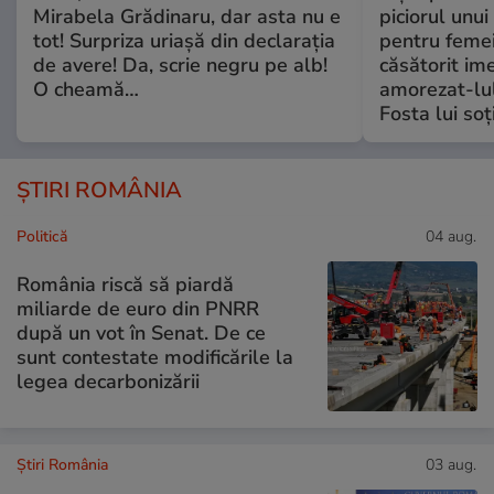
Mirabela Grădinaru, dar asta nu e
piciorul unui
tot! Surpriza uriașă din declarația
pentru femei
de avere! Da, scrie negru pe alb!
căsătorit ime
O cheamă…
amorezat-lul
Fosta lui soț
ȘTIRI ROMÂNIA
Politică
04 aug.
România riscă să piardă
miliarde de euro din PNRR
după un vot în Senat. De ce
sunt contestate modificările la
legea decarbonizării
Știri România
03 aug.