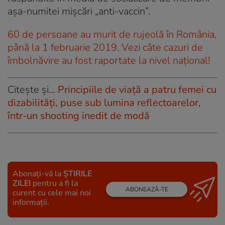
aşa-numitei mişcări „anti-vaccin”.
60 de persoane au murit de rujeolă în România,
până la 1 februarie 2019. Vezi câte cazuri de
îmbolnăvire au fost raportate la nivel național!
Citește și…
Principiile de viață a patru femei cu
dizabilități, puse sub lumina reflectoarelor,
într-un shooting inedit de modă
Abonați-vă la
ȘTIRILE
ZILEI
pentru a fi la
ABONEAZĂ-TE
curent cu cele mai noi
informații.