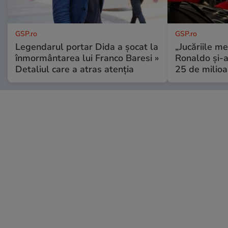
GSP.ro
GSP.ro
Legendarul portar Dida a șocat la
„Jucăriile me
înmormântarea lui Franco Baresi »
Ronaldo și-a
Detaliul care a atras atenția
25 de milioa