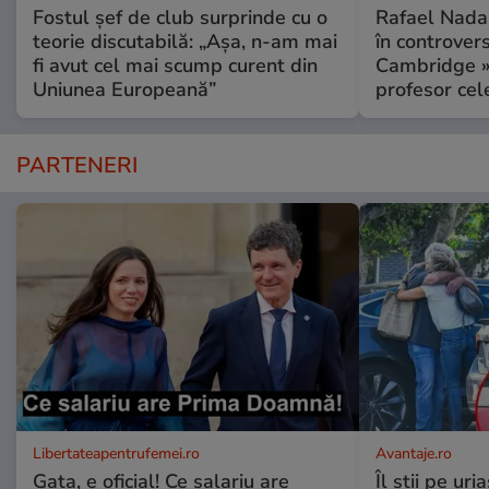
Fostul șef de club surprinde cu o
Rafael Nadal
teorie discutabilă: „Așa, n-am mai
în controver
fi avut cel mai scump curent din
Cambridge » 
Uniunea Europeană”
profesor cel
PARTENERI
Libertateapentrufemei.ro
Avantaje.ro
Gata, e oficial! Ce salariu are
Îl știi pe ur