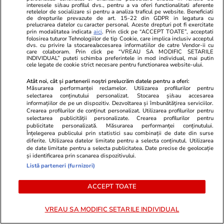
interesele si/sau profilul dvs., pentru a va oferi functionalitati aferente
Oprirea investițiilor riscă să transforme
retelelor de socializare si pentru a analiza traficul pe website. Beneficiati
de drepturile prevazute de art. 15-22 din GDPR in legatura cu
șantierele de azi într-un nou caz Bechtel
prelucrarea datelor cu caracter personal. Aceste drepturi pot fi exercitate
prin modalitatea indicata
aici
. Prin click pe “ACCEPT TOATE”, acceptati
folosirea tuturor Tehnologiilor de tip Cookie, care implica inclusiv acceptul
dvs. cu privire la stocarea/accesarea informatiilor de catre Vendor-ii cu
care colaboram. Prin click pe “VREAU SA MODIFIC SETARILE
Știri Locale
30 iul.
INDIVIDUAL” puteti schimba preferintele in mod individual, mai putin
cele legate de cookie strict necesare pentru functionarea website-ului.
Un nou mesaj RO-Alert, emis pentru județul
Tulcea: mai multe ținte au intrat în spațiul
Atât noi, cât și partenerii noștri prelucrăm datele pentru a oferi:
Măsurarea performanței reclamelor. Utilizarea profilurilor pentru
aerian al României și au explodat apoi în
selectarea conținutului personalizat. Stocarea și/sau accesarea
informațiilor de pe un dispozitiv. Dezvoltarea și îmbunătățirea serviciilor.
Ucraina
Crearea profilurilor de conținut personalizat. Utilizarea profilurilor pentru
selectarea publicității personalizate. Crearea profilurilor pentru
publicitate personalizată. Măsurarea performanței conținutului.
Înțelegerea publicului prin statistici sau combinații de date din surse
Citește mai multe
diferite. Utilizarea datelor limitate pentru a selecta conținutul. Utilizarea
de date limitate pentru a selecta publicitatea. Date precise de geolocație
și identificarea prin scanarea dispozitivului.
Listă parteneri (furnizori)
TRENDING
ACCEPT TOATE
Fotbal
30 iul.
VREAU SA MODIFIC SETARILE INDIVIDUAL
A murit Spiridon Mutu, tatăl fostului fotbalist