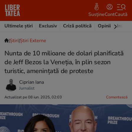
Susține
Cont
Caută
Ultimele știri
Exclusiv
Criză politică
Opinii
Intervi
|
Ştiri
|
Știri Externe
Nunta de 10 milioane de dolari planificată
de Jeff Bezos la Veneția, în plin sezon
turistic, amenințată de proteste
Ciprian Iana
Jurnalist
Actualizat pe 08 iun. 2025, 02:03
Comentează