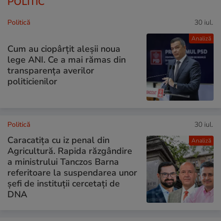
POLITIC
Politică
30 iul.
Analiză
Cum au ciopârțit aleșii noua
lege ANI. Ce a mai rămas din
transparența averilor
politicienilor
Politică
30 iul.
Caracatița cu iz penal din
Analiză
Agricultură. Rapida răzgândire
a ministrului Tanczos Barna
referitoare la suspendarea unor
șefi de instituții cercetați de
DNA