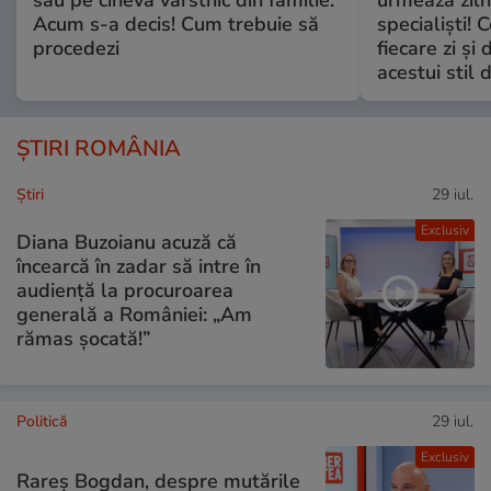
sau pe cineva vârstnic din familie.
urmează zilni
Acum s-a decis! Cum trebuie să
specialiști! 
procedezi
fiecare zi și 
acestui stil 
ȘTIRI ROMÂNIA
Ştiri
29 iul.
Exclusiv
Diana Buzoianu acuză că
încearcă în zadar să intre în
audiență la procuroarea
generală a României: „Am
rămas șocată!”
Politică
29 iul.
Exclusiv
Rareș Bogdan, despre mutările