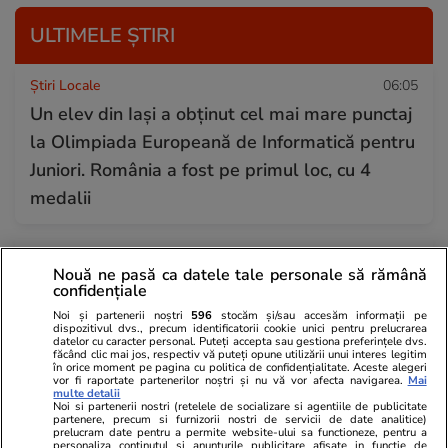
ULTIMELE ȘTIRI
Știri Locale
06:05
Un elev din Iași a obținut cel mai mare punctaj
la Olimpiada Europeană de Informatică pentru
Juniori. România a fost pe primul loc, cu 4
medalii
Muzică și Filme
00:18
Nouă ne pasă ca datele tale personale să rămână
5 știri – Filme și seriale: Unde puteţi vedea
confidențiale
„Diavolul se îmbracă de la Prada 2” | Când
Noi și partenerii noștri
596
stocăm și/sau accesăm informații pe
dispozitivul dvs., precum identificatorii cookie unici pentru prelucrarea
apare „Omul-Păianjen: O nouă zi” la cinema
datelor cu caracter personal. Puteți accepta sau gestiona preferințele dvs.
făcând clic mai jos, respectiv vă puteți opune utilizării unui interes legitim
în orice moment pe pagina cu politica de confidențialitate. Aceste alegeri
vor fi raportate partenerilor noștri și nu vă vor afecta navigarea.
Mai
multe detalii
Infrastructura
30 iul.
Noi si partenerii nostri (retelele de socializare si agentiile de publicitate
partenere, precum si furnizorii nostri de servicii de date analitice)
Avertisment de la Ministerul Transporturilor:
prelucram date pentru a permite website-ului sa functioneze, pentru a
personaliza continutul si anunturile publicitare afisate in functie de