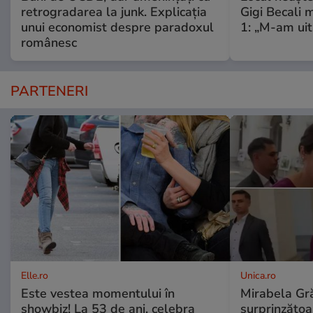
retrogradarea la junk. Explicația
Gigi Becali 
unui economist despre paradoxul
1: „M-am uit
românesc
PARTENERI
Elle.ro
Unica.ro
Este vestea momentului în
Mirabela Gră
showbiz! La 53 de ani, celebra
surprinzătoar