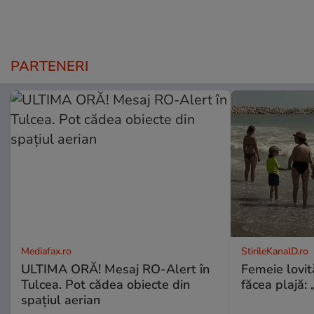
PARTENERI
Mediafax.ro
StirileKanalD.ro
ULTIMA ORĂ! Mesaj RO-Alert în
Femeie lovit
Tulcea. Pot cădea obiecte din
făcea plajă: „
spațiul aerian