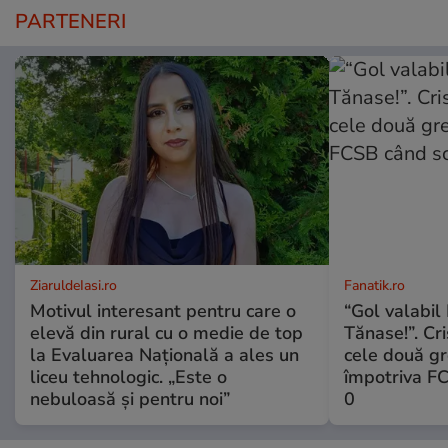
PARTENERI
ZiaruldeIasi.ro
Fanatik.ro
Motivul interesant pentru care o
“Gol valabil 
elevă din rural cu o medie de top
Tănase!”. Cri
la Evaluarea Națională a ales un
cele două gr
liceu tehnologic. „Este o
împotriva FC
nebuloasă și pentru noi”
0