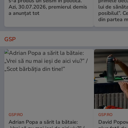
s-a produs un seism în politică.
primele decl
Azi, 30.07.2026, premierul demis
lui de sănăta
a anunțat tot
posibilul”. C
din partea m
GSP
GSP.RO
GSP.RO
Adrian Popa a sărit la bătaie:
David Popovi