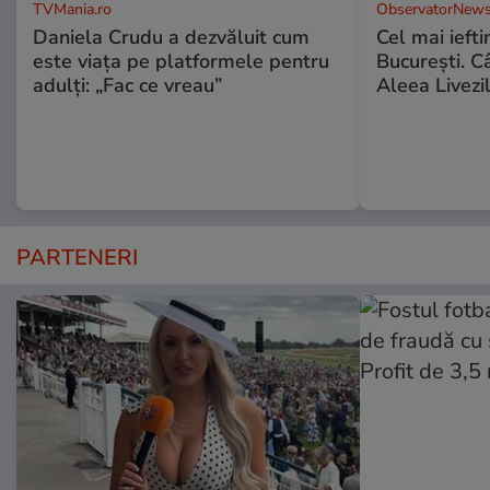
TVMania.ro
ObservatorNews
Daniela Crudu a dezvăluit cum
Cel mai ieft
este viața pe platformele pentru
Bucureşti. C
adulți: „Fac ce vreau”
Aleea Livezil
PARTENERI