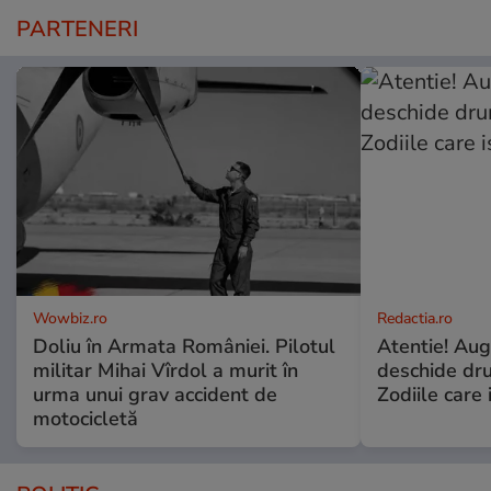
PARTENERI
Wowbiz.ro
Redactia.ro
Doliu în Armata României. Pilotul
Atentie! Augu
militar Mihai Vîrdol a murit în
deschide dr
urma unui grav accident de
Zodiile care 
motocicletă