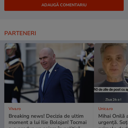
PARTENERI
Viva.ro
Unica.ro
Breaking news! Decizia de ultim
Mihai Onilă 
moment a lui Ilie Bolojan! Tocmai
urgență. Soți