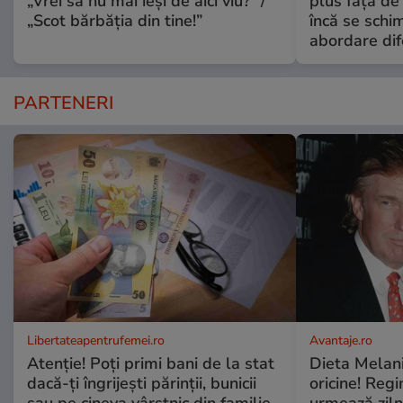
„Vrei să nu mai ieși de aici viu?” /
plus față de
„Scot bărbăția din tine!”
încă se schi
abordare dif
PARTENERI
Libertateapentrufemei.ro
Avantaje.ro
Atenție! Poți primi bani de la stat
Dieta Melan
dacă-ți îngrijești părinții, bunicii
oricine! Regi