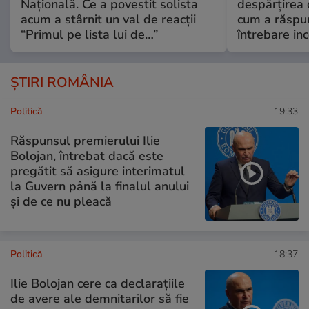
Națională. Ce a povestit solista
despărțirea 
acum a stârnit un val de reacții
cum a răspu
“Primul pe lista lui de…”
întrebare i
ȘTIRI ROMÂNIA
Politică
19:33
Răspunsul premierului Ilie
Bolojan, întrebat dacă este
pregătit să asigure interimatul
la Guvern până la finalul anului
și de ce nu pleacă
Politică
18:37
Ilie Bolojan cere ca declarațiile
de avere ale demnitarilor să fie