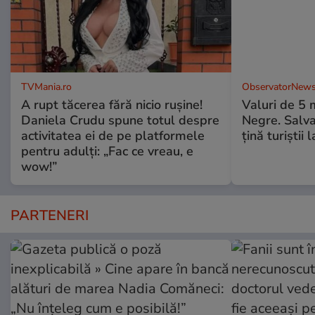
TVMania.ro
ObservatorNews
A rupt tăcerea fără nicio rușine!
Valuri de 5 m
Daniela Crudu spune totul despre
Negre. Salva
activitatea ei de pe platformele
ţină turiştii 
pentru adulți: „Fac ce vreau, e
wow!”
PARTENERI