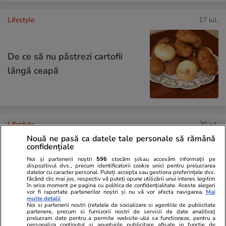
Lifestyle
17 iul.
De ce să nu păstrezi cartofii
lângă ceapă
Lifestyle
20 iul.
Nouă ne pasă ca datele tale personale să rămână
confidențiale
Ce este batch cooking și cum îți
Noi și partenerii noștri
596
stocăm și/sau accesăm informații pe
poate simplifica mesele
dispozitivul dvs., precum identificatorii cookie unici pentru prelucrarea
datelor cu caracter personal. Puteți accepta sau gestiona preferințele dvs.
făcând clic mai jos, respectiv vă puteți opune utilizării unui interes legitim
săptămânale
în orice moment pe pagina cu politica de confidențialitate. Aceste alegeri
vor fi raportate partenerilor noștri și nu vă vor afecta navigarea.
Mai
multe detalii
Noi si partenerii nostri (retelele de socializare si agentiile de publicitate
partenere, precum si furnizorii nostri de servicii de date analitice)
prelucram date pentru a permite website-ului sa functioneze, pentru a
personaliza continutul si anunturile publicitare afisate in functie de