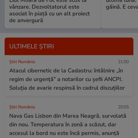
Lidl Moara de Foc este scos la
ultima lună:
vânzare. Dezvoltatorul este
găină. E cev
asociat în piață cu un alt proiect
de anvergură
ULTIMELE ȘTIRI
Știri România
21:00
Atacul cibernetic de la Cadastru: întâlnire „în
regim de urgență” a notarilor cu șefii ANCPI.
Soluția de avarie respinsă în cadrul discuțiilor
Știri România
20:55
Nava Gas Lisbon din Marea Neagră, survolată
din nou. Temperatura în zonă a scăzut, dar
accesul la bord nu este încă permis, anunță