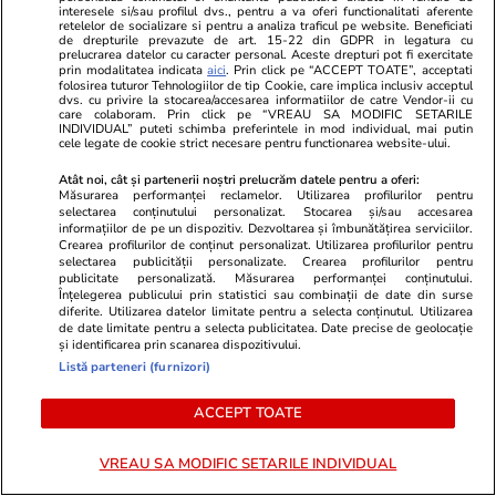
Lifestyle
20 iul.
interesele si/sau profilul dvs., pentru a va oferi functionalitati aferente
retelelor de socializare si pentru a analiza traficul pe website. Beneficiati
de drepturile prevazute de art. 15-22 din GDPR in legatura cu
prelucrarea datelor cu caracter personal. Aceste drepturi pot fi exercitate
prin modalitatea indicata
aici
. Prin click pe “ACCEPT TOATE”, acceptati
Ce este agar-agar și cum se
folosirea tuturor Tehnologiilor de tip Cookie, care implica inclusiv acceptul
dvs. cu privire la stocarea/accesarea informatiilor de catre Vendor-ii cu
utilizează
care colaboram. Prin click pe “VREAU SA MODIFIC SETARILE
INDIVIDUAL” puteti schimba preferintele in mod individual, mai putin
cele legate de cookie strict necesare pentru functionarea website-ului.
Atât noi, cât și partenerii noștri prelucrăm datele pentru a oferi:
Măsurarea performanței reclamelor. Utilizarea profilurilor pentru
selectarea conținutului personalizat. Stocarea și/sau accesarea
informațiilor de pe un dispozitiv. Dezvoltarea și îmbunătățirea serviciilor.
Știri România
20:06
Crearea profilurilor de conținut personalizat. Utilizarea profilurilor pentru
selectarea publicității personalizate. Crearea profilurilor pentru
Reportaj de la cavoul Sfântului
Reportaj
publicitate personalizată. Măsurarea performanței conținutului.
Preot Mărturisitor și legionar la
Înțelegerea publicului prin statistici sau combinații de date din surse
diferite. Utilizarea datelor limitate pentru a selecta conținutul. Utilizarea
tinerețe Ilie Lăcătușu, unde
de date limitate pentru a selecta publicitatea. Date precise de geolocație
și identificarea prin scanarea dispozitivului.
Icoana Arhanghelul Mihail,
Listă parteneri (furnizori)
simbolul mișcării, a însuflețit
ACCEPT TOATE
pelerinii
VREAU SA MODIFIC SETARILE INDIVIDUAL
Știri România
18:54