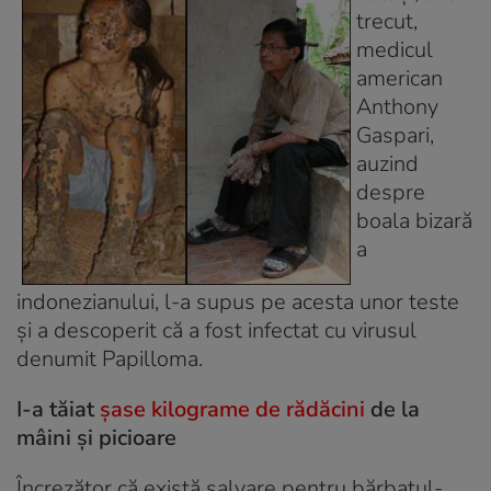
trecut,
medicul
american
Anthony
Gaspari,
auzind
despre
boala bizară
a
indonezianului, l-a supus pe acesta unor teste
şi a descoperit că a fost infectat cu virusul
denumit Papilloma.
I-a tăiat
şase
kilograme de rădăcini
de la
mâini şi picioare
Încrezător că există salvare pentru bărbatul-