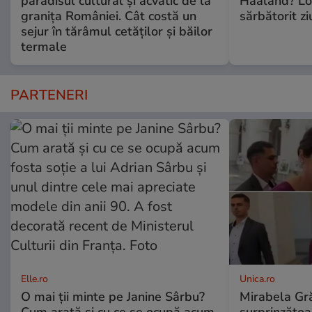
paradisul cultural și acvatic de la
Haaland? Loc
granița României. Cât costă un
sărbătorit z
sejur în tărâmul cetăților și băilor
termale
PARTENERI
Elle.ro
Unica.ro
O mai ții minte pe Janine Sârbu?
Mirabela Gră
Cum arată și cu ce se ocupă acum
surprinzătoar