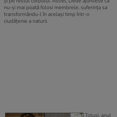
şi pe restul corpului. Astfel, Dede ajunsese că
nu-şi mai poată folosi membrele, suferinţa sa
transformându-l în acelaşi timp într-o
ciudăţenie a naturii.
Totuşi, anul