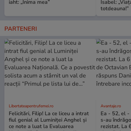
iaht: „Inima mea”
Isabel: „Via
totdeauna!”
PARTENERI
Libertateapentrufemei.ro
Avantaje.ro
Felicitări, Filip! La ce liceu a intrat
Ea - 52, el 
fiul genial al Luminiței Anghel și
s-au îndrăgos
ce note a luat la Evaluarea
rezistat. La 