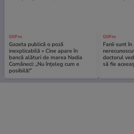
GSP.ro
GSP.ro
Gazeta publică o poză
Fanii sunt în 
inexplicabilă » Cine apare în
nerecunoscut
bancă alături de marea Nadia
doctorul ved
Comăneci: „Nu înțeleg cum e
să fie aceea
posibilă!”