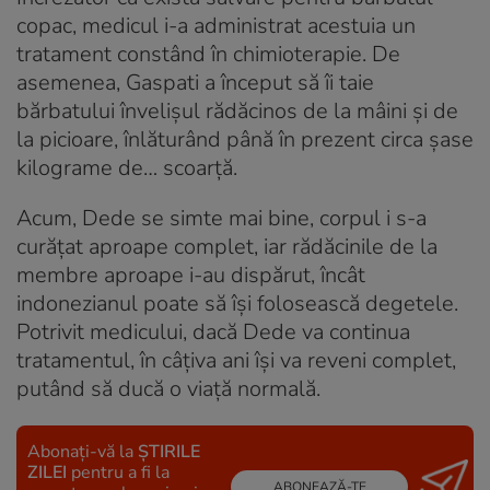
copac, medicul i-a administrat acestuia un
tratament constând în chimioterapie. De
asemenea, Gaspati a început să îi taie
bărbatului învelişul rădăcinos de la mâini şi de
la picioare, înlăturând până în prezent circa şase
kilograme de… scoarţă.
Acum, Dede se simte mai bine, corpul i s-a
curăţat aproape complet, iar rădăcinile de la
membre aproape i-au dispărut, încât
indonezianul poate să îşi folosească degetele.
Potrivit medicului, dacă Dede va continua
tratamentul, în câţiva ani îşi va reveni complet,
putând să ducă o viaţă normală.
Abonați-vă la
ȘTIRILE
ZILEI
pentru a fi la
ABONEAZĂ-TE