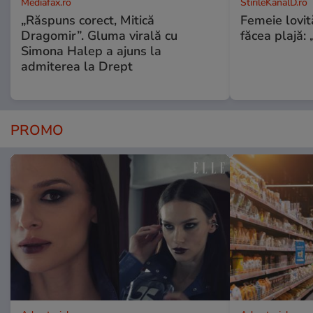
Mediafax.ro
StirileKanalD.ro
„Răspuns corect, Mitică
Femeie lovit
Dragomir”. Gluma virală cu
făcea plajă: „
Simona Halep a ajuns la
admiterea la Drept
PROMO