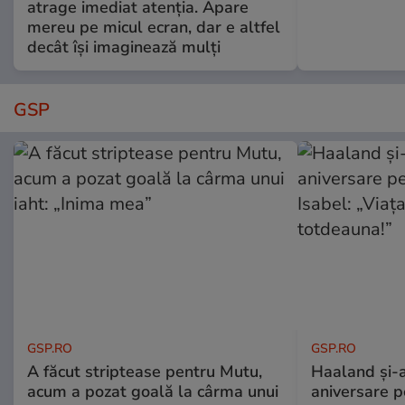
atrage imediat atenția. Apare
mereu pe micul ecran, dar e altfel
decât își imaginează mulți
GSP
GSP.RO
GSP.RO
A făcut striptease pentru Mutu,
Haaland și-a
acum a pozat goală la cârma unui
aniversare pe