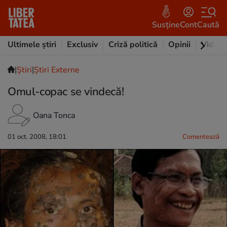
Susține
Cont
Caută
Ultimele știri
Exclusiv
Criză politică
Opinii
Video
|
Ştiri
|
Știri Externe
Omul-copac se vindecă!
Oana Tonca
01 oct. 2008, 18:01
Comentează