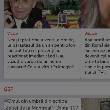
Viva.ro
Unica.ro
Neașteptat cine a venit la cimitir,
Așa arată az
la parastasul de un an pentru Ion
din România!
Iliescu! Toți cei prezenți au
excentrice pe
reacționat imediat când l-au
devenit cel 
văzut! E vorba de un nume
Uită-te bine 
cunoscut! Ce s-a văzut în imagini!
cine e în poz
zile la TV!!
GSP