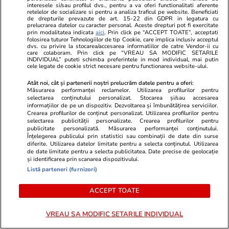
interesele si/sau profilul dvs., pentru a va oferi functionalitati aferente
retelelor de socializare si pentru a analiza traficul pe website. Beneficiati
Lifestyle
15 iul.
de drepturile prevazute de art. 15-22 din GDPR in legatura cu
prelucrarea datelor cu caracter personal. Aceste drepturi pot fi exercitate
prin modalitatea indicata
aici
. Prin click pe “ACCEPT TOATE”, acceptati
folosirea tuturor Tehnologiilor de tip Cookie, care implica inclusiv acceptul
Combinaţii răcoritoare de apă
dvs. cu privire la stocarea/accesarea informatiilor de catre Vendor-ii cu
care colaboram. Prin click pe “VREAU SA MODIFIC SETARILE
cu fructe şi plante aromatice
INDIVIDUAL” puteti schimba preferintele in mod individual, mai putin
cele legate de cookie strict necesare pentru functionarea website-ului.
pentru vară
Atât noi, cât și partenerii noștri prelucrăm datele pentru a oferi:
Măsurarea performanței reclamelor. Utilizarea profilurilor pentru
selectarea conținutului personalizat. Stocarea și/sau accesarea
informațiilor de pe un dispozitiv. Dezvoltarea și îmbunătățirea serviciilor.
Crearea profilurilor de conținut personalizat. Utilizarea profilurilor pentru
selectarea publicității personalizate. Crearea profilurilor pentru
Lifestyle
01 aug.
publicitate personalizată. Măsurarea performanței conținutului.
Înțelegerea publicului prin statistici sau combinații de date din surse
diferite. Utilizarea datelor limitate pentru a selecta conținutul. Utilizarea
de date limitate pentru a selecta publicitatea. Date precise de geolocație
Cum coci vinetele la bloc, fără
și identificarea prin scanarea dispozitivului.
Listă parteneri (furnizori)
să umpli casa de fum
ACCEPT TOATE
VREAU SA MODIFIC SETARILE INDIVIDUAL
Stiri Mondene
03 aug.