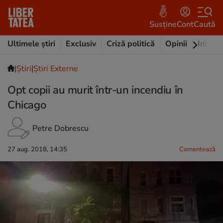
Susține
Cont
Caută
Ultimele știri
Exclusiv
Criză politică
Opinii
Intervi
|
Ştiri
|
Știri Externe
Opt copii au murit într-un incendiu în
Chicago
Petre Dobrescu
27 aug. 2018, 14:35
Comentează