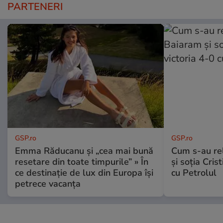
PARTENERI
GSP.ro
GSP.ro
Emma Răducanu și „cea mai bună
Cum s-au re
resetare din toate timpurile” » În
și soția Cris
ce destinație de lux din Europa își
cu Petrolul
petrece vacanța