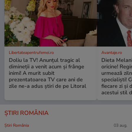
Libertateapentrufemei.ro
Avantaje.ro
Doliu la TV! Anunțul tragic al
Dieta Melan
dimineții a venit acum și frânge
oricine! Regi
inimi! A murit subit
urmează zilni
prezentatoarea TV care ani de
specialiști! 
zile ne-a adus știri de pe Litoral
fiecare zi și 
acestui stil 
ȘTIRI ROMÂNIA
Știri România
03 aug.