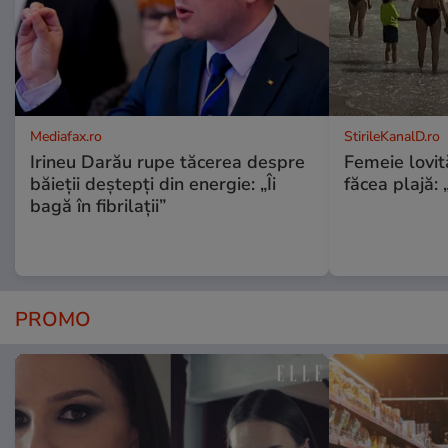
Mediafax.ro
StirileKanalD.ro
Irineu Darău rupe tăcerea despre
Femeie lovit
băieții deștepți din energie: „Îi
făcea plajă: „
bagă în fibrilații”
PROMO