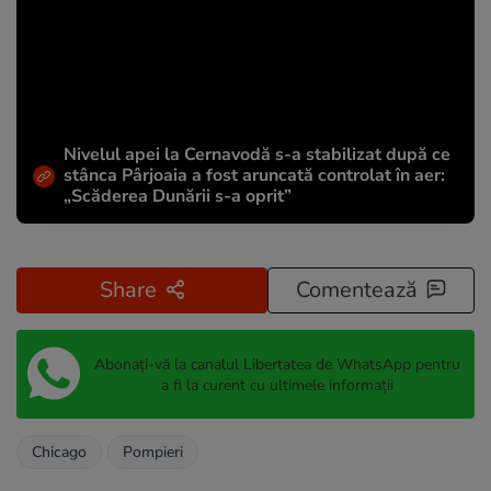
Nivelul apei la Cernavodă s-a stabilizat după ce
stânca Pârjoaia a fost aruncată controlat în aer:
„Scăderea Dunării s-a oprit”
Share
Comentează
Abonați-vă la canalul Libertatea de WhatsApp pentru
a fi la curent cu ultimele informații
Chicago
Pompieri