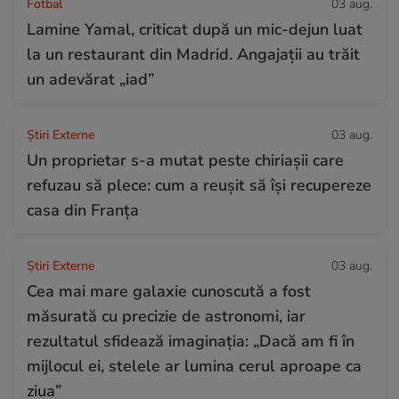
Fotbal
03 aug.
Lamine Yamal, criticat după un mic-dejun luat
la un restaurant din Madrid. Angajații au trăit
un adevărat „iad”
Știri Externe
03 aug.
Un proprietar s-a mutat peste chiriașii care
refuzau să plece: cum a reușit să își recupereze
casa din Franța
Știri Externe
03 aug.
Cea mai mare galaxie cunoscută a fost
măsurată cu precizie de astronomi, iar
rezultatul sfidează imaginația: „Dacă am fi în
mijlocul ei, stelele ar lumina cerul aproape ca
ziua”