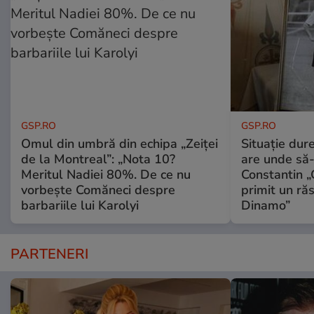
GSP.RO
GSP.RO
Omul din umbră din echipa „Zeiței
Situație dur
de la Montreal”: „Nota 10?
are unde să-
Meritul Nadiei 80%. De ce nu
Constantin 
vorbește Comăneci despre
primit un ră
barbariile lui Karolyi
Dinamo”
PARTENERI