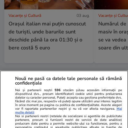
Vacanțe și Cultură
03 aug.
Vacanțe și Cultu
Orașul italian mai puțin cunoscut
Numărul de r
de turiști, unde barurile sunt
masiv în or
deschide până la ora 01:30 și o
se va vedea 
bere costă 5 euro
soare din ult
Lifestyle
01 aug.
Nouă ne pasă ca datele tale personale să rămână
confidențiale
Noi și partenerii noștri
596
stocăm și/sau accesăm informații pe
Cum se face cafeaua la presa
dispozitivul dvs., precum identificatorii cookie unici pentru prelucrarea
datelor cu caracter personal. Puteți accepta sau gestiona preferințele dvs.
făcând clic mai jos, respectiv vă puteți opune utilizării unui interes legitim
franceză – cum funcționează și
în orice moment pe pagina cu politica de confidențialitate. Aceste alegeri
vor fi raportate partenerilor noștri și nu vă vor afecta navigarea.
Mai
care sunt avantajele
multe detalii
Noi si partenerii nostri (retelele de socializare si agentiile de publicitate
partenere, precum si furnizorii nostri de servicii de date analitice)
prelucram date pentru a permite website-ului sa functioneze, pentru a
personaliza continutul si anunturile publicitare afisate in functie de