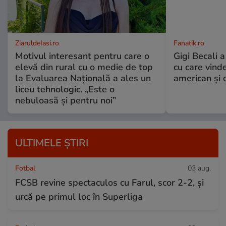
ZiaruldeIasi.ro
Fanatik.ro
Motivul interesant pentru care o
Gigi Becali a
elevă din rural cu o medie de top
cu care vind
la Evaluarea Națională a ales un
american și o
liceu tehnologic. „Este o
nebuloasă și pentru noi”
ULTIMELE ȘTIRI
Fotbal
03 aug.
FCSB revine spectaculos cu Farul, scor 2-2, și
urcă pe primul loc în Superliga