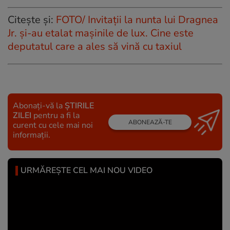
Citește și:
FOTO/ Invitații la nunta lui Dragnea
Jr. și-au etalat mașinile de lux. Cine este
deputatul care a ales să vină cu taxiul
Abonați-vă la
ȘTIRILE
ZILEI
pentru a fi la
ABONEAZĂ-TE
curent cu cele mai noi
informații.
URMĂREȘTE CEL MAI NOU VIDEO