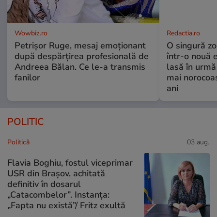
Wowbiz.ro
Redactia.ro
Petrișor Ruge, mesaj emoționant
O singură zo
după despărțirea profesională de
într-o nouă 
Andreea Bălan. Ce le-a transmis
lasă în urmă 
fanilor
mai norocoas
ani
POLITIC
Politică
03 aug.
Flavia Boghiu, fostul viceprimar
USR din Brașov, achitată
definitiv în dosarul
„Catacombelor”. Instanța:
„Fapta nu există”/ Fritz exultă