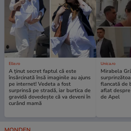
Elle.ro
Unica.ro
A ținut secret faptul că este
Mirabela Gră
însărcinată însă imaginile au ajuns
surprinzătoar
pe internet! Vedeta a fost
flancată de 
surprinsă pe stradă, iar burtica de
aflat despre
gravidă dovedește că va deveni în
de Apel
curând mamă
MONDEN