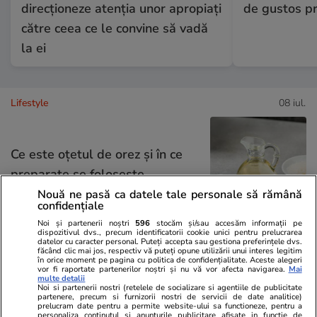
direcționeze atenția unor apropiați
de gustos pr
către ceea ce le convine să vadă
la ei
Lifestyle
08 iul.
Ce este oțetul de orez și în ce
preparate se folosește
Nouă ne pasă ca datele tale personale să rămână
confidențiale
Noi și partenerii noștri
596
stocăm și/sau accesăm informații pe
dispozitivul dvs., precum identificatorii cookie unici pentru prelucrarea
datelor cu caracter personal. Puteți accepta sau gestiona preferințele dvs.
Vacanțe și Cultură
07 iul.
făcând clic mai jos, respectiv vă puteți opune utilizării unui interes legitim
în orice moment pe pagina cu politica de confidențialitate. Aceste alegeri
vor fi raportate partenerilor noștri și nu vă vor afecta navigarea.
Mai
multe detalii
Noi si partenerii nostri (retelele de socializare si agentiile de publicitate
partenere, precum si furnizorii nostri de servicii de date analitice)
De ce să fotografiezi bagajul
prelucram date pentru a permite website-ului sa functioneze, pentru a
personaliza continutul si anunturile publicitare afisate in functie de