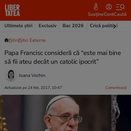
Susține
Cont
Caută
Ultimele știri
Exclusiv
Bac 2026
Criză politică
Opi
|
Ştiri
|
Știri Externe
Papa Francisc consideră că “este mai bine
să fii ateu decât un catolic ipocrit”
Ioana Vochin
Actualizat pe 24 feb. 2017, 10:47
Comentează