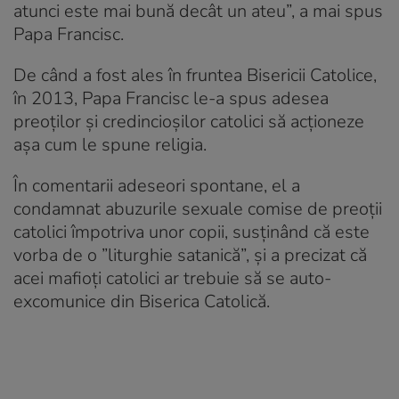
atunci este mai bună decât un ateu”, a mai spus
Papa Francisc.
De când a fost ales în fruntea Bisericii Catolice,
în 2013, Papa Francisc le-a spus adesea
preoților și credincioșilor catolici să acţioneze
așa cum le spune religia.
În comentarii adeseori spontane, el a
condamnat abuzurile sexuale comise de preoţii
catolici împotriva unor copii, susţinând că este
vorba de o ”liturghie satanică”, şi a precizat că
acei mafioţi catolici ar trebuie să se auto-
excomunice din Biserica Catolică.