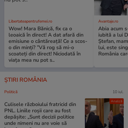
Libertateapentrufemei.ro
Avantaje.ro
Wow! Mara Bănică, fix ca o
Abia acum s-
leoaică în direct! A dat afară din
iubită a lui 
emisiune o cântăreață! Ce a scos-
Ștefan, mama 
o din minți? ”Vă rog să mi-o
lui, este si
scoateți din direct! Niciodată în
România care
viața mea nu pot s..
ȘTIRI ROMÂNIA
Politică
10 iul.
Analiză
Culisele războiului fratricid din
PNL. Liniile roșii care au fost
depășite: „Sunt decizii politice
unde nimeni nu are voie să