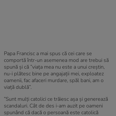
Papa Francisc a mai spus că cei care se
comportă într-un asemenea mod are trebui să
spună şi că ”viaţa mea nu este a unui creştin,
nu-i plătesc bine pe angajaţii mei, exploatez
oamenii, fac afaceri murdare, spăl bani, am o
viaţă dublă”.
”Sunt mulţi catolici ce trăiesc aşa şi generează
scandaluri. Cât de des i-am auzit pe oameni
spunând că dacă o persoană este catolică