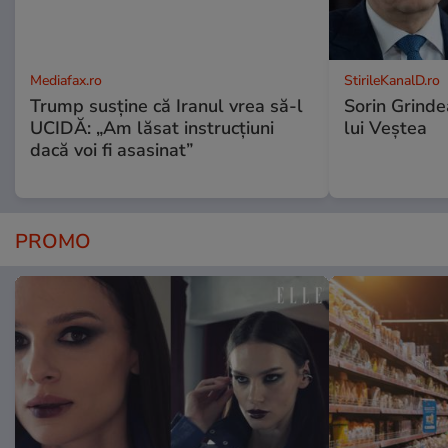
Mediafax.ro
StirileKanalD.ro
Trump susține că Iranul vrea să-l
Sorin Grinde
UCIDĂ: „Am lăsat instrucțiuni
lui Veștea
dacă voi fi asasinat”
PROMO