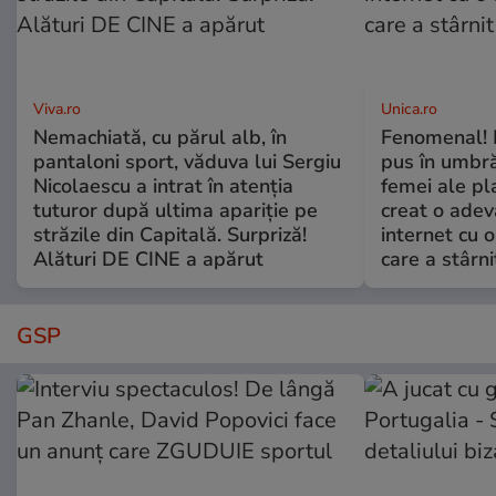
Viva.ro
Unica.ro
Nemachiată, cu părul alb, în
Fenomenal! 
pantaloni sport, văduva lui Sergiu
pus în umbră
Nicolaescu a intrat în atenția
femei ale pl
tuturor după ultima apariție pe
creat o adev
străzile din Capitală. Surpriză!
internet cu o
Alături DE CINE a apărut
care a stârni
GSP