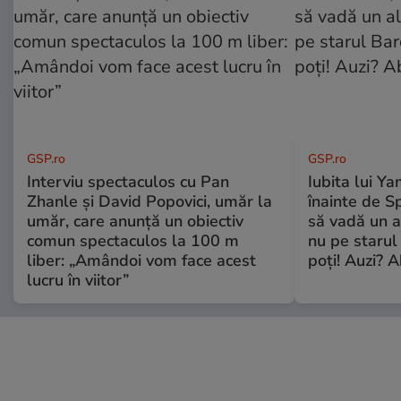
GSP.ro
GSP.ro
Interviu spectaculos cu Pan
Iubita lui Ya
Zhanle și David Popovici, umăr la
înainte de S
umăr, care anunță un obiectiv
să vadă un a
comun spectaculos la 100 m
nu pe starul 
liber: „Amândoi vom face acest
poți! Auzi? A
lucru în viitor”