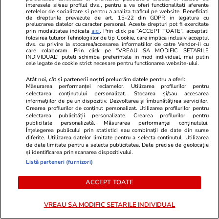
înainte de a pleca în vacanță
interesele si/sau profilul dvs., pentru a va oferi functionalitati aferente
retelelor de socializare si pentru a analiza traficul pe website. Beneficiati
de drepturile prevazute de art. 15-22 din GDPR in legatura cu
prelucrarea datelor cu caracter personal. Aceste drepturi pot fi exercitate
prin modalitatea indicata
aici
. Prin click pe “ACCEPT TOATE”, acceptati
folosirea tuturor Tehnologiilor de tip Cookie, care implica inclusiv acceptul
dvs. cu privire la stocarea/accesarea informatiilor de catre Vendor-ii cu
care colaboram. Prin click pe “VREAU SA MODIFIC SETARILE
Vacanțe și Cultură
13 iun.
INDIVIDUAL” puteti schimba preferintele in mod individual, mai putin
cele legate de cookie strict necesare pentru functionarea website-ului.
Atât noi, cât și partenerii noștri prelucrăm datele pentru a oferi:
Măsurarea performanței reclamelor. Utilizarea profilurilor pentru
Ce să iei cu tine în vacanță: lista
selectarea conținutului personalizat. Stocarea și/sau accesarea
informațiilor de pe un dispozitiv. Dezvoltarea și îmbunătățirea serviciilor.
completă de lucruri esențiale
Crearea profilurilor de conținut personalizat. Utilizarea profilurilor pentru
selectarea publicității personalizate. Crearea profilurilor pentru
publicitate personalizată. Măsurarea performanței conținutului.
Înțelegerea publicului prin statistici sau combinații de date din surse
diferite. Utilizarea datelor limitate pentru a selecta conținutul. Utilizarea
de date limitate pentru a selecta publicitatea. Date precise de geolocație
și identificarea prin scanarea dispozitivului.
Tehnologie
17 iun.
Listă parteneri (furnizori)
ACCEPT TOATE
De ce nu trebuie să setezi aerul
condiţionat la 16°C
VREAU SA MODIFIC SETARILE INDIVIDUAL