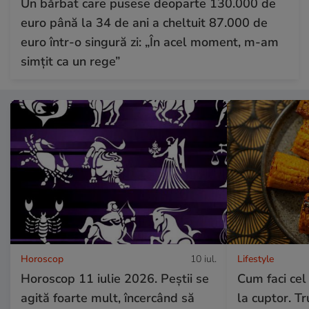
Un bărbat care pusese deoparte 130.000 de
euro până la 34 de ani a cheltuit 87.000 de
euro într-o singură zi: „În acel moment, m-am
simțit ca un rege”
Horoscop
10 iul.
Lifestyle
Horoscop 11 iulie 2026. Peștii se
Cum faci cel
agită foarte mult, încercând să
la cuptor. Tru