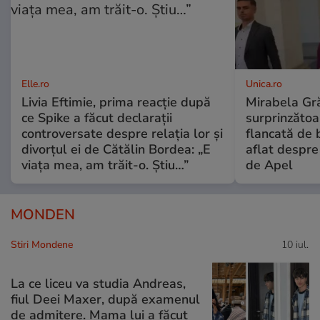
Elle.ro
Unica.ro
Livia Eftimie, prima reacție după
Mirabela Gră
ce Spike a făcut declarații
surprinzătoar
controversate despre relația lor și
flancată de 
divorțul ei de Cătălin Bordea: „E
aflat despre
viața mea, am trăit-o. Știu…”
de Apel
MONDEN
Stiri Mondene
10 iul.
La ce liceu va studia Andreas,
fiul Deei Maxer, după examenul
de admitere. Mama lui a făcut