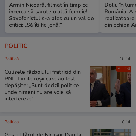
Armin Nicoară, filmat în timp ce
Doliu în lume
încerca să sărute o altă femeie!
România. A 
Saxofonistul s-a ales cu un val de
realizatoare 
critici: „Să îți fie jenă!”
din echipa A
POLITIC
Politică
10 iul.
Analiză
Culisele războiului fratricid din
PNL. Liniile roșii care au fost
depășite: „Sunt decizii politice
unde nimeni nu are voie să
interfereze”
Politică
10 iul.
Gestul făcut de Nicușor Dan la