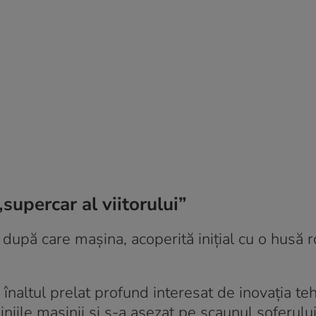
„supercar al viitorului”
 după care mașina, acoperită inițial cu o husă r
 înaltul prelat profund interesat de inovația te
niile mașinii și s-a așezat pe scaunul șoferului