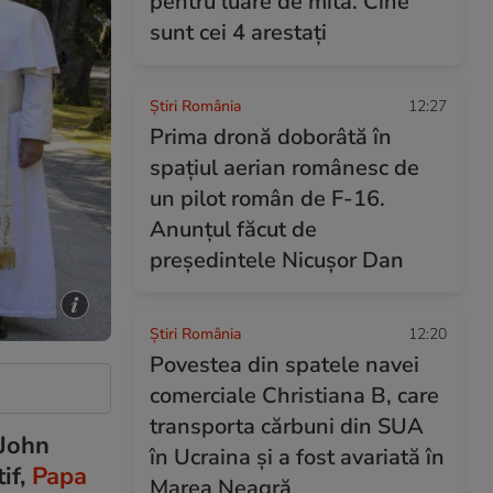
pentru luare de mită. Cine
sunt cei 4 arestați
Știri România
12:27
Prima dronă doborâtă în
spațiul aerian românesc de
un pilot român de F-16.
Anunțul făcut de
președintele Nicușor Dan
Știri România
12:20
Povestea din spatele navei
comerciale Christiana B, care
transporta cărbuni din SUA
 John
în Ucraina și a fost avariată în
if,
Papa
Marea Neagră