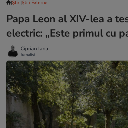
|
Ştiri
|
Știri Externe
Papa Leon al XIV-lea a te
electric: „Este primul cu p
Ciprian Iana
Jurnalist