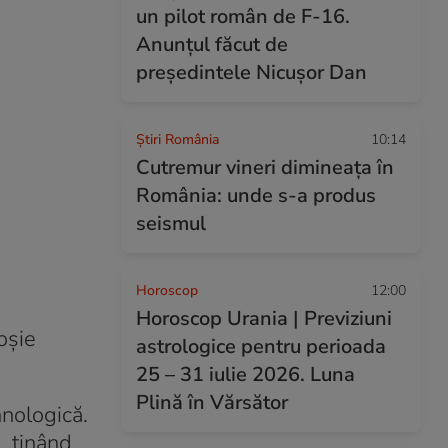
un pilot român de F-16.
Anunțul făcut de
președintele Nicușor Dan
Știri România
10:14
Cutremur vineri dimineața în
România: unde s-a produs
seismul
Horoscop
12:00
Horoscop Urania | Previziuni
oșie
astrologice pentru perioada
25 – 31 iulie 2026. Luna
Plină în Vărsător
hnologică.
, ținând