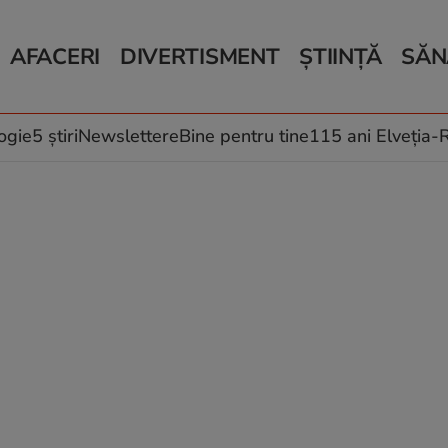
AFACERI
DIVERTISMENT
ȘTIINȚĂ
SĂN
Bani și Afaceri
Monden
Știri Știință
Știri 
Auto
Horoscop
Schimbări climati
Relații
Locuri de muncă
Muzică și Filme
Rețete
ogie
5 știri
Newslettere
Bine pentru tine
115 ani Elveția
Imobiliare.ro
Vacanțe și Cultură
Fructe
eJobs.ro
Îngriji