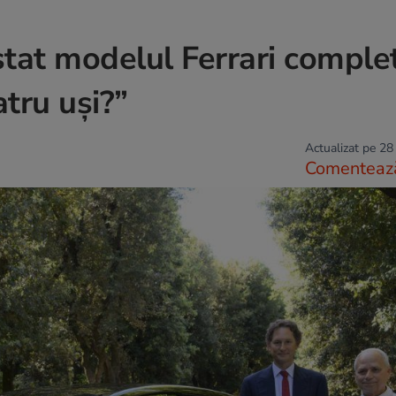
stat modelul Ferrari comple
atru uși?”
Actualizat pe 28
Comenteaz