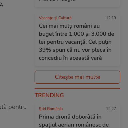
e,
Vacanțe și Cultură
12:19
Cei mai mulți români au
buget între 1.000 și 3.000 de
lei pentru vacanță. Cel puțin
39% spun că nu vor pleca în
concediu în această vară
Citește mai multe
TRENDING
ută pentru
Știri România
12:27
Prima dronă doborâtă în
spațiul aerian românesc de