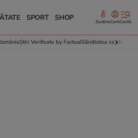
ĂTATE
SPORT
SHOP
Susține
Cont
Caută
Sănătate și Fitness
ce
 culinare
-România
Știri Verificate by Factual
Sănătatea ca stil de vi
 și legume
rea plantelor