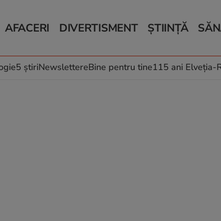
AFACERI
DIVERTISMENT
ȘTIINȚĂ
SĂN
Bani și Afaceri
Monden
Știri Știință
Știri 
Auto
Horoscop
Schimbări climati
Relații
Locuri de muncă
Muzică și Filme
Rețete
ogie
5 știri
Newslettere
Bine pentru tine
115 ani Elveția
Imobiliare.ro
Vacanțe și Cultură
Fructe
eJobs.ro
Îngriji