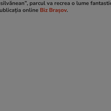
silvănean”, parcul va recrea o lume fantasti
ublicația online
Biz Brașov
.