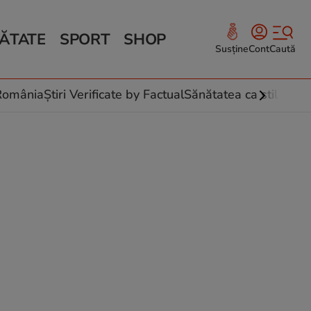
ĂTATE
SPORT
SHOP
Susține
Cont
Caută
Sănătate și Fitness
ce
 culinare
-România
Știri Verificate by Factual
Sănătatea ca stil de vi
 și legume
rea plantelor