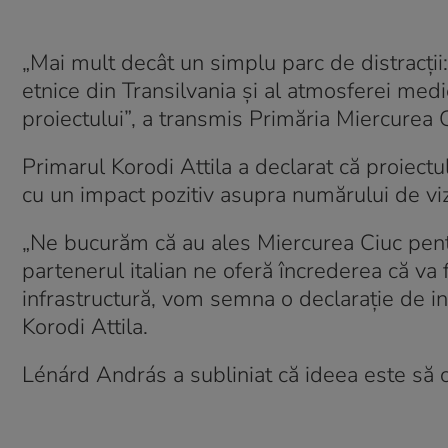
„Mai mult decât un simplu parc de distracții: un
etnice din Transilvania și al atmosferei med
proiectului”, a transmis Primăria Miercurea 
Primarul Korodi Attila a declarat că proiectul
cu un impact pozitiv asupra numărului de vizi
„Ne bucurăm că au ales Miercurea Ciuc pent
partenerul italian ne oferă încrederea că va f
infrastructură, vom semna o declarație de int
Korodi Attila.
Lénárd András a subliniat că ideea este să cr