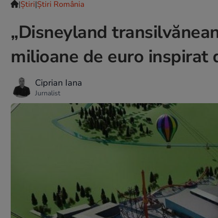
|
Ştiri
|
Știri România
„Disneyland transilvănean
milioane de euro inspirat d
Ciprian Iana
Jurnalist