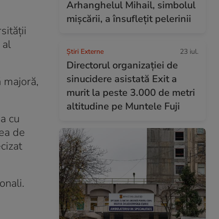
Arhanghelul Mihail, simbolul
mișcării, a însuflețit pelerinii
sității
 al
Știri Externe
23 iul.
Directorul organizației de
sinucidere asistată Exit a
ă majoră,
murit la peste 3.000 de metri
altitudine pe Muntele Fuji
ea cu
tea de
cizat
onali.