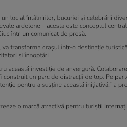
 loc al întâlnirilor, bucuriei și celebrării diver
ievale ardelene – acesta este conceptul central
Ciuc într-un comunicat de presă.
 va transforma orașul într-o destinație turistic
tatori și înnoptări.
ru această investiție de anvergură. Colaborar
i construit un parc de distracții de top. Pe par
enție pentru a susține această inițiativă,” a pre
eeze o marcă atractivă pentru turiștii internați