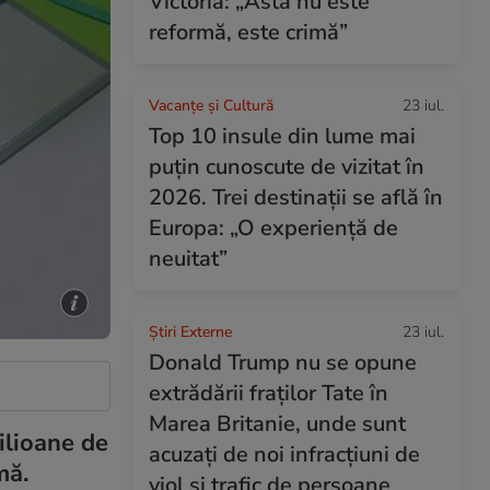
Victoria: „Asta nu este
reformă, este crimă”
Vacanțe și Cultură
23 iul.
Top 10 insule din lume mai
puțin cunoscute de vizitat în
2026. Trei destinații se află în
Europa: „O experiență de
neuitat”
Știri Externe
23 iul.
Donald Trump nu se opune
extrădării fraților Tate în
Marea Britanie, unde sunt
ilioane de
acuzați de noi infracțiuni de
mă.
viol și trafic de persoane