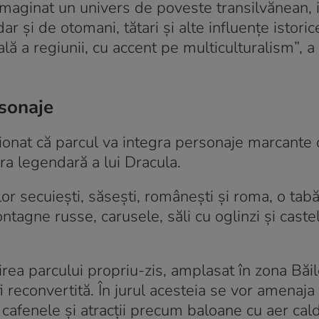
ginat un univers de poveste transilvănean, i
r și de otomani, tătari și alte influențe istoric
lă a regiunii, cu accent pe multiculturalism”, a
rsonaje
onat că parcul va integra personaje marcante 
ra legendară a lui Dracula.
lor secuiești, săsești, românești și roma, o tab
agne russe, carusele, săli cu oglinzi și caste
rea parcului propriu-zis, amplasat în zona Băil
i reconvertită. În jurul acesteia se vor amenaja
la cafenele și atracții precum baloane cu aer cald