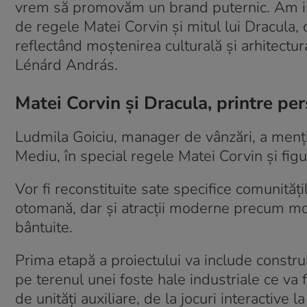
vrem să promovăm un brand puternic. Am ima
de regele Matei Corvin și mitul lui Dracula, da
reflectând moștenirea culturală și arhitectura
Lénárd András.
Matei Corvin și Dracula, printre pe
Ludmila Goiciu, manager de vânzări, a menți
Mediu, în special regele Matei Corvin și figu
Vor fi reconstituite sate specifice comunități
otomană, dar și atracții moderne precum mont
bântuite.
Prima etapă a proiectului va include construi
pe terenul unei foste hale industriale ce va f
de unități auxiliare, de la jocuri interactive 