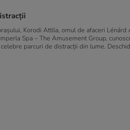
stracții
 orașului, Korodi Attila, omul de afaceri Lénárd
 Zamperla Spa – The Amusement Group, cunosc
i celebre parcuri de distracții din lume. Deschi