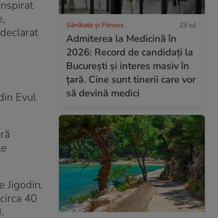
nspirat
e,
Sănătate și Fitness
23 iul.
 declarat
Admiterea la Medicină în
2026: Record de candidați la
București și interes masiv în
țară. Cine sunt tinerii care vor
să devină medici
din Evul
ără
le
e Jigodin,
 circa 40
.