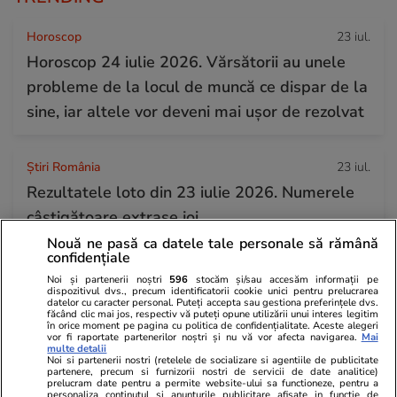
Horoscop
23 iul.
Horoscop 24 iulie 2026. Vărsătorii au unele
probleme de la locul de muncă ce dispar de la
sine, iar altele vor deveni mai ușor de rezolvat
Știri România
23 iul.
Rezultatele loto din 23 iulie 2026. Numerele
câștigătoare extrase joi
Nouă ne pasă ca datele tale personale să rămână
confidențiale
Știri România
23 iul.
Noi și partenerii noștri
596
stocăm și/sau accesăm informații pe
dispozitivul dvs., precum identificatorii cookie unici pentru prelucrarea
Reportaj de la cavoul Sfântului Preot
datelor cu caracter personal. Puteți accepta sau gestiona preferințele dvs.
făcând clic mai jos, respectiv vă puteți opune utilizării unui interes legitim
Mărturisitor și legionar la tinerețe Ilie
în orice moment pe pagina cu politica de confidențialitate. Aceste alegeri
vor fi raportate partenerilor noștri și nu vă vor afecta navigarea.
Mai
Lăcătușu, unde Icoana Arhanghelul Mihail,
multe detalii
Noi si partenerii nostri (retelele de socializare si agentiile de publicitate
simbolul mișcării, a însuflețit pelerinii
partenere, precum si furnizorii nostri de servicii de date analitice)
prelucram date pentru a permite website-ului sa functioneze, pentru a
personaliza continutul si anunturile publicitare afisate in functie de