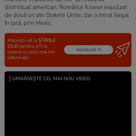
districtual american. Românul fusese expulzat
de două ori din Statele Unite, dar a intrat ilegal
în țară, prin Mexic.
Abonați-vă la
ȘTIRILE
ZILEI
pentru a fi la
ABONEAZĂ-TE
curent cu cele mai noi
informații.
URMĂREȘTE CEL MAI NOU VIDEO