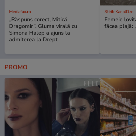
Mediafax.ro
StirileKanalD.ro
„Răspuns corect, Mitică
Femeie lovit
Dragomir”. Gluma virală cu
făcea plajă: „
Simona Halep a ajuns la
admiterea la Drept
PROMO