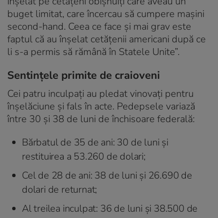
înșelat pe cetățeni obișnuiți care aveau un
buget limitat, care încercau să cumpere mașini
second-hand. Ceea ce face și mai grav este
faptul că au înșelat cetățenii americani după ce
li s-a permis să rămână în Statele Unite”.
Sentințele primite de craioveni
Cei patru inculpați au pledat vinovați pentru
înșelăciune și fals în acte. Pedepsele variază
între 30 și 38 de luni de închisoare federală:
Bărbatul de 35 de ani: 30 de luni și
restituirea a 53.260 de dolari;
Cel de 28 de ani: 38 de luni și 26.690 de
dolari de returnat;
Al treilea inculpat: 36 de luni și 38.500 de