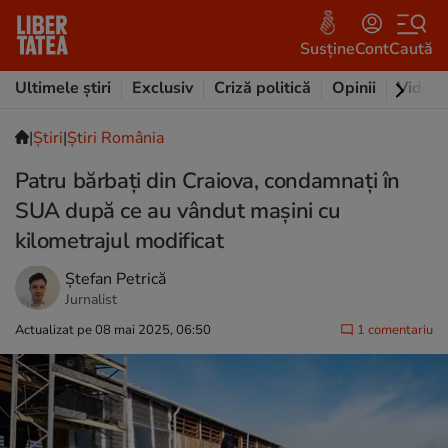
Susține
Cont
Caută
Ultimele știri
Exclusiv
Criză politică
Opinii
Video
|
Ştiri
|
Știri România
Patru bărbaţi din Craiova, condamnaţi în
SUA după ce au vândut maşini cu
kilometrajul modificat
Ștefan Petrică
Jurnalist
Actualizat pe 08 mai 2025, 06:50
1 comentariu