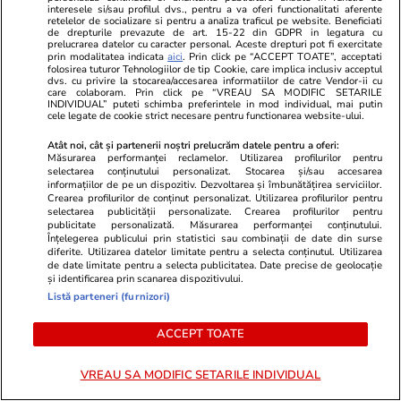
interesele si/sau profilul dvs., pentru a va oferi functionalitati aferente
retelelor de socializare si pentru a analiza traficul pe website. Beneficiati
Știri Externe
23 iul.
de drepturile prevazute de art. 15-22 din GDPR in legatura cu
prelucrarea datelor cu caracter personal. Aceste drepturi pot fi exercitate
Directorul organizației de sinucidere asistată
prin modalitatea indicata
aici
. Prin click pe “ACCEPT TOATE”, acceptati
folosirea tuturor Tehnologiilor de tip Cookie, care implica inclusiv acceptul
Exit a murit la peste 3.000 de metri altitudine
dvs. cu privire la stocarea/accesarea informatiilor de catre Vendor-ii cu
care colaboram. Prin click pe “VREAU SA MODIFIC SETARILE
pe Muntele Fuji
INDIVIDUAL” puteti schimba preferintele in mod individual, mai putin
cele legate de cookie strict necesare pentru functionarea website-ului.
Atât noi, cât și partenerii noștri prelucrăm datele pentru a oferi:
Măsurarea performanței reclamelor. Utilizarea profilurilor pentru
selectarea conținutului personalizat. Stocarea și/sau accesarea
informațiilor de pe un dispozitiv. Dezvoltarea și îmbunătățirea serviciilor.
Crearea profilurilor de conținut personalizat. Utilizarea profilurilor pentru
selectarea publicității personalizate. Crearea profilurilor pentru
publicitate personalizată. Măsurarea performanței conținutului.
Înțelegerea publicului prin statistici sau combinații de date din surse
diferite. Utilizarea datelor limitate pentru a selecta conținutul. Utilizarea
de date limitate pentru a selecta publicitatea. Date precise de geolocație
și identificarea prin scanarea dispozitivului.
Listă parteneri (furnizori)
ACCEPT TOATE
Sănătate și Fitness
08:00
Sănătate și Fitn
VREAU SA MODIFIC SETARILE INDIVIDUAL
De câte ori pe săptămână ar
De ce vacanț