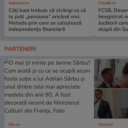
Adevarul.ro
Fanatik.ro
Câți bani trebuie să strângi ca să
FCSB, Dinam
te poți „pensiona” oricând vrei.
înregistrat n
Metoda prin care se calculează
Jucătorii ca
independența financiară
etapă din S
PARTENERI
Elle.ro
Unica.ro