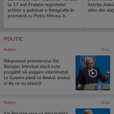
la 17 ani! Fratele regretatei
Actrița Adel
artiste a publicat o fotografie în
stins din via
premieră cu Petru Mircea Jr.
POLITIC
Politică
23 iul.
Răspunsul premierului Ilie
Bolojan, întrebat dacă este
pregătit să asigure interimatul
la Guvern până la finalul anului
și de ce nu pleacă
Politică
23 iul.
Ilie Bolojan cere ca declarațiile