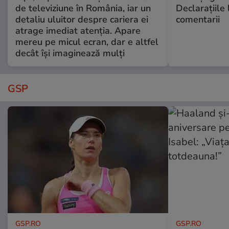
de televiziune în România, iar un
Declarațiile 
detaliu uluitor despre cariera ei
comentarii
atrage imediat atenția. Apare
mereu pe micul ecran, dar e altfel
decât își imaginează mulți
GSP
GSP.RO
GSP.RO