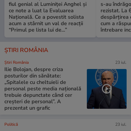
fiul genial al Luminiței Anghel și
s-au îndrăgos
ce note a luat la Evaluarea
rezistat. La 
Națională. Ce a povestit solista
despărțirea 
acum a stârnit un val de reacții
cum a răspu
“Primul pe lista lui de…”
întrebare i
ȘTIRI ROMÂNIA
Știri România
23 iul.
Ilie Bolojan, despre criza
posturilor din sănătate:
„Spitalele cu cheltuieli de
personal peste media națională
trebuie depunctate când cer
creșteri de personal”. A
prezentat un grafic
Politică
23 iul.