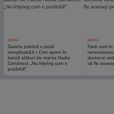
GSP.ro
GSP.ro
Gazeta publică o poză
Fanii sunt în 
inexplicabilă » Cine apare în
nerecunoscut
bancă alături de marea Nadia
doctorul ved
Comăneci: „Nu înțeleg cum e
să fie aceea
posibilă!”