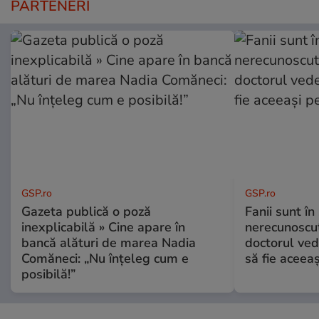
PARTENERI
GSP.ro
GSP.ro
Gazeta publică o poză
Fanii sunt în 
inexplicabilă » Cine apare în
nerecunoscut
bancă alături de marea Nadia
doctorul ved
Comăneci: „Nu înțeleg cum e
să fie aceea
posibilă!”