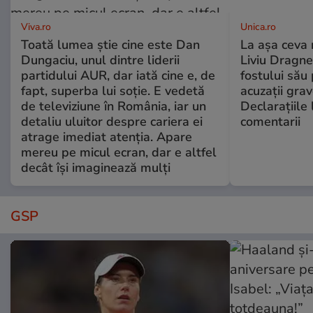
Viva.ro
Unica.ro
Toată lumea știe cine este Dan
La așa ceva 
Dungaciu, unul dintre liderii
Liviu Dragne
partidului AUR, dar iată cine e, de
fostului său 
fapt, superba lui soție. E vedetă
acuzații grav
de televiziune în România, iar un
Declarațiile 
detaliu uluitor despre cariera ei
comentarii
atrage imediat atenția. Apare
mereu pe micul ecran, dar e altfel
decât își imaginează mulți
GSP