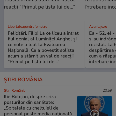
Libertateapentrufemei.ro
Avantaje.ro
Felicitări, Filip! La ce liceu a intrat
Ea - 52, el 
fiul genial al Luminiței Anghel și
s-au îndrăgos
ce note a luat la Evaluarea
rezistat. La 
Națională. Ce a povestit solista
despărțirea 
acum a stârnit un val de reacții
cum a răspu
“Primul pe lista lui de…”
întrebare i
ȘTIRI ROMÂNIA
Știri România
20:59
Ilie Bolojan, despre criza
posturilor din sănătate:
„Spitalele cu cheltuieli de
personal peste media națională