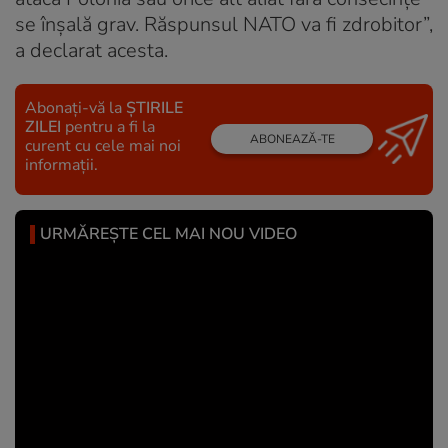
se înșală grav. Răspunsul NATO va fi zdrobitor”,
a declarat acesta.
Abonați-vă la
ȘTIRILE
ZILEI
pentru a fi la
ABONEAZĂ-TE
curent cu cele mai noi
informații.
URMĂREȘTE CEL MAI NOU VIDEO