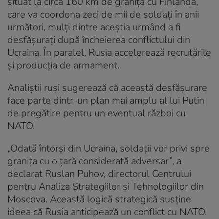
situat la circa 160 km de granița cu Finlanda,
care va coordona zeci de mii de soldați în anii
următori, mulți dintre aceștia urmând a fi
desfășurați după încheierea conflictului din
Ucraina. În paralel, Rusia accelerează recrutările
și producția de armament.
Analiștii ruși sugerează că această desfășurare
face parte dintr-un plan mai amplu al lui Putin
de pregătire pentru un eventual război cu
NATO.
„Odată întorși din Ucraina, soldații vor privi spre
granița cu o țară considerată adversar”, a
declarat Ruslan Puhov, directorul Centrului
pentru Analiza Strategiilor și Tehnologiilor din
Moscova. Această logică strategică susține
ideea că Rusia anticipează un conflict cu NATO.