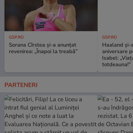
GSP.RO
GSP.RO
Sorana Cîrstea și-a anunțat
Haaland și-a
revenirea: „Înapoi la treabă”
aniversare pe
Isabel: „Via
totdeauna!”
PARTENERI