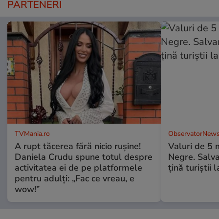
PARTENERI
TVMania.ro
ObservatorNews
A rupt tăcerea fără nicio rușine!
Valuri de 5 m
Daniela Crudu spune totul despre
Negre. Salva
activitatea ei de pe platformele
ţină turiştii 
pentru adulți: „Fac ce vreau, e
wow!”