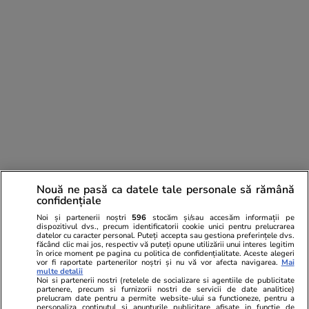
Nouă ne pasă ca datele tale personale să rămână
confidențiale
Noi și partenerii noștri
596
stocăm și/sau accesăm informații pe
dispozitivul dvs., precum identificatorii cookie unici pentru prelucrarea
PARTENERI
datelor cu caracter personal. Puteți accepta sau gestiona preferințele dvs.
făcând clic mai jos, respectiv vă puteți opune utilizării unui interes legitim
în orice moment pe pagina cu politica de confidențialitate. Aceste alegeri
vor fi raportate partenerilor noștri și nu vă vor afecta navigarea.
Mai
multe detalii
Noi si partenerii nostri (retelele de socializare si agentiile de publicitate
partenere, precum si furnizorii nostri de servicii de date analitice)
prelucram date pentru a permite website-ului sa functioneze, pentru a
personaliza continutul si anunturile publicitare afisate in functie de