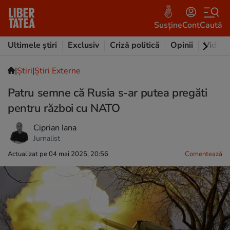
Susține
Cont
Caută
Ultimele știri
Exclusiv
Criză politică
Opinii
Video
|
Ştiri
|
Știri Externe
Patru semne că Rusia s-ar putea pregăti
pentru război cu NATO
Ciprian Iana
Jurnalist
Actualizat pe 04 mai 2025, 20:56
Comentează