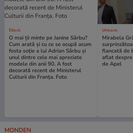
Elle.ro
Unica.ro
O mai ții minte pe Janine Sârbu?
Mirabela Gră
Cum arată și cu ce se ocupă acum
surprinzătoar
fosta soție a lui Adrian Sârbu și
flancată de 
unul dintre cele mai apreciate
aflat despre
modele din anii 90. A fost
de Apel
decorată recent de Ministerul
Culturii din Franța. Foto
MONDEN