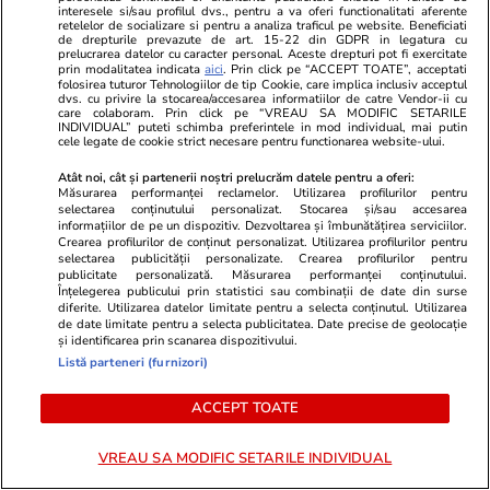
interesele si/sau profilul dvs., pentru a va oferi functionalitati aferente
retelelor de socializare si pentru a analiza traficul pe website. Beneficiati
de drepturile prevazute de art. 15-22 din GDPR in legatura cu
prelucrarea datelor cu caracter personal. Aceste drepturi pot fi exercitate
prin modalitatea indicata
aici
. Prin click pe “ACCEPT TOATE”, acceptati
folosirea tuturor Tehnologiilor de tip Cookie, care implica inclusiv acceptul
dvs. cu privire la stocarea/accesarea informatiilor de catre Vendor-ii cu
care colaboram. Prin click pe “VREAU SA MODIFIC SETARILE
INDIVIDUAL” puteti schimba preferintele in mod individual, mai putin
cele legate de cookie strict necesare pentru functionarea website-ului.
Mediafax.ro
StirileKanalD.ro
Atât noi, cât și partenerii noștri prelucrăm datele pentru a oferi:
„Răspuns corect, Mitică
Femeie lovit
Măsurarea performanței reclamelor. Utilizarea profilurilor pentru
selectarea conținutului personalizat. Stocarea și/sau accesarea
Dragomir”. Gluma virală cu
făcea plajă: „
informațiilor de pe un dispozitiv. Dezvoltarea și îmbunătățirea serviciilor.
Simona Halep a ajuns la
Crearea profilurilor de conținut personalizat. Utilizarea profilurilor pentru
selectarea publicității personalizate. Crearea profilurilor pentru
admiterea la Drept
publicitate personalizată. Măsurarea performanței conținutului.
Înțelegerea publicului prin statistici sau combinații de date din surse
diferite. Utilizarea datelor limitate pentru a selecta conținutul. Utilizarea
de date limitate pentru a selecta publicitatea. Date precise de geolocație
și identificarea prin scanarea dispozitivului.
PROMO
Listă parteneri (furnizori)
ACCEPT TOATE
VREAU SA MODIFIC SETARILE INDIVIDUAL