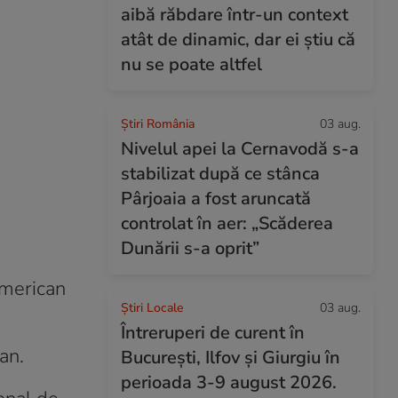
aibă răbdare într-un context
atât de dinamic, dar ei știu că
nu se poate altfel
Știri România
03 aug.
Nivelul apei la Cernavodă s-a
stabilizat după ce stânca
Pârjoaia a fost aruncată
controlat în aer: „Scăderea
Dunării s-a oprit”
American
Știri Locale
03 aug.
Întreruperi de curent în
an.
București, Ilfov și Giurgiu în
perioada 3-9 august 2026.