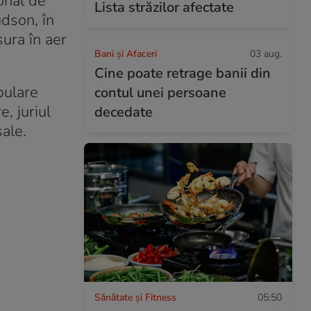
onal de
Lista străzilor afectate
dson, în
şura în aer
Bani și Afaceri
03 aug.
Cine poate retrage banii din
pulare
contul unei persoane
, juriul
decedate
ale.
Sănătate și Fitness
05:50