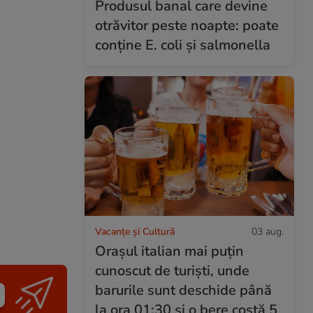
Produsul banal care devine
otrăvitor peste noapte: poate
conține E. coli și salmonella
Vacanțe și Cultură
03 aug.
Orașul italian mai puțin
cunoscut de turiști, unde
barurile sunt deschide până
la ora 01:30 și o bere costă 5