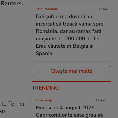
ă Reuters.
Știri România
07:44
Doi șoferi moldoveni au
încercat să treacă vama spre
România, dar au rămas fără
mașinile de 200.000 de lei.
Erau căutate în Belgia și
Spania
Citește mai multe
TRENDING
Horoscop
03 aug.
te Terrier
Horoscop 4 august 2026.
au
Capricornilor le este greu să