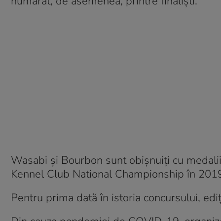
numărat, de asemenea, printre finalişti.
Wasabi şi Bourbon sunt obișnuiți cu medaliil
Kennel Club National Championship în 2019
Pentru prima dată în istoria concursului, ed