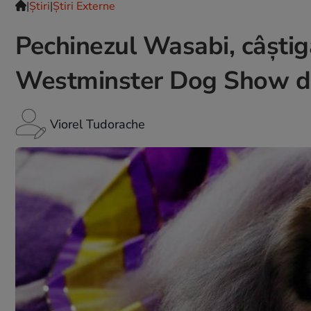
|
Ştiri
|
Știri Externe
Pechinezul Wasabi, câştigă
Westminster Dog Show d
Viorel Tudorache