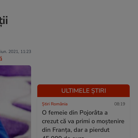
ii
 iun. 2021, 11:23
ă
ULTIMELE ȘTIRI
Știri România
08:19
O femeie din Pojorâta a
crezut că va primi o moștenire
din Franța, dar a pierdut