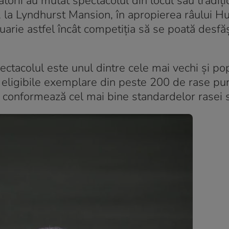
rii au mutat spectacolul din locul său tradiţi
la Lyndhurst Mansion, în apropierea râului Hu
uarie astfel încât competiţia să se poată desfă
ctacolul este unul dintre cele mai vechi şi po
eligibile exemplare din peste 200 de rase pure
 conformează cel mai bine standardelor rasei s