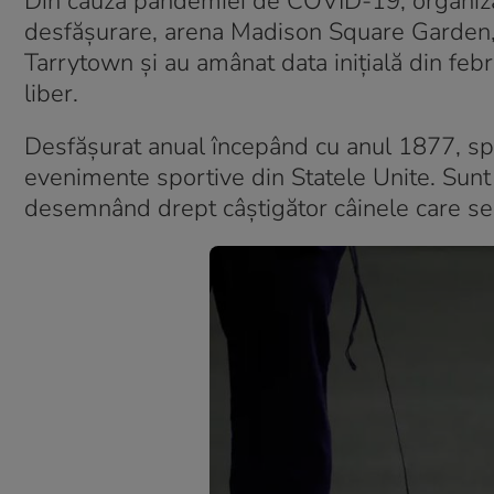
Din cauza pandemiei de COVID-19, organizato
desfăşurare, arena Madison Square Garden, 
Tarrytown şi au amânat data iniţială din febr
liber.
Desfăşurat anual începând cu anul 1877, spe
evenimente sportive din Statele Unite. Sunt 
desemnând drept câştigător câinele care se