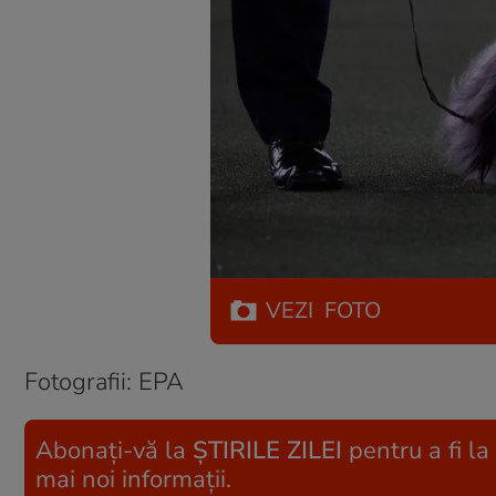
VEZI
FOTO
Fotografii: EPA
Abonați-vă la
ȘTIRILE ZILEI
pentru a fi la
mai noi informații.