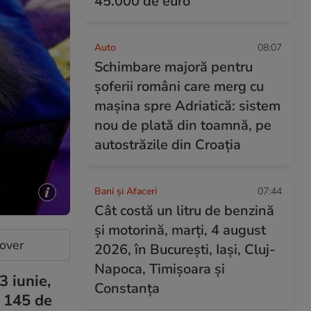
45.000 de euro
Auto
08:07
Schimbare majoră pentru
șoferii români care merg cu
mașina spre Adriatică: sistem
nou de plată din toamnă, pe
autostrăzile din Croația
Bani și Afaceri
07:44
Cât costă un litru de benzină
și motorină, marți, 4 august
cover
2026, în București, Iași, Cluj-
Napoca, Timișoara și
3 iunie,
Constanța
e 145 de