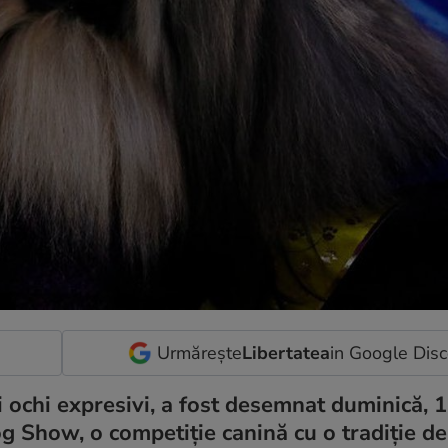
Urmărește
Libertatea
in Google Dis
 ochi expresivi, a fost desemnat duminică, 1
 Show, o competiție canină cu o tradiţie d