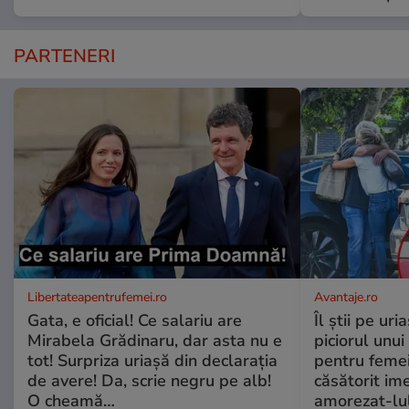
PARTENERI
Libertateapentrufemei.ro
Avantaje.ro
Gata, e oficial! Ce salariu are
Îl știi pe ur
Mirabela Grădinaru, dar asta nu e
piciorul unui
tot! Surpriza uriașă din declarația
pentru femei
de avere! Da, scrie negru pe alb!
căsătorit ime
O cheamă…
amorezat-lul