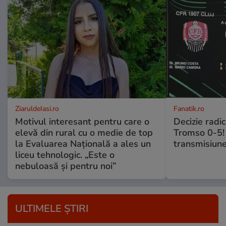
ZiaruldeIasi.ro
Fanatik.ro
Motivul interesant pentru care o
Decizie radi
elevă din rural cu o medie de top
Tromso 0-5! 
la Evaluarea Națională a ales un
transmisiune
liceu tehnologic. „Este o
nebuloasă și pentru noi”
ULTIMELE ȘTIRI