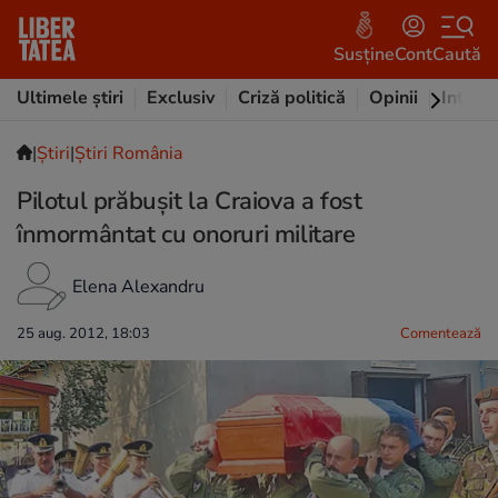
Susține
Cont
Caută
Ultimele știri
Exclusiv
Criză politică
Opinii
Intervi
|
Ştiri
|
Știri România
Pilotul prăbuşit la Craiova a fost
înmormântat cu onoruri militare
Elena Alexandru
25 aug. 2012, 18:03
Comentează