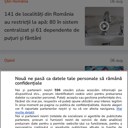
Știri România
06 aug.
141 de localități din România
au restricții la apă: 80 în sistem
centralizat și 61 dependente de
puțuri și fântâni
Opinii
06 aug.
Adormirea Maicii Domnului – o
Nouă ne pasă ca datele tale personale să rămână
confidențiale
reflecție asupra unei mari
Noi și partenerii noștri
596
stocăm și/sau accesăm informații pe
sărbători
dispozitivul dvs., precum identificatorii cookie unici pentru prelucrarea
datelor cu caracter personal. Puteți accepta sau gestiona preferințele dvs.
făcând clic mai jos, respectiv vă puteți opune utilizării unui interes legitim
în orice moment pe pagina cu politica de confidențialitate. Aceste alegeri
vor fi raportate partenerilor noștri și nu vă vor afecta navigarea.
Mai
multe detalii
Noi si partenerii nostri (retelele de socializare si agentiile de publicitate
Opinii
05 aug.
partenere, precum si furnizorii nostri de servicii de date analitice)
prelucram date pentru a permite website-ului sa functioneze, pentru a
personaliza continutul si anunturile publicitare afisate in functie de