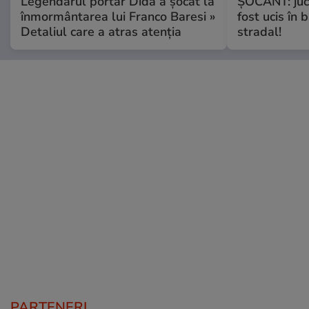
Legendarul portar Dida a șocat la
ȘOCANT: jucă
înmormântarea lui Franco Baresi »
fost ucis în 
Detaliul care a atras atenția
stradal!
PARTENERI