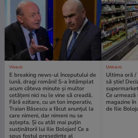
Viva.ro
Unica.ro
E breaking news-ul începutului de
Ultima oră / 
lună, dragi români! S-a întâmplat
să știe! Deci
acum câteva minute și multor
supermarketu
cetățeni nici nu le vine să creadă.
Ce urmează s
Fără ezitare, cu un ton imperativ,
magazine în 
Traian Băsescu a făcut anunțul la
de Ilie Boloj
care nimeni, dar nimeni nu se
aștepta. Și cu atât mai puțin
susținătorii lui Ilie Bolojan! Ce a
spus fostul președinte al