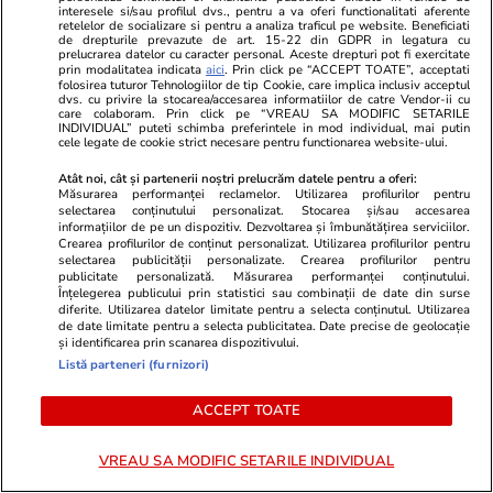
interesele si/sau profilul dvs., pentru a va oferi functionalitati aferente
retelelor de socializare si pentru a analiza traficul pe website. Beneficiati
Auziți balastierele găinarilor
de drepturile prevazute de art. 15-22 din GDPR in legatura cu
prelucrarea datelor cu caracter personal. Aceste drepturi pot fi exercitate
cum încarcă la cutiile de
prin modalitatea indicata
aici
. Prin click pe “ACCEPT TOATE”, acceptati
folosirea tuturor Tehnologiilor de tip Cookie, care implica inclusiv acceptul
pantofi?
dvs. cu privire la stocarea/accesarea informatiilor de catre Vendor-ii cu
care colaboram. Prin click pe “VREAU SA MODIFIC SETARILE
INDIVIDUAL” puteti schimba preferintele in mod individual, mai putin
cele legate de cookie strict necesare pentru functionarea website-ului.
Atât noi, cât și partenerii noștri prelucrăm datele pentru a oferi:
Opinii
04 aug.
Măsurarea performanței reclamelor. Utilizarea profilurilor pentru
selectarea conținutului personalizat. Stocarea și/sau accesarea
Prima lună fără Călin
informațiilor de pe un dispozitiv. Dezvoltarea și îmbunătățirea serviciilor.
Crearea profilurilor de conținut personalizat. Utilizarea profilurilor pentru
Georgescu: Realitatea Plus a
selectarea publicității personalizate. Crearea profilurilor pentru
publicitate personalizată. Măsurarea performanței conținutului.
pierdut o treime din audiență,
Înțelegerea publicului prin statistici sau combinații de date din surse
diferite. Utilizarea datelor limitate pentru a selecta conținutul. Utilizarea
cea mai mare scădere de pe
de date limitate pentru a selecta publicitatea. Date precise de geolocație
și identificarea prin scanarea dispozitivului.
piața TV
Listă parteneri (furnizori)
ACCEPT TOATE
Opinii
04 aug.
VREAU SA MODIFIC SETARILE INDIVIDUAL