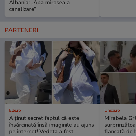
Albania: „Apa mirosea a
canalizare”
PARTENERI
Elle.ro
Unica.ro
A ținut secret faptul că este
Mirabela Gră
însărcinată însă imaginile au ajuns
surprinzătoar
pe internet! Vedeta a fost
flancată de 