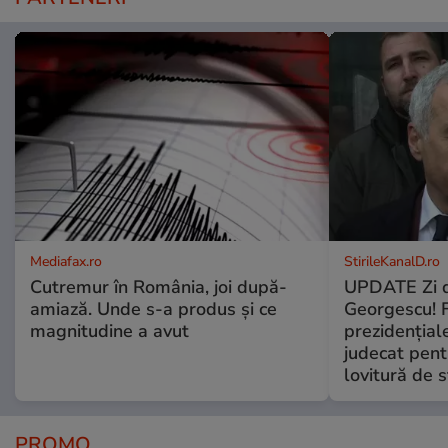
Mediafax.ro
StirileKanalD.ro
Cutremur în România, joi după-
UPDATE Zi d
amiază. Unde s-a produs și ce
Georgescu! F
magnitudine a avut
prezidențiale
judecat pent
lovitură de s
PROMO