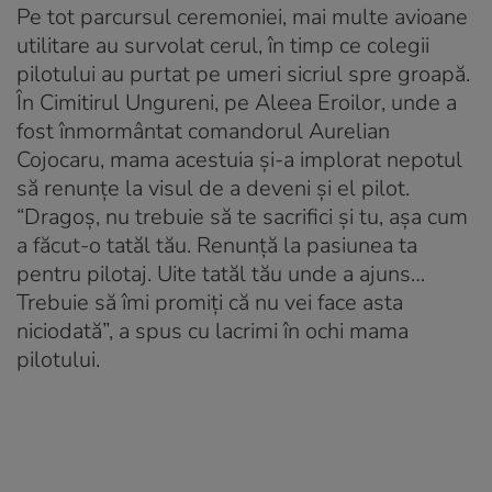
Pe tot parcursul ceremoniei, mai multe avioane
utilitare au survolat cerul, în timp ce colegii
pilotului au purtat pe umeri sicriul spre groapă.
În Cimitirul Ungureni, pe Aleea Eroilor, unde a
fost înmormântat comandorul Aurelian
Cojocaru, mama acestuia şi-a implorat nepotul
să renunţe la visul de a deveni şi el pilot.
“Dragoş, nu trebuie să te sacrifici şi tu, aşa cum
a făcut-o tatăl tău. Renunţă la pasiunea ta
pentru pilotaj. Uite tatăl tău unde a ajuns…
Trebuie să îmi promiţi că nu vei face asta
niciodată”, a spus cu lacrimi în ochi mama
pilotului.