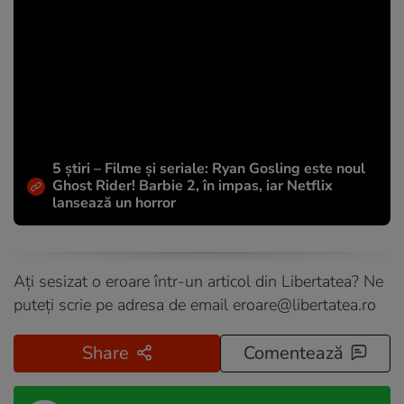
5 știri – Filme și seriale: Ryan Gosling este noul
Ghost Rider! Barbie 2, în impas, iar Netflix
lansează un horror
Ați sesizat o eroare într-un articol din Libertatea? Ne
puteți scrie pe adresa de email
eroare@libertatea.ro
Share
Comentează