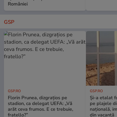
României
GSP
GSP.RO
GSP.RO
Florin Prunea, dizgrațios pe
Și-a etalat 
stadion, ca delegat UEFA: „Vă
pe plajele d
arăt ceva frumos. E ce trebuie,
națională, i
fratello?”
din vacanță