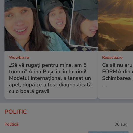
Wowbiz.ro
Redactia.ro
„Să vă rugați pentru mine, am 5
Ce să nu aru
tumori” Alina Pușcău, în lacrimi!
FORMA din c
Modelul internațional a lansat un
Schimbarea l
apel, după ce a fost diagnosticată
....
cu o boală gravă
POLITIC
Politică
06 aug.