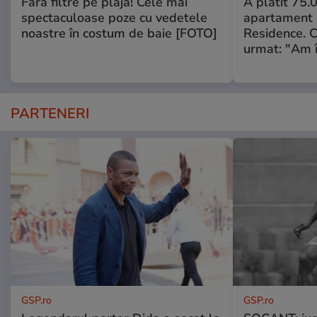
Fără filtre pe plajă! Cele mai
A plătit 75.
spectaculoase poze cu vedetele
apartament
noastre în costum de baie [FOTO]
Residence. 
urmat: "Am 
PARTENERI
GSP.ro
GSP.ro