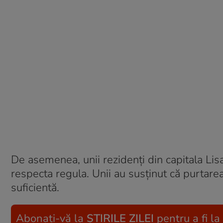
De asemenea, unii rezidenți din capitala Lis
respecta regula. Unii au susținut că purtarea
suficientă.
Abonați-vă la
ȘTIRILE ZILEI
pentru a fi la