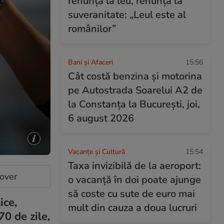
renunță la leu, renunță la
suveranitate: „Leul este al
românilor”
Bani și Afaceri
15:56
Cât costă benzina și motorina
pe Autostrada Soarelui A2 de
la Constanța la București, joi,
6 august 2026
Vacanțe și Cultură
15:54
Taxa invizibilă de la aeroport:
cover
o vacanță în doi poate ajunge
să coste cu sute de euro mai
ice,
mult din cauza a doua lucruri
70 de zile,