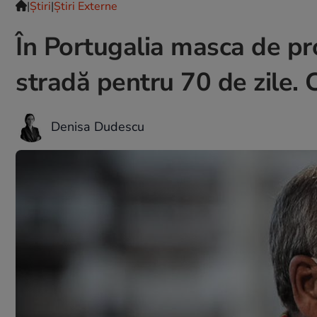
|
Ştiri
|
Știri Externe
În Portugalia masca de pro
stradă pentru 70 de zile. C
Denisa Dudescu