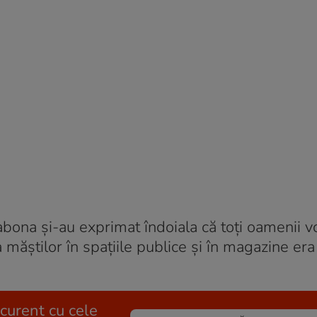
abona și-au exprimat îndoiala că toți oamenii v
 măștilor în spațiile publice și în magazine era
 curent cu cele