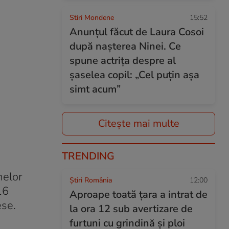
Stiri Mondene
15:52
Anunțul făcut de Laura Cosoi
după nașterea Ninei. Ce
spune actrița despre al
șaselea copil: „Cel puțin așa
simt acum”
Citește mai multe
TRENDING
melor
Știri România
12:00
16
Aproape toată țara a intrat de
ese.
la ora 12 sub avertizare de
furtuni cu grindină și ploi