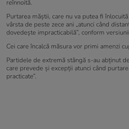
reînnoită.
Purtarea măştii, care nu va putea fi înlocuită
vârsta de peste zece ani „atunci când distanţ
dovedeşte impracticabilă”, conform versiunii 
Cei care încalcă măsura vor primi amenzi cu
Partidele de extremă stângă s-au abţinut de l
care prevede şi excepţii atunci când purtarea 
practicate”.