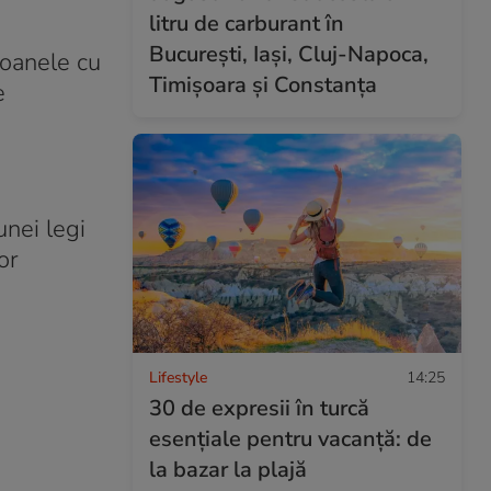
litru de carburant în
București, Iași, Cluj-Napoca,
soanele cu
Timișoara și Constanța
e
unei legi
or
Lifestyle
14:25
30 de expresii în turcă
esențiale pentru vacanță: de
la bazar la plajă