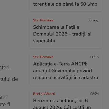
torențiale de până la 50 l/mp
Știri România
05 aug.
Schimbarea la Față a
Domnului 2026 – tradiții și
superstiții
Știri România
08:15
Aplicația e-Terra ANCPI:
teri.
anunțul Guvernului privind
reluarea activității în cadastru
tului de
Bani și Afaceri
08:24
ator
Benzina s-a ieftinit, joi, 6
te fi
august 2026. Cât costă un