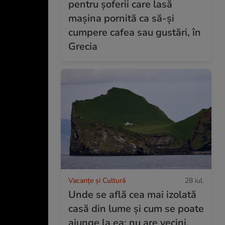
pentru șoferii care lasă
mașina pornită ca să-și
cumpere cafea sau gustări, în
Grecia
Vacanțe și Cultură
28 iul.
Unde se află cea mai izolată
casă din lume și cum se poate
ajunge la ea: nu are vecini,