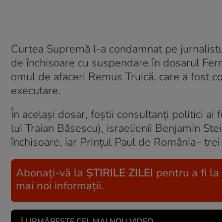
Curtea Supremă l-a condamnat pe jurnalistul 
de închisoare cu suspendare în dosarul Fe
omul de afaceri Remus Truică, care a fost c
executare.
În același dosar, foștii consultanți politici a
lui Traian Băsescu), israelienii Benjamin Stei
închisoare, iar Prințul Paul de România– trei 
Abonați-vă la
ȘTIRILE ZILEI
pentru a fi la
mai noi informații.
URMĂREȘTE CEL MAI NOU VIDEO