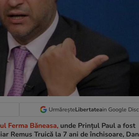
Urmărește
Libertatea
in Google Dis
arul Ferma Băneasa,
unde Prinţul Paul a fost
 iar Remus Truică la 7 ani de închisoare, Dan