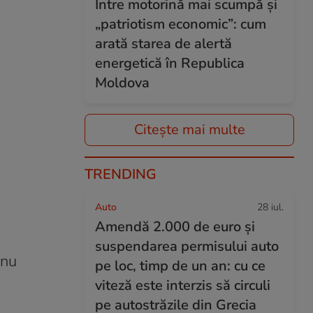
Între motorină mai scumpă și
„patriotism economic”: cum
arată starea de alertă
energetică în Republica
Moldova
Citește mai multe
TRENDING
Auto
28 iul.
Amendă 2.000 de euro și
suspendarea permisului auto
 nu
pe loc, timp de un an: cu ce
viteză este interzis să circuli
pe autostrăzile din Grecia