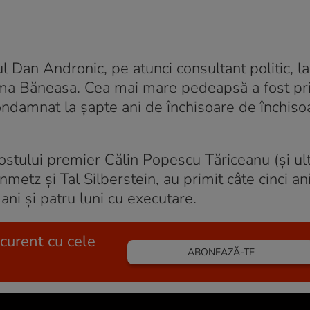
Dan Andronic, pe atunci consultant politic, la 
rma Băneasa. Cea mai mare pedeapsă a fost pr
ondamnat la șapte ani de închisoare de închiso
i fostului premier Călin Popescu Tăriceanu (și ult
nmetz și Tal Silberstein, au primit câte cinci an
ani și patru luni cu executare.
 curent cu cele
ABONEAZĂ-TE