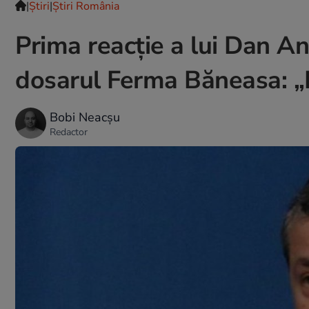
|
Ştiri
|
Știri România
Prima reacție a lui Dan A
dosarul Ferma Băneasa: „
Bobi Neacșu
Redactor