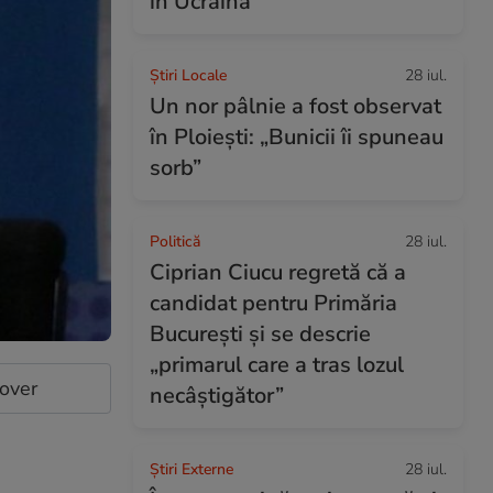
în Ucraina
Știri Locale
28 iul.
Un nor pâlnie a fost observat
în Ploiești: „Bunicii îi spuneau
sorb”
Politică
28 iul.
Ciprian Ciucu regretă că a
candidat pentru Primăria
București și se descrie
„primarul care a tras lozul
cover
necâștigător”
Știri Externe
28 iul.