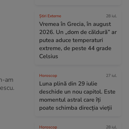
Știri Externe
28 iul.
Vremea în Grecia, în august
2026. Un „dom de căldură” ar
putea aduce temperaturi
extreme, de peste 44 grade
Celsius
Horoscop
27 iul.
u m-am
Luna plină din 29 iulie
nescu.
deschide un nou capitol. Este
momentul astral care îți
poate schimba direcția vieții
Horoscop
28 iul.