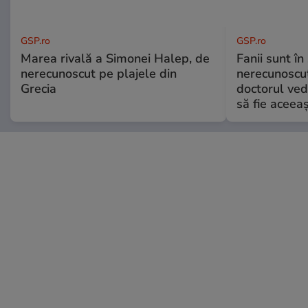
GSP.ro
GSP.ro
Marea rivală a Simonei Halep, de
Fanii sunt în 
nerecunoscut pe plajele din
nerecunoscut
Grecia
doctorul ved
să fie aceea