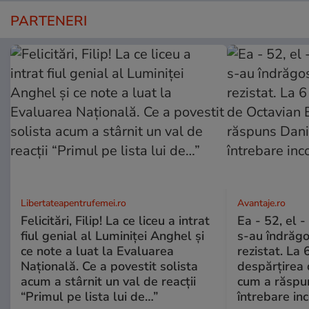
PARTENERI
Libertateapentrufemei.ro
Avantaje.ro
Felicitări, Filip! La ce liceu a intrat
Ea - 52, el 
fiul genial al Luminiței Anghel și
s-au îndrăgos
ce note a luat la Evaluarea
rezistat. La 
Națională. Ce a povestit solista
despărțirea 
acum a stârnit un val de reacții
cum a răspu
“Primul pe lista lui de…”
întrebare i