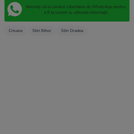
Abonați-vă la canalul Libertatea de WhatsApp pentru
a fi la curent cu ultimele informații
Crisana
Stiri Bihor
Stiri Oradea