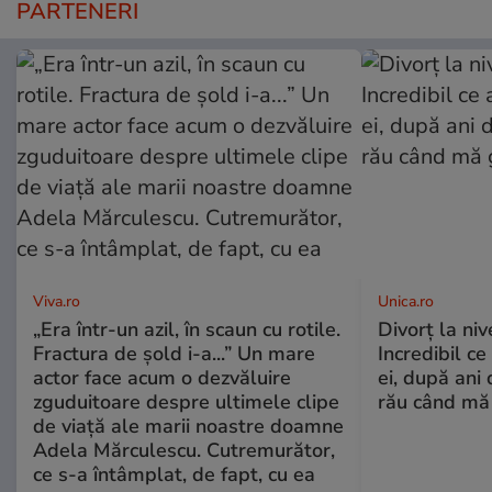
PARTENERI
Viva.ro
Unica.ro
„Era într-un azil, în scaun cu rotile.
Divorț la nive
Fractura de șold i-a...” Un mare
Incredibil ce
actor face acum o dezvăluire
ei, după ani 
zguduitoare despre ultimele clipe
rău când mă
de viață ale marii noastre doamne
Adela Mărculescu. Cutremurător,
ce s-a întâmplat, de fapt, cu ea