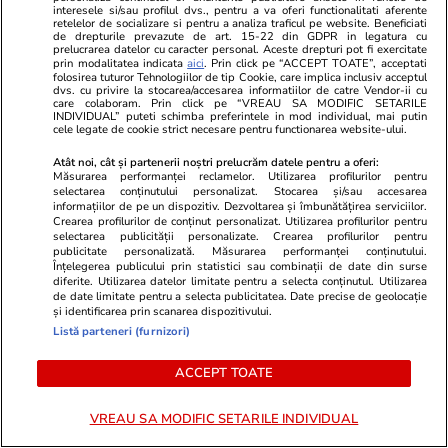
interesele si/sau profilul dvs., pentru a va oferi functionalitati aferente
ascuns în lada patului, înfășurat într-un cearșaf
retelelor de socializare si pentru a analiza traficul pe website. Beneficiati
de drepturile prevazute de art. 15-22 din GDPR in legatura cu
prelucrarea datelor cu caracter personal. Aceste drepturi pot fi exercitate
prin modalitatea indicata
aici
. Prin click pe “ACCEPT TOATE”, acceptati
folosirea tuturor Tehnologiilor de tip Cookie, care implica inclusiv acceptul
Tehnologie
11:20
dvs. cu privire la stocarea/accesarea informatiilor de catre Vendor-ii cu
care colaboram. Prin click pe “VREAU SA MODIFIC SETARILE
Cât combustibil consumă, de fapt, încărcarea
INDIVIDUAL” puteti schimba preferintele in mod individual, mai putin
cele legate de cookie strict necesare pentru functionarea website-ului.
telefonului în mașină și ce se întâmplă când
motorul este oprit
Atât noi, cât și partenerii noștri prelucrăm datele pentru a oferi:
Măsurarea performanței reclamelor. Utilizarea profilurilor pentru
selectarea conținutului personalizat. Stocarea și/sau accesarea
informațiilor de pe un dispozitiv. Dezvoltarea și îmbunătățirea serviciilor.
Crearea profilurilor de conținut personalizat. Utilizarea profilurilor pentru
Citește mai multe
selectarea publicității personalizate. Crearea profilurilor pentru
publicitate personalizată. Măsurarea performanței conținutului.
Înțelegerea publicului prin statistici sau combinații de date din surse
diferite. Utilizarea datelor limitate pentru a selecta conținutul. Utilizarea
TRENDING
de date limitate pentru a selecta publicitatea. Date precise de geolocație
și identificarea prin scanarea dispozitivului.
Listă parteneri (furnizori)
Horoscop
23 iul.
Horoscop 24 iulie 2026. Vărsătorii au unele
ACCEPT TOATE
probleme de la locul de muncă ce dispar de la
VREAU SA MODIFIC SETARILE INDIVIDUAL
sine, iar altele vor deveni mai ușor de rezolvat