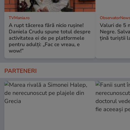
TVMania.ro
ObservatorNews
A rupt tăcerea fără nicio rușine!
Valuri de 5 m
Daniela Crudu spune totul despre
Negre. Salva
activitatea ei de pe platformele
ţină turiştii 
pentru adulți: „Fac ce vreau, e
wow!”
PARTENERI