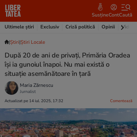
Susține
Cont
Caută
Ultimele știri
Exclusiv
Criză politică
Opinii
Video
|
Ştiri
|
Știri Locale
După 20 de ani de privați, Primăria Oradea
își ia gunoiul înapoi. Nu mai există o
situație asemănătoare în țară
Maria Zărnescu
Jurnalist
Actualizat pe 14 iul. 2025, 17:32
Comentează