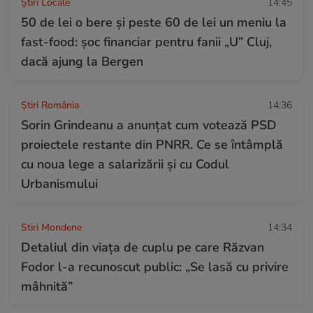
Știri Locale
14:45
50 de lei o bere și peste 60 de lei un meniu la
fast-food: șoc financiar pentru fanii „U” Cluj,
dacă ajung la Bergen
Știri România
14:36
Sorin Grindeanu a anunțat cum votează PSD
proiectele restante din PNRR. Ce se întâmplă
cu noua lege a salarizării și cu Codul
Urbanismului
Stiri Mondene
14:34
Detaliul din viața de cuplu pe care Răzvan
Fodor l-a recunoscut public: „Se lasă cu privire
mâhnită”