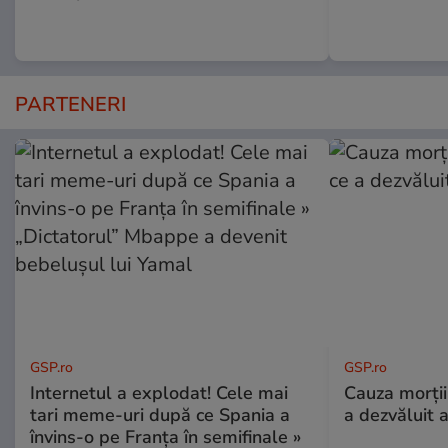
PARTENERI
GSP.ro
GSP.ro
Internetul a explodat! Cele mai
Cauza morții
tari meme-uri după ce Spania a
a dezvăluit 
învins-o pe Franța în semifinale »