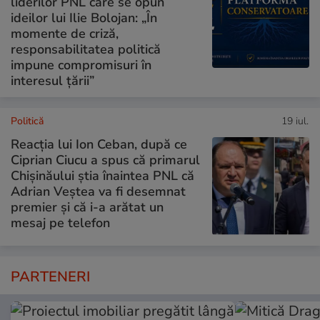
liderilor PNL care se opun
ideilor lui Ilie Bolojan: „În
momente de criză,
responsabilitatea politică
impune compromisuri în
interesul țării”
Politică
19 iul.
Reacția lui Ion Ceban, după ce
Ciprian Ciucu a spus că primarul
Chișinăului știa înaintea PNL că
Adrian Veștea va fi desemnat
premier și că i-a arătat un
mesaj pe telefon
PARTENERI