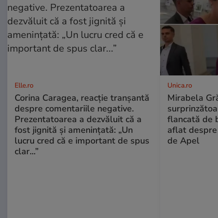
Elle.ro
Unica.ro
Corina Caragea, reacție tranșantă
Mirabela Gră
despre comentariile negative.
surprinzătoar
Prezentatoarea a dezvăluit că a
flancată de 
fost jignită și amenințată: „Un
aflat despre
lucru cred că e important de spus
de Apel
clar...”