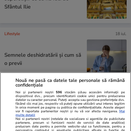
Sfântul Ilie
Lifestyle
18 iul.
Semnele deshidratării și cum să
o previi
Nouă ne pasă ca datele tale personale să rămână
confidențiale
Noi și partenerii noștri
596
stocăm și/sau accesăm informații pe
Știri România
14:10
dispozitivul dvs., precum identificatorii cookie unici pentru prelucrarea
datelor cu caracter personal. Puteți accepta sau gestiona preferințele dvs.
făcând clic mai jos, respectiv vă puteți opune utilizării unui interes legitim
Cine este românca care a ținut
în orice moment pe pagina cu politica de confidențialitate. Aceste alegeri
vor fi raportate partenerilor noștri și nu vă vor afecta navigarea.
Mai
trofeul lui Pau Cubarsi la finala
multe detalii
Noi si partenerii nostri (retelele de socializare si agentiile de publicitate
Cupei Mondiale 2026. A fost pe
partenere, precum si furnizorii nostri de servicii de date analitice)
prelucram date pentru a permite website-ului sa functioneze, pentru a
personaliza continutul si anunturile publicitare afisate in functie de