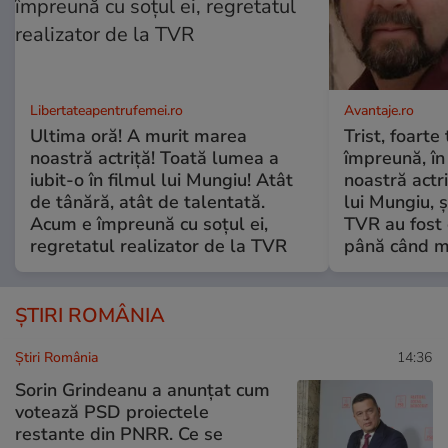
Libertateapentrufemei.ro
Avantaje.ro
Ultima oră! A murit marea
Trist, foarte
noastră actriță! Toată lumea a
împreună, în
iubit-o în filmul lui Mungiu! Atât
noastră actri
de tânără, atât de talentată.
lui Mungiu, ș
Acum e împreună cu soțul ei,
TVR au fost 
regretatul realizator de la TVR
până când mo
ȘTIRI ROMÂNIA
Știri România
14:36
Sorin Grindeanu a anunțat cum
votează PSD proiectele
restante din PNRR. Ce se