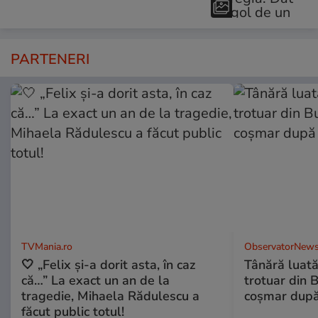
PARTENERI
TVMania.ro
ObservatorNews
🤍 „Felix și-a dorit asta, în caz
Tânără luat
că…” La exact un an de la
trotuar din 
tragedie, Mihaela Rădulescu a
coşmar după
făcut public totul!