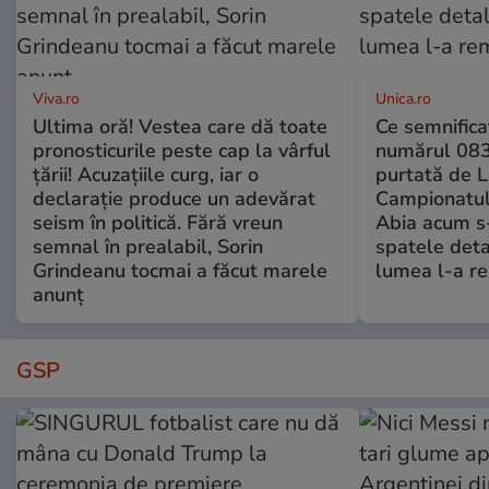
Viva.ro
Unica.ro
Ultima oră! Vestea care dă toate
Ce semnificaț
pronosticurile peste cap la vârful
numărul 083
țării! Acuzațiile curg, iar o
purtată de L
declarație produce un adevărat
Campionatul
seism în politică. Fără vreun
Abia acum s-
semnal în prealabil, Sorin
spatele deta
Grindeanu tocmai a făcut marele
lumea l-a r
anunț
GSP