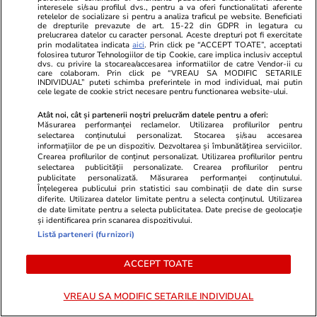
scenă la ceremonia FIFA
interesele si/sau profilul dvs., pentru a va oferi functionalitati aferente
retelelor de socializare si pentru a analiza traficul pe website. Beneficiati
de drepturile prevazute de art. 15-22 din GDPR in legatura cu
prelucrarea datelor cu caracter personal. Aceste drepturi pot fi exercitate
prin modalitatea indicata
aici
. Prin click pe “ACCEPT TOATE”, acceptati
folosirea tuturor Tehnologiilor de tip Cookie, care implica inclusiv acceptul
Știri România
13:52
dvs. cu privire la stocarea/accesarea informatiilor de catre Vendor-ii cu
care colaboram. Prin click pe “VREAU SA MODIFIC SETARILE
Serviciile de cadastru vor fi
INDIVIDUAL” puteti schimba preferintele in mod individual, mai putin
cele legate de cookie strict necesare pentru functionarea website-ului.
reluate etapizat din 22 iulie:
Atât noi, cât și partenerii noștri prelucrăm datele pentru a oferi:
datele românilor nu au fost
Măsurarea performanței reclamelor. Utilizarea profilurilor pentru
selectarea conținutului personalizat. Stocarea și/sau accesarea
afectate, spune ANCPI. Unde
informațiilor de pe un dispozitiv. Dezvoltarea și îmbunătățirea serviciilor.
sunt mutate
Crearea profilurilor de conținut personalizat. Utilizarea profilurilor pentru
selectarea publicității personalizate. Crearea profilurilor pentru
publicitate personalizată. Măsurarea performanței conținutului.
Înțelegerea publicului prin statistici sau combinații de date din surse
diferite. Utilizarea datelor limitate pentru a selecta conținutul. Utilizarea
Știri România
13:50
de date limitate pentru a selecta publicitatea. Date precise de geolocație
și identificarea prin scanarea dispozitivului.
Răspunsul primarului Ciprian
Listă parteneri (furnizori)
Ciucu, întrebat de Libertatea
cine are responsabilitatea
ACCEPT TOATE
politică pentru situația de la
VREAU SA MODIFIC SETARILE INDIVIDUAL
STB