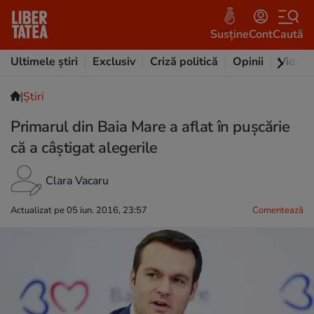
Susține
Cont
Caută
Ultimele știri
Exclusiv
Criză politică
Opinii
Video
|
Ştiri
Primarul din Baia Mare a aflat în puşcărie
că a câştigat alegerile
Clara Vacaru
Actualizat pe 05 iun. 2016, 23:57
Comentează