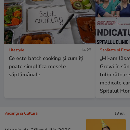
Lifestyle
14:28
Sănătate și Fitn
Ce este batch cooking și cum îți
„Mi-am lăsat
poate simplifica mesele
Grevă în săn
săptămânale
tulburătoare
medicale car
Spitalul Flo
Vacanțe și Cultură
19 iul.