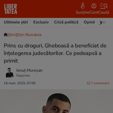
Susține
Cont
Caută
Ultimele știri
Exclusiv
Criză politică
Opinii
Intervi
|
Ştiri
|
Știri România
Prins cu droguri, Gheboasă a beneficiat de
înțelegerea judecătorilor. Ce pedeapsă a
primit
Ionuț Mureșan
Reporter
16 mart. 2025, 07:00
7 comentarii