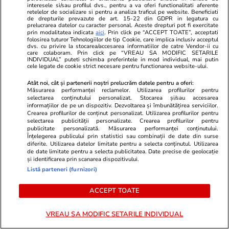
interesele si/sau profilul dvs., pentru a va oferi functionalitati aferente
retelelor de socializare si pentru a analiza traficul pe website. Beneficiati
de drepturile prevazute de art. 15-22 din GDPR in legatura cu
prelucrarea datelor cu caracter personal. Aceste drepturi pot fi exercitate
prin modalitatea indicata
aici
. Prin click pe “ACCEPT TOATE”, acceptati
folosirea tuturor Tehnologiilor de tip Cookie, care implica inclusiv acceptul
dvs. cu privire la stocarea/accesarea informatiilor de catre Vendor-ii cu
care colaboram. Prin click pe “VREAU SA MODIFIC SETARILE
INDIVIDUAL” puteti schimba preferintele in mod individual, mai putin
cele legate de cookie strict necesare pentru functionarea website-ului.
Atât noi, cât și partenerii noștri prelucrăm datele pentru a oferi:
Măsurarea performanței reclamelor. Utilizarea profilurilor pentru
selectarea conținutului personalizat. Stocarea și/sau accesarea
informațiilor de pe un dispozitiv. Dezvoltarea și îmbunătățirea serviciilor.
Crearea profilurilor de conținut personalizat. Utilizarea profilurilor pentru
selectarea publicității personalizate. Crearea profilurilor pentru
publicitate personalizată. Măsurarea performanței conținutului.
Înțelegerea publicului prin statistici sau combinații de date din surse
diferite. Utilizarea datelor limitate pentru a selecta conținutul. Utilizarea
de date limitate pentru a selecta publicitatea. Date precise de geolocație
și identificarea prin scanarea dispozitivului.
Listă parteneri (furnizori)
Emil Gabriel Gavriș alias „Gheboasă” a mai fost
vizat, în 2018, de o anchetă penală pentru loviri
ACCEPT TOATE
și alte violențe comise alături de alte patru
persoane împotriva unui polițist dar, între timp,
VREAU SA MODIFIC SETARILE INDIVIDUAL
acuzațiile s-au prescris.