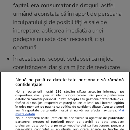
faptei, era consumator de droguri
, astfel
urmând a constata că în raport de persoana
inculpatului și de posibilitățile sale de
îndreptare, aplicarea imediată a unei
pedepse nu este doar necesară, ci și
oportună.
În acest sens, scopul pedepsei ca mijloc
constrângere, dar și ca mijloc de reeducare
este atins, urmând ca inculpatul să
Nouă ne pasă ca datele tale personale să rămână
conștientizeze că respectarea legii penale
confidențiale
este o necesitate și că numai respectând
Noi și partenerii noștri
596
stocăm și/sau accesăm informații pe
dispozitivul dvs., precum identificatorii cookie unici pentru prelucrarea
datelor cu caracter personal. Puteți accepta sau gestiona preferințele dvs.
legea penală acesta poate evita aplicarea și
făcând clic mai jos, respectiv vă puteți opune utilizării unui interes legitim
în orice moment pe pagina cu politica de confidențialitate. Aceste alegeri
executarea în viitor a altor pedepse, inclusiv
vor fi raportate partenerilor noștri și nu vă vor afecta navigarea.
Mai
multe detalii
pedepse cu închisoarea”, se arată în
Noi si partenerii nostri (retelele de socializare si agentiile de publicitate
partenere, precum si furnizorii nostri de servicii de date analitice)
Hotărârea nr. 150/2025.
prelucram date pentru a permite website-ului sa functioneze, pentru a
personaliza continutul si anunturile publicitare afisate in functie de