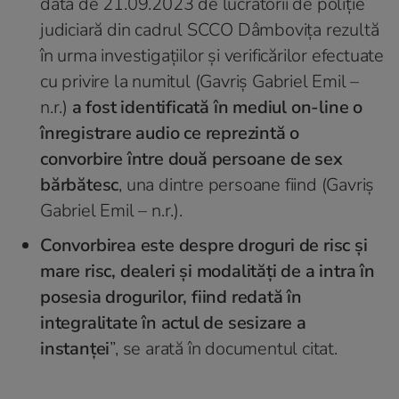
data de 21.09.2023 de lucrătorii de poliție
judiciară din cadrul SCCO Dâmbovița rezultă
în urma investigaţiilor şi verificărilor efectuate
cu privire la numitul (Gavriș Gabriel Emil –
n.r.)
a fost identificată în mediul on-line o
înregistrare audio ce reprezintă o
convorbire între două persoane de sex
bărbătesc
, una dintre persoane fiind (Gavriș
Gabriel Emil – n.r.).
Convorbirea este despre droguri de risc şi
mare risc, dealeri şi modalităţi de a intra în
posesia drogurilor, fiind redată în
integralitate în actul de sesizare a
instanței
”, se arată în documentul citat.