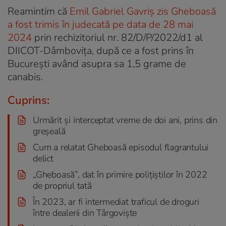
Reamintim că
Emil Gabriel Gavriș zis Gheboasă
a fost trimis în judecată pe data de 28 mai
2024
prin rechizitoriul nr. 82/D/P/2022/d1 al
DIICOT-Dâmbovița, după ce a fost prins în
București având asupra sa 1,5 grame de
canabis.
Cuprins:
Urmărit și interceptat vreme de doi ani, prins din
greșeală
Cum a relatat Gheboasă episodul flagrantului
delict
„Gheboasă”, dat în primire polițiștilor în 2022
de propriul tată
În 2023, ar fi intermediat traficul de droguri
între dealerii din Târgoviște