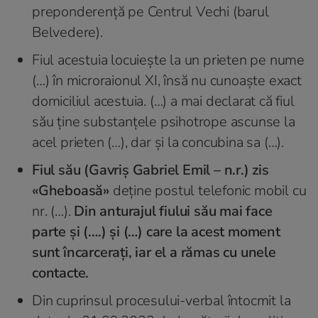
preponderență pe Centrul Vechi (barul
Belvedere).
Fiul acestuia locuiește la un prieten pe nume
(…) în microraionul XI, însă nu cunoaște exact
domiciliul acestuia. (…) a mai declarat că fiul
său ține substanțele psihotrope ascunse la
acel prieten (…), dar și la concubina sa (…).
Fiul său (Gavriș Gabriel Emil – n.r.) zis
«Gheboasă»
deține postul telefonic mobil cu
nr. (…).
Din anturajul fiului său mai face
parte și (….) și (…) care la acest moment
sunt încarcerați, iar el a rămas cu unele
contacte.
Din cuprinsul procesului-verbal întocmit la