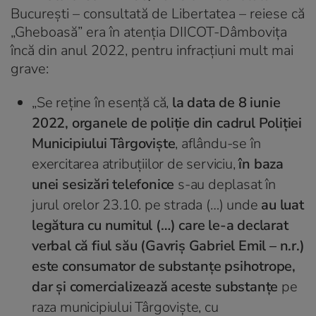
București – consultată de Libertatea – reiese că
„Gheboasă” era în atenția DIICOT-Dâmbovița
încă din anul 2022, pentru infracțiuni mult mai
grave:
„Se reține în esență că,
la data de 8 iunie
2022, organele de poliție din cadrul Poliției
Municipiului Târgoviște
, aflându-se în
exercitarea atribuțiilor de serviciu,
în baza
unei sesizări telefonice
s-au deplasat în
jurul orelor 23.10. pe strada (…) unde
au luat
legătura cu numitul (…) care le-a declarat
verbal că fiul său (Gavriș Gabriel Emil – n.r.)
este consumator de substanțe psihotrope,
dar și comercializează aceste substanțe
pe
raza municipiului Târgoviște, cu