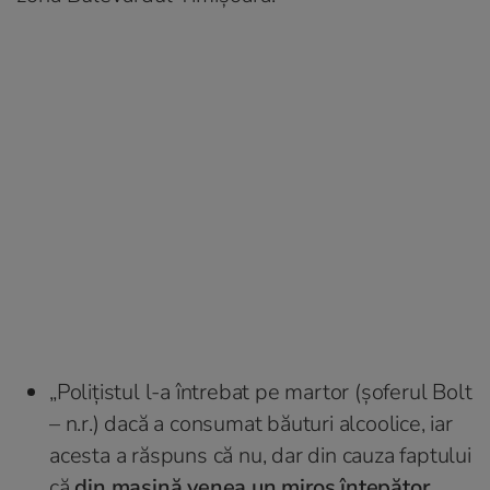
„Polițistul l-a întrebat pe martor (șoferul Bolt
– n.r.) dacă a consumat băuturi alcoolice, iar
acesta a răspuns că nu, dar din cauza faptului
că
din mașină venea un miros înțepător,