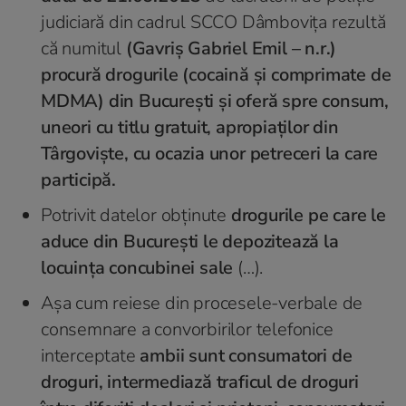
judiciară din cadrul SCCO Dâmbovița rezultă
că numitul
(Gavriș Gabriel Emil – n.r.)
procură drogurile (cocaină şi comprimate de
MDMA) din Bucureşti şi oferă spre consum,
uneori cu titlu gratuit, apropiaţilor din
Târgovişte, cu ocazia unor petreceri la care
participă.
Potrivit datelor obţinute
drogurile pe care le
aduce din Bucureşti le depozitează la
locuinţa concubinei sale
(…).
Aşa cum reiese din procesele-verbale de
consemnare a convorbirilor telefonice
interceptate
ambii sunt consumatori de
droguri, intermediază traficul de droguri