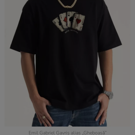
Emil Gabriel Gavriș alias „Gheboasă”