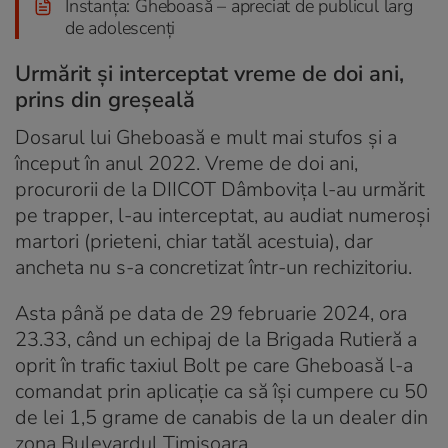
Instanța: Gheboasă – apreciat de publicul larg
de adolescenți
Urmărit și interceptat vreme de doi ani,
prins din greșeală
Dosarul lui Gheboasă e mult mai stufos și a
început în anul 2022. Vreme de doi ani,
procurorii de la DIICOT Dâmbovița l-au urmărit
pe trapper, l-au interceptat, au audiat numeroși
martori (prieteni, chiar tatăl acestuia), dar
ancheta nu s-a concretizat într-un rechizitoriu.
Asta până pe data de 29 februarie 2024, ora
23.33, când un echipaj de la Brigada Rutieră a
oprit în trafic taxiul Bolt pe care Gheboasă l-a
comandat prin aplicație ca să își cumpere cu 50
de lei 1,5 grame de canabis de la un dealer din
zona Bulevardul Timișoara.