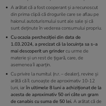
A arătat că a fost cooperant și a recunoscut
din prima clipă că drogurile care se aflau pe
haionul autoturismului sunt ale sale și că
sunt deținute în vederea consumului propriu.
Cu ocazia percheziției din data de
1.03.2024, a precizat că la locuința sa s-a
mai descoperit un grinder
cu urme de
materie și un rest de țigară, care, de
asemenea îi aparțin.
Cu privire la numitul (n.r. – dealer), revine și
arătă că îl cunoaște de aproximativ 10-12
luni, iar
în ultimele 8 luni a achiziționat de la
acesta de aproximativ 50 ori câte un gram
de canabis cu suma de 50 lei.
A arătat că de