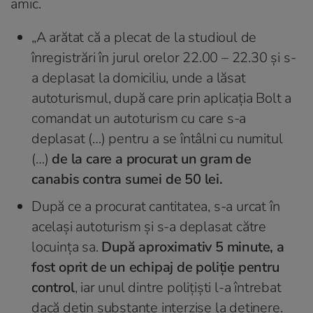
amic.
„A arătat că a plecat de la studioul de
înregistrări în jurul orelor 22.00 – 22.30 și s-
a deplasat la domiciliu, unde a lăsat
autoturismul, după care prin aplicația Bolt a
comandat un autoturism cu care s-a
deplasat (…) pentru a se întâlni cu numitul
(…)
de la care a procurat un gram de
canabis contra sumei de 50 lei.
După ce a procurat cantitatea, s-a urcat în
același autoturism și s-a deplasat către
locuința sa.
După aproximativ 5 minute, a
fost oprit de un echipaj de poliție pentru
control
, iar unul dintre polițiști l-a întrebat
dacă dețin substanțe interzise la deținere.