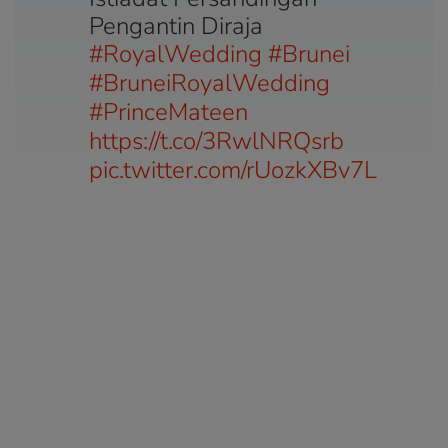
Pengantin Diraja
#RoyalWedding
#Brunei
#BruneiRoyalWedding
#PrinceMateen
https://t.co/3RwlNRQsrb
pic.twitter.com/rUozkXBv7L