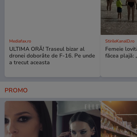
Mediafax.ro
StirileKanalD.ro
ULTIMA ORĂ! Traseul bizar al
Femeie lovit
dronei doborâte de F-16. Pe unde
făcea plajă: „
a trecut aceasta
PROMO