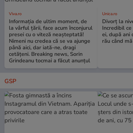
Viva.ro
Unica.ro
Informația de ultim moment, de
Divorț la nive
la vârful țării, face acum înconjurul
Incredibil ce
presei cu o viteză neașteptată!
ei, după ani 
Nimeni nu credea că se va ajunge
rău când mă
până aici, dar iată-ne, dragi
cetățeni. Breaking news, Sorin
Grindeanu tocmai a făcut anunțul
GSP