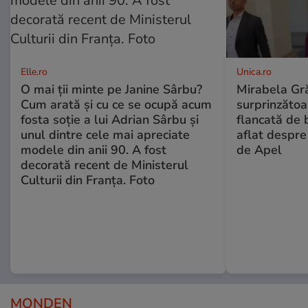
Elle.ro
Unica.ro
O mai ții minte pe Janine Sârbu?
Mirabela Gră
Cum arată și cu ce se ocupă acum
surprinzătoar
fosta soție a lui Adrian Sârbu și
flancată de 
unul dintre cele mai apreciate
aflat despre
modele din anii 90. A fost
de Apel
decorată recent de Ministerul
Culturii din Franța. Foto
MONDEN