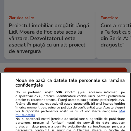
ZiaruldeIasi.ro
Fanatik.ro
Proiectul imobiliar pregătit lângă
Cum a reacți
Lidl Moara de Foc este scos la
a ”a fost cup
vânzare. Dezvoltatorul este
din Serie A: 
asociat în piață cu un alt proiect
dragoste”
de anvergură
ULTIMELE ȘTIRI
Nouă ne pasă ca datele tale personale să rămână
confidențiale
Știri Externe
24 iul.
Noi și partenerii noștri
596
stocăm și/sau accesăm informații pe
dispozitivul dvs., precum identificatorii cookie unici pentru prelucrarea
O femeie a murit după ce a făcut chimioterapie
datelor cu caracter personal. Puteți accepta sau gestiona preferințele dvs.
făcând clic mai jos, respectiv vă puteți opune utilizării unui interes legitim
ani la rând pentru o tumoră care nu exista, în
în orice moment pe pagina cu politica de confidențialitate. Aceste alegeri
vor fi raportate partenerilor noștri și nu vă vor afecta navigarea.
Mai
Italia
multe detalii
Noi si partenerii nostri (retelele de socializare si agentiile de publicitate
partenere, precum si furnizorii nostri de servicii de date analitice)
prelucram date pentru a permite website-ului sa functioneze, pentru a
personaliza continutul si anunturile publicitare afisate in functie de