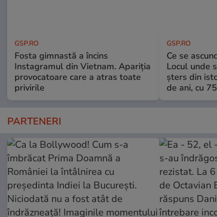
GSP.RO
GSP.RO
Fosta gimnastă a încins
Ce se ascund
Instagramul din Vietnam. Apariția
Locul unde s-
provocatoare care a atras toate
șters din ist
privirile
de ani, cu 7
PARTENERI