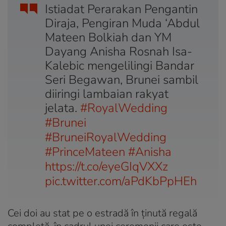
Istiadat Perarakan Pengantin
Diraja, Pengiran Muda ‘Abdul
Mateen Bolkiah dan YM
Dayang Anisha Rosnah Isa-
Kalebic mengelilingi Bandar
Seri Begawan, Brunei sambil
diiringi lambaian rakyat
jelata.
#RoyalWedding
#Brunei
#BruneiRoyalWedding
#PrinceMateen
#Anisha
https://t.co/eyeGIqVXXz
pic.twitter.com/aPdKbPpHEh
Cei doi au stat pe o estradă în ținută regală