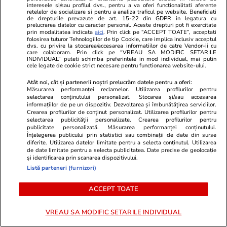
Știri Externe
24 iul.
interesele si/sau profilul dvs., pentru a va oferi functionalitati aferente
retelelor de socializare si pentru a analiza traficul pe website. Beneficiati
Rusia pregătește un nou val de mobilizare
de drepturile prevazute de art. 15-22 din GDPR in legatura cu
prelucrarea datelor cu caracter personal. Aceste drepturi pot fi exercitate
militară. „Putin vrea să extindă acest război.
prin modalitatea indicata
aici
. Prin click pe “ACCEPT TOATE”, acceptati
folosirea tuturor Tehnologiilor de tip Cookie, care implica inclusiv acceptul
Avem informații clare”, avertizează Volodimir
dvs. cu privire la stocarea/accesarea informatiilor de catre Vendor-ii cu
care colaboram. Prin click pe “VREAU SA MODIFIC SETARILE
INDIVIDUAL” puteti schimba preferintele in mod individual, mai putin
Zelenski
cele legate de cookie strict necesare pentru functionarea website-ului.
Atât noi, cât și partenerii noștri prelucrăm datele pentru a oferi:
Măsurarea performanței reclamelor. Utilizarea profilurilor pentru
Știri România
24 iul.
selectarea conținutului personalizat. Stocarea și/sau accesarea
informațiilor de pe un dispozitiv. Dezvoltarea și îmbunătățirea serviciilor.
Valeriu Gheorghiță, directorul general al
Crearea profilurilor de conținut personalizat. Utilizarea profilurilor pentru
spitalului „Agrippa Ionescu”, cere schimbarea
selectarea publicității personalizate. Crearea profilurilor pentru
publicitate personalizată. Măsurarea performanței conținutului.
sistemului medical din România: „Trebuie
Înțelegerea publicului prin statistici sau combinații de date din surse
diferite. Utilizarea datelor limitate pentru a selecta conținutul. Utilizarea
regândit”
de date limitate pentru a selecta publicitatea. Date precise de geolocație
și identificarea prin scanarea dispozitivului.
Listă parteneri (furnizori)
Vacanțe și Cultură
24 iul.
ACCEPT TOATE
Hartă live pentru incendiile din Europa: cum
verifici pe telefon dacă vacanța îți este pusă în
VREAU SA MODIFIC SETARILE INDIVIDUAL
pericol