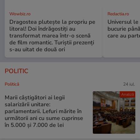
Wowbiz.ro
Redactia.ro
Dragostea plutește la propriu pe
Universul le
litoral! Doi îndrăgostiți au
bucurie până
transformat marea într-o scenă
care au part
de film romantic. Turiștii prezenți
s-au uitat de două ori
POLITIC
Politică
24 iul.
Analiză
Marii câștigători ai legii
salarizării unitare:
parlamentarii. Lefuri mărite în
următorii ani cu sume cuprinse
în 5.000 și 7.000 de lei