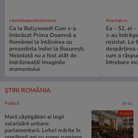
Libertateapentrufemei.ro
Avantaje.ro
Ca la Bollywood! Cum s-a
Ea - 52, el 
îmbrăcat Prima Doamnă a
s-au îndrăgos
României la întâlnirea cu
rezistat. La 
președinta Indiei la București.
despărțirea 
Niciodată nu a fost atât de
cum a răspu
îndrăzneață! Imaginile
întrebare i
momentului
ȘTIRI ROMÂNIA
Politică
24 iul.
Analiză
Marii câștigători ai legii
salarizării unitare:
parlamentarii. Lefuri mărite în
următorii ani cu sume cuprinse