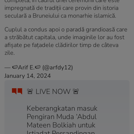
completă, în cadrul unei ceremonii care este
impregnată de tradiţii care provin din istoria
seculară a Bruneiului ca monarhie islamică.
Cuplul a condus apoi o paradă grandioasă care
a străbătut capitala, unde imaginile lor au fost
afişate pe faţadele clădirilor timp de câteva
zile.
— 🍉Arif E.🍉 (@arfdy12)
January 14, 2024
🚨 LIVE NOW 🚨
Keberangkatan masuk
Pengiran Muda ‘Abdul
Mateen Bolkiah untuk
Istiadat Persandingan