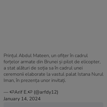
Prințul Abdul Mateen, un ofiţer în cadrul
forţelor armate din Brunei şi pilot de elicopter,
a stat alături de soţia sa în cadrul unei
ceremonii elaborate la vastul palat Istana Nurul
Iman, în prezenţa unor invitaţi.
— 🍉Arif E.🍉 (@arfdy12)
January 14, 2024