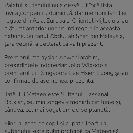
Palatul sultanului nu a dezvăluit încă lista
invitaţilor pentru duminică, dar membrii familiei
regale din Asia, Europa şi Orientul Mijlociu s-au
alăturat anterior unor nunţi regale în această
naţiune. Sultanul Abdullah Shah din Malaysia,
ţara vecină, a declarat că va fi prezent.
Premierul malaysian Anwar Ibrahim,
preşedintele indonezian Joko Widodo şi
premierul din Singapore Lee Hsien Loong şi-au
confirmat, de asemenea, prezenţa.
Tatăl lui Mateen este Sultanul Hassanal
Bolkiah, cel mai longeviv monarh din lume şi,
cândva, cel mai bogat om de pe planetă.
Fiind al zecelea copil şi al patrulea fiu al
sultanului, este puţin probabil ca Mateen să