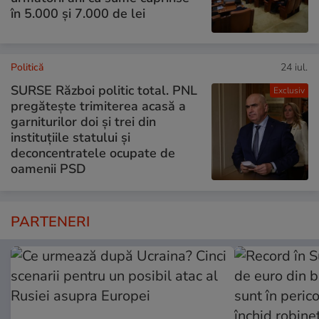
în 5.000 și 7.000 de lei
Politică
24 iul.
SURSE Război politic total. PNL
Exclusiv
pregătește trimiterea acasă a
garniturilor doi și trei din
instituțiile statului și
deconcentratele ocupate de
oamenii PSD
PARTENERI