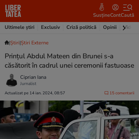
Susține
Cont
Caută
Ultimele știri
Exclusiv
Criză politică
Opinii
Video
|
Ştiri
|
Știri Externe
Prințul Abdul Mateen din Brunei s-a
căsătorit în cadrul unei ceremonii fastuoase
Ciprian Iana
Jurnalist
Actualizat pe 14 ian. 2024, 08:57
15 comentarii