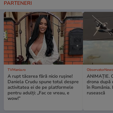
PARTENERI
TVMania.ro
ObservatorNews
A rupt tăcerea fără nicio rușine!
ANIMAŢIE. C
Daniela Crudu spune totul despre
drona după 
activitatea ei de pe platformele
în România. In
pentru adulți: „Fac ce vreau, e
rusească
wow!”