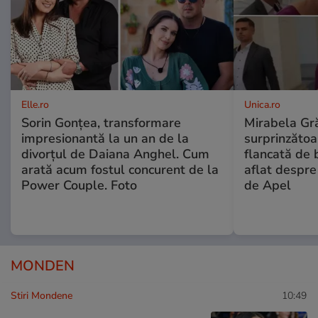
Elle.ro
Unica.ro
Sorin Gonțea, transformare
Mirabela Gră
impresionantă la un an de la
surprinzătoar
divorțul de Daiana Anghel. Cum
flancată de 
arată acum fostul concurent de la
aflat despre
Power Couple. Foto
de Apel
MONDEN
Stiri Mondene
10:49