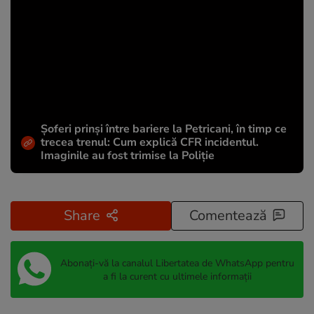
Șoferi prinși între bariere la Petricani, în timp ce
trecea trenul: Cum explică CFR incidentul.
Imaginile au fost trimise la Poliție
Share
Comentează
Abonați-vă la canalul Libertatea de WhatsApp pentru
a fi la curent cu ultimele informații