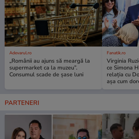
Adevarul.ro
Fanatik.ro
„Românii au ajuns să meargă la
Virginia Ruzi
supermarket ca la muzeu”.
ce Simona Ha
Consumul scade de șase luni
relația cu Do
așa cum dor
PARTENERI