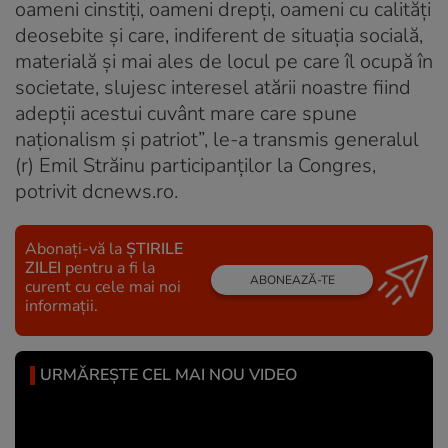
oameni cinstiți, oameni drepți, oameni cu calități
deosebite și care, indiferent de situația socială,
materială și mai ales de locul pe care îl ocupă în
societate, slujesc interesel atării noastre fiind
adepții acestui cuvânt mare care spune
naționalism și patriot”, le-a transmis generalul
(r) Emil Străinu participanților la Congres,
potrivit dcnews.ro.
Abonați-vă la
ȘTIRILE
ZILEI
pentru a fi la
ABONEAZĂ-TE
curent cu cele mai noi
informații.
URMĂREȘTE CEL MAI NOU VIDEO