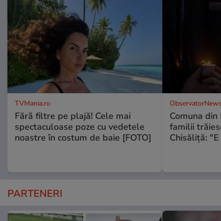
TVMania.ro
ObservatorNews
Fără filtre pe plajă! Cele mai
Comuna din 
spectaculoase poze cu vedetele
familii trăies
noastre în costum de baie [FOTO]
Chisăliţă: "
PARTENERI