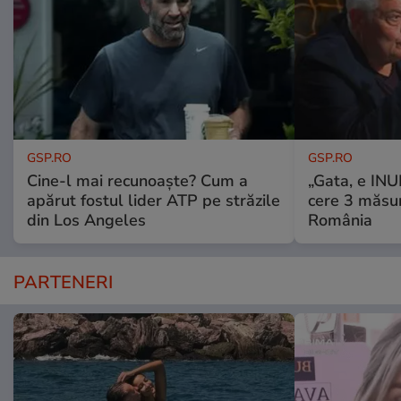
GSP.RO
GSP.RO
Cine-l mai recunoaște? Cum a
„Gata, e IN
apărut fostul lider ATP pe străzile
cere 3 măsu
din Los Angeles
România
PARTENERI