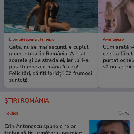
Libertateapentrufemei.ro
Avantaje.ro
Gata, nu se mai ascund, e cuplul
Cum arată v
momentului în România! A ieșit
ce și-a făcut
soarele și pe strada ei, iar lui i-a
purtat ochel
pus Dumnezeu mâna în cap!
să nu sperii c
Felicitări, să fiți fericiți! Că frumoși
sunteți!
ȘTIRI ROMÂNIA
Politică
07:46
Crin Antonescu spune cine ar
trebui să fie următorul premier: