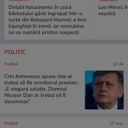
Detalii halucinante în cazul
Leo Messi, î
bărbatului găsit îngropat într-o
veșnică
curte din Botoșani! Marinel a fost
înjunghiat în inimă, iar concubina
lui se numără printre suspecți
POLITIC
Politică
07:46
Crin Antonescu spune cine ar
trebui să fie următorul premier:
„E singura soluție. Domnul
Nicușor Dan ar trebui să îl
desemnze”
Politică
07 aug.