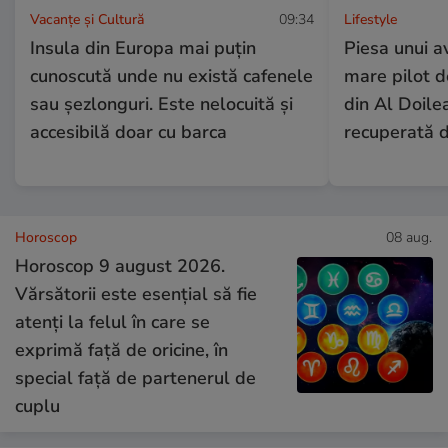
Vacanțe și Cultură
09:34
Lifestyle
Insula din Europa mai puțin
Piesa unui a
cunoscută unde nu există cafenele
mare pilot 
sau șezlonguri. Este nelocuită și
din Al Doile
accesibilă doar cu barca
recuperată 
Horoscop
08 aug.
Horoscop 9 august 2026.
Vărsătorii este esențial să fie
atenți la felul în care se
exprimă față de oricine, în
special față de partenerul de
cuplu