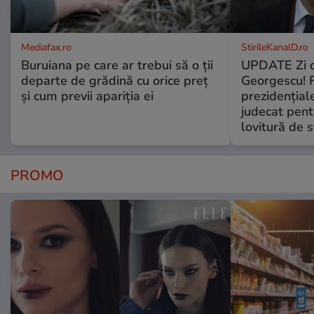
Mediafax.ro
StirileKanalD.ro
Buruiana pe care ar trebui să o ții
UPDATE Zi d
departe de grădină cu orice preț
Georgescu! F
și cum previi apariția ei
prezidențiale
judecat pent
lovitură de s
PROMO