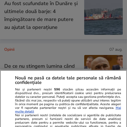
Au fost scufundate în Dunăre și
ultimele două barje: 4
împingătoare de mare putere
au ajutat la operațiune
Opinii
07 aug.
De ce nu stingem lumina când
ne zice Bolojan. Criza Dunării e
Nouă ne pasă ca datele tale personale să rămână
doar un avertisment
confidențiale
Noi și partenerii noștri
596
stocăm și/sau accesăm informații pe
dispozitivul dvs., precum identificatorii cookie unici pentru prelucrarea
datelor cu caracter personal. Puteți accepta sau gestiona preferințele dvs.
făcând clic mai jos, respectiv vă puteți opune utilizării unui interes legitim
în orice moment pe pagina cu politica de confidențialitate. Aceste alegeri
Opinii
07 aug.
vor fi raportate partenerilor noștri și nu vă vor afecta navigarea.
Mai
multe detalii
Noi si partenerii nostri (retelele de socializare si agentiile de publicitate
partenere, precum si furnizorii nostri de servicii de date analitice)
prelucram date pentru a permite website-ului sa functioneze, pentru a
personaliza continutul si anunturile publicitare afisate in functie de