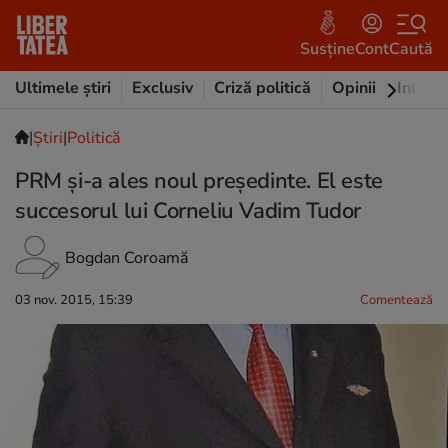
Susține
Cont
Caută
Ultimele știri
Exclusiv
Criză politică
Opinii
Intervi
|
Ştiri
|
Politică
PRM și-a ales noul președinte. El este
succesorul lui Corneliu Vadim Tudor
Bogdan Coroamă
03 nov. 2015, 15:39
Comentează