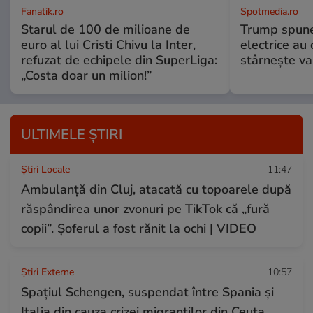
Fanatik.ro
Spotmedia.ro
Starul de 100 de milioane de
Trump spune 
euro al lui Cristi Chivu la Inter,
electrice au 
refuzat de echipele din SuperLiga:
stârnește val
„Costa doar un milion!”
ULTIMELE ȘTIRI
Știri Locale
11:47
Ambulanță din Cluj, atacată cu topoarele după
răspândirea unor zvonuri pe TikTok că „fură
copii”. Șoferul a fost rănit la ochi | VIDEO
Știri Externe
10:57
Spațiul Schengen, suspendat între Spania și
Italia din cauza crizei migranților din Ceuta.