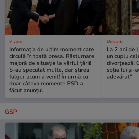
Viva.ro
Unica.ro
Informația de ultim moment care
La 2 ani de 
circulă în toată presa. Răsturnare
un cuplu ce
majoră de situație la vârful țării!
divorțează! C
S-au speculat multe, dar știrea
soția lui și-
fulger acum a venit! În urmă cu
adevărat”
doar câteva momente PSD a
făcut anunțul
GSP