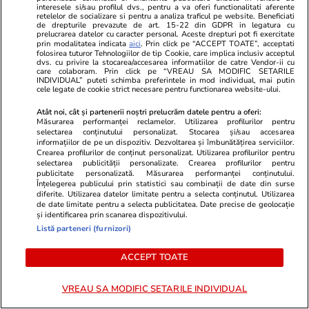
Cum supraviețuiești unui șef
interesele si/sau profilul dvs., pentru a va oferi functionalitati aferente
retelelor de socializare si pentru a analiza traficul pe website. Beneficiati
prost
de drepturile prevazute de art. 15-22 din GDPR in legatura cu
prelucrarea datelor cu caracter personal. Aceste drepturi pot fi exercitate
prin modalitatea indicata
aici
. Prin click pe “ACCEPT TOATE”, acceptati
folosirea tuturor Tehnologiilor de tip Cookie, care implica inclusiv acceptul
dvs. cu privire la stocarea/accesarea informatiilor de catre Vendor-ii cu
care colaboram. Prin click pe “VREAU SA MODIFIC SETARILE
INDIVIDUAL” puteti schimba preferintele in mod individual, mai putin
cele legate de cookie strict necesare pentru functionarea website-ului.
Opinii
07 aug.
Atât noi, cât și partenerii noștri prelucrăm datele pentru a oferi:
Puține zone economice de
Măsurarea performanței reclamelor. Utilizarea profilurilor pentru
selectarea conținutului personalizat. Stocarea și/sau accesarea
succes, privilegiile de la vârful
informațiilor de pe un dispozitiv. Dezvoltarea și îmbunătățirea serviciilor.
Crearea profilurilor de conținut personalizat. Utilizarea profilurilor pentru
birocrației și penurie în rest sau
selectarea publicității personalizate. Crearea profilurilor pentru
ordinea socială din România de
publicitate personalizată. Măsurarea performanței conținutului.
Înțelegerea publicului prin statistici sau combinații de date din surse
azi
diferite. Utilizarea datelor limitate pentru a selecta conținutul. Utilizarea
de date limitate pentru a selecta publicitatea. Date precise de geolocație
și identificarea prin scanarea dispozitivului.
Listă parteneri (furnizori)
Opinii
07 aug.
ACCEPT TOATE
Ce fel de revoluție urmează în
VREAU SA MODIFIC SETARILE INDIVIDUAL