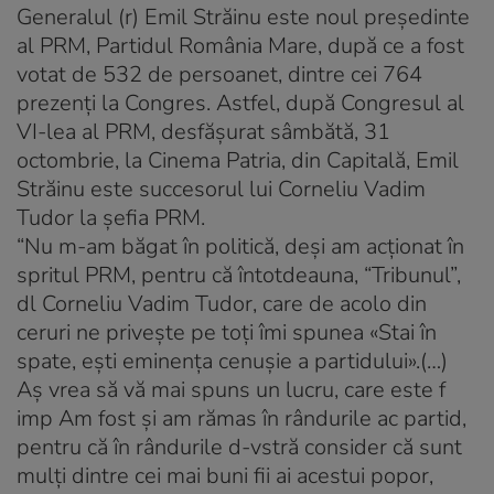
Generalul (r) Emil Străinu este noul președinte
al PRM, Partidul România Mare, după ce a fost
votat de 532 de persoanet, dintre cei 764
prezenți la Congres. Astfel, după Congresul al
VI-lea al PRM, desfășurat sâmbătă, 31
octombrie, la Cinema Patria, din Capitală, Emil
Străinu este succesorul lui Corneliu Vadim
Tudor la şefia PRM.
“Nu m-am băgat în politică, deși am acționat în
spritul PRM, pentru că întotdeauna, “Tribunul”,
dl Corneliu Vadim Tudor, care de acolo din
ceruri ne privește pe toți îmi spunea «Stai în
spate, ești eminența cenușie a partidului».(…)
Aș vrea să vă mai spuns un lucru, care este f
imp Am fost și am rămas în rândurile ac partid,
pentru că în rândurile d-vstră consider că sunt
mulți dintre cei mai buni fii ai acestui popor,