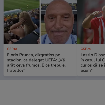
GSP.ro
GSP.ro
Florin Prunea, dizgrațios pe
Laszlo Diosz
stadion, ca delegat UEFA: „Vă
în cazul lui 
arăt ceva frumos. E ce trebuie,
curios că se
fratello?”
acum”