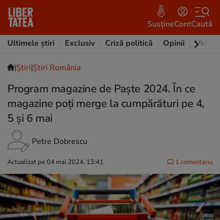
Susține
Cont
Caută
Ultimele știri
Exclusiv
Criză politică
Opinii
Video
|
Ştiri
|
Știri România
Program magazine de Paşte 2024. În ce
magazine poţi merge la cumpărături pe 4,
5 și 6 mai
Petre Dobrescu
Actualizat pe 04 mai 2024, 13:41
1 comentariu