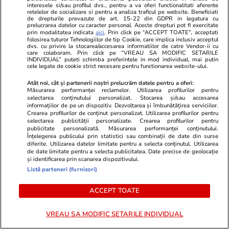
interesele si/sau profilul dvs., pentru a va oferi functionalitati aferente
retelelor de socializare si pentru a analiza traficul pe website. Beneficiati
Ce scrie presa din Spania
de drepturile prevazute de art. 15-22 din GDPR in legatura cu
prelucrarea datelor cu caracter personal. Aceste drepturi pot fi exercitate
despre Tristan și Andrew Tate,
prin modalitatea indicata
aici
. Prin click pe “ACCEPT TOATE”, acceptati
folosirea tuturor Tehnologiilor de tip Cookie, care implica inclusiv acceptul
după ce frații au fost arestați în
dvs. cu privire la stocarea/accesarea informatiilor de catre Vendor-ii cu
SUA
care colaboram. Prin click pe “VREAU SA MODIFIC SETARILE
INDIVIDUAL” puteti schimba preferintele in mod individual, mai putin
cele legate de cookie strict necesare pentru functionarea website-ului.
Atât noi, cât și partenerii noștri prelucrăm datele pentru a oferi:
Măsurarea performanței reclamelor. Utilizarea profilurilor pentru
selectarea conținutului personalizat. Stocarea și/sau accesarea
PARTENERI
informațiilor de pe un dispozitiv. Dezvoltarea și îmbunătățirea serviciilor.
Crearea profilurilor de conținut personalizat. Utilizarea profilurilor pentru
selectarea publicității personalizate. Crearea profilurilor pentru
publicitate personalizată. Măsurarea performanței conținutului.
Înțelegerea publicului prin statistici sau combinații de date din surse
diferite. Utilizarea datelor limitate pentru a selecta conținutul. Utilizarea
de date limitate pentru a selecta publicitatea. Date precise de geolocație
și identificarea prin scanarea dispozitivului.
Listă parteneri (furnizori)
ACCEPT TOATE
VREAU SA MODIFIC SETARILE INDIVIDUAL