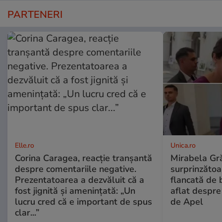
PARTENERI
Elle.ro
Unica.ro
Corina Caragea, reacție tranșantă
Mirabela Gră
despre comentariile negative.
surprinzătoar
Prezentatoarea a dezvăluit că a
flancată de 
fost jignită și amenințată: „Un
aflat despre
lucru cred că e important de spus
de Apel
clar...”