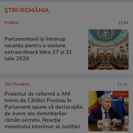
ȘTIRI ROMÂNIA
Politică
13:44
Parlamentarii își întrerup
vacanța pentru o sesiune
extraordinară între 27 și 31
iulie 2026
Știri România
21 iul.
Proiectul de reformă a ANI
Exclusiv
trimis de Cătălin Predoiu în
Parlament spune că declarațiile
de avere ale demnitarilor
rămân secrete. Reacția
ministrului interimar al Justiției