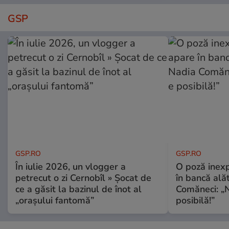
GSP
GSP.RO
GSP.RO
În iulie 2026, un vlogger a
O poză inexp
petrecut o zi Cernobîl » Șocat de
în bancă ală
ce a găsit la bazinul de înot al
Comăneci: „N
„orașului fantomă”
posibilă!”