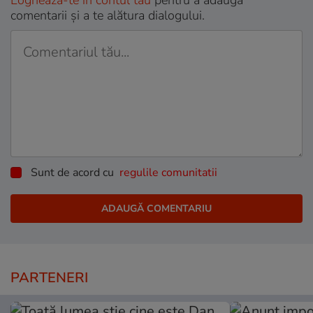
Loghează-te în contul tău
pentru a adăuga
comentarii și a te alătura dialogului.
Sunt de acord cu
regulile comunitatii
PARTENERI