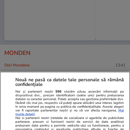
MONDEN
Stiri Mondene
13:41
Nouă ne pasă ca datele tale personale să rămână
Mirela Retegan, despre
confidențiale
experiența Asia Express: „Am
Noi și partenerii noștri
596
stocăm și/sau accesăm informații pe
lăsat în urmă 5 kilograme și
dispozitivul dvs., precum identificatorii cookie unici pentru prelucrarea
multe frici care mă apăsau”
datelor cu caracter personal. Puteți accepta sau gestiona preferințele dvs.
făcând clic mai jos, respectiv vă puteți opune utilizării unui interes legitim
în orice moment pe pagina cu politica de confidențialitate. Aceste alegeri
vor fi raportate partenerilor noștri și nu vă vor afecta navigarea.
Mai
multe detalii
Noi si partenerii nostri (retelele de socializare si agentiile de publicitate
partenere, precum si furnizorii nostri de servicii de date analitice)
Stiri Mondene
13:20
prelucram date pentru a permite website-ului sa functioneze, pentru a
personaliza continutul si anunturile publicitare afisate in functie de