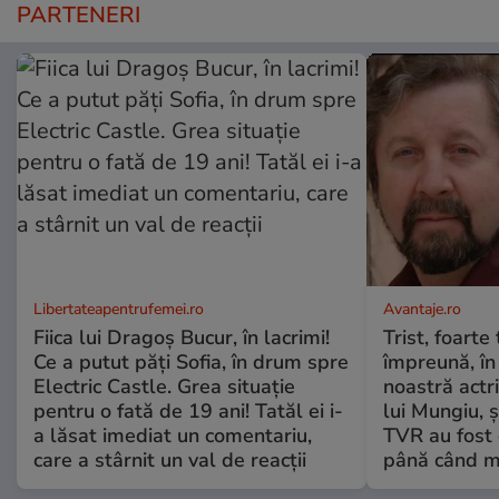
PARTENERI
Libertateapentrufemei.ro
Avantaje.ro
Fiica lui Dragoș Bucur, în lacrimi!
Trist, foarte
Ce a putut păți Sofia, în drum spre
împreună, în
Electric Castle. Grea situație
noastră actri
pentru o fată de 19 ani! Tatăl ei i-
lui Mungiu, ș
a lăsat imediat un comentariu,
TVR au fost 
care a stârnit un val de reacții
până când mo