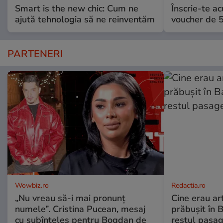
Smart is the new chic: Cum ne
Înscrie-te ac
ajută tehnologia să ne reinventăm
voucher de 5
PARTENERI
Wowbiz.ro
Redactia.ro
„Nu vreau să-i mai pronunț
Cine erau arti
numele”. Cristina Pucean, mesaj
prăbușit în 
cu subînțeles pentru Bogdan de
restul pasag