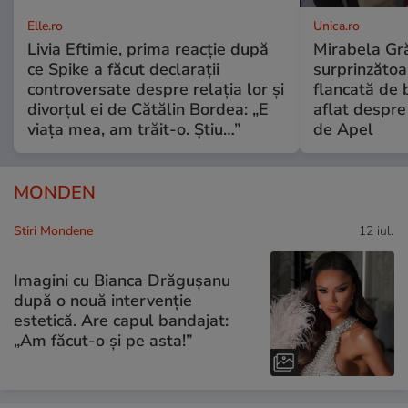
Elle.ro
Unica.ro
Livia Eftimie, prima reacție după
Mirabela Gră
ce Spike a făcut declarații
surprinzătoar
controversate despre relația lor și
flancată de 
divorțul ei de Cătălin Bordea: „E
aflat despre
viața mea, am trăit-o. Știu…”
de Apel
MONDEN
Stiri Mondene
12 iul.
Imagini cu Bianca Drăgușanu
după o nouă intervenție
estetică. Are capul bandajat:
„Am făcut-o și pe asta!”