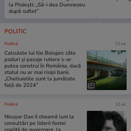
la Ploiești: „Să-i dea Dumnezeu
după suflet”
POLITIC
Politică
12 iul.
Calculele lui Ilie Bolojan: câte
poduri și pasaje rutiere s-ar
putea construi în România, dacă
statul nu ar mai risipi banii.
„Cheltuielile sunt la jumătate
faţă de 2024”
Politică
12 iul.
Nicușor Dan îi cheamă luni la
consultări pe liderii fostei
coaliții de guvernare, la