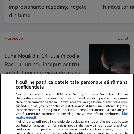
impresionante reședințe regale
fundațiilor 
din lume
Horoscop
12 iul.
Luna Nouă din 14 iulie în zodia
Racului, un nou început pentru
suflet, familie și viața de acasă
Nouă ne pasă ca datele tale personale să rămână
confidențiale
Noi și partenerii noștri
596
stocăm și/sau accesăm informații pe
dispozitivul dvs., precum identificatorii cookie unici pentru prelucrarea
Lifestyle
08 iul.
datelor cu caracter personal. Puteți accepta sau gestiona preferințele dvs.
făcând clic mai jos, respectiv vă puteți opune utilizării unui interes legitim
în orice moment pe pagina cu politica de confidențialitate. Aceste alegeri
vor fi raportate partenerilor noștri și nu vă vor afecta navigarea.
Mai
multe detalii
Ce este oțetul de orez și în ce
Noi si partenerii nostri (retelele de socializare si agentiile de publicitate
partenere, precum si furnizorii nostri de servicii de date analitice)
preparate se folosește
prelucram date pentru a permite website-ului sa functioneze, pentru a
personaliza continutul si anunturile publicitare afisate in functie de