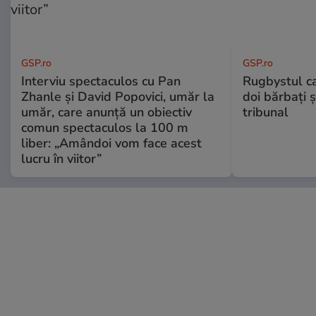
GSP.ro
GSP.ro
Interviu spectaculos cu Pan
Rugbystul ca
Zhanle și David Popovici, umăr la
doi bărbați ș
umăr, care anunță un obiectiv
tribunal
comun spectaculos la 100 m
liber: „Amândoi vom face acest
lucru în viitor”