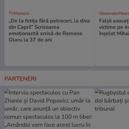
TVMania.ro
ObservatorNews
„De la fetița fără petreceri, la diva
Falşii avocaţ
din Capri!” Scrisoarea
victime pe i
emoționantă scrisă de Ramona
înşelat Mihai
Olaru la 37 de ani
PARTENERI