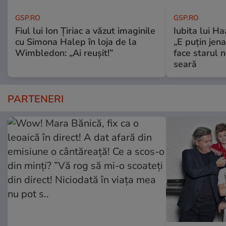
GSP.RO
GSP.RO
Fiul lui Ion Țiriac a văzut imaginile
Iubita lui Ha
cu Simona Halep în loja de la
„E puțin jen
Wimbledon: „Ai reușit!”
face starul n
seară
PARTENERI