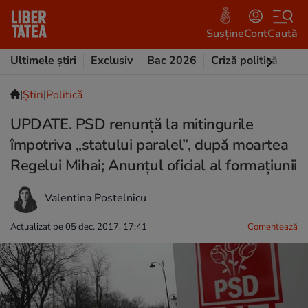
Susține
Cont
Caută
Ultimele știri
Exclusiv
Bac 2026
Criză politică
Opi
|
Ştiri
|
Politică
UPDATE. PSD renunță la mitingurile
împotriva „statului paralel”, după moartea
Regelui Mihai; Anunțul oficial al formațiunii
Valentina Postelnicu
Actualizat pe 05 dec. 2017, 17:41
Comentează