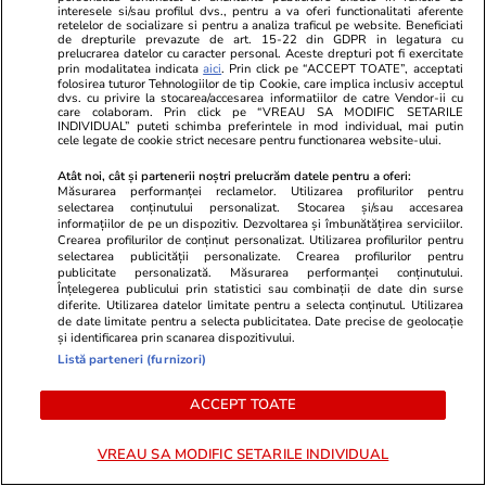
interesele si/sau profilul dvs., pentru a va oferi functionalitati aferente
retelelor de socializare si pentru a analiza traficul pe website. Beneficiati
de drepturile prevazute de art. 15-22 din GDPR in legatura cu
prelucrarea datelor cu caracter personal. Aceste drepturi pot fi exercitate
prin modalitatea indicata
aici
. Prin click pe “ACCEPT TOATE”, acceptati
folosirea tuturor Tehnologiilor de tip Cookie, care implica inclusiv acceptul
dvs. cu privire la stocarea/accesarea informatiilor de catre Vendor-ii cu
Vacanțe și Cultură
07 iul.
care colaboram. Prin click pe “VREAU SA MODIFIC SETARILE
INDIVIDUAL” puteti schimba preferintele in mod individual, mai putin
cele legate de cookie strict necesare pentru functionarea website-ului.
Atât noi, cât și partenerii noștri prelucrăm datele pentru a oferi:
De ce să fotografiezi bagajul
Măsurarea performanței reclamelor. Utilizarea profilurilor pentru
înainte de a pleca în vacanță
selectarea conținutului personalizat. Stocarea și/sau accesarea
informațiilor de pe un dispozitiv. Dezvoltarea și îmbunătățirea serviciilor.
Crearea profilurilor de conținut personalizat. Utilizarea profilurilor pentru
selectarea publicității personalizate. Crearea profilurilor pentru
publicitate personalizată. Măsurarea performanței conținutului.
Înțelegerea publicului prin statistici sau combinații de date din surse
diferite. Utilizarea datelor limitate pentru a selecta conținutul. Utilizarea
de date limitate pentru a selecta publicitatea. Date precise de geolocație
Vacanțe și Cultură
13 iun.
și identificarea prin scanarea dispozitivului.
Listă parteneri (furnizori)
Ce să iei cu tine în vacanță: lista
ACCEPT TOATE
completă de lucruri esențiale
VREAU SA MODIFIC SETARILE INDIVIDUAL