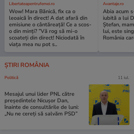
Libertateapentrufemei.ro
Avantaje.ro
Wow! Mara Bănică, fix ca o
Abia acum s-
leoaică în direct! A dat afară din
iubită a lui 
emisiune o cântăreață! Ce a scos-
Ștefan, mama 
o din minți? ”Vă rog să mi-o
lui, este si
scoateți din direct! Niciodată în
România care
viața mea nu pot s..
ȘTIRI ROMÂNIA
Politică
11 iul.
Mesajul unui lider PNL către
președintele Nicușor Dan,
înainte de consultările de luni:
„Nu ne cereți să salvăm PSD”