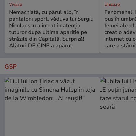
Viva.ro
Unica.ro
Nemachiată, cu părul alb, în
Fenomenal! 
pantaloni sport, văduva lui Sergiu
pus în umbră
Nicolaescu a intrat în atenția
femei ale pl
tuturor după ultima apariție pe
creat o adev
străzile din Capitală. Surpriză!
internet cu o
Alături DE CINE a apărut
care a stârni
GSP