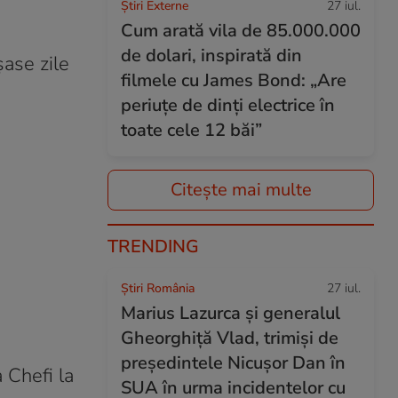
Știri Externe
27 iul.
Cum arată vila de 85.000.000
de dolari, inspirată din
șase zile
filmele cu James Bond: „Are
periuțe de dinți electrice în
toate cele 12 băi”
Citește mai multe
TRENDING
Știri România
27 iul.
Marius Lazurca și generalul
Gheorghiță Vlad, trimiși de
președintele Nicușor Dan în
a Chefi la
SUA în urma incidentelor cu