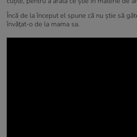
cuțite, pentru a arăta ce știe în materie de ar
Încă de la început el spune că nu știe să găt
învățat-o de la mama sa.