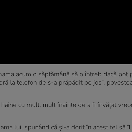
 mama acum o săptămână să o întreb dacă pot p
 oră la telefon de s-a prăpădit pe jos”, poveste
c haine cu mult, mult înainte de a fi învățat vr
ama lui, spunând că și-a dorit în acest fel să îl