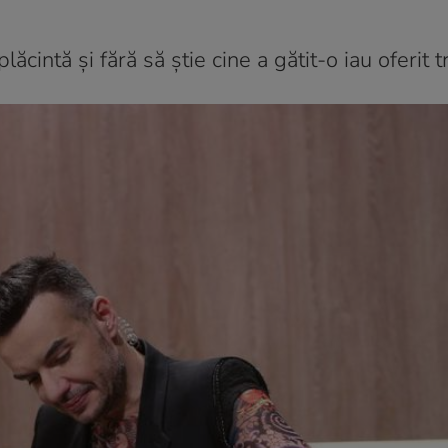
plăcintă și fără să știe cine a gătit-o iau oferit tr