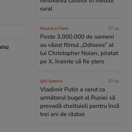
renovarea caselor în mediul
rural
Muzică și Filme
27 iul.
Peste 3.000.000 de oameni
au văzut filmul „Odiseea” al
anu
lui Christopher Nolan, piratat
pe X, înainte să fie șters
Știri Externe
27 iul.
Vladimir Putin a cerut ca
următorul buget al Rusiei să
prevadă cheltuieli pentru încă
trei ani de război