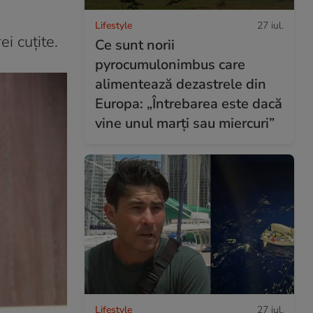
Lifestyle
27 iul.
ei cuțite.
Ce sunt norii
pyrocumulonimbus care
alimentează dezastrele din
Europa: „Întrebarea este dacă
vine unul marți sau miercuri”
Lifestyle
27 iul.