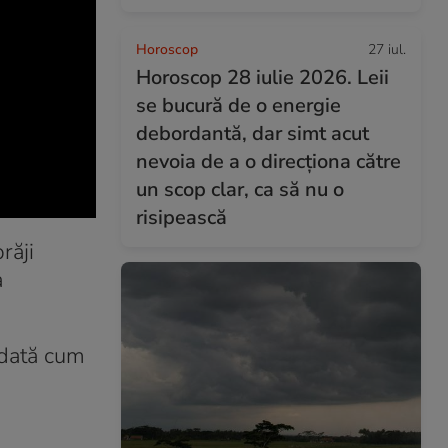
Horoscop
27 iul.
Horoscop 28 iulie 2026. Leii
se bucură de o energie
debordantă, dar simt acut
nevoia de a o direcționa către
un scop clar, ca să nu o
risipească
răji
a
eodată cum