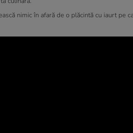
tă culinară.
ească nimic în afară de o plăcintă cu iaurt pe c