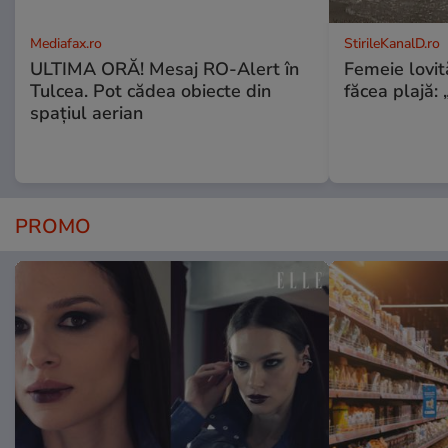
Mediafax.ro
StirileKanalD.ro
ULTIMA ORĂ! Mesaj RO-Alert în
Femeie lovit
Tulcea. Pot cădea obiecte din
făcea plajă: „
spațiul aerian
PROMO