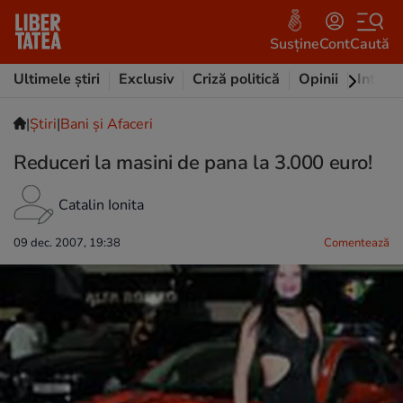
Susține
Cont
Caută
Ultimele știri
Exclusiv
Criză politică
Opinii
Intervi
|
Ştiri
|
Bani și Afaceri
Reduceri la masini de pana la 3.000 euro!
Catalin Ionita
09 dec. 2007, 19:38
Comentează