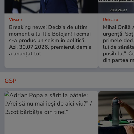
Viva.ro
Unica.ro
Breaking news! Decizia de ultim
Mihai Onilă 
moment a lui Ilie Bolojan! Tocmai
urgență. Soți
s-a produs un seism în politică.
primele decl
Azi, 30.07.2026, premierul demis
lui de sănăta
a anunțat tot
posibilul”. C
din partea m
GSP