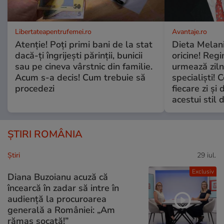
Libertateapentrufemei.ro
Avantaje.ro
Atenție! Poți primi bani de la stat
Dieta Melan
dacă-ți îngrijești părinții, bunicii
oricine! Regi
sau pe cineva vârstnic din familie.
urmează zilni
Acum s-a decis! Cum trebuie să
specialiști! 
procedezi
fiecare zi și 
acestui stil 
ȘTIRI ROMÂNIA
Ştiri
29 iul.
Exclusiv
Diana Buzoianu acuză că
încearcă în zadar să intre în
audiență la procuroarea
generală a României: „Am
rămas șocată!”