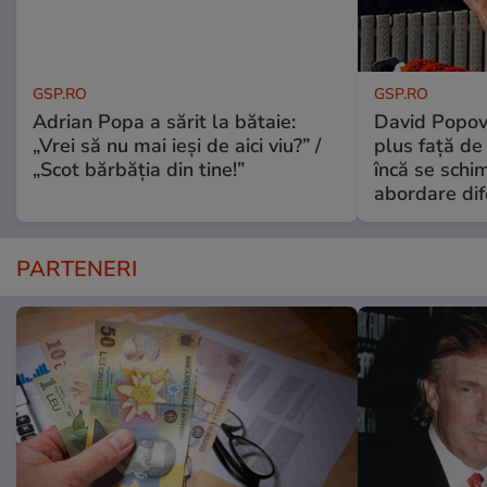
GSP.RO
GSP.RO
Adrian Popa a sărit la bătaie:
David Popovi
„Vrei să nu mai ieși de aici viu?” /
plus față de
„Scot bărbăția din tine!”
încă se schi
abordare dif
PARTENERI