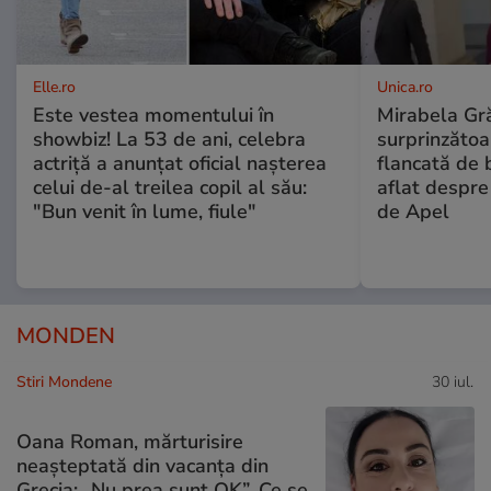
Elle.ro
Unica.ro
Este vestea momentului în
Mirabela Gră
showbiz! La 53 de ani, celebra
surprinzătoar
actriță a anunțat oficial nașterea
flancată de 
celui de-al treilea copil al său:
aflat despre
"Bun venit în lume, fiule"
de Apel
MONDEN
Stiri Mondene
30 iul.
Oana Roman, mărturisire
neașteptată din vacanța din
Grecia: „Nu prea sunt OK”. Ce se