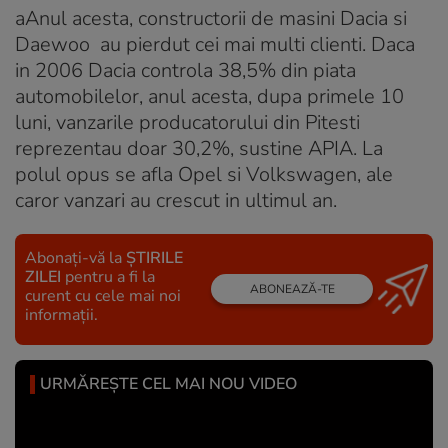
aAnul acesta, constructorii de masini Dacia si
Daewoo au pierdut cei mai multi clienti. Daca
in 2006 Dacia controla 38,5% din piata
automobilelor, anul acesta, dupa primele 10
luni, vanzarile producatorului din Pitesti
reprezentau doar 30,2%, sustine APIA. La
polul opus se afla Opel si Volkswagen, ale
caror vanzari au crescut in ultimul an.
Abonați-vă la
ȘTIRILE
ZILEI
pentru a fi la
ABONEAZĂ-TE
curent cu cele mai noi
informații.
URMĂREȘTE CEL MAI NOU VIDEO