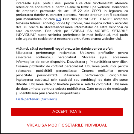
interesele si/sau profilul dvs., pentru a va oferi functionalitati aferente
funcționărească” a celor care iau
retelelor de socializare si pentru a analiza traficul pe website. Beneficiati
de drepturile prevazute de art. 15-22 din GDPR in legatura cu
decizii
prelucrarea datelor cu caracter personal. Aceste drepturi pot fi exercitate
prin modalitatea indicata
aici
. Prin click pe “ACCEPT TOATE”, acceptati
folosirea tuturor Tehnologiilor de tip Cookie, care implica inclusiv acceptul
dvs. cu privire la stocarea/accesarea informatiilor de catre Vendor-ii cu
care colaboram. Prin click pe “VREAU SA MODIFIC SETARILE
INDIVIDUAL” puteti schimba preferintele in mod individual, mai putin
cele legate de cookie strict necesare pentru functionarea website-ului.
Opinii
29 iul.
Atât noi, cât și partenerii noștri prelucrăm datele pentru a oferi:
Măsurarea performanței reclamelor. Utilizarea profilurilor pentru
selectarea conținutului personalizat. Stocarea și/sau accesarea
Guru C. Georgescu, patima
informațiilor de pe un dispozitiv. Dezvoltarea și îmbunătățirea serviciilor.
Crearea profilurilor de conținut personalizat. Utilizarea profilurilor pentru
lăudăroșeniei, plăcerea de a
selectarea publicității personalizate. Crearea profilurilor pentru
publicitate personalizată. Măsurarea performanței conținutului.
pălăvrăgi și înnebunirea națiunii
Înțelegerea publicului prin statistici sau combinații de date din surse
diferite. Utilizarea datelor limitate pentru a selecta conținutul. Utilizarea
de date limitate pentru a selecta publicitatea. Date precise de geolocație
și identificarea prin scanarea dispozitivului.
Listă parteneri (furnizori)
Opinii
28 iul.
ACCEPT TOATE
„România are atâta noroc, încât
VREAU SA MODIFIC SETARILE INDIVIDUAL