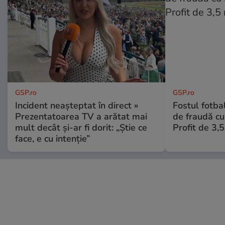
GSP.ro
GSP.ro
Incident neașteptat în direct »
Fostul fotba
Prezentatoarea TV a arătat mai
de fraudă cu 
mult decât și-ar fi dorit: „Știe ce
Profit de 3,
face, e cu intenție”