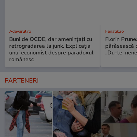
Adevarul.ro
Fanatik.ro
Buni de OCDE, dar amenințați cu
Florin Prunea
retrogradarea la junk. Explicația
părăsească 
unui economist despre paradoxul
„Du-te, nene,
românesc
PARTENERI