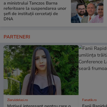
a ministrului Tanczos Barna
referitoare la suspendarea unor
șefi de instituții cercetați de
DNA
PARTENERI
ZiaruldeIasi.ro
Fanatik.ro
Motivul interesant pentru care o
Fanii Rapidul