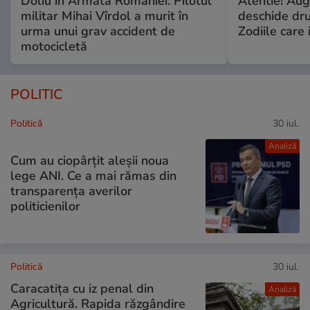
Doliu în Armata României. Pilotul
Atentie! Augu
militar Mihai Vîrdol a murit în
deschide dr
urma unui grav accident de
Zodiile care 
motocicletă
POLITIC
Politică
30 iul.
Analiză
Cum au ciopârțit aleșii noua
lege ANI. Ce a mai rămas din
transparența averilor
politicienilor
Politică
30 iul.
Caracatița cu iz penal din
Analiză
Agricultură. Rapida răzgândire