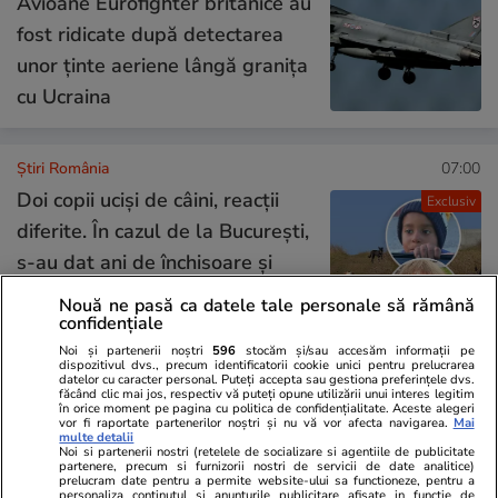
Avioane Eurofighter britanice au
fost ridicate după detectarea
unor ținte aeriene lângă granița
cu Ucraina
Știri România
07:00
Doi copii ucişi de câini, reacţii
Exclusiv
diferite. În cazul de la Bucureşti,
s-au dat ani de închisoare şi
2.400.000 de euro daune, în
Nouă ne pasă ca datele tale personale să rămână
confidențiale
timp ce la Craiova, nu există
Noi și partenerii noștri
596
stocăm și/sau accesăm informații pe
niciun vinovat
dispozitivul dvs., precum identificatorii cookie unici pentru prelucrarea
datelor cu caracter personal. Puteți accepta sau gestiona preferințele dvs.
făcând clic mai jos, respectiv vă puteți opune utilizării unui interes legitim
în orice moment pe pagina cu politica de confidențialitate. Aceste alegeri
vor fi raportate partenerilor noștri și nu vă vor afecta navigarea.
Mai
Opinii
30 iul.
multe detalii
Noi si partenerii nostri (retelele de socializare si agentiile de publicitate
partenere, precum si furnizorii nostri de servicii de date analitice)
prelucram date pentru a permite website-ului sa functioneze, pentru a
Despre gândirea „îngust-
personaliza continutul si anunturile publicitare afisate in functie de