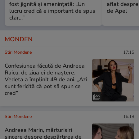
fost jignită și amenințată: „Un
aflat despre
lucru cred că e important de spus
de Apel
clar...”
MONDEN
Stiri Mondene
17:15
Confesiunea făcută de Andreea
Raicu, de ziua ei de naștere.
Vedeta a împlinit 49 de ani. „Azi
sunt fericită că pot să spun ce
cred”
Stiri Mondene
16:18
Andreea Marin, mărturisiri
sincere despre despărțirea de