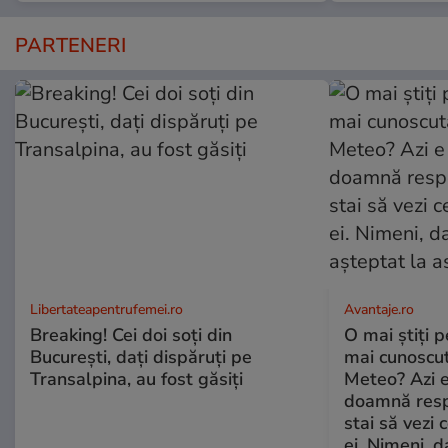
PARTENERI
Libertateapentrufemei.ro
Avantaje.ro
Breaking! Cei doi soți din
O mai știți 
București, dați dispăruți pe
mai cunoscu
Transalpina, au fost găsiți
Meteo? Azi e
doamnă respe
stai să vezi 
ei. Nimeni, d