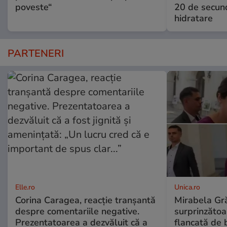
poveste“
20 de secun
hidratare
PARTENERI
Elle.ro
Unica.ro
Corina Caragea, reacție tranșantă
Mirabela Gră
despre comentariile negative.
surprinzătoar
Prezentatoarea a dezvăluit că a
flancată de 