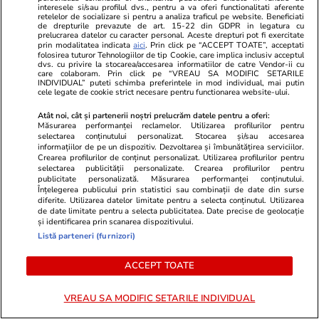
Internetul a explodat! Cele mai
Cauza morții
interesele si/sau profilul dvs., pentru a va oferi functionalitati aferente
retelelor de socializare si pentru a analiza traficul pe website. Beneficiati
tari meme-uri după ce Spania a
a dezvăluit 
de drepturile prevazute de art. 15-22 din GDPR in legatura cu
învins-o pe Franța în semifinale »
prelucrarea datelor cu caracter personal. Aceste drepturi pot fi exercitate
prin modalitatea indicata
aici
. Prin click pe “ACCEPT TOATE”, acceptati
„Dictatorul” Mbappe a devenit
folosirea tuturor Tehnologiilor de tip Cookie, care implica inclusiv acceptul
dvs. cu privire la stocarea/accesarea informatiilor de catre Vendor-ii cu
bebelușul lui Yamal
care colaboram. Prin click pe “VREAU SA MODIFIC SETARILE
INDIVIDUAL” puteti schimba preferintele in mod individual, mai putin
cele legate de cookie strict necesare pentru functionarea website-ului.
Atât noi, cât și partenerii noștri prelucrăm datele pentru a oferi:
Măsurarea performanței reclamelor. Utilizarea profilurilor pentru
selectarea conținutului personalizat. Stocarea și/sau accesarea
informațiilor de pe un dispozitiv. Dezvoltarea și îmbunătățirea serviciilor.
Crearea profilurilor de conținut personalizat. Utilizarea profilurilor pentru
selectarea publicității personalizate. Crearea profilurilor pentru
publicitate personalizată. Măsurarea performanței conținutului.
Înțelegerea publicului prin statistici sau combinații de date din surse
diferite. Utilizarea datelor limitate pentru a selecta conținutul. Utilizarea
de date limitate pentru a selecta publicitatea. Date precise de geolocație
și identificarea prin scanarea dispozitivului.
Listă parteneri (furnizori)
ACCEPT TOATE
VREAU SA MODIFIC SETARILE INDIVIDUAL