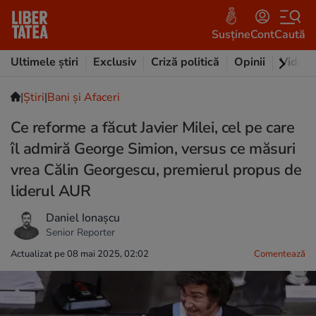
Susține
Cont
Caută
Ultimele știri
Exclusiv
Criză politică
Opinii
Video
|
Ştiri
|
Bani și Afaceri
Ce reforme a făcut Javier Milei, cel pe care
îl admiră George Simion, versus ce măsuri
vrea Călin Georgescu, premierul propus de
liderul AUR
Daniel Ionașcu
Senior Reporter
Actualizat pe 08 mai 2025, 02:02
Comentează