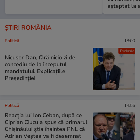
așteptat la 
ȘTIRI ROMÂNIA
Politică
18:00
Exclusiv
Nicușor Dan, fără nicio zi de
concediu de la începutul
mandatului. Explicațiile
Președinției
Politică
14:56
Reacția lui Ion Ceban, după ce
Ciprian Ciucu a spus că primarul
Chișinăului știa înaintea PNL că
Adrian Veștea va fi desemnat