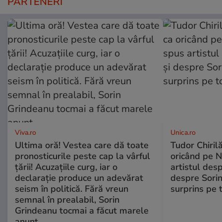
PARTENERI
Viva.ro
Unica.ro
Ultima oră! Vestea care dă toate
Tudor Chiril
pronosticurile peste cap la vârful
oricând pe N
țării! Acuzațiile curg, iar o
artistul desp
declarație produce un adevărat
despre Sorin
seism în politică. Fără vreun
surprins pe 
semnal în prealabil, Sorin
Grindeanu tocmai a făcut marele
anunț