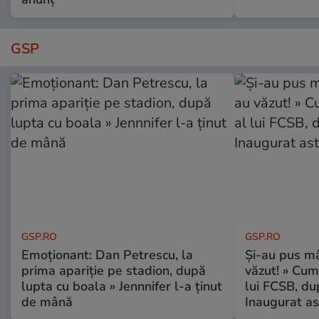
GSP
GSP.RO
GSP.RO
Emoționant: Dan Petrescu, la
Și-au pus mâ
prima apariție pe stadion, după
văzut! » Cum
lupta cu boala » Jennnifer l-a ținut
lui FCSB, du
de mână
Inaugurat as