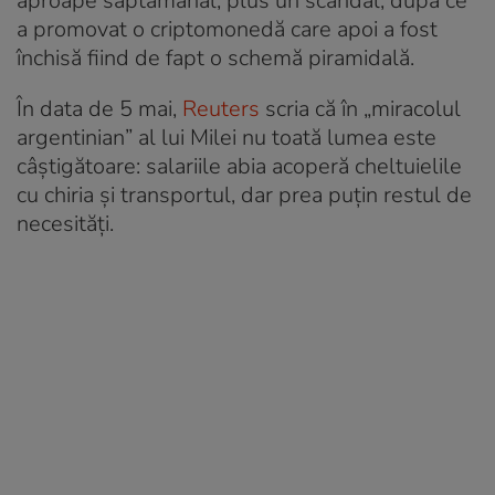
aproape săptămânal, plus un scandal, după ce
a promovat o criptomonedă care apoi a fost
închisă fiind de fapt o schemă piramidală.
În data de 5 mai,
Reuters
scria că în „miracolul
argentinian” al lui Milei nu toată lumea este
câștigătoare: salariile abia acoperă cheltuielile
cu chiria și transportul, dar prea puțin restul de
necesități.