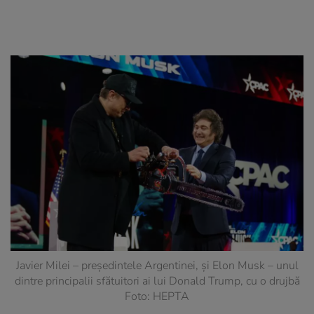
Javier Milei – președintele Argentinei, și Elon Musk – unul
dintre principalii sfătuitori ai lui Donald Trump, cu o drujbă
Foto: HEPTA