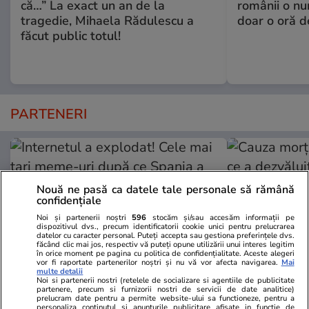
că…” La exact un an de la
românii o nu
tragedie, Mihaela Rădulescu a
doar o oră d
făcut public totul!
PARTENERI
Nouă ne pasă ca datele tale personale să rămână
confidențiale
Noi și partenerii noștri
596
stocăm și/sau accesăm informații pe
dispozitivul dvs., precum identificatorii cookie unici pentru prelucrarea
datelor cu caracter personal. Puteți accepta sau gestiona preferințele dvs.
făcând clic mai jos, respectiv vă puteți opune utilizării unui interes legitim
în orice moment pe pagina cu politica de confidențialitate. Aceste alegeri
vor fi raportate partenerilor noștri și nu vă vor afecta navigarea.
Mai
multe detalii
Noi si partenerii nostri (retelele de socializare si agentiile de publicitate
partenere, precum si furnizorii nostri de servicii de date analitice)
GSP.ro
GSP.ro
prelucram date pentru a permite website-ului sa functioneze, pentru a
personaliza continutul si anunturile publicitare afisate in functie de