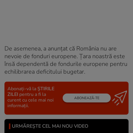
De asemenea, a anunțat că România nu are
nevoie de fonduri europene. Țara noastră este
însă dependentă de fondurile europene pentru
echilibrarea deficitului bugetar.
Abonați-vă la
ȘTIRILE
ZILEI
pentru a fi la
ABONEAZĂ-TE
curent cu cele mai noi
informații.
URMĂREȘTE CEL MAI NOU VIDEO