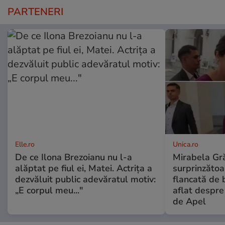
PARTENERI
Elle.ro
Unica.ro
De ce Ilona Brezoianu nu l-a
Mirabela Gră
alăptat pe fiul ei, Matei. Actrița a
surprinzătoar
dezvăluit public adevăratul motiv:
flancată de 
„E corpul meu..."
aflat despre
de Apel