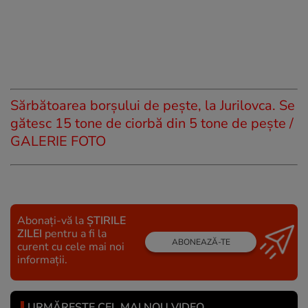
Sărbătoarea borșului de pește, la Jurilovca. Se
gătesc 15 tone de ciorbă din 5 tone de pește /
GALERIE FOTO
Abonați-vă la
ȘTIRILE
ZILEI
pentru a fi la
ABONEAZĂ-TE
curent cu cele mai noi
informații.
URMĂREȘTE CEL MAI NOU VIDEO