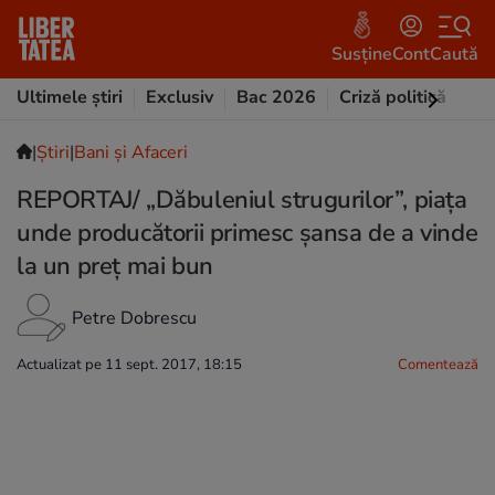
Susține
Cont
Caută
Ultimele știri
Exclusiv
Bac 2026
Criză politică
Opi
|
Ştiri
|
Bani și Afaceri
REPORTAJ/ „Dăbuleniul strugurilor”, piața
unde producătorii primesc șansa de a vinde
la un preț mai bun
Petre Dobrescu
Actualizat pe 11 sept. 2017, 18:15
Comentează