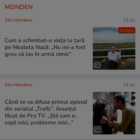
MONDEN
Stiri Mondene
13 iul.
Exclusiv
Cum a schimbat-o viața la țară
pe Nicoleta Nucă: „Nu mi-a fost
greu să las în urmă nimic”
Stiri Mondene
13 iul.
Când se va difuza primul episod
din serialul „Trafic”. Anunțul
făcut de Pro TV. „Știi cum e,
copii mici, probleme mici…”