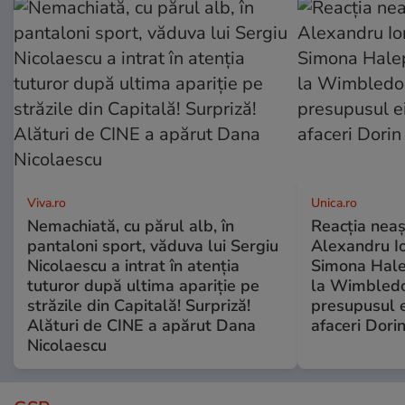
Viva.ro
Unica.ro
Nemachiată, cu părul alb, în
Reacția neaș
pantaloni sport, văduva lui Sergiu
Alexandru Io
Nicolaescu a intrat în atenția
Simona Halep
tuturor după ultima apariție pe
la Wimbledo
străzile din Capitală! Surpriză!
presupusul e
Alături de CINE a apărut Dana
afaceri Dori
Nicolaescu