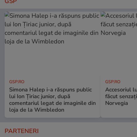
GSP
GSP.RO
GSP.RO
Simona Halep i-a răspuns public
Accesoriul l
lui Ion Țiriac junior, după
făcut senzați
comentariul legat de imaginile din
Norvegia
loja de la Wimbledon
PARTENERI