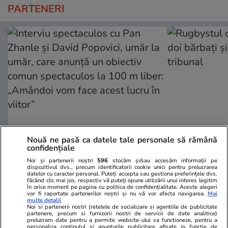
PARTENERI
Nouă ne pasă ca datele tale personale să rămână
GSP.ro
GSP.ro
confidențiale
Interviu spectaculos cu Pan
Rugbystul ca
Noi și partenerii noștri
596
stocăm și/sau accesăm informații pe
Zhanle și David Popovici, umăr la
doi bărbați ș
dispozitivul dvs., precum identificatorii cookie unici pentru prelucrarea
datelor cu caracter personal. Puteți accepta sau gestiona preferințele dvs.
umăr, care anunță un obiectiv
tribunal
făcând clic mai jos, respectiv vă puteți opune utilizării unui interes legitim
în orice moment pe pagina cu politica de confidențialitate. Aceste alegeri
comun spectaculos la 100 m
vor fi raportate partenerilor noștri și nu vă vor afecta navigarea.
Mai
liber: „Amândoi vom face acest
multe detalii
Noi si partenerii nostri (retelele de socializare si agentiile de publicitate
lucru în viitor”
partenere, precum si furnizorii nostri de servicii de date analitice)
prelucram date pentru a permite website-ului sa functioneze, pentru a
personaliza continutul si anunturile publicitare afisate in functie de