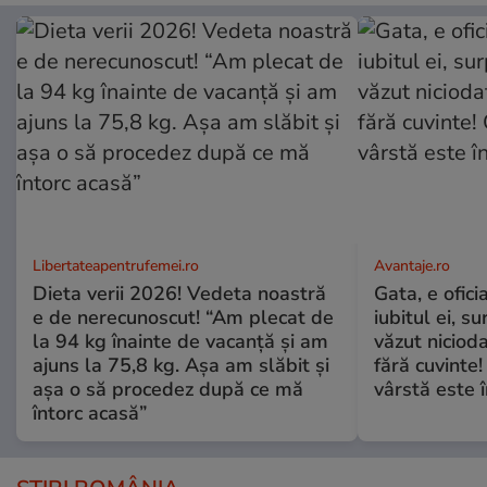
Libertateapentrufemei.ro
Avantaje.ro
Dieta verii 2026! Vedeta noastră
Gata, e ofici
e de nerecunoscut! “Am plecat de
iubitul ei, s
la 94 kg înainte de vacanță și am
văzut nicioda
ajuns la 75,8 kg. Așa am slăbit și
fără cuvinte!
așa o să procedez după ce mă
vârstă este î
întorc acasă”