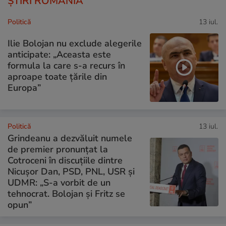
ȘTIRI ROMÂNIA
Politică
13 iul.
Ilie Bolojan nu exclude alegerile
anticipate: „Aceasta este
formula la care s-a recurs în
aproape toate ţările din
Europa”
Politică
13 iul.
Grindeanu a dezvăluit numele
de premier pronunțat la
Cotroceni în discuțiile dintre
Nicușor Dan, PSD, PNL, USR și
UDMR: „S-a vorbit de un
tehnocrat. Bolojan și Fritz se
opun”