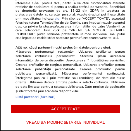
interesele si/sau profilul dvs., pentru a va oferi functionalitati aferente
retelelor de socializare si pentru a analiza traficul pe website. Beneficiati
de drepturile prevazute de art. 15-22 din GDPR in legatura cu
prelucrarea datelor cu caracter personal. Aceste drepturi pot fi exercitate
prin modalitatea indicata
aici
. Prin click pe “ACCEPT TOATE”, acceptati
folosirea tuturor Tehnologiilor de tip Cookie, care implica inclusiv acceptul
dvs. cu privire la stocarea/accesarea informatiilor de catre Vendor-ii cu
care colaboram. Prin click pe “VREAU SA MODIFIC SETARILE
INDIVIDUAL” puteti schimba preferintele in mod individual, mai putin
cele legate de cookie strict necesare pentru functionarea website-ului.
Atât noi, cât și partenerii noștri prelucrăm datele pentru a oferi:
Măsurarea performanței reclamelor. Utilizarea profilurilor pentru
selectarea conținutului personalizat. Stocarea și/sau accesarea
informațiilor de pe un dispozitiv. Dezvoltarea și îmbunătățirea serviciilor.
Crearea profilurilor de conținut personalizat. Utilizarea profilurilor pentru
selectarea publicității personalizate. Crearea profilurilor pentru
publicitate personalizată. Măsurarea performanței conținutului.
Înțelegerea publicului prin statistici sau combinații de date din surse
diferite. Utilizarea datelor limitate pentru a selecta conținutul. Utilizarea
de date limitate pentru a selecta publicitatea. Date precise de geolocație
și identificarea prin scanarea dispozitivului.
Listă parteneri (furnizori)
PARTENERI
ACCEPT TOATE
VREAU SA MODIFIC SETARILE INDIVIDUAL