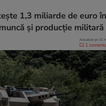
ște 1,3 miliarde de euro î
muncă și producție militară 
Actualizat pe 31 
1 comenta