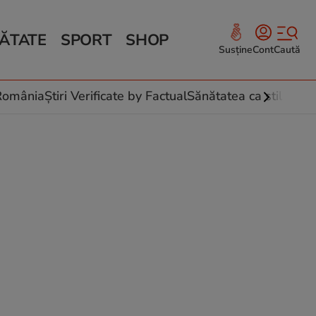
ĂTATE
SPORT
SHOP
Susține
Cont
Caută
Sănătate și Fitness
ce
 culinare
-România
Știri Verificate by Factual
Sănătatea ca stil de vi
 și legume
rea plantelor