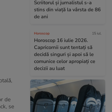
Scriitorul și jurnalistul s-a
stins din viață la vârsta de 86
de ani
Horoscop
15 iul.
Horoscop 16 iulie 2026.
Capricornii sunt tentați să
decidă singuri și apoi să le
comunice celor apropiați ce
decizii au luat
tală,
or de
ck, se