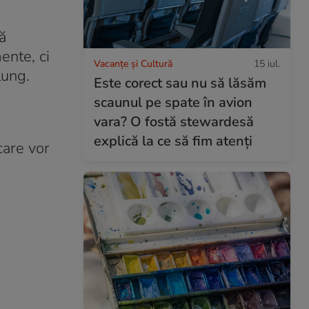
ă
ente, ci
Vacanțe și Cultură
15 iul.
lung.
Este corect sau nu să lăsăm
scaunul pe spate în avion
vara? O fostă stewardesă
explică la ce să fim atenți
are vor