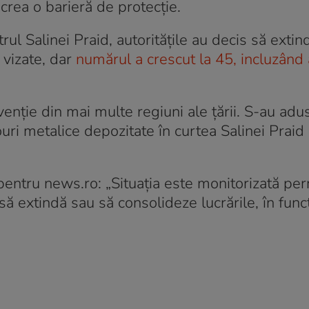
crea o barieră de protecţie.
rul Salinei Praid, autorităţile au decis să exti
 vizate, dar
numărul a crescut la 45, incluzând 
nţie din mai multe regiuni ale ţării. S-au adu
ri metalice depozitate în curtea Salinei Praid
entru news.ro: „Situaţia este monitorizată pe
să extindă sau să consolideze lucrările, în func