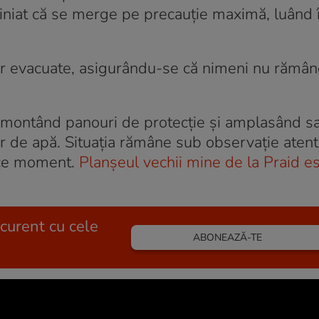
iniat că se merge pe precauţie maximă, luând î
or evacuate, asigurându-se că nimeni nu rămân
, montând panouri de protecţie şi amplasând sa
 de apă. Situaţia rămâne sub observaţie atentă
rice moment.
Planșeul vechii mine de la Praid es
 curent cu cele
ABONEAZĂ-TE