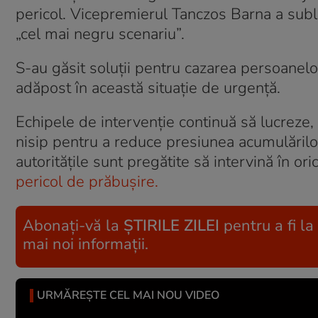
pericol. Vicepremierul Tanczos Barna a subl
„cel mai negru scenariu”.
S-au găsit soluţii pentru cazarea persoanel
adăpost în această situaţie de urgenţă.
Echipele de intervenţie continuă să lucreze
nisip pentru a reduce presiunea acumulărilor
autorităţile sunt pregătite să intervină în o
pericol de prăbușire.
Abonați-vă la
ȘTIRILE ZILEI
pentru a fi la
mai noi informații.
URMĂREȘTE CEL MAI NOU VIDEO