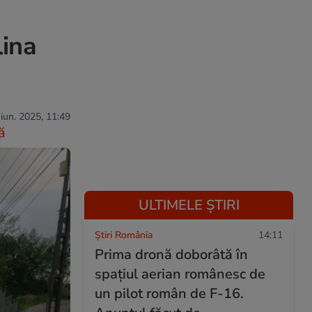
lina
 iun. 2025, 11:49
ă
ULTIMELE ȘTIRI
Știri România
14:11
Prima dronă doborâtă în
spațiul aerian românesc de
un pilot român de F-16.