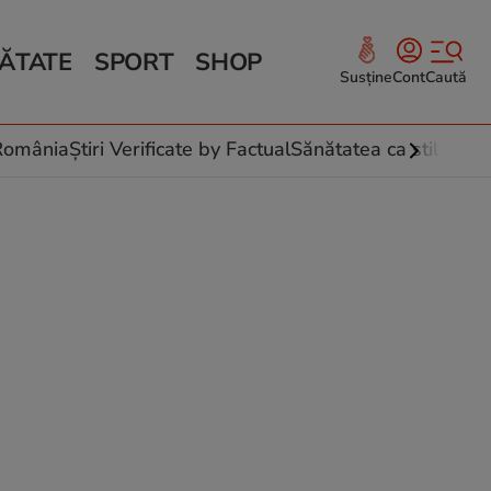
ĂTATE
SPORT
SHOP
Susține
Cont
Caută
Sănătate și Fitness
ce
 culinare
-România
Știri Verificate by Factual
Sănătatea ca stil de vi
 și legume
rea plantelor