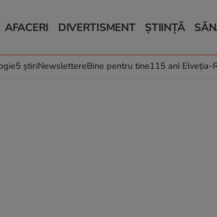
AFACERI
DIVERTISMENT
ȘTIINȚĂ
SĂN
Bani și Afaceri
Monden
Știri Știință
Știri 
Auto
Horoscop
Schimbări climati
Relații
Locuri de muncă
Muzică și Filme
Rețete
ogie
5 știri
Newslettere
Bine pentru tine
115 ani Elveția
Imobiliare.ro
Vacanțe și Cultură
Fructe
eJobs.ro
Îngriji