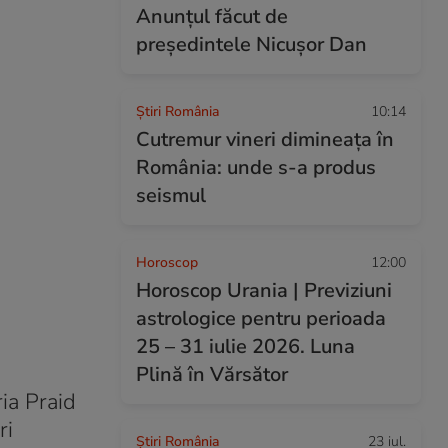
Anunțul făcut de
președintele Nicușor Dan
Știri România
10:14
Cutremur vineri dimineața în
România: unde s-a produs
seismul
Horoscop
12:00
Horoscop Urania | Previziuni
astrologice pentru perioada
25 – 31 iulie 2026. Luna
Plină în Vărsător
ia Praid
ri
Știri România
23 iul.