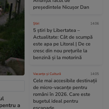
Anunțul făcut de
președintele Nicușor Dan
Ştiri
14:06
5 știri by Libertatea –
Actualitate: Cât de scumpă
este apa pe Litoral | De ce
cresc din nou prețurile la
benzină și la motorină
Vacanțe și Cultură
14:05
Cele mai accesibile destinații
de micro-vacanțe pentru
români în 2026. Care este
ul
bugetul ideal pentru
 pentru a
escapade