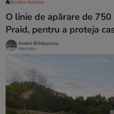
|
Ştiri
|
Știri România
O linie de apărare de 750 
Praid, pentru a proteja ca
Andrei Brîndușescu
Web Editor