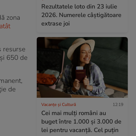
Rezultatele loto din 23 iulie
2026. Numerele câștigătoare
ndă zona
extrase joi
atât
s resurse
 şi 650 de
rmanent,
ţie de
Vacanțe și Cultură
12:19
Cei mai mulți români au
buget între 1.000 și 3.000 de
lei pentru vacanță. Cel puțin