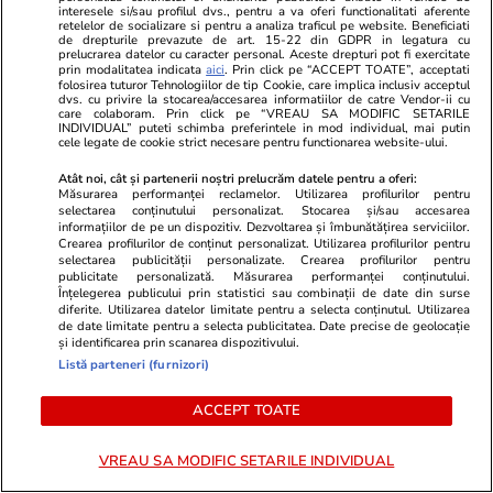
interesele si/sau profilul dvs., pentru a va oferi functionalitati aferente
SURSE Război politic total. PNL
Exclusiv
retelelor de socializare si pentru a analiza traficul pe website. Beneficiati
de drepturile prevazute de art. 15-22 din GDPR in legatura cu
pregătește trimiterea acasă a
prelucrarea datelor cu caracter personal. Aceste drepturi pot fi exercitate
garniturilor doi și trei din
prin modalitatea indicata
aici
. Prin click pe “ACCEPT TOATE”, acceptati
folosirea tuturor Tehnologiilor de tip Cookie, care implica inclusiv acceptul
instituțiile statului și
dvs. cu privire la stocarea/accesarea informatiilor de catre Vendor-ii cu
care colaboram. Prin click pe “VREAU SA MODIFIC SETARILE
deconcentratele ocupate de
INDIVIDUAL” puteti schimba preferintele in mod individual, mai putin
oamenii PSD
cele legate de cookie strict necesare pentru functionarea website-ului.
Atât noi, cât și partenerii noștri prelucrăm datele pentru a oferi:
Măsurarea performanței reclamelor. Utilizarea profilurilor pentru
selectarea conținutului personalizat. Stocarea și/sau accesarea
Politică
11:19
informațiilor de pe un dispozitiv. Dezvoltarea și îmbunătățirea serviciilor.
Crearea profilurilor de conținut personalizat. Utilizarea profilurilor pentru
selectarea publicității personalizate. Crearea profilurilor pentru
Radu Miruţă dezminte că ar fi
publicitate personalizată. Măsurarea performanței conținutului.
Înțelegerea publicului prin statistici sau combinații de date din surse
plătit 2.500-2.700 de euro pe
diferite. Utilizarea datelor limitate pentru a selecta conținutul. Utilizarea
noapte, în vacanță. Cât a costat,
de date limitate pentru a selecta publicitatea. Date precise de geolocație
și identificarea prin scanarea dispozitivului.
de fapt, sejurul cu familia
Listă parteneri (furnizori)
ACCEPT TOATE
PARTENERI
VREAU SA MODIFIC SETARILE INDIVIDUAL