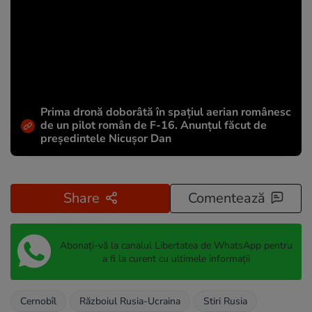
Prima dronă doborâtă în spațiul aerian românesc
de un pilot român de F-16. Anunțul făcut de
președintele Nicușor Dan
Share
Comentează
Abonați-vă la canalul Libertatea de WhatsApp pentru
a fi la curent cu ultimele informații
Cernobîl
Războiul Rusia-Ucraina
Stiri Rusia