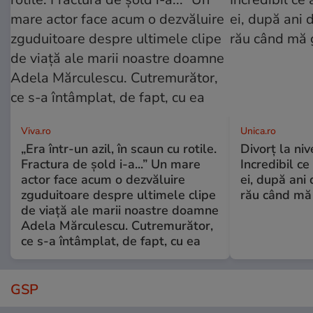
Viva.ro
Unica.ro
„Era într-un azil, în scaun cu rotile.
Divorț la nive
Fractura de șold i-a...” Un mare
Incredibil ce
actor face acum o dezvăluire
ei, după ani 
zguduitoare despre ultimele clipe
rău când mă
de viață ale marii noastre doamne
Adela Mărculescu. Cutremurător,
ce s-a întâmplat, de fapt, cu ea
GSP