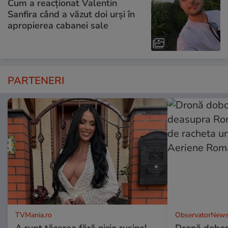
Cum a reacționat Valentin
Sanfira când a văzut doi urși în
apropierea cabanei sale
PARTENERI
TVMania.ro
ObservatorNews
A rupt tăcerea fără nicio rușine!
Dronă dobor