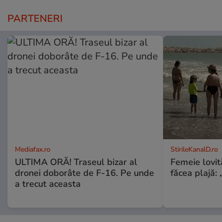
PARTENERI
Mediafax.ro
StirileKanalD.ro
ULTIMA ORĂ! Traseul bizar al
Femeie lovit
dronei doborâte de F-16. Pe unde
făcea plajă: „
a trecut aceasta