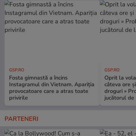
GSP.RO
GSP.RO
Fosta gimnastă a încins
Oprit la vola
Instagramul din Vietnam. Apariția
câteva ore și
provocatoare care a atras toate
droguri » P
privirile
jucătorul de
PARTENERI