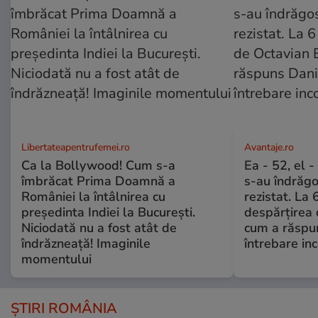
Libertateapentrufemei.ro
Avantaje.ro
Ca la Bollywood! Cum s-a
Ea - 52, el 
îmbrăcat Prima Doamnă a
s-au îndrăgos
României la întâlnirea cu
rezistat. La 
președinta Indiei la București.
despărțirea 
Niciodată nu a fost atât de
cum a răspu
îndrăzneață! Imaginile
întrebare i
momentului
ȘTIRI ROMÂNIA