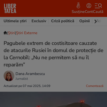
Susține
Cont
Caută
Ultimele știri
Exclusiv
Criză politică
Opinii
Video
|
Ştiri
|
Știri Externe
Pagubele extrem de costisitoare cauzate
de atacurile Rusiei în domul de protecție de
la Cernobîl: „Nu ne permitem să nu îl
reparăm”
Dana Arambescu
Jurnalist
Actualizat pe 07 mai 2025, 14:09
Comentează