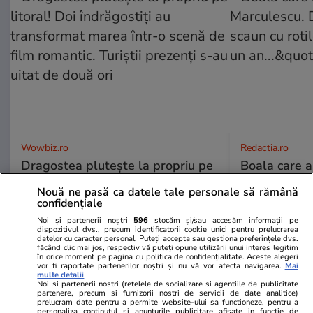
Wowbiz.ro
Redactia.ro
Dragostea plutește la propriu pe
Boala care 
litoral! Doi îndrăgostiți au
Marculescu. 
Nouă ne pasă ca datele tale personale să rămână
transformat marea într-o scenă
scaun cu rot
confidențiale
de film romantic. Turiștii prezenți
un an...&quo
Noi și partenerii noștri
596
stocăm și/sau accesăm informații pe
s-au uitat de două ori
dispozitivul dvs., precum identificatorii cookie unici pentru prelucrarea
datelor cu caracter personal. Puteți accepta sau gestiona preferințele dvs.
făcând clic mai jos, respectiv vă puteți opune utilizării unui interes legitim
în orice moment pe pagina cu politica de confidențialitate. Aceste alegeri
vor fi raportate partenerilor noștri și nu vă vor afecta navigarea.
Mai
POLITIC
multe detalii
Noi si partenerii nostri (retelele de socializare si agentiile de publicitate
partenere, precum si furnizorii nostri de servicii de date analitice)
prelucram date pentru a permite website-ului sa functioneze, pentru a
Politică
12:58
personaliza continutul si anunturile publicitare afisate in functie de