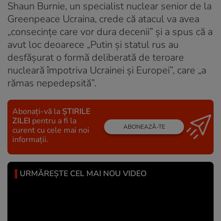
Shaun Burnie, un specialist nuclear senior de la
Greenpeace Ucraina, crede că atacul va avea
„consecințe care vor dura decenii” și a spus că a
avut loc deoarece „Putin și statul rus au
desfășurat o formă deliberată de teroare
nucleară împotriva Ucrainei și Europei”, care „a
rămas nepedepsită”.
Abonați-vă la
ȘTIRILE
ZILEI
pentru a fi la
ABONEAZĂ-TE
curent cu cele mai noi
informații.
URMĂREȘTE CEL MAI NOU VIDEO