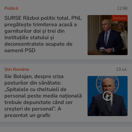
Politică
12:58
SURSE Război politic total. PNL
Exclusiv
pregătește trimiterea acasă a
garniturilor doi și trei din
instituțiile statului și
deconcentratele ocupate de
oamenii PSD
Știri România
23 iul.
Ilie Bolojan, despre criza
posturilor din sănătate:
„Spitalele cu cheltuieli de
personal peste media națională
trebuie depunctate când cer
creșteri de personal”. A
prezentat un grafic