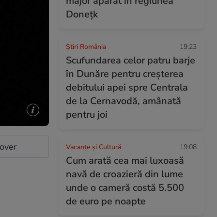
major apărat în regiunea
Donețk
Știri România
19:23
Scufundarea celor patru barje
în Dunăre pentru creșterea
debitului apei spre Centrala
de la Cernavodă, amânată
pentru joi
cover
Vacanțe și Cultură
19:08
Cum arată cea mai luxoasă
navă de croazieră din lume
unde o cameră costă 5.500
de euro pe noapte