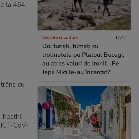
de la 464
Vacanțe și Cultură
17:47
Doi turiști, filmați cu
trotinetele pe Platoul Bucegi,
au atras valuri de ironii: „Pe
Jepii Mici le-au încercat?”
strâns cu
 heathii –
DICT-CoV-