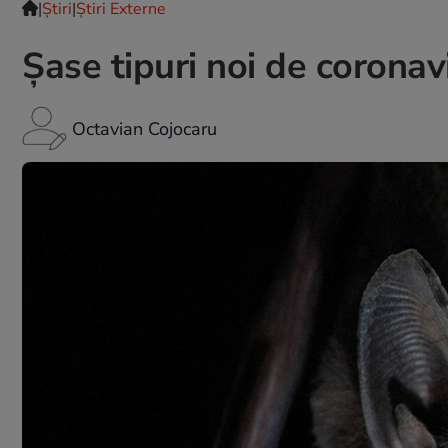
|
Ştiri
|
Știri Externe
Șase tipuri noi de coronavi
Octavian Cojocaru