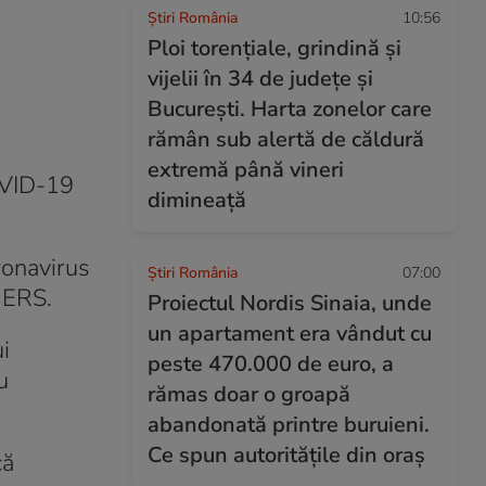
Știri România
10:56
Ploi torențiale, grindină și
vijelii în 34 de județe și
București. Harta zonelor care
rămân sub alertă de căldură
extremă până vineri
OVID-19
dimineață
ronavirus
Știri România
07:00
MERS.
Proiectul Nordis Sinaia, unde
un apartament era vândut cu
i
peste 470.000 de euro, a
u
rămas doar o groapă
abandonată printre buruieni.
Ce spun autoritățile din oraș
că