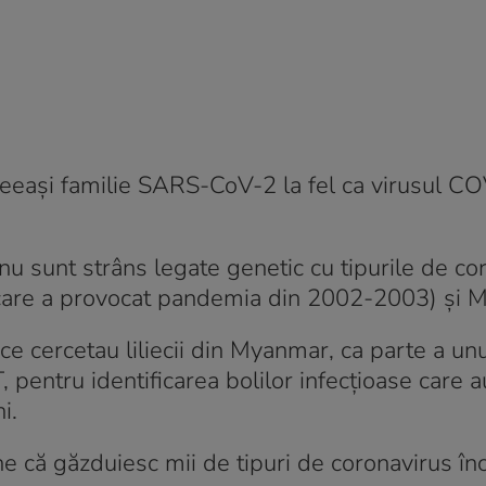
aceeași familie SARS-CoV-2 la fel ca virusul C
i nu sunt strâns legate genetic cu tipurile de co
(care a provocat pandemia din 2002-2003) și 
 ce cercetau liliecii din Myanmar, ca parte a unu
pentru identificarea bolilor infecțioase care a
i.
e că găzduiesc mii de tipuri de coronavirus în