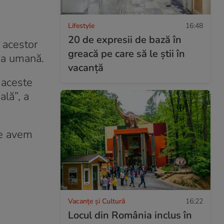
Lifestyle
16:48
20 de expresii de bază în
 acestor
greacă pe care să le știi în
tea umană.
vacanță
 aceste
ală”, a
le avem
Vacanțe și Cultură
16:22
Locul din România inclus în