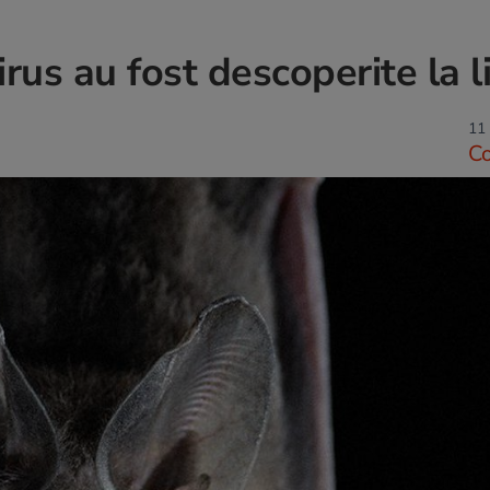
rus au fost descoperite la li
11 
C