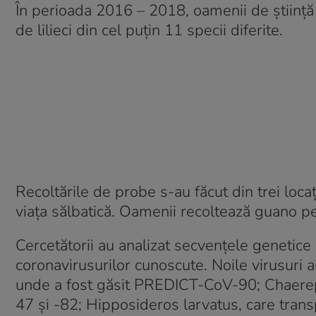
În perioada 2016 – 2018, oamenii de știință
de lilieci din cel puțin 11 specii diferite.
Recoltările de probe s-au făcut din trei loca
viața sălbatică. Oamenii recoltează guano pe
Cercetătorii au analizat secvențele genetice
coronavirusurilor cunoscute. Noile virusuri au 
unde a fost găsit PREDICT-CoV-90; Chaere
47 și -82; Hipposideros larvatus, care tra