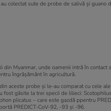
 au colectat sute de probe de salivă și guano 
ții din Myanmar, unde oamenii intră în contact 
ntru îngrășământ în agricultură.
 din aceste probe și le-au comparat cu cele ale
fost găsite la trei specii de lilieci: Scotophilus
phon plicatus – care este gazdă ppentru PRE
nsportă PREDICT-CoV-92, -93 și -96.