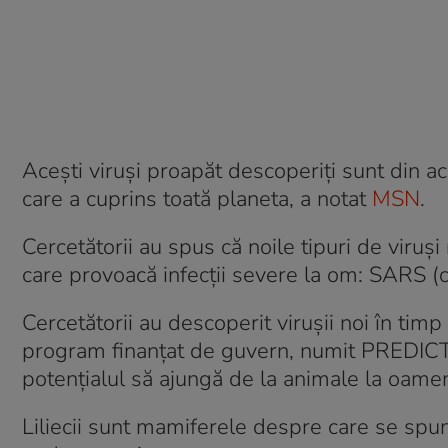
Acești viruși proapăt descoperiți sunt din 
care a cuprins toată planeta, a notat
MSN
.
Cercetătorii au spus că noile tipuri de viruș
care provoacă infecții severe la om: SARS 
Cercetătorii au descoperit virușii noi în timp
program finanțat de guvern, numit PREDICT, 
potențialul să ajungă de la animale la oamen
Liliecii sunt mamiferele despre care se spun