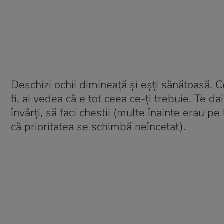
Deschizi ochii dimineață și eșți sănătoasă. C
fi, ai vedea că e tot ceea ce-ți trebuie. Te dai
învârți, să faci chestii (multe înainte erau pe
că prioritatea se schimbă neîncetat).