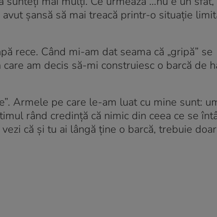
că sunteți mai mulți. Ce urmează …nu e un sfat,
avut șansă să mai treacă printr-o situație limi
e apă rece. Când mi-am dat seama că „gripă” se
 care am decis să-mi construiesc o barcă de hâ
ie”. Armele pe care le-am luat cu mine sunt: u
ultimul rând credință că nimic din ceea ce se în
 vezi că și tu ai lângă ține o barcă, trebuie doar