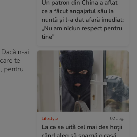
Un patron din China a aflat
ce a făcut angajatul său la
nuntă și l-a dat afară imediat:
„Nu am niciun respect pentru
tine”
. Dacă n-ai
 care te
a, pentru
Lifestyle
02 aug.
La ce se uită cel mai des hoții
când aleg să spargă o casă