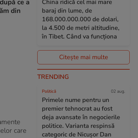
 după ce a
China ridică cel mai mare
tăm din
baraj din lume, de
168.000.000.000 de dolari,
la 4.500 de metri altitudine,
în Tibet. Când va funcționa
Citește mai multe
TRENDING
Politică
02 aug.
Primele nume pentru un
premier tehnocrat au fost
deja avansate în negocierile
tamente
politice. Varianta respinsă
celor care
categoric de Nicușor Dan