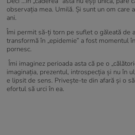
Deci …în „căderea” asta nu eșți unică, pare 
observația mea. Umilă. Și sunt un om care a 
ani.
Îmi permit să-ți torn pe suflet o găleată d
transformă în „epidemie” a fost momentul în
pornesc.
Îmi imaginez perioada asta că pe o „călător
imaginația, prezentul, introspecția și nu în 
e lipsit de sens. Privește-te din afară și o să
efortul să urci în ea.