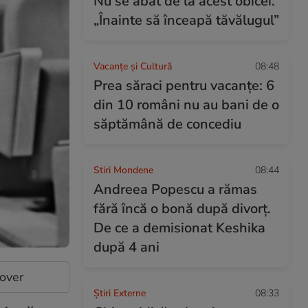
Nu se abat de la acest obicei.
„Înainte să înceapă tăvălugul”
Vacanțe și Cultură
08:48
Prea săraci pentru vacanțe: 6
din 10 români nu au bani de o
săptămână de concediu
Stiri Mondene
08:44
Andreea Popescu a rămas
fără încă o bonă după divorț.
De ce a demisionat Keshika
după 4 ani
cover
Știri Externe
08:33