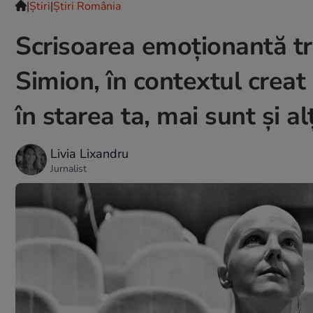
|
Ştiri
|
Știri România
Scrisoarea emoționantă tr
Simion, în contextul creat 
în starea ta, mai sunt și alț
Livia Lixandru
Jurnalist