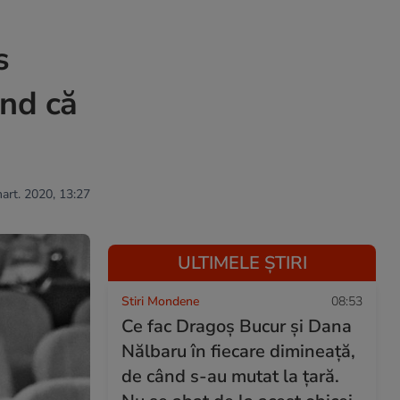
s
ind că
mart. 2020, 13:27
ULTIMELE ȘTIRI
Stiri Mondene
08:53
Ce fac Dragoș Bucur și Dana
Nălbaru în fiecare dimineață,
de când s-au mutat la țară.