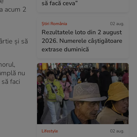
 e
să facă ceva”
ta acum 2
Știri România
02 aug.
Rezultatele loto din 2 august
rtie și să
2026. Numerele câștigătoare
extrase duminică
morul,
tâmplă nu
 să faci
Lifestyle
02 aug.