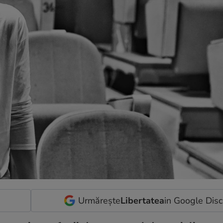
Urmărește
Libertatea
in Google Dis