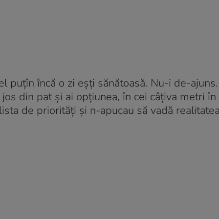
el puțîn încă o zi eșți sănătoasă. Nu-i de-ajuns
 jos din pat și ai opțiunea, în cei câțiva metri în
 lista de priorități și n-apucau să vadă realitate