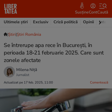
Susține
Cont
Caută
Ultimele știri
Exclusiv
Criză politică
Opinii
Intervi
|
Ştiri
|
Știri România
Se întrerupe apa rece în București, în
perioada 18‑21 februarie 2025. Care sunt
zonele afectate
Milena Niță
Jurnalist
Actualizat pe 17 feb. 2025, 11:00
Comentează