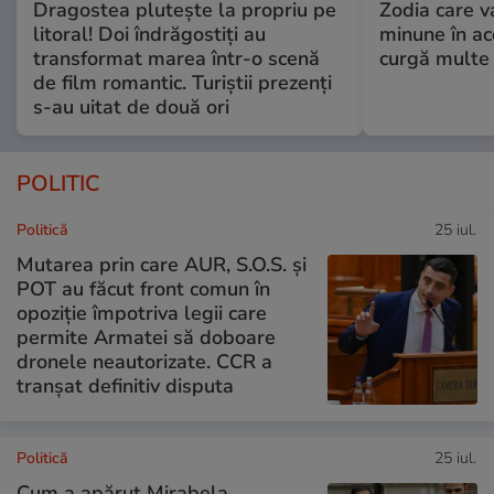
Dragostea plutește la propriu pe
Zodia care v
litoral! Doi îndrăgostiți au
minune în a
transformat marea într-o scenă
curgă multe l
de film romantic. Turiștii prezenți
s-au uitat de două ori
POLITIC
Politică
25 iul.
Mutarea prin care AUR, S.O.S. și
POT au făcut front comun în
opoziție împotriva legii care
permite Armatei să doboare
dronele neautorizate. CCR a
tranșat definitiv disputa
Politică
25 iul.
Cum a apărut Mirabela