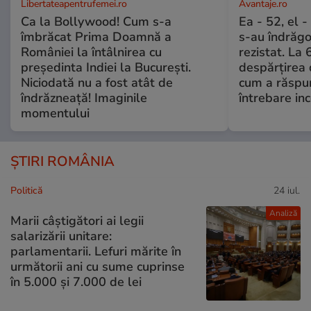
Libertateapentrufemei.ro
Avantaje.ro
Ca la Bollywood! Cum s-a
Ea - 52, el 
îmbrăcat Prima Doamnă a
s-au îndrăgos
României la întâlnirea cu
rezistat. La 
președinta Indiei la București.
despărțirea 
Niciodată nu a fost atât de
cum a răspu
îndrăzneață! Imaginile
întrebare i
momentului
ȘTIRI ROMÂNIA
Politică
24 iul.
Analiză
Marii câștigători ai legii
salarizării unitare:
parlamentarii. Lefuri mărite în
următorii ani cu sume cuprinse
în 5.000 și 7.000 de lei