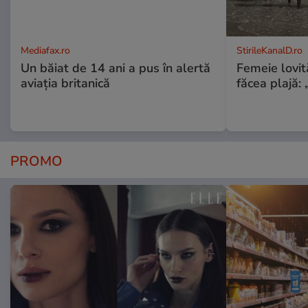
Mediafax.ro
StirileKanalD.ro
Un băiat de 14 ani a pus în alertă
Femeie lovit
aviația britanică
făcea plajă: „
PROMO