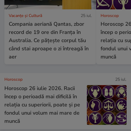
Vacanțe și Cultură
25 iul.
Horoscop
Compania aeriană Qantas, zbor
Horoscop 26 
record de 19 ore din Franța în
încep o perio
Australia. Ce pățește corpul tău
relația cu su
când stai aproape o zi întreagă în
fondul unui
aer
muncă
Horoscop
25 iul.
Horoscop 26 iulie 2026. Racii
încep o perioadă mai dificilă în
relația cu superiorii, poate și pe
fondul unui volum mai mare de
muncă