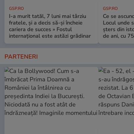
GSP.RO
GSP.RO
I-a murit tatăl, 7 luni mai târziu
Ce se ascund
fratele, și a decis să-și încheie
Locul unde s-
cariera de succes » Fostul
șters din ist
internațional este astăzi grădinar
de ani, cu 7
PARTENERI