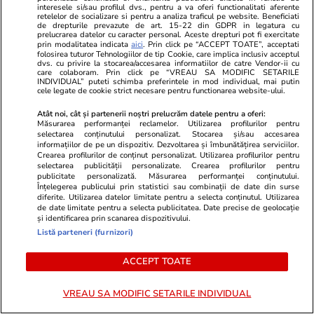
interesele si/sau profilul dvs., pentru a va oferi functionalitati aferente
retelelor de socializare si pentru a analiza traficul pe website. Beneficiati
de drepturile prevazute de art. 15-22 din GDPR in legatura cu
prelucrarea datelor cu caracter personal. Aceste drepturi pot fi exercitate
prin modalitatea indicata
aici
. Prin click pe “ACCEPT TOATE”, acceptati
De ce să nu păstrezi cartofii
folosirea tuturor Tehnologiilor de tip Cookie, care implica inclusiv acceptul
dvs. cu privire la stocarea/accesarea informatiilor de catre Vendor-ii cu
lângă ceapă
care colaboram. Prin click pe “VREAU SA MODIFIC SETARILE
INDIVIDUAL” puteti schimba preferintele in mod individual, mai putin
cele legate de cookie strict necesare pentru functionarea website-ului.
Atât noi, cât și partenerii noștri prelucrăm datele pentru a oferi:
Măsurarea performanței reclamelor. Utilizarea profilurilor pentru
selectarea conținutului personalizat. Stocarea și/sau accesarea
Știri România
25 iul.
informațiilor de pe un dispozitiv. Dezvoltarea și îmbunătățirea serviciilor.
Crearea profilurilor de conținut personalizat. Utilizarea profilurilor pentru
Comandantul detașamentului
selectarea publicității personalizate. Crearea profilurilor pentru
publicitate personalizată. Măsurarea performanței conținutului.
Forțelor Aeriene Române din
Înțelegerea publicului prin statistici sau combinații de date din surse
diferite. Utilizarea datelor limitate pentru a selecta conținutul. Utilizarea
Lituania, pilot de F-16, explicații
de date limitate pentru a selecta publicitatea. Date precise de geolocație
și identificarea prin scanarea dispozitivului.
despre cât de greu este de
Listă parteneri (furnizori)
doborât o dronă
ACCEPT TOATE
Știri România
25 iul.
VREAU SA MODIFIC SETARILE INDIVIDUAL