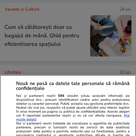
Vacanțe și Cultură
24 iul.
Cum să călătoreşti doar cu
bagajul de mână. Ghid pentru
eficientizarea spaţiului
Lifestyle
22 iul.
Nouă ne pasă ca datele tale personale să rămână
confidențiale
Cum păstrăm brânza fără să
Noi și partenerii noștri
596
stocăm și/sau accesăm informații pe
dispozitivul dvs., precum identificatorii cookie unici pentru prelucrarea
mucegăiască
datelor cu caracter personal. Puteți accepta sau gestiona preferințele dvs.
făcând clic mai jos, respectiv vă puteți opune utilizării unui interes legitim
în orice moment pe pagina cu politica de confidențialitate. Aceste alegeri
vor fi raportate partenerilor noștri și nu vă vor afecta navigarea.
Mai
multe detalii
Noi si partenerii nostri (retelele de socializare si agentiile de publicitate
partenere, precum si furnizorii nostri de servicii de date analitice)
prelucram date pentru a permite website-ului sa functioneze, pentru a
Lifestyle
17 iul.
personaliza continutul si anunturile publicitare afisate in functie de