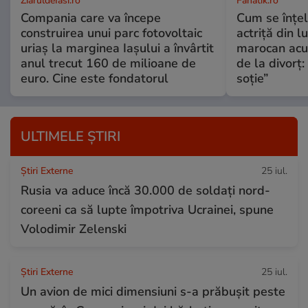
ZiaruldeIasi.ro
Fanatik.ro
Compania care va începe
Cum se înțe
construirea unui parc fotovoltaic
actriță din l
uriaș la marginea Iașului a învârtit
marocan acuz
anul trecut 160 de milioane de
de la divorț:
euro. Cine este fondatorul
soție”
ULTIMELE ȘTIRI
Știri Externe
25 iul.
Rusia va aduce încă 30.000 de soldaţi nord-
coreeni ca să lupte împotriva Ucrainei, spune
Volodimir Zelenski
Știri Externe
25 iul.
Un avion de mici dimensiuni s-a prăbușit peste