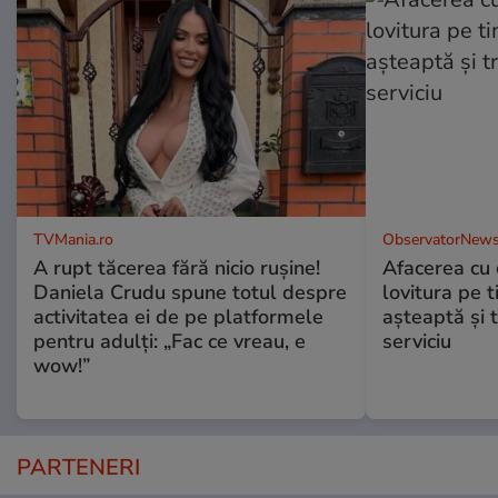
TVMania.ro
ObservatorNews
A rupt tăcerea fără nicio rușine!
Afacerea cu 
Daniela Crudu spune totul despre
lovitura pe t
activitatea ei de pe platformele
aşteaptă şi 
pentru adulți: „Fac ce vreau, e
serviciu
wow!”
PARTENERI