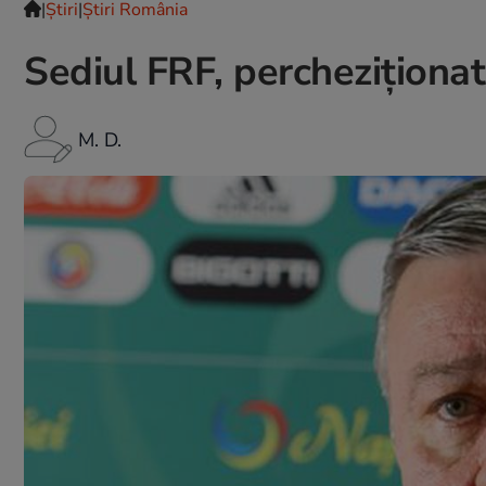
|
Ştiri
|
Știri România
Sediul FRF, percheziţiona
M. D.