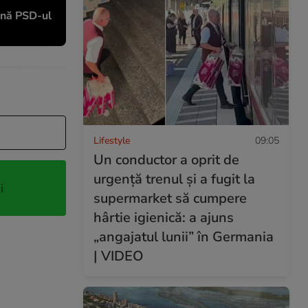
pună PSD-ul
Lifestyle
09:05
Un conductor a oprit de
urgență trenul și a fugit la
i
supermarket să cumpere
hârtie igienică: a ajuns
„angajatul lunii” în Germania
| VIDEO