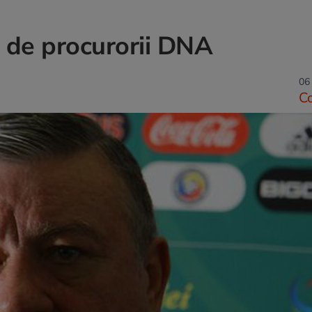
t de procurorii DNA
06 
C