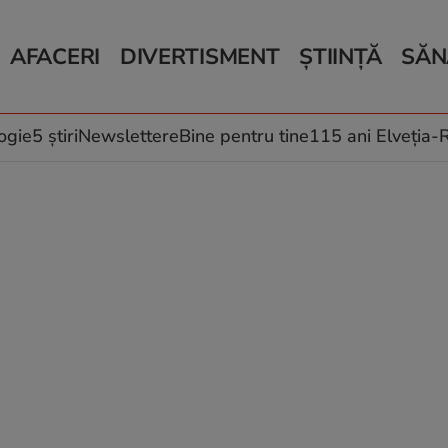
AFACERI
DIVERTISMENT
ȘTIINȚĂ
SĂN
Bani și Afaceri
Monden
Știri Știință
Știri 
Auto
Horoscop
Schimbări climati
Relații
Locuri de muncă
Muzică și Filme
Rețete
ogie
5 știri
Newslettere
Bine pentru tine
115 ani Elveția
Imobiliare.ro
Vacanțe și Cultură
Fructe
eJobs.ro
Îngriji