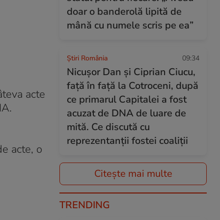
doar o banderolă lipită de
mână cu numele scris pe ea”
Știri România
09:34
Nicușor Dan și Ciprian Ciucu,
față în față la Cotroceni, după
âteva acte
ce primarul Capitalei a fost
NA.
acuzat de DNA de luare de
mită. Ce discută cu
reprezentanții fostei coaliții
de acte, o
Citește mai multe
TRENDING