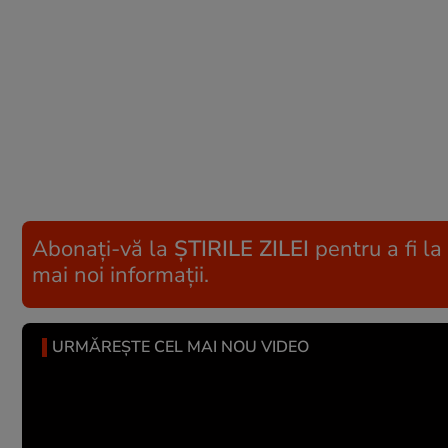
Abonați-vă la
ȘTIRILE ZILEI
pentru a fi la
mai noi informații.
URMĂREȘTE CEL MAI NOU VIDEO