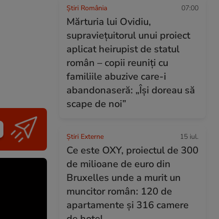
Știri România
07:00
Mărturia lui Ovidiu,
supraviețuitorul unui proiect
aplicat heirupist de statul
român – copii reuniți cu
familiile abuzive care-i
abandonaseră: „Își doreau să
scape de noi”
Știri Externe
15 iul.
Ce este OXY, proiectul de 300
de milioane de euro din
Bruxelles unde a murit un
muncitor român: 120 de
apartamente și 316 camere
de hotel