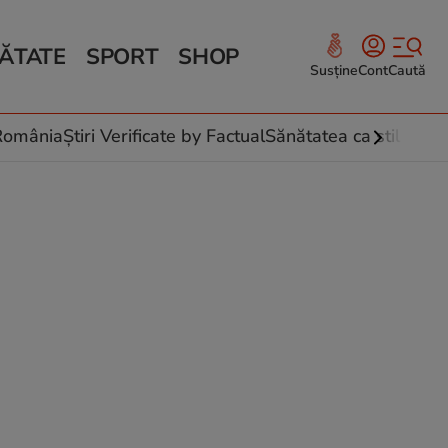
ĂTATE
SPORT
SHOP
Susține
Cont
Caută
Sănătate și Fitness
ce
 culinare
-România
Știri Verificate by Factual
Sănătatea ca stil de vi
 și legume
rea plantelor