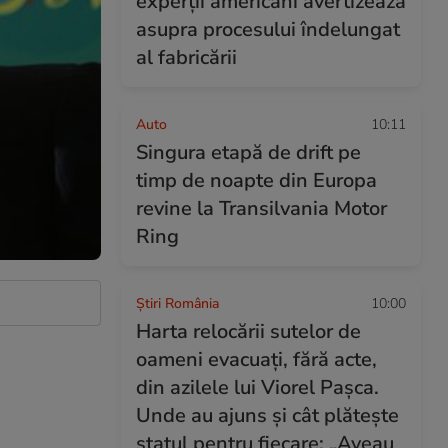
experții americani avertizează
asupra procesului îndelungat
al fabricării
Auto
10:11
Singura etapă de drift pe
timp de noapte din Europa
revine la Transilvania Motor
Ring
Știri România
10:00
Harta relocării sutelor de
oameni evacuați, fără acte,
din azilele lui Viorel Pașca.
Unde au ajuns și cât plătește
statul pentru fiecare: „Aveau