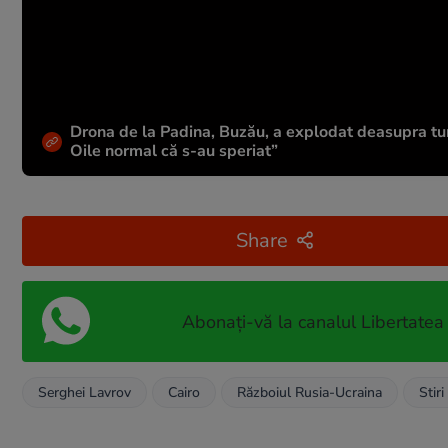
Drona de la Padina, Buzău, a explodat deasupra tu
Oile normal că s-au speriat”
Share
Abonați-vă la canalul Libertatea
Serghei Lavrov
Cairo
Războiul Rusia-Ucraina
Stiri