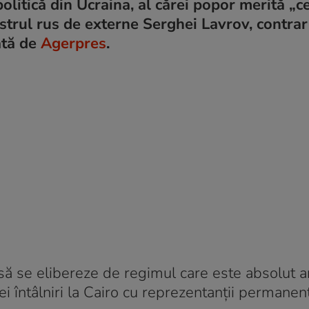
litică din Ucraina, al cărei popor merită „c
istrul rus de externe Serghei Lavrov, contrar
ată de
Agerpres
.
să se elibereze de regimul care este absolut a
nei întâlniri la Cairo cu reprezentanţii permanenţ