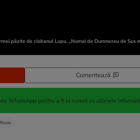
rmei păzite de ciobanul Lupu. „Numai de Dumnezeu de Sus mi
Comentează
 de WhatsApp pentru a fi la curent cu ultimele informați
 Rusia