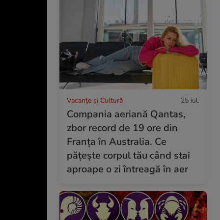
Vacanțe și Cultură
25 iul.
Compania aeriană Qantas,
zbor record de 19 ore din
Franța în Australia. Ce
pățește corpul tău când stai
aproape o zi întreagă în aer