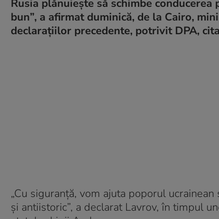
Rusia plănuiește să schimbe conducerea po
bun”, a afirmat duminică, de la Cairo, min
declaraţiilor precedente, potrivit DPA, cit
„Cu siguranţă, vom ajuta poporul ucrainean 
şi antiistoric”, a declarat Lavrov, în timpul u