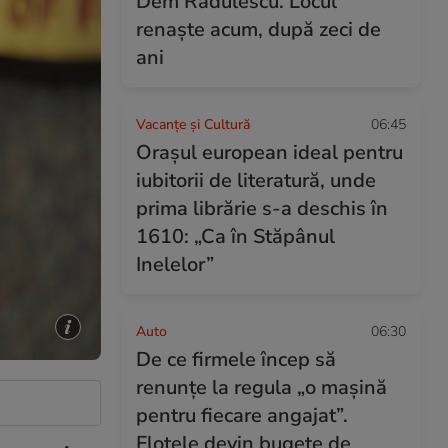
Dem Rădulescu. Locul
renaște acum, după zeci de
ani
Vacanțe și Cultură
06:45
Orașul european ideal pentru
iubitorii de literatură, unde
prima librărie s-a deschis în
1610: „Ca în Stăpânul
Inelelor”
Auto
06:30
De ce firmele încep să
renunțe la regula „o mașină
pentru fiecare angajat”.
Flotele devin bugete de