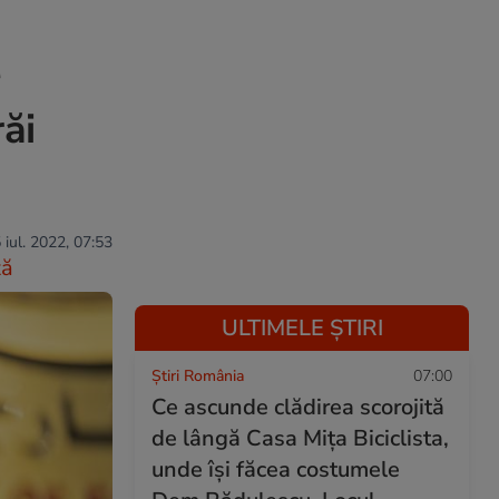
e
ăi
 iul. 2022, 07:53
ză
ULTIMELE ȘTIRI
Știri România
07:00
Ce ascunde clădirea scorojită
de lângă Casa Mița Biciclista,
unde își făcea costumele