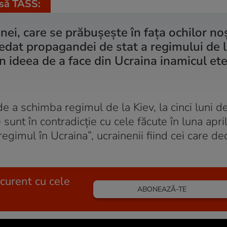
esă TASS:
ei, care se prăbuşeşte în faţa ochilor noşt
cedat propagandei de stat a regimului de 
în ideea de a face din Ucraina inamicul ete
e a schimba regimul de la Kiev, la cinci luni de
e sunt în contradicție cu cele făcute în luna apri
gimul în Ucraina”, ucrainenii fiind cei care de
 curent cu cele
ABONEAZĂ-TE