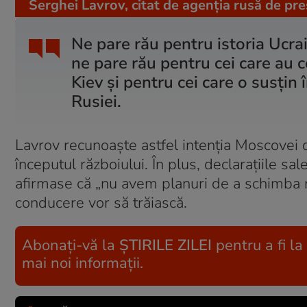
Serghei Lavrov, citat de agenția rusă de pr
Ne pare rău pentru istoria Ucrain
ne pare rău pentru cei care au 
Kiev şi pentru cei care o susţin 
Rusiei.
Lavrov recunoaște astfel intenţia Moscovei d
începutul războiului. În plus, declarațiile sal
afirmase că „nu avem planuri de a schimba re
conducere vor să trăiască.
Abonați-vă la
ȘTIRILE ZILEI
pentru a fi la
mai noi informații.