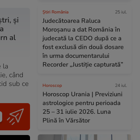
Știri România
25 iul.
ri, şi
Judecătoarea Raluca
la
Moroșanu a dat România în
rn al
judecată la CEDO după ce a
fost exclusă din două dosare
în urma documentarului
Recorder „Justiție capturată”
 la
lie, când
cid sub ce
Horoscop
24 iul.
Horoscop Urania | Previziuni
astrologice pentru perioada
25 – 31 iulie 2026. Luna
Plină în Vărsător