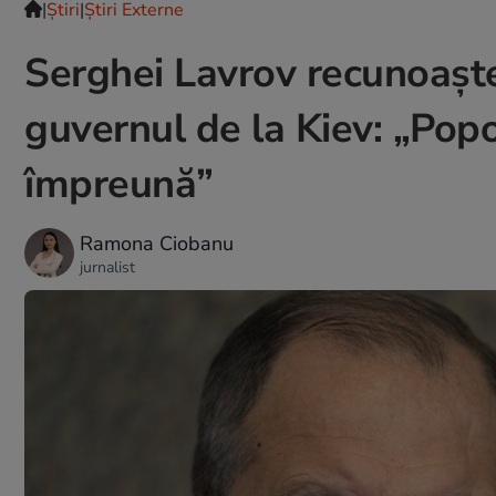
|
Ştiri
|
Știri Externe
Serghei Lavrov recunoaște
guvernul de la Kiev: „Popo
împreună”
Ramona Ciobanu
jurnalist