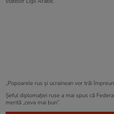
statelor Ligii Arabe.
„Popoarele rus şi ucrainean vor trăi împreună 
Șeful diplomației ruse a mai spus că Federaţ
merită „ceva mai bun”.