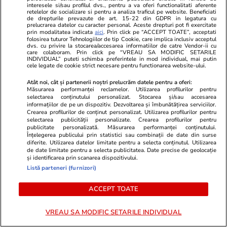
A murit Spiridon, tatăl lui Adrian
Accident ruti
interesele si/sau profilul dvs., pentru a va oferi functionalitati aferente
Mutu » Fan Știința, părinte
secundă a lu
retelelor de socializare si pentru a analiza traficul pe website. Beneficiati
de drepturile prevazute de art. 15-22 din GDPR in legatura cu
exigent + Pasiunea transmisă
murit, antre
prelucrarea datelor cu caracter personal. Aceste drepturi pot fi exercitate
printr-o pereche de jambiere
Jucătorii au s
prin modalitatea indicata
aici
. Prin click pe “ACCEPT TOATE”, acceptati
folosirea tuturor Tehnologiilor de tip Cookie, care implica inclusiv acceptul
dvs. cu privire la stocarea/accesarea informatiilor de catre Vendor-ii cu
care colaboram. Prin click pe “VREAU SA MODIFIC SETARILE
INDIVIDUAL” puteti schimba preferintele in mod individual, mai putin
cele legate de cookie strict necesare pentru functionarea website-ului.
PARTENERI
Atât noi, cât și partenerii noștri prelucrăm datele pentru a oferi:
Măsurarea performanței reclamelor. Utilizarea profilurilor pentru
selectarea conținutului personalizat. Stocarea și/sau accesarea
informațiilor de pe un dispozitiv. Dezvoltarea și îmbunătățirea serviciilor.
Crearea profilurilor de conținut personalizat. Utilizarea profilurilor pentru
selectarea publicității personalizate. Crearea profilurilor pentru
publicitate personalizată. Măsurarea performanței conținutului.
Înțelegerea publicului prin statistici sau combinații de date din surse
diferite. Utilizarea datelor limitate pentru a selecta conținutul. Utilizarea
de date limitate pentru a selecta publicitatea. Date precise de geolocație
și identificarea prin scanarea dispozitivului.
Listă parteneri (furnizori)
ACCEPT TOATE
Libertateapentrufemei.ro
Avantaje.ro
VREAU SA MODIFIC SETARILE INDIVIDUAL
Atenție! Poți primi bani de la stat
Dieta Melan