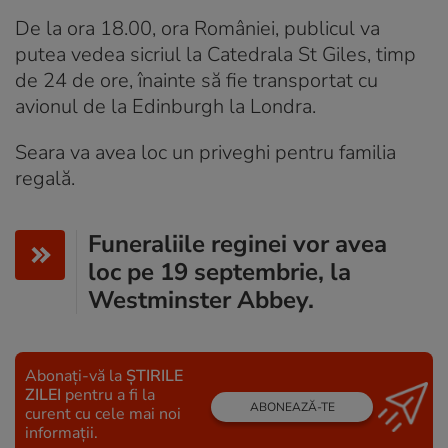
De la ora 18.00, ora României, publicul va
putea vedea sicriul la Catedrala St Giles, timp
de 24 de ore, înainte să fie transportat cu
avionul de la Edinburgh la Londra.
Seara va avea loc un priveghi pentru familia
regală.
Funeraliile reginei vor avea
loc pe 19 septembrie, la
Westminster Abbey.
Abonați-vă la
ȘTIRILE
ZILEI
pentru a fi la
ABONEAZĂ-TE
curent cu cele mai noi
informații.