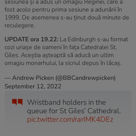
sesiunea și a adus un omagiu Reginei, care a
fost acolo pentru prima sesiune a adunării în
1999. De asemenea s-au ținut două minute de
reculegere.
UPDATE ora 19.22:
La Edinburgh s-au format
cozi uriașe de oameni în fața Catedralei St.
Giles. Aceștia așteaptă să aducă un ultim
omagiu monarhului, la sicriul depus în lăcaș.
— Andrew Picken (@BBCandrewpicken)
September 12, 2022
Wristband holders in the
queue for St Giles’ Cathedral.
pic.twitter.com/rarIMK4DEz