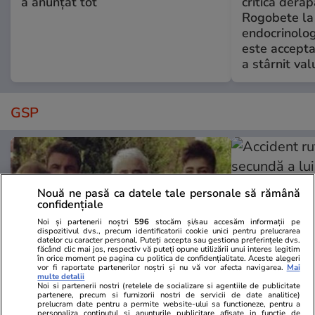
a anunțat tot
critică derap
Rogobete la
endocrinolog
este accepta
a stârnit valu
GSP
Nouă ne pasă ca datele tale personale să rămână
confidențiale
Noi și partenerii noștri
596
stocăm și/sau accesăm informații pe
dispozitivul dvs., precum identificatorii cookie unici pentru prelucrarea
datelor cu caracter personal. Puteți accepta sau gestiona preferințele dvs.
făcând clic mai jos, respectiv vă puteți opune utilizării unui interes legitim
în orice moment pe pagina cu politica de confidențialitate. Aceste alegeri
vor fi raportate partenerilor noștri și nu vă vor afecta navigarea.
Mai
multe detalii
Noi si partenerii nostri (retelele de socializare si agentiile de publicitate
partenere, precum si furnizorii nostri de servicii de date analitice)
GSP.RO
GSP.RO
prelucram date pentru a permite website-ului sa functioneze, pentru a
personaliza continutul si anunturile publicitare afisate in functie de