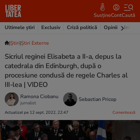
Susține
Cont
Caută
Ultimele știri
Exclusiv
Criză politică
Opinii
Intervi
|
Ştiri
|
Știri Externe
Sicriul reginei Elisabeta a II-a, depus la
catedrala din Edinburgh, după o
procesiune condusă de regele Charles al
III-lea | VIDEO
Ramona Ciobanu
Sebastian Pricop
jurnalist
Actualizat pe 12 sept. 2022, 22:47
Comentează