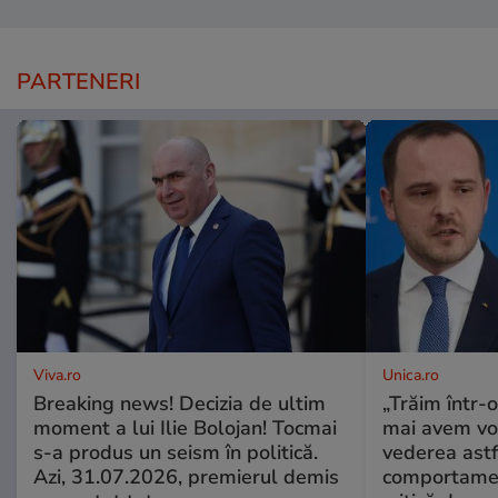
PARTENERI
Viva.ro
Unica.ro
Breaking news! Decizia de ultim
„Trăim într-
moment a lui Ilie Bolojan! Tocmai
mai avem vo
s-a produs un seism în politică.
vederea astf
Azi, 31.07.2026, premierul demis
comportamen