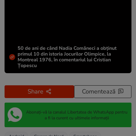
50 de ani de când Nadia Comăneci a obţinut
primul 10 din istoria Jocurilor Olimpice, la
Montreal 1976, în comentariul lui Cristian
Țopescu
Share
Comentează
Abonați-vă la canalul Libertatea de WhatsApp pentru
a fi la curent cu ultimele informații