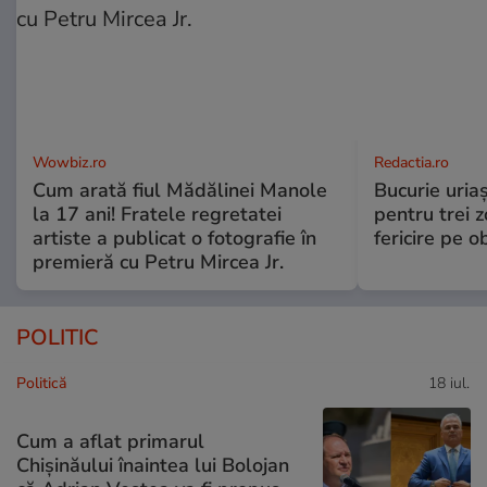
Wowbiz.ro
Redactia.ro
Cum arată fiul Mădălinei Manole
Bucurie uria
la 17 ani! Fratele regretatei
pentru trei z
artiste a publicat o fotografie în
fericire pe o
premieră cu Petru Mircea Jr.
POLITIC
Politică
18 iul.
Cum a aflat primarul
Chișinăului înaintea lui Bolojan