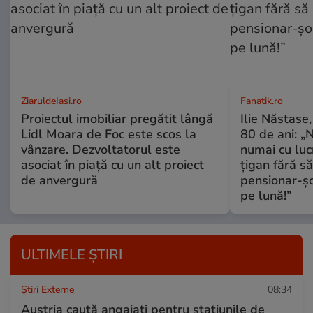
ZiaruldeIasi.ro
Fanatik.ro
Proiectul imobiliar pregătit lângă
Ilie Năstase,
Lidl Moara de Foc este scos la
80 de ani: „N
vânzare. Dezvoltatorul este
numai cu luc
asociat în piață cu un alt proiect
țigan fără s
de anvergură
pensionar-ș
pe lună!”
ULTIMELE ȘTIRI
Știri Externe
08:34
Austria caută angajați pentru stațiunile de