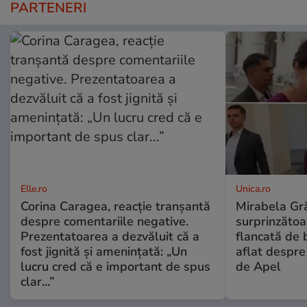
PARTENERI
Elle.ro
Unica.ro
Corina Caragea, reacție tranșantă
Mirabela Gră
despre comentariile negative.
surprinzătoar
Prezentatoarea a dezvăluit că a
flancată de 
fost jignită și amenințată: „Un
aflat despre
lucru cred că e important de spus
de Apel
clar...”