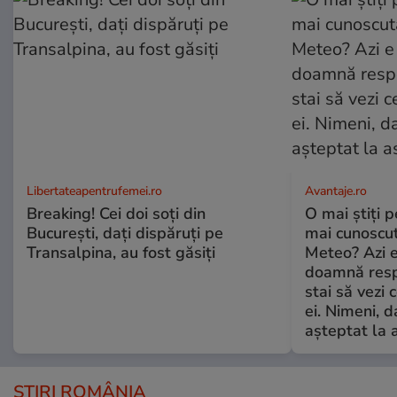
Libertateapentrufemei.ro
Avantaje.ro
Breaking! Cei doi soți din
O mai știți 
București, dați dispăruți pe
mai cunoscu
Transalpina, au fost găsiți
Meteo? Azi e
doamnă respe
stai să vezi 
ei. Nimeni, d
așteptat la 
ȘTIRI ROMÂNIA