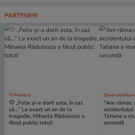
PARTENERI
TVMania.ro
ObservatorNews
🤍 „Felix și-a dorit asta, în caz
"Am rămas şo
că…” La exact un an de la
accidentului 
tragedie, Mihaela Rădulescu a
Tatiana a mur
făcut public totul!
secundă