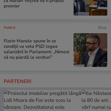
că Adrian Veștea va fi propus
premier
Politică
18 iul.
Florin Manole spune în ce
condiții va vota PSD legea
salarizării în Parlament: „Nimeni
să nu piardă la venituri”
PARTENERI