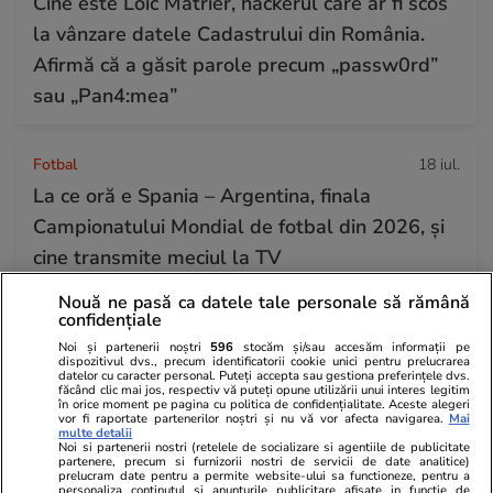
Cine este Loic Matrier, hackerul care ar fi scos
la vânzare datele Cadastrului din România.
Afirmă că a găsit parole precum „passw0rd”
sau „Pan4:mea”
Fotbal
18 iul.
La ce oră e Spania – Argentina, finala
Campionatului Mondial de fotbal din 2026, și
cine transmite meciul la TV
Nouă ne pasă ca datele tale personale să rămână
confidențiale
Horoscop
17 iul.
Noi și partenerii noștri
596
stocăm și/sau accesăm informații pe
Horoscop Urania | Previziuni astrologice pentru
dispozitivul dvs., precum identificatorii cookie unici pentru prelucrarea
datelor cu caracter personal. Puteți accepta sau gestiona preferințele dvs.
perioada 18 – 24 iulie 2026. Soarele va intra în
făcând clic mai jos, respectiv vă puteți opune utilizării unui interes legitim
în orice moment pe pagina cu politica de confidențialitate. Aceste alegeri
zodia Leului
vor fi raportate partenerilor noștri și nu vă vor afecta navigarea.
Mai
multe detalii
Noi si partenerii nostri (retelele de socializare si agentiile de publicitate
partenere, precum si furnizorii nostri de servicii de date analitice)
prelucram date pentru a permite website-ului sa functioneze, pentru a
personaliza continutul si anunturile publicitare afisate in functie de