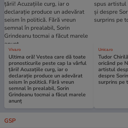
Viva.ro
Unica.ro
Ultima oră! Vestea care dă toate
Tudor Chiril
pronosticurile peste cap la vârful
oricând pe N
țării! Acuzațiile curg, iar o
artistul desp
declarație produce un adevărat
despre Sorin
seism în politică. Fără vreun
surprins pe 
semnal în prealabil, Sorin
Grindeanu tocmai a făcut marele
anunț
GSP