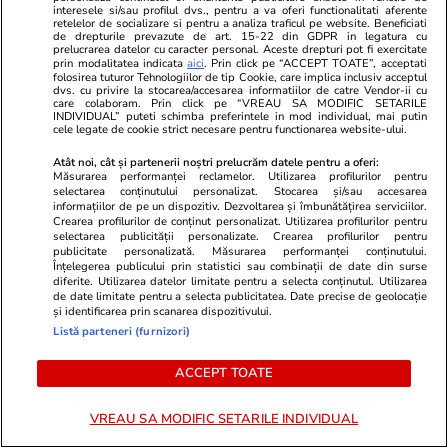
interesele si/sau profilul dvs., pentru a va oferi functionalitati aferente
retelelor de socializare si pentru a analiza traficul pe website. Beneficiati
de drepturile prevazute de art. 15-22 din GDPR in legatura cu
prelucrarea datelor cu caracter personal. Aceste drepturi pot fi exercitate
prin modalitatea indicata
aici
. Prin click pe “ACCEPT TOATE”, acceptati
folosirea tuturor Tehnologiilor de tip Cookie, care implica inclusiv acceptul
dvs. cu privire la stocarea/accesarea informatiilor de catre Vendor-ii cu
care colaboram. Prin click pe “VREAU SA MODIFIC SETARILE
INDIVIDUAL” puteti schimba preferintele in mod individual, mai putin
cele legate de cookie strict necesare pentru functionarea website-ului.
Atât noi, cât și partenerii noștri prelucrăm datele pentru a oferi:
Măsurarea performanței reclamelor. Utilizarea profilurilor pentru
selectarea conținutului personalizat. Stocarea și/sau accesarea
informațiilor de pe un dispozitiv. Dezvoltarea și îmbunătățirea serviciilor.
Sănătate și Fitness
18 iul.
Horoscop
Crearea profilurilor de conținut personalizat. Utilizarea profilurilor pentru
selectarea publicității personalizate. Crearea profilurilor pentru
De ce nu este recomandat să
Horoscop 19 
publicitate personalizată. Măsurarea performanței conținutului.
Înțelegerea publicului prin statistici sau combinații de date din surse
dormi cu fereastra deschisă vara.
Săgetătorii a
diferite. Utilizarea datelor limitate pentru a selecta conținutul. Utilizarea
de date limitate pentru a selecta publicitatea. Date precise de geolocație
Ce spun specialiștii
activități pl
și identificarea prin scanarea dispozitivului.
să îi inspire
Listă parteneri (furnizori)
provocărilor
ACCEPT TOATE
VREAU SA MODIFIC SETARILE INDIVIDUAL
Horoscop
18 iul.