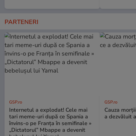
PARTENERI
GSP.ro
GSP.ro
Internetul a explodat! Cele mai
Cauza morții
tari meme-uri după ce Spania a
a dezvăluit 
învins-o pe Franța în semifinale »
„Dictatorul” Mbappe a devenit