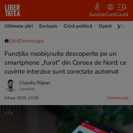
Susține
Cont
Caută
Ultimele știri
Exclusiv
Criză politică
Opinii
Video
|
Ştiri
|
Tehnologie
Funcțiile neobișnuite descoperite pe un
smartphone „furat” din Coreea de Nord: ce
cuvinte interzise sunt corectate automat
Claudiu Râpan
Jurnalist
04 iun. 2025, 13:39
Comentează