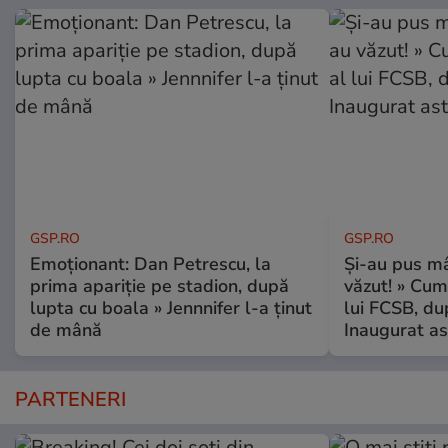
GSP.RO
GSP.RO
Emoționant: Dan Petrescu, la
Și-au pus mâ
prima apariție pe stadion, după
văzut! » Cum
lupta cu boala » Jennnifer l-a ținut
lui FCSB, du
de mână
Inaugurat as
PARTENERI