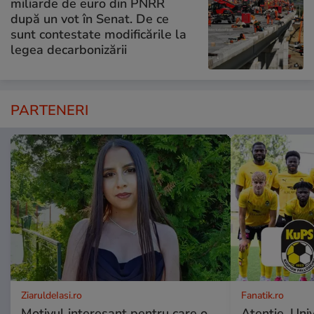
miliarde de euro din PNRR
după un vot în Senat. De ce
sunt contestate modificările la
legea decarbonizării
PARTENERI
ZiaruldeIasi.ro
Fanatik.ro
Motivul interesant pentru care o
Atenție, Uni