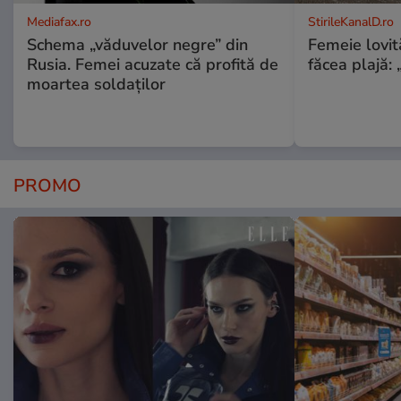
Mediafax.ro
StirileKanalD.ro
Schema „văduvelor negre” din
Femeie lovit
Rusia. Femei acuzate că profită de
făcea plajă: „
moartea soldaților
PROMO