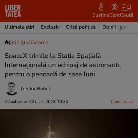
Susține
Cont
Caută
Ultimele știri
Exclusiv
Criză politică
Opinii
Intervi
|
Ştiri
|
Știri Externe
SpaceX trimite la Stația Spațială
Internațională un echipaj de astronauți,
pentru o perioadă de șase luni
Teodor Bobei
Actualizat pe 02 mart. 2023, 13:36
Comentează