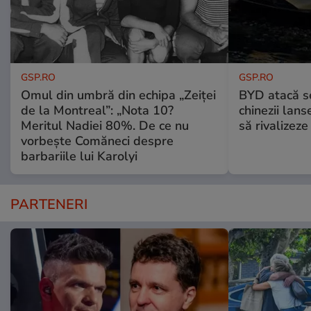
GSP.RO
GSP.RO
Omul din umbră din echipa „Zeiței
BYD atacă s
de la Montreal”: „Nota 10?
chinezii lans
Meritul Nadiei 80%. De ce nu
să rivalize
vorbește Comăneci despre
barbariile lui Karolyi
PARTENERI