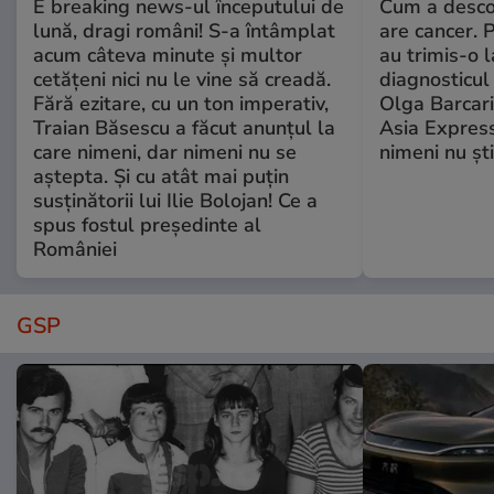
E breaking news-ul începutului de
Cum a desco
lună, dragi români! S-a întâmplat
are cancer. 
acum câteva minute și multor
au trimis-o l
cetățeni nici nu le vine să creadă.
diagnosticul 
Fără ezitare, cu un ton imperativ,
Olga Barcari,
Traian Băsescu a făcut anunțul la
Asia Express
care nimeni, dar nimeni nu se
nimeni nu ști
aștepta. Și cu atât mai puțin
susținătorii lui Ilie Bolojan! Ce a
spus fostul președinte al
României
GSP