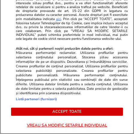
interesele si/sau profilul dvs., pentru a va oferi functionalitati aferente
afectează
august. Semn
retelelor de socializare si pentru a analiza traficul pe website. Beneficiati
de drepturile prevazute de art. 15-22 din GDPR in legatura cu
prelucrarea datelor cu caracter personal. Aceste drepturi pot fi exercitate
sărbători cu c
prin modalitatea indicata
aici
. Prin click pe “ACCEPT TOATE”, acceptati
folosirea tuturor Tehnologiilor de tip Cookie, care implica inclusiv acceptul
ce este inter
dvs. cu privire la stocarea/accesarea informatiilor de catre Vendor-ii cu
care colaboram. Prin click pe “VREAU SA MODIFIC SETARILE
INDIVIDUAL” puteti schimba preferintele in mod individual, mai putin
cele legate de cookie strict necesare pentru functionarea website-ului.
Atât noi, cât și partenerii noștri prelucrăm datele pentru a oferi:
Măsurarea performanței reclamelor. Utilizarea profilurilor pentru
Bani și Afaceri
04 aug.
selectarea conținutului personalizat. Stocarea și/sau accesarea
informațiilor de pe un dispozitiv. Dezvoltarea și îmbunătățirea serviciilor.
Crearea profilurilor de conținut personalizat. Utilizarea profilurilor pentru
selectarea publicității personalizate. Crearea profilurilor pentru
Ce este loud budgeting,
publicitate personalizată. Măsurarea performanței conținutului.
Înțelegerea publicului prin statistici sau combinații de date din surse
tendința financiară populară la
diferite. Utilizarea datelor limitate pentru a selecta conținutul. Utilizarea
de date limitate pentru a selecta publicitatea. Date precise de geolocație
generația Z
și identificarea prin scanarea dispozitivului.
Listă parteneri (furnizori)
ACCEPT TOATE
Lifestyle
04 aug.
VREAU SA MODIFIC SETARILE INDIVIDUAL