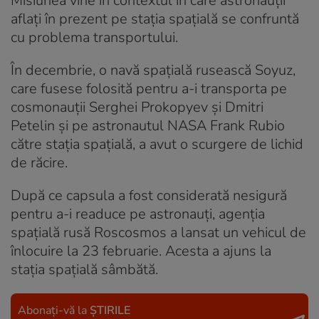
Misiunea vine în contextul în care astronauții
aflați în prezent pe stația spațială se confruntă
cu problema transportului.
În decembrie, o navă spațială rusească Soyuz,
care fusese folosită pentru a-i transporta pe
cosmonauții Serghei Prokopyev și Dmitri
Petelin și pe astronautul NASA Frank Rubio
către stația spațială, a avut o scurgere de lichid
de răcire.
După ce capsula a fost considerată nesigură
pentru a-i readuce pe astronauți, agenția
spațială rusă Roscosmos a lansat un vehicul de
înlocuire la 23 februarie. Acesta a ajuns la
stația spațială sâmbătă.
Abonați-vă la
ȘTIRILE