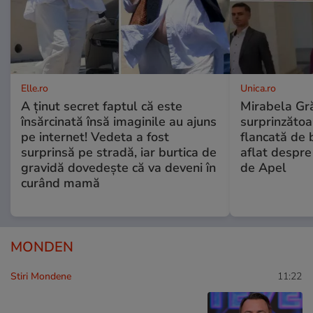
Elle.ro
Unica.ro
A ținut secret faptul că este
Mirabela Gră
însărcinată însă imaginile au ajuns
surprinzătoar
pe internet! Vedeta a fost
flancată de 
surprinsă pe stradă, iar burtica de
aflat despre
gravidă dovedește că va deveni în
de Apel
curând mamă
MONDEN
Stiri Mondene
11:22