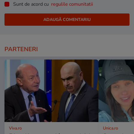
Sunt de acord cu
regulile comunitatii
PARTENERI
Viva.ro
Unica.ro