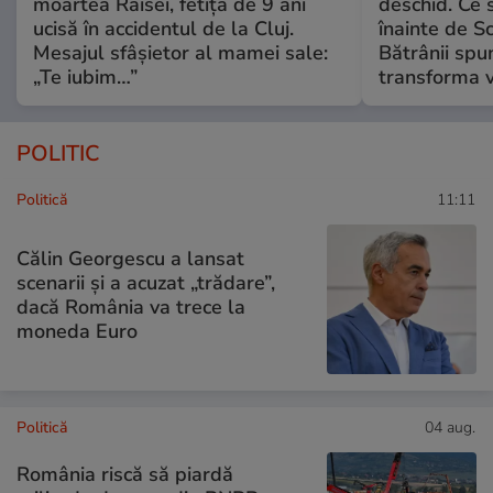
moartea Raisei, fetița de 9 ani
deschid. Ce 
ucisă în accidentul de la Cluj.
înainte de S
Mesajul sfâșietor al mamei sale:
Bătrânii spun
„Te iubim…”
transforma v
POLITIC
Politică
11:11
Călin Georgescu a lansat
scenarii și a acuzat „trădare”,
dacă România va trece la
moneda Euro
Politică
04 aug.
România riscă să piardă