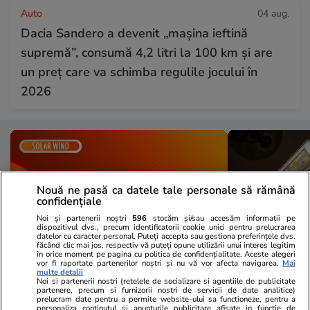
Auto
04 aug.
Dacia Sandero a devenit „mașina ieftină
supremă”, consumă 4,2 litri la 100 km și are
un preț care va schimba regulile jocului în
2026
Nouă ne pasă ca datele tale personale să rămână
confidențiale
Noi și partenerii noștri
596
stocăm și/sau accesăm informații pe
dispozitivul dvs., precum identificatorii cookie unici pentru prelucrarea
datelor cu caracter personal. Puteți accepta sau gestiona preferințele dvs.
făcând clic mai jos, respectiv vă puteți opune utilizării unui interes legitim
în orice moment pe pagina cu politica de confidențialitate. Aceste alegeri
vor fi raportate partenerilor noștri și nu vă vor afecta navigarea.
Mai
multe detalii
Noi si partenerii nostri (retelele de socializare si agentiile de publicitate
Lifestyle
11:37
Lifestyle
partenere, precum si furnizorii nostri de servicii de date analitice)
prelucram date pentru a permite website-ului sa functioneze, pentru a
Ce este vântul solar și cum ne
Schimbarea 
personaliza continutul si anunturile publicitare afisate in functie de