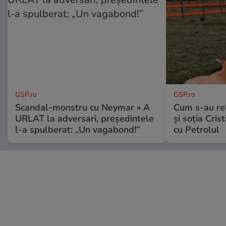
GSP.ro
GSP.ro
Scandal-monstru cu Neymar » A
Cum s-au re
URLAT la adversari, președintele
și soția Cris
l-a spulberat: „Un vagabond!”
cu Petrolul