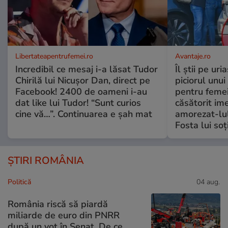
Libertateapentrufemei.ro
Avantaje.ro
Incredibil ce mesaj i-a lăsat Tudor
Îl știi pe ur
Chirilă lui Nicușor Dan, direct pe
piciorul unui
Facebook! 2400 de oameni i-au
pentru femei
dat like lui Tudor! “Sunt curios
căsătorit ime
cine vă…”. Continuarea e șah mat
amorezat-lul
Fosta lui soț
ȘTIRI ROMÂNIA
Politică
04 aug.
România riscă să piardă
miliarde de euro din PNRR
după un vot în Senat. De ce