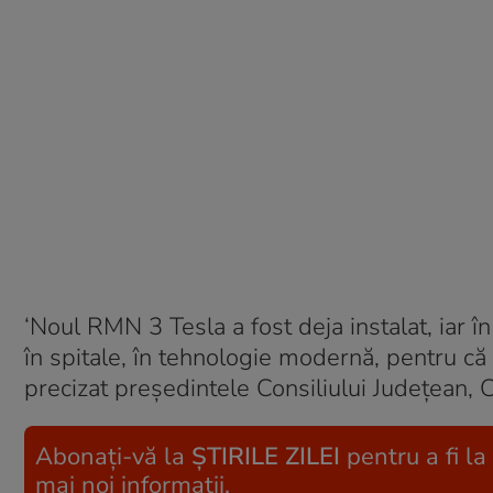
‘Noul RMN 3 Tesla a fost deja instalat, iar î
în spitale, în tehnologie modernă, pentru că
precizat preşedintele Consiliului Judeţean, 
Abonați-vă la
ȘTIRILE ZILEI
pentru a fi la
mai noi informații.