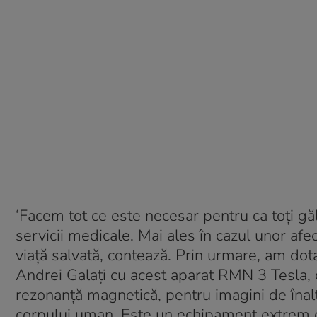
‘Facem tot ce este necesar pentru ca toţi găl
servicii medicale. Mai ales în cazul unor afe
viaţă salvată, contează. Prin urmare, am dot
Andrei Galaţi cu acest aparat RMN 3 Tesla, c
rezonanţă magnetică, pentru imagini de înaltă 
corpului uman. Este un echipament extrem d