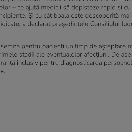
elor – ce ajută medicii să depisteze rapid şi cu
 incipiente. Şi cu cât boala este descoperită ma
idicate, a declarat preşedintele Consiliului Ju
 însemna pentru pacienţi un timp de aşteptare m
primele stadii ale eventualelor afecţiuni. De a
iguranţă inclusiv pentru diagnosticarea persoane
e.