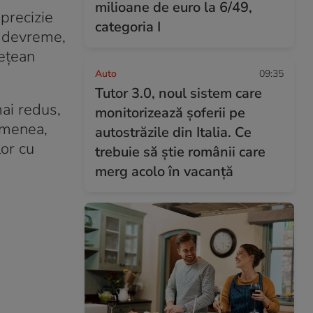
milioane de euro la 6/49,
 precizie
categoria I
i devreme,
deţean
Auto
09:35
Tutor 3.0, noul sistem care
ai redus,
monitorizează șoferii pe
semenea,
autostrăzile din Italia. Ce
lor cu
trebuie să știe românii care
merg acolo în vacanță