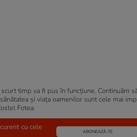
n scurt timp va fi pus în funcţiune. Continuăm s
 sănătatea şi viaţa oamenilor sunt cele mai imp
Costel Fotea.
 curent cu cele
ABONEAZĂ-TE