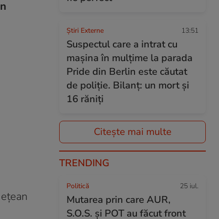
in
Știri Externe
13:51
Suspectul care a intrat cu
mașina în mulțime la parada
Pride din Berlin este căutat
de poliție. Bilanț: un mort și
16 răniți
Citește mai multe
TRENDING
Politică
25 iul.
deţean
Mutarea prin care AUR,
S.O.S. și POT au făcut front