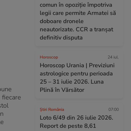
comun în opoziție împotriva
legii care permite Armatei să
doboare dronele
neautorizate. CCR a tranșat
definitiv disputa
Horoscop
24 iul.
Horoscop Urania | Previziuni
astrologice pentru perioada
25 – 31 iulie 2026. Luna
 bune
Plină în Vărsător
 fiecare
stol
Știri România
07:00
in
Loto 6/49 din 26 iulie 2026.
le
Report de peste 8,61