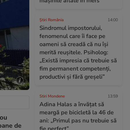
mașinile aflate în mers
Știri România
14:00
Sindromul impostorului,
fenomenul care îi face pe
oameni să creadă că nu își
merită reușitele. Psiholog:
„Există impresia că trebuie să
fim permanent competenți,
productivi și fără greșeli”
Stiri Mondene
13:59
Adina Halas a învățat să
meargă pe bicicletă la 46 de
nou
ani: „Primul pas nu trebuie să
ioane de
fie perfect”