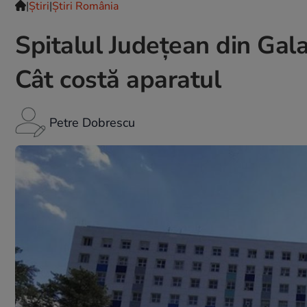
|
Ştiri
|
Știri România
Spitalul Judeţean din Gal
Cât costă aparatul
Petre Dobrescu