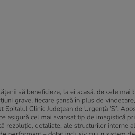
ăţenii să beneficieze, la ei acasă, de cele mai
cţiuni grave, fiecare şansă în plus de vindecare,
at Spitalul Clinic Judeţean de Urgenţă ‘Sf. Apo
e asigură cel mai avansat tip de imagistică pr
rezoluţie, detaliate, ale structurilor interne a
e performant – dotat inclusiv cu un sistem de