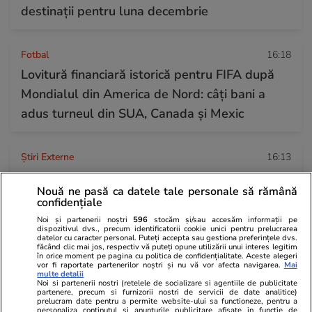
destinații pentru luna decembrie
Fotbal
16:18
Lovitură financiară istorică pentru FIFA după
Mondialul din America de Nord: câți bani a
adus turneul din SUA, Canada și Mexic
Știri Externe
16:13
Andy Burnham, cunoscut ca „Regele Nordului”,
Nouă ne pasă ca datele tale personale să rămână
devine noul premier al Marii Britanii și promite
confidențiale
o guvernare „altfel”, cu un „plan pe zece ani”
Noi și partenerii noștri
596
stocăm și/sau accesăm informații pe
dispozitivul dvs., precum identificatorii cookie unici pentru prelucrarea
datelor cu caracter personal. Puteți accepta sau gestiona preferințele dvs.
făcând clic mai jos, respectiv vă puteți opune utilizării unui interes legitim
Citește mai multe
în orice moment pe pagina cu politica de confidențialitate. Aceste alegeri
vor fi raportate partenerilor noștri și nu vă vor afecta navigarea.
Mai
multe detalii
Noi si partenerii nostri (retelele de socializare si agentiile de publicitate
partenere, precum si furnizorii nostri de servicii de date analitice)
prelucram date pentru a permite website-ului sa functioneze, pentru a
TRENDING
personaliza continutul si anunturile publicitare afisate in functie de