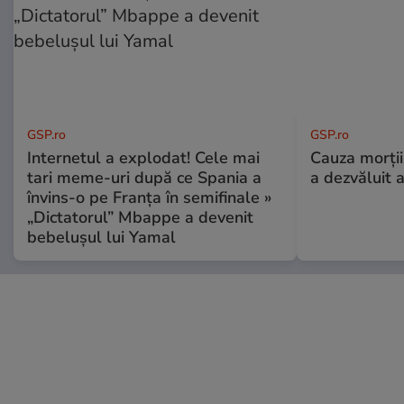
GSP.ro
GSP.ro
Internetul a explodat! Cele mai
Cauza morții
tari meme-uri după ce Spania a
a dezvăluit 
învins-o pe Franța în semifinale »
„Dictatorul” Mbappe a devenit
bebelușul lui Yamal