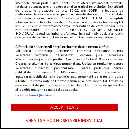
interesele si/sau profilul dvs., pentru a va oferi functionalitati aferente
retelelor de socializare si pentru a analiza traficul pe website. Beneficiati
Vacanțe și Cultură
19 iul.
de drepturile prevazute de art. 15-22 din GDPR in legatura cu
prelucrarea datelor cu caracter personal. Aceste drepturi pot fi exercitate
Mesaje de Sfântul Ilie 2026. Urări și felicitări
prin modalitatea indicata
aici
. Prin click pe “ACCEPT TOATE”, acceptati
folosirea tuturor Tehnologiilor de tip Cookie, care implica inclusiv acceptul
de Sfântul Ilie 2026
dvs. cu privire la stocarea/accesarea informatiilor de catre Vendor-ii cu
care colaboram. Prin click pe “VREAU SA MODIFIC SETARILE
INDIVIDUAL” puteti schimba preferintele in mod individual, mai putin
cele legate de cookie strict necesare pentru functionarea website-ului.
Vacanțe și Cultură
17 iul.
Atât noi, cât și partenerii noștri prelucrăm datele pentru a oferi:
Măsurarea performanței reclamelor. Utilizarea profilurilor pentru
Ce nume se sărbătoresc de Sfântul Ilie. Cui îi
selectarea conținutului personalizat. Stocarea și/sau accesarea
informațiilor de pe un dispozitiv. Dezvoltarea și îmbunătățirea serviciilor.
spunem La Mulți Ani
Crearea profilurilor de conținut personalizat. Utilizarea profilurilor pentru
selectarea publicității personalizate. Crearea profilurilor pentru
publicitate personalizată. Măsurarea performanței conținutului.
Înțelegerea publicului prin statistici sau combinații de date din surse
Știri România
10:57
diferite. Utilizarea datelor limitate pentru a selecta conținutul. Utilizarea
de date limitate pentru a selecta publicitatea. Date precise de geolocație
ANM a emis patru avertizări de caniculă și
și identificarea prin scanarea dispozitivului.
vijelii. Harta zonelor vizate de avertizările
Listă parteneri (furnizori)
meteo de vreme extremă
ACCEPT TOATE
VREAU SA MODIFIC SETARILE INDIVIDUAL
Știri România
09:28