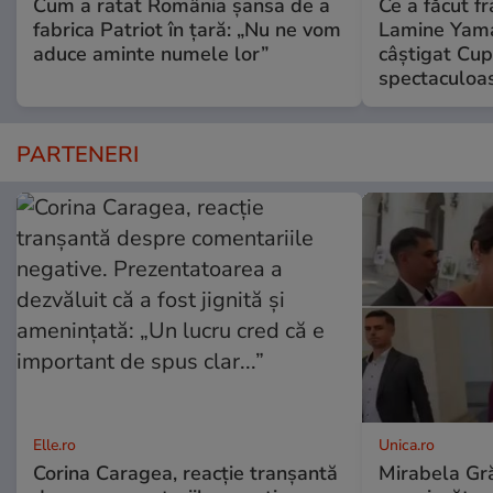
Cum a ratat România șansa de a
Ce a făcut fr
fabrica Patriot în țară: „Nu ne vom
Lamine Yama
aduce aminte numele lor”
câștigat Cup
spectaculoa
PARTENERI
Elle.ro
Unica.ro
Corina Caragea, reacție tranșantă
Mirabela Gră