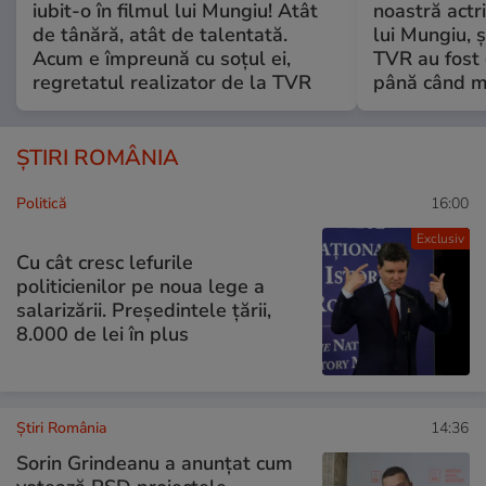
iubit-o în filmul lui Mungiu! Atât
noastră actri
de tânără, atât de talentată.
lui Mungiu, ș
Acum e împreună cu soțul ei,
TVR au fost 
regretatul realizator de la TVR
până când mo
ȘTIRI ROMÂNIA
Politică
16:00
Exclusiv
Cu cât cresc lefurile
politicienilor pe noua lege a
salarizării. Președintele țării,
8.000 de lei în plus
Știri România
14:36
Sorin Grindeanu a anunțat cum