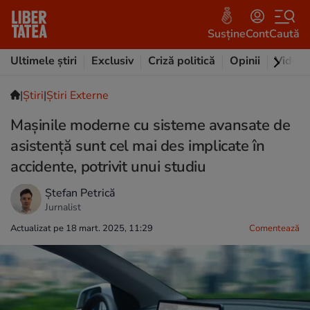
Susține
Cont
Caută
Ultimele știri
Exclusiv
Criză politică
Opinii
Video
|
Ştiri
|
Știri Externe
Mașinile moderne cu sisteme avansate de
asistență sunt cel mai des implicate în
accidente, potrivit unui studiu
Ștefan Petrică
Jurnalist
Actualizat pe 18 mart. 2025, 11:29
Comentează