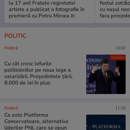
la 17 ani! Fratele regretatei
fostul sot:&qu
artiste a publicat o fotografie în
cu nașul nost
premieră cu Petru Mircea Jr.
fara preced
POLITIC
Politică
16:00
Exclusiv
Cu cât cresc lefurile
politicienilor pe noua lege a
salarizării. Președintele țării,
8.000 de lei în plus
Politică
11:18
Ce este Platforma
Conservatoare, alternativa
liderilor PNL care se opun