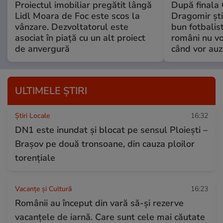
Proiectul imobiliar pregătit lângă
După finala
Lidl Moara de Foc este scos la
Dragomir ști
vânzare. Dezvoltatorul este
bun fotbalist
asociat în piață cu un alt proiect
români nu vor
de anvergură
când vor auz
ULTIMELE ȘTIRI
Știri Locale
16:32
DN1 este inundat și blocat pe sensul Ploiești –
Brașov pe două tronsoane, din cauza ploilor
torențiale
Vacanțe și Cultură
16:23
Românii au început din vară să-și rezerve
vacanțele de iarnă. Care sunt cele mai căutate