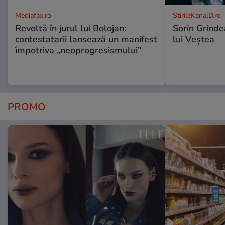
Mediafax.ro
StirileKanalD.ro
Revoltă în jurul lui Bolojan:
Sorin Grinde
contestatarii lansează un manifest
lui Veștea
împotriva „neoprogresismului”
PROMO