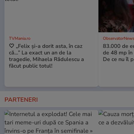
TVMania.ro
ObservatorNews
🤍 „Felix și-a dorit asta, în caz
83.000 de e
că…” La exact un an de la
de 48 mp în 
tragedie, Mihaela Rădulescu a
De ce nu îl 
făcut public totul!
PARTENERI