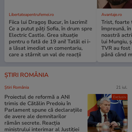
Libertateapentrufemei.ro
Avantaje.ro
Fiica lui Dragoș Bucur, în lacrimi!
Trist, foarte
Ce a putut păți Sofia, în drum spre
împreună, în
Electric Castle. Grea situație
noastră actri
pentru o fată de 19 ani! Tatăl ei i-
lui Mungiu, ș
a lăsat imediat un comentariu,
TVR au fost 
care a stârnit un val de reacții
până când mo
ȘTIRI ROMÂNIA
Știri România
21 iul.
Proiectul de reformă a ANI
Exclusiv
trimis de Cătălin Predoiu în
Parlament spune că declarațiile
de avere ale demnitarilor
rămân secrete. Reacția
ministrului interimar al Justiției