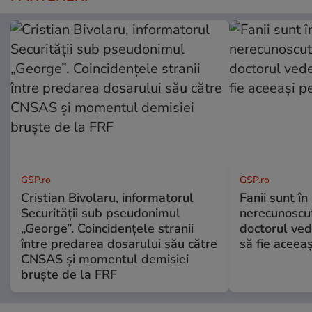
GSP.ro
GSP.ro
Cristian Bivolaru, informatorul
Fanii sunt în 
Securității sub pseudonimul
nerecunoscut
„George”. Coincidențele stranii
doctorul ved
între predarea dosarului său către
să fie aceea
CNSAS și momentul demisiei
bruște de la FRF