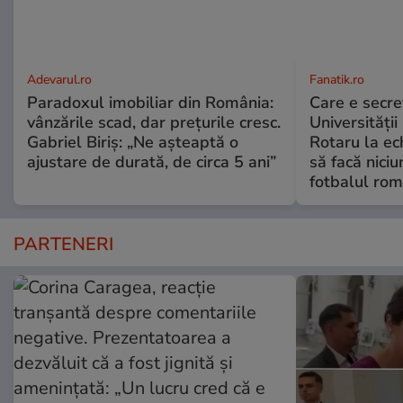
Adevarul.ro
Fanatik.ro
Paradoxul imobiliar din România:
Care e secre
vânzările scad, dar prețurile cresc.
Universității
Gabriel Biriș: „Ne așteaptă o
Rotaru la ec
ajustare de durată, de circa 5 ani”
să facă niciu
fotbalul ro
PARTENERI