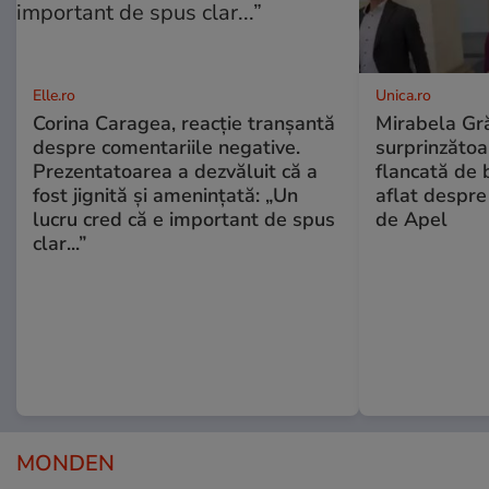
Elle.ro
Unica.ro
Corina Caragea, reacție tranșantă
Mirabela Gră
despre comentariile negative.
surprinzătoar
Prezentatoarea a dezvăluit că a
flancată de 
fost jignită și amenințată: „Un
aflat despre
lucru cred că e important de spus
de Apel
clar...”
MONDEN