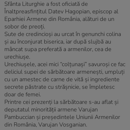
Sfânta Liturghie a fost oficiată de
Înaltpreasfinţitul Datev Hagopian, episcop al
Eparhiei Armene din România, alături de un
sobor de preoţi.
Sute de credincioşi au urcat în genunchi colina
şi au înconjurat biserica, iar după slujbă au
mâncat supa preferată a armenilor, cea de
urechiuşe.
Urechiuşele, acei mici “colţunaşi” savuroşi ce fac
deliciul supei de sărbătoare armeneşti, umpluţi
cu un amestec de carne de vită şi ingrediente
secrete păstrate cu străşnicie, se împletesc
doar de femei.
Printre cei prezenţi la sărbătoare s-au aflat şi
deputatul minorităţii armene Varujan
Pambuccian şi preşedintele Uniunii Armenilor
din România, Varujan Vosganian.