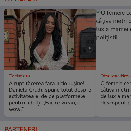
TVMania.ro
ObservatorNews
A rupt tăcerea fără nicio rușine!
O femeie cer
Daniela Crudu spune totul despre
câţiva metri
activitatea ei de pe platformele
de lux a mam
pentru adulți: „Fac ce vreau, e
descoperit po
wow!”
PARTENERI