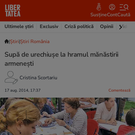
Susține
Cont
Caută
Ultimele știri
Exclusiv
Criză politică
Opinii
Video
|
Ştiri
|
Știri România
Supă de urechiuşe la hramul mănăstirii
armeneşti
Cristina Scortariu
17 aug. 2014, 17:37
Comentează