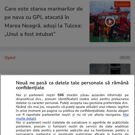
Exclusiv
Care este starea marinarilor de
pe nava cu GPL atacată în
Marea Neagră, aduși la Tulcea:
„Unul a fost intubat”
Opinii
09:00
Nouă ne pasă ca datele tale personale să rămână
Lumea după 2015
confidențiale
Noi și partenerii noștri
596
stocăm și/sau accesăm informații pe
dispozitivul dvs., precum identificatorii cookie unici pentru prelucrarea
datelor cu caracter personal. Puteți accepta sau gestiona preferințele dvs.
făcând clic mai jos, respectiv vă puteți opune utilizării unui interes legitim
în orice moment pe pagina cu politica de confidențialitate. Aceste alegeri
vor fi raportate partenerilor noștri și nu vă vor afecta navigarea.
Mai
multe detalii
Opinii
21 iul.
Noi si partenerii nostri (retelele de socializare si agentiile de publicitate
partenere, precum si furnizorii nostri de servicii de date analitice)
prelucram date pentru a permite website-ului sa functioneze, pentru a
personaliza continutul si anunturile publicitare afisate in functie de