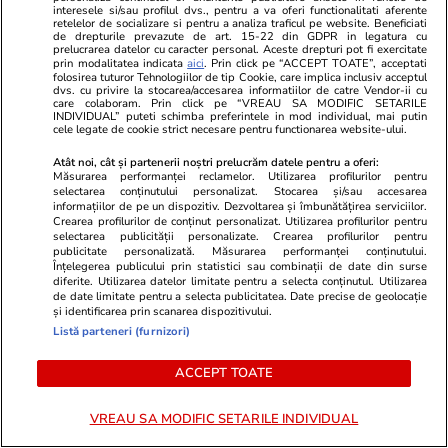
De la muncitorul eroic la
interesele si/sau profilul dvs., pentru a va oferi functionalitati aferente
retelelor de socializare si pentru a analiza traficul pe website. Beneficiati
votantul antipatic: două fețe ale
de drepturile prevazute de art. 15-22 din GDPR in legatura cu
prelucrarea datelor cu caracter personal. Aceste drepturi pot fi exercitate
clasei populare
prin modalitatea indicata
aici
. Prin click pe “ACCEPT TOATE”, acceptati
folosirea tuturor Tehnologiilor de tip Cookie, care implica inclusiv acceptul
dvs. cu privire la stocarea/accesarea informatiilor de catre Vendor-ii cu
care colaboram. Prin click pe “VREAU SA MODIFIC SETARILE
INDIVIDUAL” puteti schimba preferintele in mod individual, mai putin
cele legate de cookie strict necesare pentru functionarea website-ului.
Opinii
21 iul.
Atât noi, cât și partenerii noștri prelucrăm datele pentru a oferi:
Măsurarea performanței reclamelor. Utilizarea profilurilor pentru
selectarea conținutului personalizat. Stocarea și/sau accesarea
informațiilor de pe un dispozitiv. Dezvoltarea și îmbunătățirea serviciilor.
Crearea profilurilor de conținut personalizat. Utilizarea profilurilor pentru
selectarea publicității personalizate. Crearea profilurilor pentru
Tăcerea mieilor
publicitate personalizată. Măsurarea performanței conținutului.
Înțelegerea publicului prin statistici sau combinații de date din surse
diferite. Utilizarea datelor limitate pentru a selecta conținutul. Utilizarea
de date limitate pentru a selecta publicitatea. Date precise de geolocație
și identificarea prin scanarea dispozitivului.
Listă parteneri (furnizori)
Opinii
20 iul.
ACCEPT TOATE
Regimul Dan + Bolojan +
VREAU SA MODIFIC SETARILE INDIVIDUAL
Grindeanu + Fritz, mai nociv