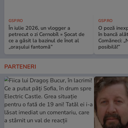
GSP.RO
GSP.RO
În iulie 2026, un vlogger a
O poză inexp
petrecut o zi Cernobîl » Șocat de
în bancă ală
ce a găsit la bazinul de înot al
Comăneci: „N
„orașului fantomă”
posibilă!”
PARTENERI