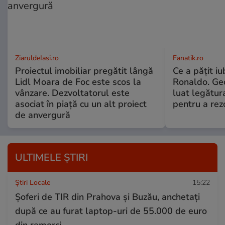
ZiaruldeIasi.ro
Fanatik.ro
Proiectul imobiliar pregătit lângă
Ce a pățit iu
Lidl Moara de Foc este scos la
Ronaldo. Ge
vânzare. Dezvoltatorul este
luat legătura
asociat în piață cu un alt proiect
pentru a re
de anvergură
ULTIMELE ȘTIRI
Știri Locale
15:22
Șoferi de TIR din Prahova și Buzău, anchetați
după ce au furat laptop-uri de 55.000 de euro
din remorci