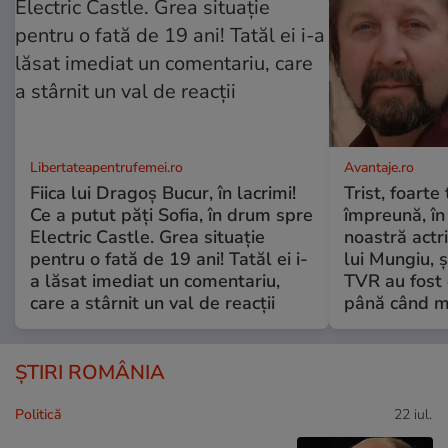
Libertateapentrufemei.ro
Avantaje.ro
Fiica lui Dragoș Bucur, în lacrimi!
Trist, foarte
Ce a putut păți Sofia, în drum spre
împreună, în
Electric Castle. Grea situație
noastră actri
pentru o fată de 19 ani! Tatăl ei i-
lui Mungiu, ș
a lăsat imediat un comentariu,
TVR au fost 
care a stârnit un val de reacții
până când mo
ȘTIRI ROMÂNIA
Politică
22 iul.