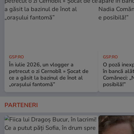
GSP.RO
GSP.RO
În iulie 2026, un vlogger a
O poză inexp
petrecut o zi Cernobîl » Șocat de
în bancă ală
ce a găsit la bazinul de înot al
Comăneci: „N
„orașului fantomă”
posibilă!”
PARTENERI