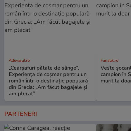
Adevarul.ro
Fanatik.ro
„Cearșafuri pătate de sânge”.
Veste șocantă
Experiența de coșmar pentru un
campion în S
român într-o destinație populară
murit la doa
din Grecia: „Am făcut bagajele și
am plecat”
PARTENERI