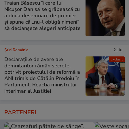
Traian Băsescu îi cere lui
Nicușor Dan să se grăbească cu
a doua desemnare de premier
și spune că „nu-l obligă nimeni”
să declanșeze alegeri anticipate
Știri România
21 iul.
Declarațiile de avere ale
Exclusiv
demnitarilor rămân secrete,
potrivit proiectului de reformă a
ANI trimis de Cătălin Predoiu în
Parlament. Reacția ministrului
interimar al Justiției
PARTENERI