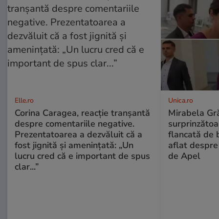
Elle.ro
Unica.ro
Corina Caragea, reacție tranșantă
Mirabela Gră
despre comentariile negative.
surprinzătoar
Prezentatoarea a dezvăluit că a
flancată de 
fost jignită și amenințată: „Un
aflat despre
lucru cred că e important de spus
de Apel
clar...”