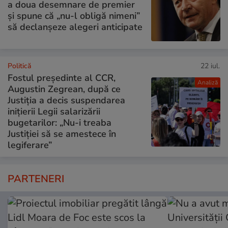
a doua desemnare de premier
și spune că „nu-l obligă nimeni”
să declanșeze alegeri anticipate
Politică
22 iul.
Fostul președinte al CCR,
Analiză
Augustin Zegrean, după ce
Justiția a decis suspendarea
inițierii Legii salarizării
bugetarilor: „Nu-i treaba
Justiției să se amestece în
legiferare”
PARTENERI