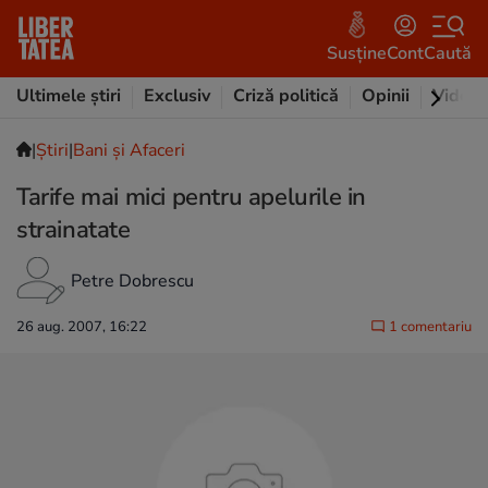
Susține
Cont
Caută
Ultimele știri
Exclusiv
Criză politică
Opinii
Video
|
Ştiri
|
Bani și Afaceri
Tarife mai mici pentru apelurile in
strainatate
Petre Dobrescu
26 aug. 2007, 16:22
1 comentariu