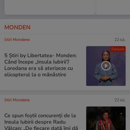
MONDEN
Stiri Mondene
22 iul.
Exclusiv
5 Știri by Libertatea- Monden:
Când începe „Insula Iubirii”/
Loredana era să aterizeze cu
elicopterul la o mănăstire
Stiri Mondene
22 iul.
Ce spun foștii concurenți de la
Insula Iubirii despre Radu
Vâlcan: „De fiecare dată îmi dă