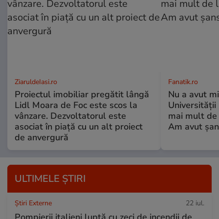
ZiaruldeIasi.ro
Fanatik.ro
Proiectul imobiliar pregătit lângă
Nu a avut mi
Lidl Moara de Foc este scos la
Universități
vânzare. Dezvoltatorul este
mai mult de 
asociat în piață cu un alt proiect
Am avut șan
de anvergură
ULTIMELE ȘTIRI
Știri Externe
22 iul.
Pompierii italieni luptă cu zeci de incendii de