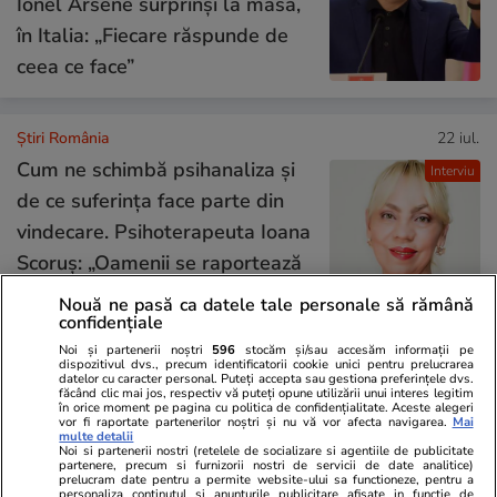
Ionel Arsene surprinși la masă,
în Italia: „Fiecare răspunde de
ceea ce face”
Știri România
22 iul.
Cum ne schimbă psihanaliza și
Interviu
de ce suferința face parte din
vindecare. Psihoterapeuta Ioana
Scoruș: „Oamenii se raportează
la viață într-un mod idealizat,
Nouă ne pasă ca datele tale personale să rămână
confidențiale
iar asta menține sentimentul
Noi și partenerii noștri
596
stocăm și/sau accesăm informații pe
neîmplinirii”
dispozitivul dvs., precum identificatorii cookie unici pentru prelucrarea
datelor cu caracter personal. Puteți accepta sau gestiona preferințele dvs.
făcând clic mai jos, respectiv vă puteți opune utilizării unui interes legitim
în orice moment pe pagina cu politica de confidențialitate. Aceste alegeri
vor fi raportate partenerilor noștri și nu vă vor afecta navigarea.
Mai
Opinii
22 iul.
multe detalii
Noi si partenerii nostri (retelele de socializare si agentiile de publicitate
partenere, precum si furnizorii nostri de servicii de date analitice)
prelucram date pentru a permite website-ului sa functioneze, pentru a
personaliza continutul si anunturile publicitare afisate in functie de