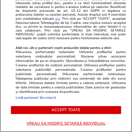
interesele si/sau profilul dvs., pentru a va oferi functionalitati aferente
Lumea după 2015
retelelor de socializare si pentru a analiza traficul pe website. Beneficiati
de drepturile prevazute de art. 15-22 din GDPR in legatura cu
prelucrarea datelor cu caracter personal. Aceste drepturi pot fi exercitate
prin modalitatea indicata
aici
. Prin click pe “ACCEPT TOATE”, acceptati
folosirea tuturor Tehnologiilor de tip Cookie, care implica inclusiv acceptul
dvs. cu privire la stocarea/accesarea informatiilor de catre Vendor-ii cu
care colaboram. Prin click pe “VREAU SA MODIFIC SETARILE
INDIVIDUAL” puteti schimba preferintele in mod individual, mai putin
cele legate de cookie strict necesare pentru functionarea website-ului.
Opinii
21 iul.
Atât noi, cât și partenerii noștri prelucrăm datele pentru a oferi:
Măsurarea performanței reclamelor. Utilizarea profilurilor pentru
selectarea conținutului personalizat. Stocarea și/sau accesarea
De la muncitorul eroic la
informațiilor de pe un dispozitiv. Dezvoltarea și îmbunătățirea serviciilor.
Crearea profilurilor de conținut personalizat. Utilizarea profilurilor pentru
votantul antipatic: două fețe ale
selectarea publicității personalizate. Crearea profilurilor pentru
publicitate personalizată. Măsurarea performanței conținutului.
clasei populare
Înțelegerea publicului prin statistici sau combinații de date din surse
diferite. Utilizarea datelor limitate pentru a selecta conținutul. Utilizarea
de date limitate pentru a selecta publicitatea. Date precise de geolocație
și identificarea prin scanarea dispozitivului.
Listă parteneri (furnizori)
Opinii
21 iul.
ACCEPT TOATE
VREAU SA MODIFIC SETARILE INDIVIDUAL
Tăcerea mieilor