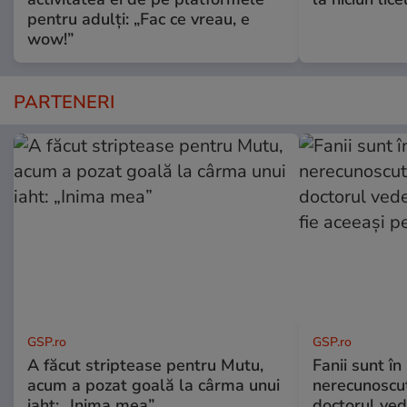
pentru adulți: „Fac ce vreau, e
wow!”
PARTENERI
GSP.ro
GSP.ro
A făcut striptease pentru Mutu,
Fanii sunt în 
acum a pozat goală la cârma unui
nerecunoscut
iaht: „Inima mea”
doctorul ved