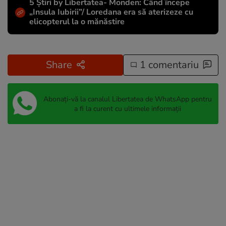
5 Știri by Libertatea- Monden: Când începe
„Insula Iubirii”/ Loredana era să aterizeze cu
elicopterul la o mănăstire
Share
1 comentariu
Abonați-vă la canalul Libertatea de WhatsApp pentru
a fi la curent cu ultimele informații