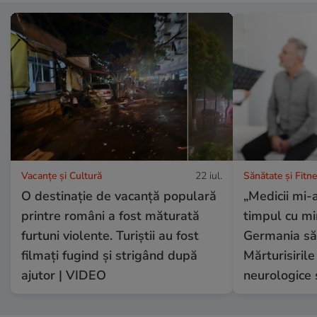
Vacanțe și Cultură
22 iul.
Sănătate și Fitn
O destinație de vacanță populară
„Medicii mi-a
printre români a fost măturată
timpul cu mi
furtuni violente. Turiștii au fost
Germania să 
filmați fugind și strigând după
Mărturisirile
ajutor | VIDEO
neurologice 