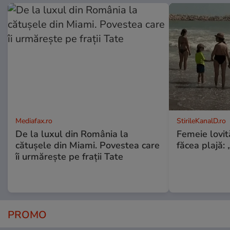
Mediafax.ro
StirileKanalD.ro
De la luxul din România la
Femeie lovit
cătușele din Miami. Povestea care
făcea plajă: „
îi urmărește pe frații Tate
PROMO