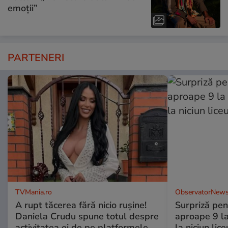
emoții”
PARTENERI
TVMania.ro
ObservatorNews
A rupt tăcerea fără nicio rușine!
Surpriză pen
Daniela Crudu spune totul despre
aproape 9 la
activitatea ei de pe platformele
la niciun lice