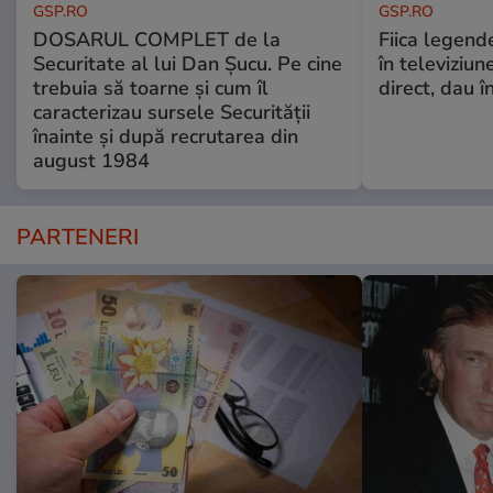
GSP.RO
GSP.RO
DOSARUL COMPLET de la
Fiica legende
Securitate al lui Dan Șucu. Pe cine
în televiziun
trebuia să toarne și cum îl
direct, dau î
caracterizau sursele Securității
înainte și după recrutarea din
august 1984
PARTENERI