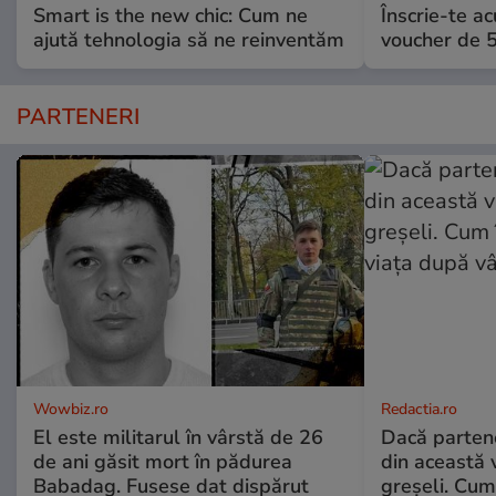
Smart is the new chic: Cum ne
Înscrie-te ac
ajută tehnologia să ne reinventăm
voucher de 5
PARTENERI
Wowbiz.ro
Redactia.ro
El este militarul în vârstă de 26
Dacă parten
de ani găsit mort în pădurea
din această v
Babadag. Fusese dat dispărut
greșeli. Cum 