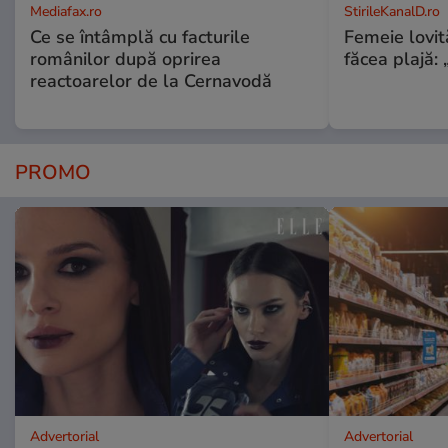
Mediafax.ro
StirileKanalD.ro
Ce se întâmplă cu facturile
Femeie lovit
românilor după oprirea
făcea plajă: „
reactoarelor de la Cernavodă
PROMO
Advertorial
Advertorial