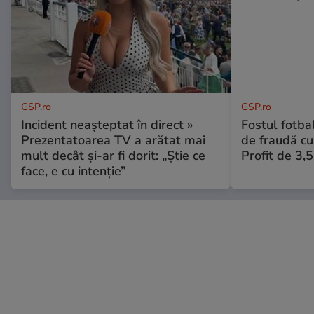
GSP.ro
GSP.ro
Incident neașteptat în direct »
Fostul fotba
Prezentatoarea TV a arătat mai
de fraudă cu 
mult decât și-ar fi dorit: „Știe ce
Profit de 3,
face, e cu intenție”