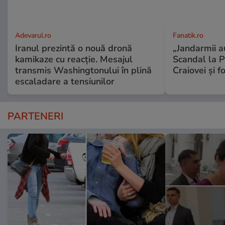
Adevarul.ro
Fanatik.ro
Iranul prezintă o nouă dronă
„Jandarmii au
kamikaze cu reacție. Mesajul
Scandal la P
transmis Washingtonului în plină
Craiovei și f
escaladare a tensiunilor
PARTENERI