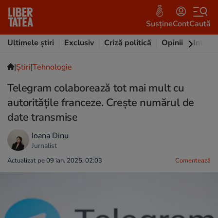
Susține
Cont
Caută
Ultimele știri
Exclusiv
Criză politică
Opinii
Intervi
|
Ştiri
|
Tehnologie
Telegram colaborează tot mai mult cu
autoritățile franceze. Crește numărul de
date transmise
Ioana Dinu
Jurnalist
Actualizat pe 09 ian. 2025, 02:03
Comentează