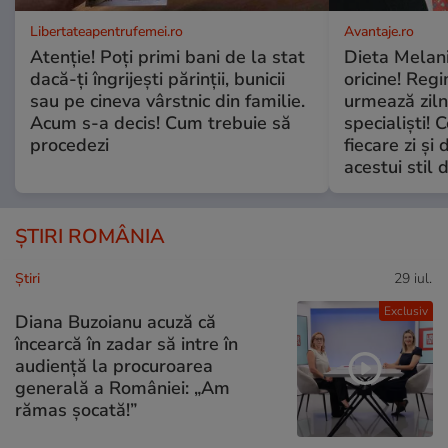
Libertateapentrufemei.ro
Avantaje.ro
Atenție! Poți primi bani de la stat
Dieta Melan
dacă-ți îngrijești părinții, bunicii
oricine! Regi
sau pe cineva vârstnic din familie.
urmează zilni
Acum s-a decis! Cum trebuie să
specialiști! 
procedezi
fiecare zi și 
acestui stil 
ȘTIRI ROMÂNIA
Ştiri
29 iul.
Exclusiv
Diana Buzoianu acuză că
încearcă în zadar să intre în
audiență la procuroarea
generală a României: „Am
rămas șocată!”