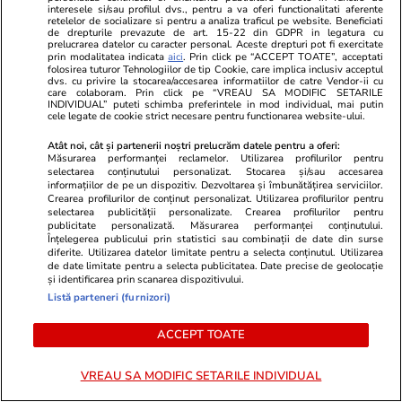
„Avem colegi care ne-au murit în
cumpără o ro
interesele si/sau profilul dvs., pentru a va oferi functionalitati aferente
retelelor de socializare si pentru a analiza traficul pe website. Beneficiati
spital”. Mărturii cutremurătoare
favorita pen
de drepturile prevazute de art. 15-22 din GDPR in legatura cu
prelucrarea datelor cu caracter personal. Aceste drepturi pot fi exercitate
de la Spitalul Bagdasar-Arseni
prin modalitatea indicata
aici
. Prin click pe “ACCEPT TOATE”, acceptati
folosirea tuturor Tehnologiilor de tip Cookie, care implica inclusiv acceptul
dvs. cu privire la stocarea/accesarea informatiilor de catre Vendor-ii cu
care colaboram. Prin click pe “VREAU SA MODIFIC SETARILE
INDIVIDUAL” puteti schimba preferintele in mod individual, mai putin
cele legate de cookie strict necesare pentru functionarea website-ului.
Lifestyle
26 iul.
Atât noi, cât și partenerii noștri prelucrăm datele pentru a oferi:
Măsurarea performanței reclamelor. Utilizarea profilurilor pentru
selectarea conținutului personalizat. Stocarea și/sau accesarea
Ploaia de meteori Delta
informațiilor de pe un dispozitiv. Dezvoltarea și îmbunătățirea serviciilor.
Aquaride 2026: când o poți
Crearea profilurilor de conținut personalizat. Utilizarea profilurilor pentru
selectarea publicității personalizate. Crearea profilurilor pentru
vedea cel mai bine
publicitate personalizată. Măsurarea performanței conținutului.
Înțelegerea publicului prin statistici sau combinații de date din surse
diferite. Utilizarea datelor limitate pentru a selecta conținutul. Utilizarea
de date limitate pentru a selecta publicitatea. Date precise de geolocație
și identificarea prin scanarea dispozitivului.
Listă parteneri (furnizori)
Lifestyle
27 iul.
ACCEPT TOATE
Ce este scorțișoara Ceylon și
VREAU SA MODIFIC SETARILE INDIVIDUAL
prin ce se diferențiază