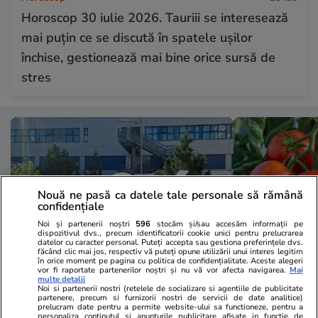
Horoscop 30 iulie 2026. Tauriii se interesează
mai puțin ce se discută în spatele ușilor
închise, gestionează mai bine orice sursă de
stres
Nouă ne pasă ca datele tale personale să rămână
confidențiale
Noi și partenerii noștri
596
stocăm și/sau accesăm informații pe
dispozitivul dvs., precum identificatorii cookie unici pentru prelucrarea
datelor cu caracter personal. Puteți accepta sau gestiona preferințele dvs.
făcând clic mai jos, respectiv vă puteți opune utilizării unui interes legitim
în orice moment pe pagina cu politica de confidențialitate. Aceste alegeri
vor fi raportate partenerilor noștri și nu vă vor afecta navigarea.
Mai
multe detalii
Sănătate și Fitness
29 iul.
Lifestyle
Noi si partenerii nostri (retelele de socializare si agentiile de publicitate
partenere, precum si furnizorii nostri de servicii de date analitice)
A doua zi de grevă în Sănătate:
Ce contează
prelucram date pentru a permite website-ului sa functioneze, pentru a
personaliza continutul si anunturile publicitare afisate in functie de