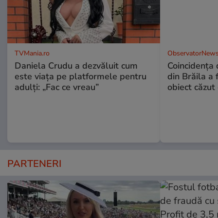
TVMania.ro
ObservatorNews
Daniela Crudu a dezvăluit cum
Coincidența d
este viața pe platformele pentru
din Brăila a 
adulți: „Fac ce vreau”
obiect căzut 
PARTENERI