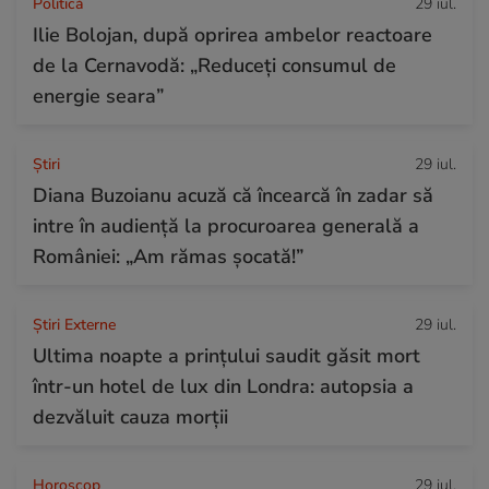
Politică
29 iul.
Ilie Bolojan, după oprirea ambelor reactoare
de la Cernavodă: „Reduceți consumul de
energie seara”
Ştiri
29 iul.
Diana Buzoianu acuză că încearcă în zadar să
intre în audiență la procuroarea generală a
României: „Am rămas șocată!”
Știri Externe
29 iul.
Ultima noapte a prințului saudit găsit mort
într-un hotel de lux din Londra: autopsia a
dezvăluit cauza morții
Horoscop
29 iul.