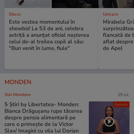
Elle.ro
Unica.ro
Este vestea momentului în
Mirabela Gră
showbiz! La 53 de ani, celebra
surprinzătoar
actriță a anunțat oficial nașterea
flancată de 
celui de-al treilea copil al său:
aflat despre
"Bun venit în lume, fiule"
de Apel
MONDEN
Stiri Mondene
29 iul.
5 Știri by Libertatea- Monden:
Exclusiv
Bianca Drăgușanu rupe tăcerea
despre pensia alimentară pe
care o primește de la Victor
Slav/ Imagini cu vila lui Dorian