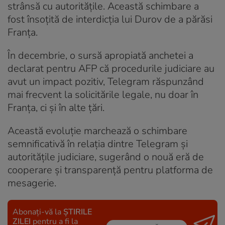
strânsă cu autoritățile. Această schimbare a
fost însoțită de interdicția lui Durov de a părăsi
Franța.
În decembrie, o sursă apropiată anchetei a
declarat pentru AFP că procedurile judiciare au
avut un impact pozitiv, Telegram răspunzând
mai frecvent la solicitările legale, nu doar în
Franța, ci și în alte țări.
Această evoluție marchează o schimbare
semnificativă în relația dintre Telegram și
autoritățile judiciare, sugerând o nouă eră de
cooperare și transparență pentru platforma de
mesagerie.
Abonați-vă la
ȘTIRILE
ZILEI
pentru a fi la