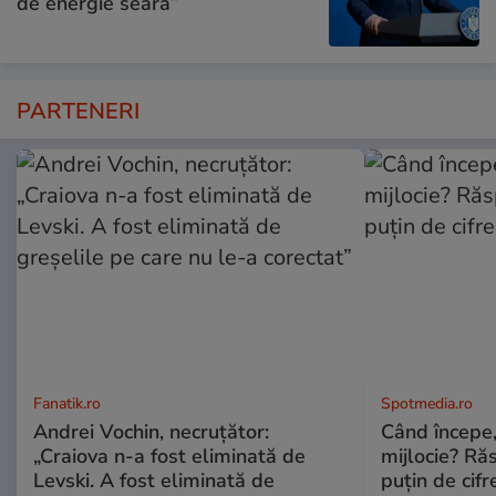
de energie seara”
PARTENERI
Fanatik.ro
Spotmedia.ro
Andrei Vochin, necruțător:
Când începe,
„Craiova n-a fost eliminată de
mijlocie? Ră
Levski. A fost eliminată de
puțin de cif