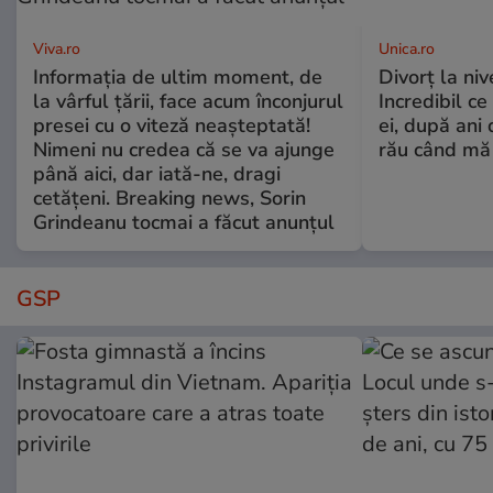
Viva.ro
Unica.ro
Informația de ultim moment, de
Divorț la nive
la vârful țării, face acum înconjurul
Incredibil ce
presei cu o viteză neașteptată!
ei, după ani 
Nimeni nu credea că se va ajunge
rău când mă
până aici, dar iată-ne, dragi
cetățeni. Breaking news, Sorin
Grindeanu tocmai a făcut anunțul
GSP