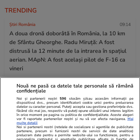
TRENDING
Știri România
09:14
A doua dronă doborâtă în România, la 10 km
de Sfântu Gheorghe. Radu Miruță: A fost
distrusă la 12 minute de la intrarea în spațiul
aerian. MApN: A fost același pilot de F-16 ca
vineri
Nouă ne pasă ca datele tale personale să rămână
Știri România
24 iul.
confidențiale
Procurorii DNA ar fi găsit 500.000 de euro
Noi și partenerii noștri
596
stocăm și/sau accesăm informații pe
dispozitivul dvs., precum identificatorii cookie unici pentru prelucrarea
cash acasă la directorul general al Uzinei
datelor cu caracter personal. Puteți accepta sau gestiona preferințele dvs.
făcând clic mai jos, respectiv vă puteți opune utilizării unui interes legitim
Mecanice Plopeni, precum și două ceasuri
în orice moment pe pagina cu politica de confidențialitate. Aceste alegeri
vor fi raportate partenerilor noștri și nu vă vor afecta navigarea.
Mai
Patek Philippe și Rolex
multe detalii
Noi si partenerii nostri (retelele de socializare si agentiile de publicitate
partenere, precum si furnizorii nostri de servicii de date analitice)
prelucram date pentru a permite website-ului sa functioneze, pentru a
personaliza continutul si anunturile publicitare afisate in functie de