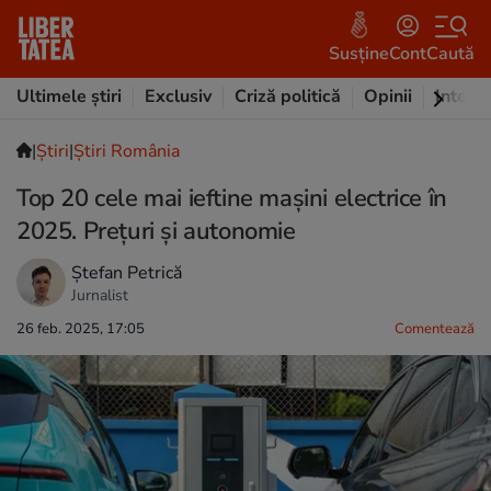
Susține
Cont
Caută
Ultimele știri
Exclusiv
Criză politică
Opinii
Intervi
|
Ştiri
|
Știri România
Top 20 cele mai ieftine mașini electrice în
2025. Prețuri și autonomie
Ștefan Petrică
Jurnalist
26 feb. 2025, 17:05
Comentează