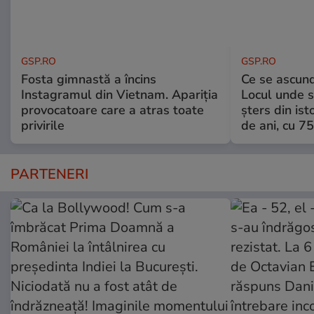
GSP.RO
GSP.RO
Fosta gimnastă a încins
Ce se ascund
Instagramul din Vietnam. Apariția
Locul unde s-
provocatoare care a atras toate
șters din ist
privirile
de ani, cu 7
PARTENERI