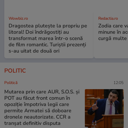
Wowbiz.ro
Redactia.ro
Dragostea plutește la propriu pe
Zodia care v
litoral! Doi îndrăgostiți au
minune în a
transformat marea într-o scenă
curgă multe l
de film romantic. Turiștii prezenți
s-au uitat de două ori
POLITIC
Politică
12:05
Mutarea prin care AUR, S.O.S. și
POT au făcut front comun în
opoziție împotriva legii care
permite Armatei să doboare
dronele neautorizate. CCR a
tranșat definitiv disputa