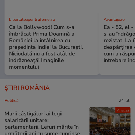
Libertateapentrufemei.ro
Avantaje.ro
Ca la Bollywood! Cum s-a
Ea - 52, el 
îmbrăcat Prima Doamnă a
s-au îndrăgos
României la întâlnirea cu
rezistat. La 
președinta Indiei la București.
despărțirea 
Niciodată nu a fost atât de
cum a răspu
îndrăzneață! Imaginile
întrebare i
momentului
ȘTIRI ROMÂNIA
Politică
24 iul.
Analiză
Marii câștigători ai legii
salarizării unitare:
parlamentarii. Lefuri mărite în
următorii ani cu sume cuprinse