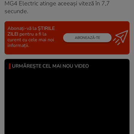
MG4 Electric atinge aceeași viteză în 7,7
secunde.
Abonați-vă la
ȘTIRILE
ZILEI
pentru a fi la
ABONEAZĂ-TE
curent cu cele mai noi
informații.
URMĂREȘTE CEL MAI NOU VIDEO