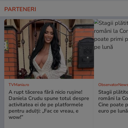
PARTENERI
TVMania.ro
ObservatorNews
A rupt tăcerea fără nicio rușine!
Stagii plătit
Daniela Crudu spune totul despre
români la C
activitatea ei de pe platformele
Cine poate p
pentru adulți: „Fac ce vreau, e
euro pe lună
wow!”