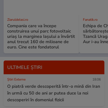
ZiaruldeIasi.ro
Fanatik.ro
Compania care va începe
Echipa de C
construirea unui parc fotovoltaic
sărbătorește
uriaș la marginea Iașului a învârtit
Tzancă Uraga
anul trecut 160 de milioane de
Aur i-au înne
euro. Cine este fondatorul
ULTIMELE ȘTIRI
Știri Externe
18:06
O piatră verde descoperită într-o mină din Iran
în urmă cu 50 de ani ar putea duce la noi
descoperiri în domeniul fizicii