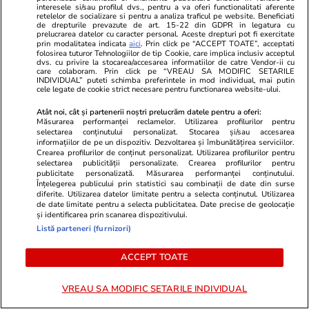
Horoscop
24 iul.
interesele si/sau profilul dvs., pentru a va oferi functionalitati aferente
retelelor de socializare si pentru a analiza traficul pe website. Beneficiati
Horoscop Urania | Previziuni astrologice pentru
de drepturile prevazute de art. 15-22 din GDPR in legatura cu
prelucrarea datelor cu caracter personal. Aceste drepturi pot fi exercitate
perioada 25 – 31 iulie 2026. Luna Plină în
prin modalitatea indicata
aici
. Prin click pe “ACCEPT TOATE”, acceptati
folosirea tuturor Tehnologiilor de tip Cookie, care implica inclusiv acceptul
Vărsător
dvs. cu privire la stocarea/accesarea informatiilor de catre Vendor-ii cu
care colaboram. Prin click pe “VREAU SA MODIFIC SETARILE
INDIVIDUAL” puteti schimba preferintele in mod individual, mai putin
cele legate de cookie strict necesare pentru functionarea website-ului.
Bani și Afaceri
07:32
Atât noi, cât și partenerii noștri prelucrăm datele pentru a oferi:
Măsurarea performanței reclamelor. Utilizarea profilurilor pentru
Benzina și motorina s-au scumpit sâmbătă, 25
selectarea conținutului personalizat. Stocarea și/sau accesarea
informațiilor de pe un dispozitiv. Dezvoltarea și îmbunătățirea serviciilor.
iulie. Cât costă litrul de carburant în București,
Crearea profilurilor de conținut personalizat. Utilizarea profilurilor pentru
Iași, Cluj-Napoca, Timișoara și Constanța
selectarea publicității personalizate. Crearea profilurilor pentru
publicitate personalizată. Măsurarea performanței conținutului.
Înțelegerea publicului prin statistici sau combinații de date din surse
diferite. Utilizarea datelor limitate pentru a selecta conținutul. Utilizarea
de date limitate pentru a selecta publicitatea. Date precise de geolocație
și identificarea prin scanarea dispozitivului.
Listă parteneri (furnizori)
ACCEPT TOATE
VREAU SA MODIFIC SETARILE INDIVIDUAL