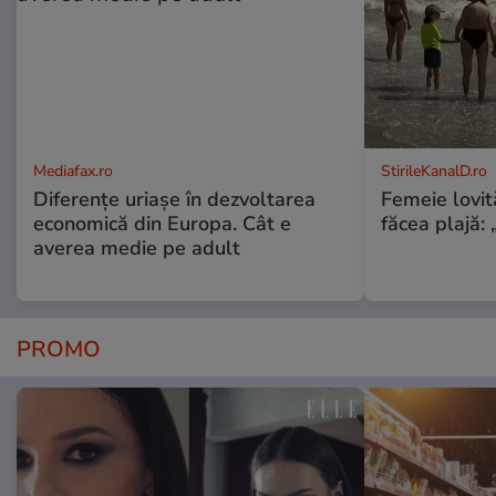
Mediafax.ro
StirileKanalD.ro
Diferențe uriașe în dezvoltarea
Femeie lovit
economică din Europa. Cât e
făcea plajă: „
averea medie pe adult
PROMO