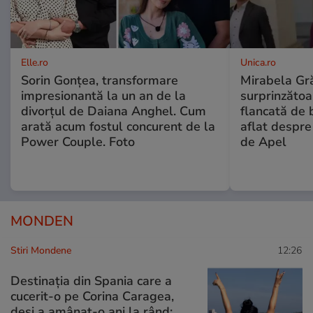
Elle.ro
Unica.ro
Sorin Gonțea, transformare
Mirabela Gră
impresionantă la un an de la
surprinzătoar
divorțul de Daiana Anghel. Cum
flancată de 
arată acum fostul concurent de la
aflat despre
Power Couple. Foto
de Apel
MONDEN
Stiri Mondene
12:26
Destinația din Spania care a
cucerit-o pe Corina Caragea,
deși a amânat-o ani la rând: