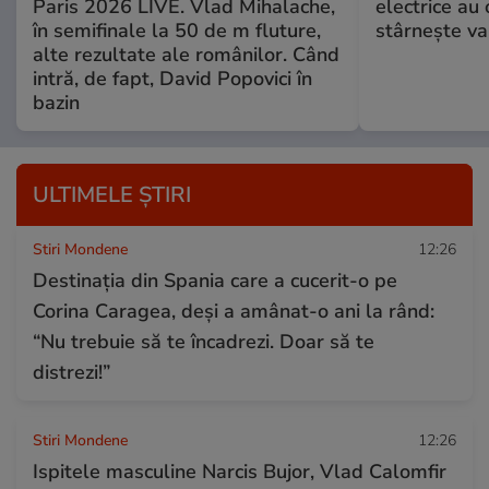
Paris 2026 LIVE. Vlad Mihalache,
electrice au 
în semifinale la 50 de m fluture,
stârnește val
alte rezultate ale românilor. Când
intră, de fapt, David Popovici în
bazin
ULTIMELE ȘTIRI
Stiri Mondene
12:26
Destinația din Spania care a cucerit-o pe
Corina Caragea, deși a amânat-o ani la rând:
“Nu trebuie să te încadrezi. Doar să te
distrezi!”
Stiri Mondene
12:26
Ispitele masculine Narcis Bujor, Vlad Calomfir