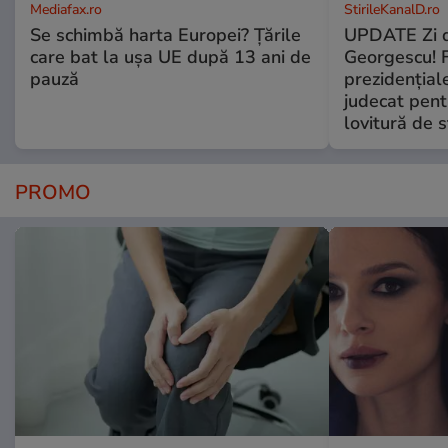
Mediafax.ro
StirileKanalD.ro
Se schimbă harta Europei? Țările
UPDATE Zi d
care bat la ușa UE după 13 ani de
Georgescu! F
pauză
prezidențiale
judecat pent
lovitură de s
PROMO