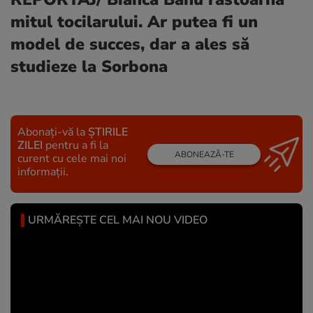
mitul tocilarului. Ar putea fi un
model de succes, dar a ales să
studieze la Sorbona
Abonați-vă la
ȘTIRILE
ZILEI
pentru a fi la
ABONEAZĂ-TE
curent cu cele mai noi
informații.
URMĂREȘTE CEL MAI NOU VIDEO