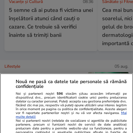
Vacanțe și Cultură
08:36
Sănătate și Fitn
5 semne că ai putea fi victima unei
Cea mai bună
înșelătorii atunci când cauți o
soarelui, nic
cazare. Ce trebuie să verifici
gelul de bro
înainte să trimiți banii
dermatologi
importantă 
Lifestyle
05 aug.
Nouă ne pasă ca datele tale personale să rămână
confidențiale
Cum scapi de țânțarii din
Noi și partenerii noștri
596
stocăm și/sau accesăm informații pe
apartament fără insecticid
dispozitivul dvs., precum identificatorii cookie unici pentru prelucrarea
datelor cu caracter personal. Puteți accepta sau gestiona preferințele dvs.
făcând clic mai jos, respectiv vă puteți opune utilizării unui interes legitim
în orice moment pe pagina cu politica de confidențialitate. Aceste alegeri
vor fi raportate partenerilor noștri și nu vă vor afecta navigarea.
Mai
multe detalii
Noi si partenerii nostri (retelele de socializare si agentiile de publicitate
partenere, precum si furnizorii nostri de servicii de date analitice)
Lifestyle
01 aug.
prelucram date pentru a permite website-ului sa functioneze, pentru a
personaliza continutul si anunturile publicitare afisate in functie de