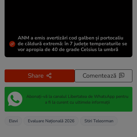
ANM a emis avertizări cod galben și portocaliu
de căldură extremă: în 7 județe temperaturile se
vor apropia de 40 de grade Celsius la umbră
Share
Comentează
Abonați-vă la canalul Libertatea de WhatsApp pentru
a fi la curent cu ultimele informații
Elevi
Evaluare Națională 2026
Stiri Teleorman