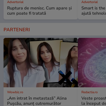
Advertorial
Advertorial
Ruptura de menisc. Cum apare și
Smart is the
cum poate fi tratată
ajută tehnol
PARTENERI
Wowbiz.ro
Redactia.ro
„Am intrat în metastază” Alina
Veste proast
Pușcău, anunț cutremurător
la început d