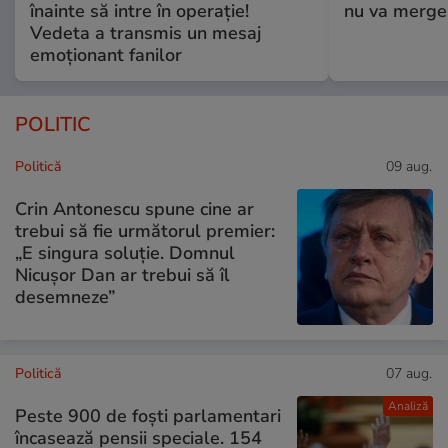
înainte să intre în operație!
nu va merge
Vedeta a transmis un mesaj
emoționant fanilor
POLITIC
Politică
09 aug.
Crin Antonescu spune cine ar
trebui să fie următorul premier:
„E singura soluție. Domnul
Nicușor Dan ar trebui să îl
desemneze”
Politică
07 aug.
Analiză
Peste 900 de foști parlamentari
încasează pensii speciale. 154