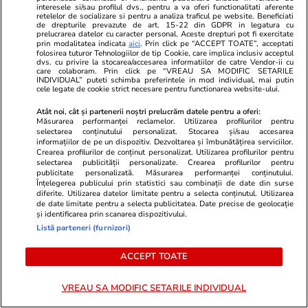
interesele si/sau profilul dvs., pentru a va oferi functionalitati aferente
retelelor de socializare si pentru a analiza traficul pe website. Beneficiati
de drepturile prevazute de art. 15-22 din GDPR in legatura cu
Cum se face cafeaua la presa
prelucrarea datelor cu caracter personal. Aceste drepturi pot fi exercitate
prin modalitatea indicata
aici
. Prin click pe “ACCEPT TOATE”, acceptati
franceză – cum funcționează și
folosirea tuturor Tehnologiilor de tip Cookie, care implica inclusiv acceptul
dvs. cu privire la stocarea/accesarea informatiilor de catre Vendor-ii cu
care sunt avantajele
care colaboram. Prin click pe “VREAU SA MODIFIC SETARILE
INDIVIDUAL” puteti schimba preferintele in mod individual, mai putin
cele legate de cookie strict necesare pentru functionarea website-ului.
Atât noi, cât și partenerii noștri prelucrăm datele pentru a oferi:
Măsurarea performanței reclamelor. Utilizarea profilurilor pentru
Lifestyle
07 aug.
selectarea conținutului personalizat. Stocarea și/sau accesarea
informațiilor de pe un dispozitiv. Dezvoltarea și îmbunătățirea serviciilor.
Crearea profilurilor de conținut personalizat. Utilizarea profilurilor pentru
selectarea publicității personalizate. Crearea profilurilor pentru
Cum blochezi căldura de la
publicitate personalizată. Măsurarea performanței conținutului.
Înțelegerea publicului prin statistici sau combinații de date din surse
geamuri vara. Soluții simple și
diferite. Utilizarea datelor limitate pentru a selecta conținutul. Utilizarea
de date limitate pentru a selecta publicitatea. Date precise de geolocație
ieftine
și identificarea prin scanarea dispozitivului.
Listă parteneri (furnizori)
ACCEPT TOATE
Lifestyle
05 aug.
VREAU SA MODIFIC SETARILE INDIVIDUAL