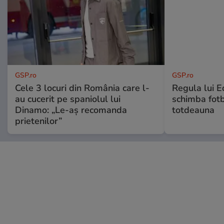
GSP.ro
GSP.ro
Cele 3 locuri din România care l-
Regula lui E
au cucerit pe spaniolul lui
schimba fotb
Dinamo: „Le-aș recomanda
totdeauna
prietenilor”