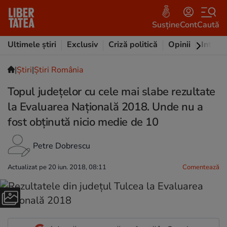
Susține
Cont
Caută
Ultimele știri
Exclusiv
Criză politică
Opinii
Intervi
|
Ştiri
|
Știri România
Topul județelor cu cele mai slabe rezultate
la Evaluarea Națională 2018. Unde nu a
fost obținută nicio medie de 10
Petre Dobrescu
Actualizat pe 20 iun. 2018, 08:11
Comentează