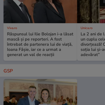
Viva.ro
Unica.ro
Răspunsul lui Ilie Bolojan i-a lăsat
La 2 ani de 
mască și pe reporteri. A fost
un cuplu ce
întrebat de partenera lui de viață,
divorțează! C
Ioana Fâșie, iar ce a urmat a
soția lui și-
generat un val de reacții
adevărat”
GSP