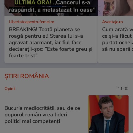
Libertateapentrufemei.ro
Avantaje.ro
BREAKING! Toată planeta se
Cum arată v
roagă pentru el! Starea lui s-a
ce și-a făcut
agravat alarmant, iar fiul face
purtat ochel
declarații-șoc: ”Este foarte greu și
să nu sperii c
foarte trist"
ȘTIRI ROMÂNIA
Opinii
11:00
Bucuria mediocrității, sau de ce
poporul român vrea lideri
politici mai competenți