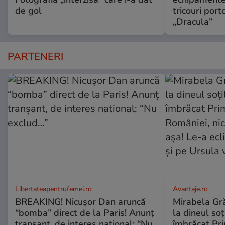
de gol
tricouri porto
„Dracula”
PARTENERI
Libertateapentrufemei.ro
Avantaje.ro
BREAKING! Nicușor Dan aruncă
Mirabela Grăd
“bomba” direct de la Paris! Anunț
la dineul so
tranșant, de interes national: “Nu
îmbrăcat Pr