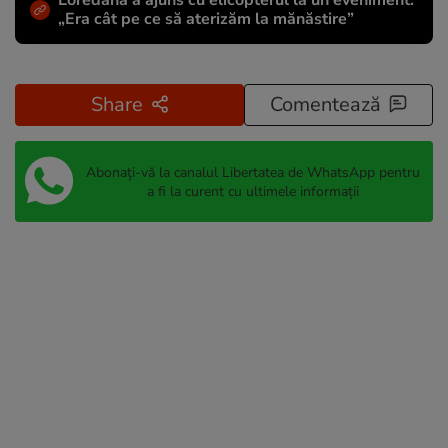
Loredana a ajuns cu elicopterul la un eveniment:
„Era cât pe ce să aterizăm la mănăstire”
Share
Comentează
Abonați-vă la canalul Libertatea de WhatsApp pentru
a fi la curent cu ultimele informații