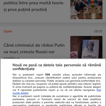
politice între prea multă teorie
și prea puțină practică
Opinii
08:00
Când criminalul de război Putin
va muri, crimele Rusiei vor
continua
Nouă ne pasă ca datele tale personale să rămână
confidențiale
Noi și partenerii noștri
596
stocăm și/sau accesăm informații pe
dispozitivul dvs., precum identificatorii cookie unici pentru prelucrarea
Opinii
14 iul.
datelor cu caracter personal. Puteți accepta sau gestiona preferințele dvs.
făcând clic mai jos, respectiv vă puteți opune utilizării unui interes legitim
în orice moment pe pagina cu politica de confidențialitate. Aceste alegeri
Studiu Every Can Counts 2025:
vor fi raportate partenerilor noștri și nu vă vor afecta navigarea.
Mai
multe detalii
Noi si partenerii nostri (retelele de socializare si agentiile de publicitate
Bunicii și părinții reciclează,
partenere, precum si furnizorii nostri de servicii de date analitice)
prelucram date pentru a permite website-ului sa functioneze, pentru a
tinerii protestează. Ce lipsește
personaliza continutul si anunturile publicitare afisate in functie de