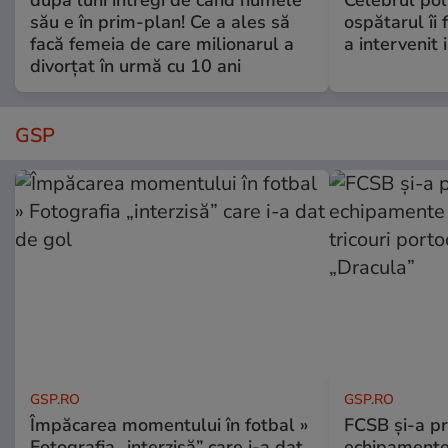
după luni întregi de când numele
Celebrul poli
său e în prim-plan! Ce a ales să
ospătarul îi 
facă femeia de care milionarul a
a intervenit
divorțat în urmă cu 10 ani
GSP
GSP.RO
GSP.RO
Împăcarea momentului în fotbal »
FCSB și-a pr
Fotografia „interzisă” care i-a dat
echipamente 