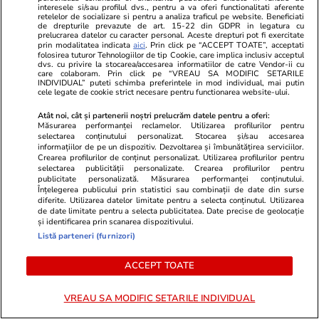
interesele si/sau profilul dvs., pentru a va oferi functionalitati aferente
între cele două?
retelelor de socializare si pentru a analiza traficul pe website. Beneficiati
de drepturile prevazute de art. 15-22 din GDPR in legatura cu
prelucrarea datelor cu caracter personal. Aceste drepturi pot fi exercitate
prin modalitatea indicata
aici
. Prin click pe “ACCEPT TOATE”, acceptati
folosirea tuturor Tehnologiilor de tip Cookie, care implica inclusiv acceptul
dvs. cu privire la stocarea/accesarea informatiilor de catre Vendor-ii cu
Opinii
14 iul.
care colaboram. Prin click pe “VREAU SA MODIFIC SETARILE
INDIVIDUAL” puteti schimba preferintele in mod individual, mai putin
cele legate de cookie strict necesare pentru functionarea website-ului.
O singură piatră de poticnire
Atât noi, cât și partenerii noștri prelucrăm datele pentru a oferi:
Măsurarea performanței reclamelor. Utilizarea profilurilor pentru
pentru Bibi Talent, în drumul
selectarea conținutului personalizat. Stocarea și/sau accesarea
informațiilor de pe un dispozitiv. Dezvoltarea și îmbunătățirea serviciilor.
spre al șaptelea mandat
Crearea profilurilor de conținut personalizat. Utilizarea profilurilor pentru
selectarea publicității personalizate. Crearea profilurilor pentru
publicitate personalizată. Măsurarea performanței conținutului.
Înțelegerea publicului prin statistici sau combinații de date din surse
diferite. Utilizarea datelor limitate pentru a selecta conținutul. Utilizarea
de date limitate pentru a selecta publicitatea. Date precise de geolocație
și identificarea prin scanarea dispozitivului.
Libertatea.ro
Listă parteneri (furnizori)
Ultimele știri
Război Iran
Retete culinare
ACCEPT TOATE
Știri România
Divertisment
Fructe si legume
Știri Externe
Monden
Ingrijirea
VREAU SA MODIFIC SETARILE INDIVIDUAL
plantelor
Politică
Muzică și Filme