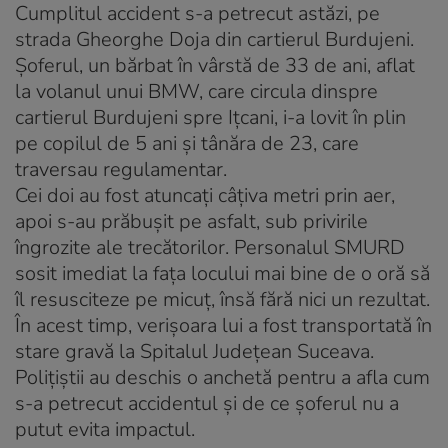
Cumplitul accident s-a petrecut astăzi, pe
strada Gheorghe Doja din cartierul Burdujeni.
Şoferul, un bărbat în vârstă de 33 de ani, aflat
la volanul unui BMW, care circula dinspre
cartierul Burdujeni spre Iţcani, i-a lovit în plin
pe copilul de 5 ani şi tânăra de 23, care
traversau regulamentar.
Cei doi au fost atuncaţi câţiva metri prin aer,
apoi s-au prăbuşit pe asfalt, sub privirile
îngrozite ale trecătorilor. Personalul SMURD
sosit imediat la faţa locului mai bine de o oră să
îl resusciteze pe micuţ, însă fără nici un rezultat.
În acest timp, verişoara lui a fost transportată în
stare gravă la Spitalul Judeţean Suceava.
Poliţiştii au deschis o anchetă pentru a afla cum
s-a petrecut accidentul şi de ce şoferul nu a
putut evita impactul.