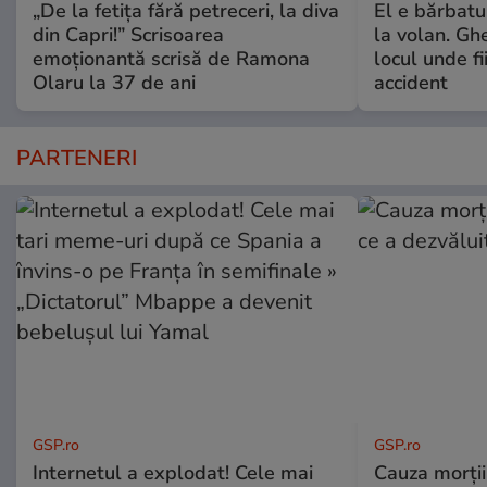
„De la fetița fără petreceri, la diva
El e bărbatul
din Capri!” Scrisoarea
la volan. Gh
emoționantă scrisă de Ramona
locul unde fi
Olaru la 37 de ani
accident
PARTENERI
GSP.ro
GSP.ro
Internetul a explodat! Cele mai
Cauza morții