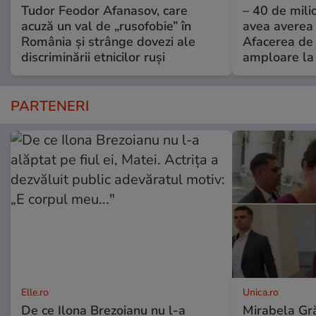
Tudor Feodor Afanasov, care
– 40 de mili
acuză un val de „rusofobie” în
avea averea l
România și strânge dovezi ale
Afacerea de 
discriminării etnicilor ruși
amploare la 
PARTENERI
Elle.ro
Unica.ro
De ce Ilona Brezoianu nu l-a
Mirabela Gră