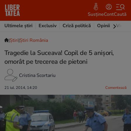
Susține
Cont
Caută
Ultimele știri
Exclusiv
Criză politică
Opinii
Video
|
Ştiri
|
Știri România
Tragedie la Suceava! Copil de 5 anişori,
omorât pe trecerea de pietoni
Cristina Scortariu
21 iul. 2014, 14:20
Comentează