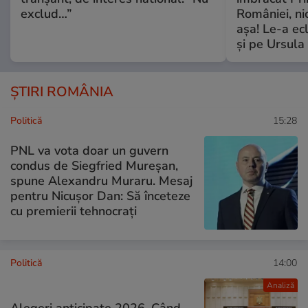
exclud…”
României, ni
așa! Le-a ec
și pe Ursula
ȘTIRI ROMÂNIA
Politică
15:28
PNL va vota doar un guvern
condus de Siegfried Mureșan,
spune Alexandru Muraru. Mesaj
pentru Nicușor Dan: Să înceteze
cu premierii tehnocrați
Politică
14:00
Analiză
Alegeri anticipate 2026. Când