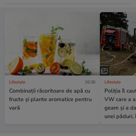
Lifestyle
16:36
Lifestyle
Combinaţii răcoritoare de apă cu
Poliția îl ca
fructe şi plante aromatice pentru
VW care a ar
vară
geam și a da
unei păduri, 