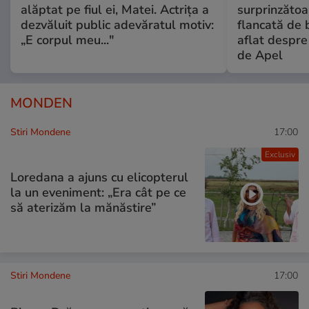
alăptat pe fiul ei, Matei. Actrița a
surprinzătoar
dezvăluit public adevăratul motiv:
flancată de 
„E corpul meu..."
aflat despre
de Apel
MONDEN
Stiri Mondene
17:00
Exclusiv
Loredana a ajuns cu elicopterul
la un eveniment: „Era cât pe ce
să aterizăm la mănăstire”
Stiri Mondene
17:00