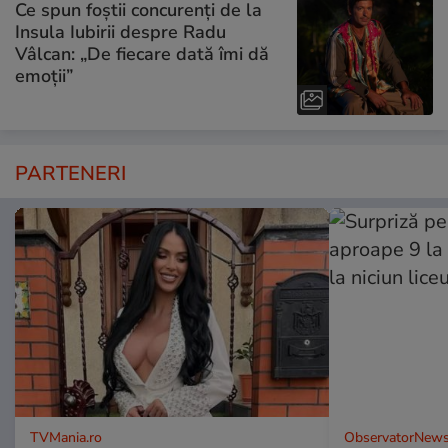
Ce spun foștii concurenți de la
Insula Iubirii despre Radu
Vâlcan: „De fiecare dată îmi dă
emoții”
PARTENERI
TVMania.ro
ObservatorNews