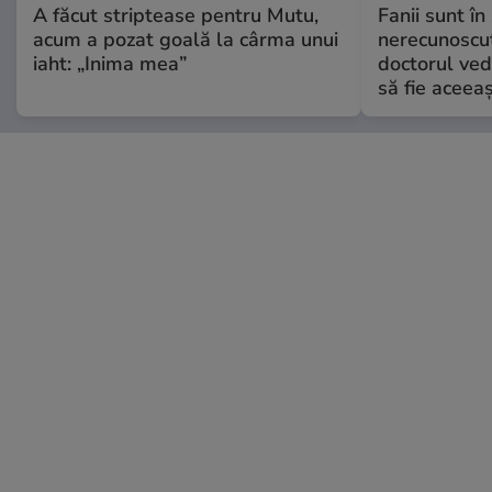
A făcut striptease pentru Mutu,
Fanii sunt în 
acum a pozat goală la cârma unui
nerecunoscut
iaht: „Inima mea”
doctorul ved
să fie aceea