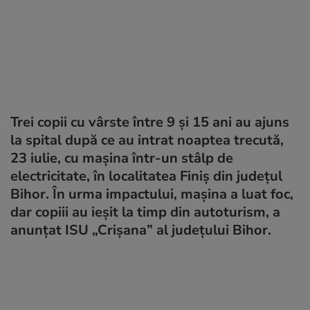
Trei copii cu vârste între 9 şi 15 ani au ajuns
la spital după ce au intrat noaptea trecută,
23 iulie, cu maşina într-un stâlp de
electricitate, în localitatea Finiş din judeţul
Bihor. În urma impactului, mașina a luat foc,
dar copiii au ieșit la timp din autoturism, a
anunțat ISU „Crişana” al judeţului Bihor.