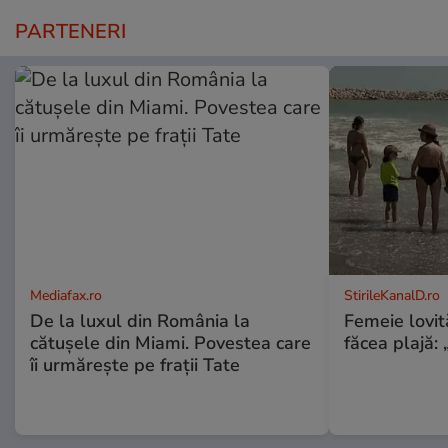
PARTENERI
Mediafax.ro
StirileKanalD.ro
De la luxul din România la
Femeie lovit
cătușele din Miami. Povestea care
făcea plajă: „
îi urmărește pe frații Tate