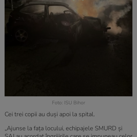
Foto: ISU Bihor
Cei trei copii au duși apoi la spital.
„Ajunse la faţa locului, echipajele SMURD şi
SAJ au acordat îngrijirile care se impuneau celor