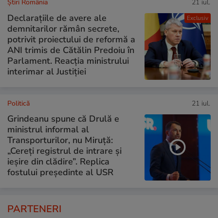
Știri România
21 iul.
Declarațiile de avere ale
Exclusiv
demnitarilor rămân secrete,
potrivit proiectului de reformă a
ANI trimis de Cătălin Predoiu în
Parlament. Reacția ministrului
interimar al Justiției
Politică
21 iul.
Grindeanu spune că Drulă e
ministrul informal al
Transporturilor, nu Miruță:
„Cereți registrul de intrare și
ieșire din clădire”. Replica
fostului președinte al USR
PARTENERI