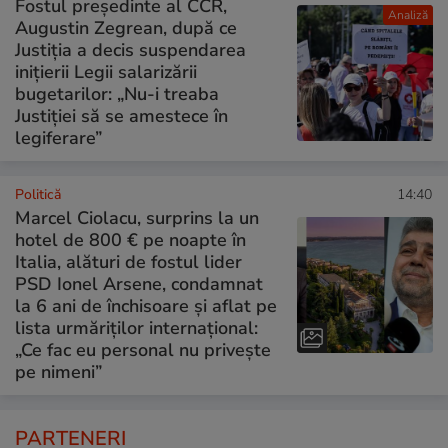
Fostul președinte al CCR,
Analiză
Augustin Zegrean, după ce
Justiția a decis suspendarea
inițierii Legii salarizării
bugetarilor: „Nu-i treaba
Justiției să se amestece în
legiferare”
Politică
14:40
Marcel Ciolacu, surprins la un
hotel de 800 € pe noapte în
Italia, alături de fostul lider
PSD Ionel Arsene, condamnat
la 6 ani de închisoare și aflat pe
lista urmăriților internațional:
„Ce fac eu personal nu privește
pe nimeni”
PARTENERI