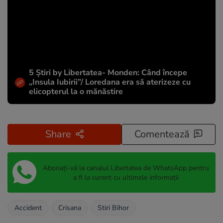
5 Știri by Libertatea- Monden: Când începe
„Insula Iubirii”/ Loredana era să aterizeze cu
elicopterul la o mănăstire
Share
Comentează
Abonați-vă la canalul Libertatea de WhatsApp pentru
a fi la curent cu ultimele informații
Accident
Crisana
Stiri Bihor