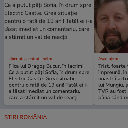
Libertateapentrufemei.ro
Avantaje.ro
Fiica lui Dragoș Bucur, în lacrimi!
Trist, foarte
Ce a putut păți Sofia, în drum spre
împreună, în
Electric Castle. Grea situație
noastră actri
pentru o fată de 19 ani! Tatăl ei i-
lui Mungiu, ș
a lăsat imediat un comentariu,
TVR au fost 
care a stârnit un val de reacții
până când mo
ȘTIRI ROMÂNIA