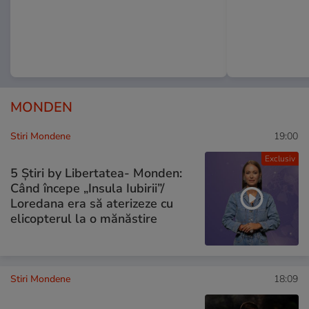
MONDEN
Stiri Mondene
19:00
Exclusiv
5 Știri by Libertatea- Monden:
Când începe „Insula Iubirii”/
Loredana era să aterizeze cu
elicopterul la o mănăstire
Stiri Mondene
18:09