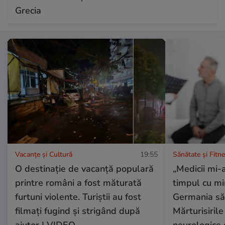
Grecia
Vacanțe și Cultură
19:55
Sănătate și Fitn
O destinație de vacanță populară
„Medicii mi-a
printre români a fost măturată
timpul cu mi
furtuni violente. Turiștii au fost
Germania să 
filmați fugind și strigând după
Mărturisirile
ajutor | VIDEO
neurologice 