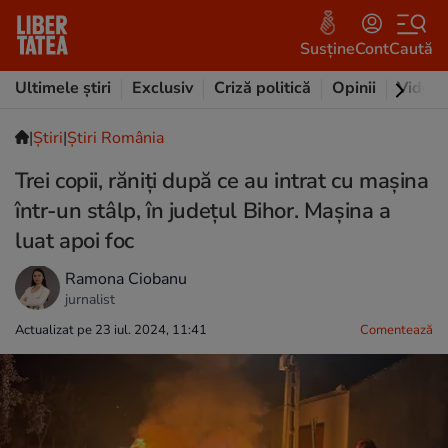
Susține
Cont
Caută
Ultimele știri
Exclusiv
Criză politică
Opinii
Video
|
Ştiri
|
Știri România
Trei copii, răniți după ce au intrat cu mașina
într-un stâlp, în judeţul Bihor. Mașina a
luat apoi foc
Ramona Ciobanu
jurnalist
Actualizat pe 23 iul. 2024, 11:41
Comentează