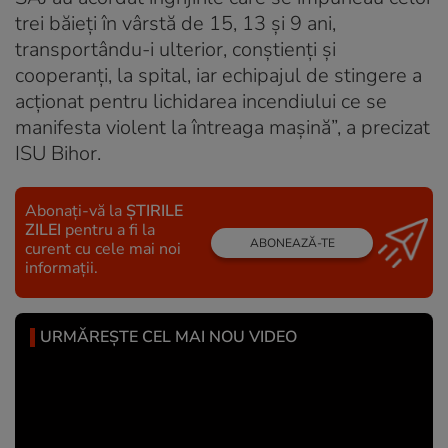
trei băieţi în vârstă de 15, 13 şi 9 ani,
transportându-i ulterior, conştienţi şi
cooperanţi, la spital, iar echipajul de stingere a
acţionat pentru lichidarea incendiului ce se
manifesta violent la întreaga maşină”, a precizat
ISU Bihor.
Abonați-vă la
ȘTIRILE
ZILEI
pentru a fi la
ABONEAZĂ-TE
curent cu cele mai noi
informații.
URMĂREȘTE CEL MAI NOU VIDEO