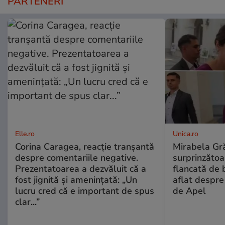
PARTENERI
Elle.ro
Unica.ro
Corina Caragea, reacție tranșantă
Mirabela Gră
despre comentariile negative.
surprinzătoar
Prezentatoarea a dezvăluit că a
flancată de 
fost jignită și amenințată: „Un
aflat despre
lucru cred că e important de spus
de Apel
clar...”