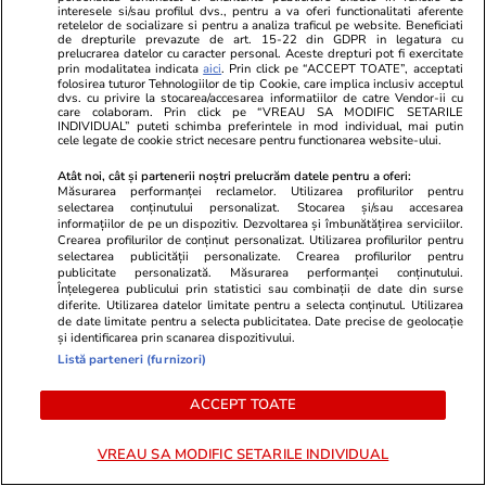
interesele si/sau profilul dvs., pentru a va oferi functionalitati aferente
retelelor de socializare si pentru a analiza traficul pe website. Beneficiati
de drepturile prevazute de art. 15-22 din GDPR in legatura cu
Lifestyle
20 iul.
prelucrarea datelor cu caracter personal. Aceste drepturi pot fi exercitate
prin modalitatea indicata
aici
. Prin click pe “ACCEPT TOATE”, acceptati
folosirea tuturor Tehnologiilor de tip Cookie, care implica inclusiv acceptul
dvs. cu privire la stocarea/accesarea informatiilor de catre Vendor-ii cu
Ce este batch cooking și cum îți
care colaboram. Prin click pe “VREAU SA MODIFIC SETARILE
INDIVIDUAL” puteti schimba preferintele in mod individual, mai putin
poate simplifica mesele
cele legate de cookie strict necesare pentru functionarea website-ului.
săptămânale
Atât noi, cât și partenerii noștri prelucrăm datele pentru a oferi:
Măsurarea performanței reclamelor. Utilizarea profilurilor pentru
selectarea conținutului personalizat. Stocarea și/sau accesarea
informațiilor de pe un dispozitiv. Dezvoltarea și îmbunătățirea serviciilor.
Crearea profilurilor de conținut personalizat. Utilizarea profilurilor pentru
selectarea publicității personalizate. Crearea profilurilor pentru
Lifestyle
20 iul.
publicitate personalizată. Măsurarea performanței conținutului.
Înțelegerea publicului prin statistici sau combinații de date din surse
diferite. Utilizarea datelor limitate pentru a selecta conținutul. Utilizarea
de date limitate pentru a selecta publicitatea. Date precise de geolocație
și identificarea prin scanarea dispozitivului.
Ce este agar-agar și cum se
Listă parteneri (furnizori)
utilizează
ACCEPT TOATE
VREAU SA MODIFIC SETARILE INDIVIDUAL