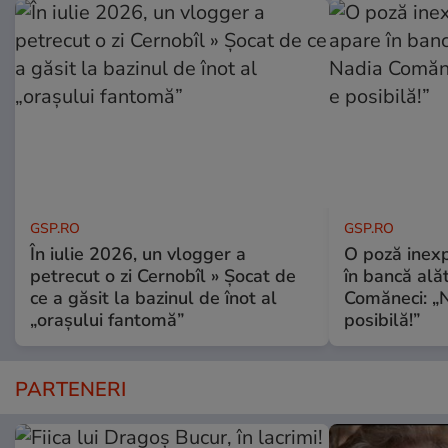
GSP.RO
GSP.RO
În iulie 2026, un vlogger a
O poză inexp
petrecut o zi Cernobîl » Șocat de
în bancă ală
ce a găsit la bazinul de înot al
Comăneci: „N
„orașului fantomă”
posibilă!”
PARTENERI