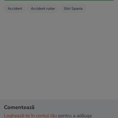
Accident
Accident rutier
Stiri Spania
Comentează
Loghează-te în contul tău
pentru a adăuga