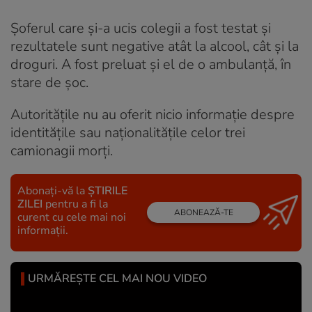
Șoferul care și-a ucis colegii a fost testat și
rezultatele sunt negative atât la alcool, cât și la
droguri. A fost preluat și el de o ambulanță, în
stare de șoc.
Autoritățile nu au oferit nicio informație despre
identitățile sau naționalitățile celor trei
camionagii morți.
Abonați-vă la
ȘTIRILE
ZILEI
pentru a fi la
ABONEAZĂ-TE
curent cu cele mai noi
informații.
URMĂREȘTE CEL MAI NOU VIDEO