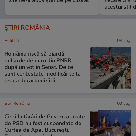
zile ne-a adus știri de pe Litoral
fiecare zi și 
acestui stil 
ȘTIRI ROMÂNIA
Politică
04 aug.
România riscă să piardă
miliarde de euro din PNRR
după un vot în Senat. De ce
sunt contestate modificările la
legea decarbonizării
Știri România
03 aug.
Cinci hotărâri de Guvern atacate
de PSD au fost suspendate de
Curtea de Apel București.