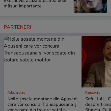
Executivul acuză blocarea unor
măsuri importante
PARTENERI
Adevarul.ro
Fanatik.ro
Noile șosele montane din Apuseni
Șeful lui U C
care vor concura Transapuseana și
despre trans
vor scoate din izolare satele
Stanciu. Ce î