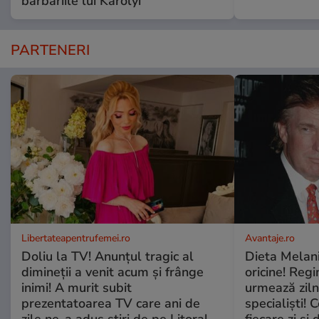
barbariile lui Karolyi
PARTENERI
Libertateapentrufemei.ro
Avantaje.ro
Doliu la TV! Anunțul tragic al
Dieta Melan
dimineții a venit acum și frânge
oricine! Regi
inimi! A murit subit
urmează zilni
prezentatoarea TV care ani de
specialiști! 