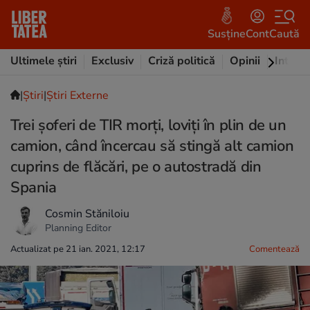
Susține
Cont
Caută
Ultimele știri
Exclusiv
Criză politică
Opinii
Intervi
|
Ştiri
|
Știri Externe
Trei șoferi de TIR morți, loviți în plin de un
camion, când încercau să stingă alt camion
cuprins de flăcări, pe o autostradă din
Spania
Cosmin Stăniloiu
Planning Editor
Actualizat pe 21 ian. 2021, 12:17
Comentează