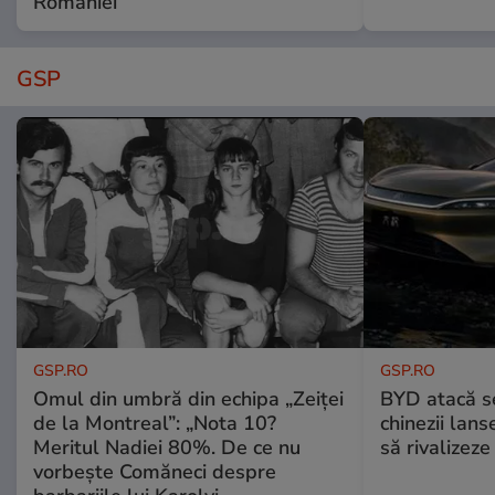
României
GSP
GSP.RO
GSP.RO
Omul din umbră din echipa „Zeiței
BYD atacă s
de la Montreal”: „Nota 10?
chinezii lans
Meritul Nadiei 80%. De ce nu
să rivalize
vorbește Comăneci despre