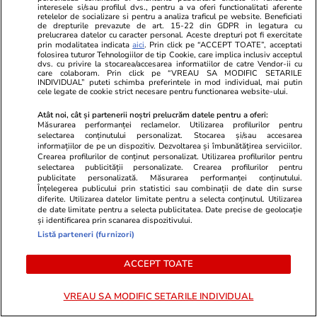
interesele si/sau profilul dvs., pentru a va oferi functionalitati aferente
retelelor de socializare si pentru a analiza traficul pe website. Beneficiati
de drepturile prevazute de art. 15-22 din GDPR in legatura cu
prelucrarea datelor cu caracter personal. Aceste drepturi pot fi exercitate
prin modalitatea indicata
aici
. Prin click pe “ACCEPT TOATE”, acceptati
folosirea tuturor Tehnologiilor de tip Cookie, care implica inclusiv acceptul
dvs. cu privire la stocarea/accesarea informatiilor de catre Vendor-ii cu
care colaboram. Prin click pe “VREAU SA MODIFIC SETARILE
INDIVIDUAL” puteti schimba preferintele in mod individual, mai putin
cele legate de cookie strict necesare pentru functionarea website-ului.
Atât noi, cât și partenerii noștri prelucrăm datele pentru a oferi:
Măsurarea performanței reclamelor. Utilizarea profilurilor pentru
selectarea conținutului personalizat. Stocarea și/sau accesarea
informațiilor de pe un dispozitiv. Dezvoltarea și îmbunătățirea serviciilor.
Crearea profilurilor de conținut personalizat. Utilizarea profilurilor pentru
selectarea publicității personalizate. Crearea profilurilor pentru
publicitate personalizată. Măsurarea performanței conținutului.
Înțelegerea publicului prin statistici sau combinații de date din surse
Lifestyle
06:00
Lifestyle
diferite. Utilizarea datelor limitate pentru a selecta conținutul. Utilizarea
de date limitate pentru a selecta publicitatea. Date precise de geolocație
Un mușchi special crescut pe
Oamenii de ș
și identificarea prin scanarea dispozitivului.
beton scade temperatura
reducerea tr
Listă parteneri (furnizori)
orașelor cu 8 grade Celsius. Cum
lumii la 4 mi
ACCEPT TOATE
funcționează proiectul
2200. Care 
VREAU SA MODIFIC SETARILE INDIVIDUAL