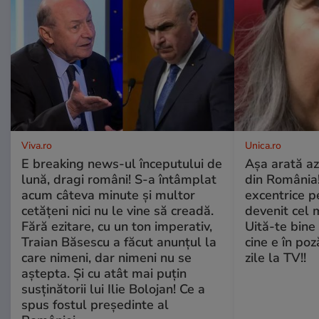
Viva.ro
Unica.ro
E breaking news-ul începutului de
Așa arată az
lună, dragi români! S-a întâmplat
din România!
acum câteva minute și multor
excentrice pe
cetățeni nici nu le vine să creadă.
devenit cel 
Fără ezitare, cu un ton imperativ,
Uită-te bine 
Traian Băsescu a făcut anunțul la
cine e în poz
care nimeni, dar nimeni nu se
zile la TV!!
aștepta. Și cu atât mai puțin
susținătorii lui Ilie Bolojan! Ce a
spus fostul președinte al