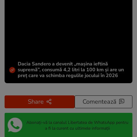
Dacia Sandero a devenit „mașina ieftină
supremă”, consumă 4,2 litri la 100 km și are un
preț care va schimba regulile jocului în 2026
Share
Comentează
Abonați-vă la canalul Libertatea de WhatsApp pentru
a fi la curent cu ultimele informații