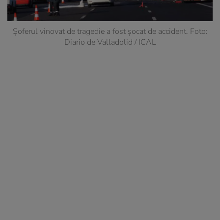
Șoferul vinovat de tragedie a fost șocat de accident. Foto:
Diario de Valladolid / ICAL