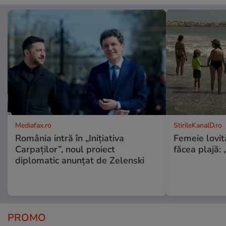
Mediafax.ro
StirileKanalD.ro
România intră în „Inițiativa
Femeie lovit
Carpaților”, noul proiect
făcea plajă: „
diplomatic anunțat de Zelenski
PROMO