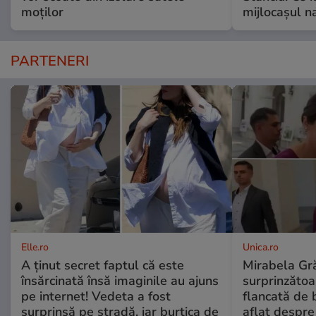
moților
mijlocașul na
PARTENERI
Elle.ro
Unica.ro
A ținut secret faptul că este
Mirabela Gră
însărcinată însă imaginile au ajuns
surprinzătoar
pe internet! Vedeta a fost
flancată de 
surprinsă pe stradă, iar burtica de
aflat despre