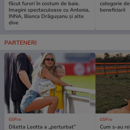
făcut furori în costum de baie.
categorie de
Imagini spectaculoase cu Antonia,
beneficiarii
INNA, Bianca Drăgușanu și alte
dive
PARTENERI
GSP.ro
GSP.ro
Diletta Leotta a „perturbat”
Cum s-au re