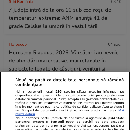
Știri România
08:10
7 județe intră de la ora 10 sub cod roșu de
temperaturi extreme: ANM anunță 41 de
grade Celsius la umbră în vestul țării
Horoscop
04 aug.
Horoscop 5 august 2026. Vărsătorii au nevoie
de abordări mai creative, mai relaxate în
subiectele legate de câștiguri, venituri și
cheltuieli
Nouă ne pasă ca datele tale personale să rămână
confidențiale
Noi și partenerii noștri
596
stocăm și/sau accesăm informații pe
Auto
04 aug.
dispozitivul dvs., precum identificatorii cookie unici pentru prelucrarea
datelor cu caracter personal. Puteți accepta sau gestiona preferințele dvs.
Dacia Sandero a devenit „mașina ieftină
făcând clic mai jos, respectiv vă puteți opune utilizării unui interes legitim
în orice moment pe pagina cu politica de confidențialitate. Aceste alegeri
supremă”, consumă 4,2 litri la 100 km și are
vor fi raportate partenerilor noștri și nu vă vor afecta navigarea.
Mai
multe detalii
Noi si partenerii nostri (retelele de socializare si agentiile de publicitate
un preț care va schimba regulile jocului în
partenere, precum si furnizorii nostri de servicii de date analitice)
prelucram date pentru a permite website-ului sa functioneze, pentru a
2026
personaliza continutul si anunturile publicitare afisate in functie de