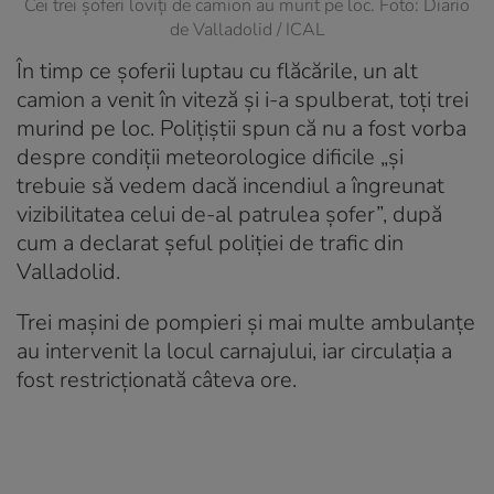
Cei trei șoferi loviți de camion au murit pe loc. Foto: Diario
de Valladolid / ICAL
În timp ce șoferii luptau cu flăcările, un alt
camion a venit în viteză și i-a spulberat, toți trei
murind pe loc. Polițiștii spun că nu a fost vorba
despre condiții meteorologice dificile „și
trebuie să vedem dacă incendiul a îngreunat
vizibilitatea celui de-al patrulea șofer”, după
cum a declarat șeful poliției de trafic din
Valladolid.
Trei mașini de pompieri și mai multe ambulanțe
au intervenit la locul carnajului, iar circulația a
fost restricționată câteva ore.