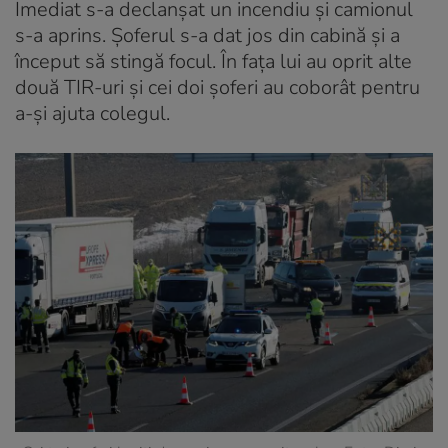
Imediat s-a declanșat un incendiu și camionul
s-a aprins. Șoferul s-a dat jos din cabină și a
început să stingă focul. În fața lui au oprit alte
două TIR-uri și cei doi șoferi au coborât pentru
a-și ajuta colegul.