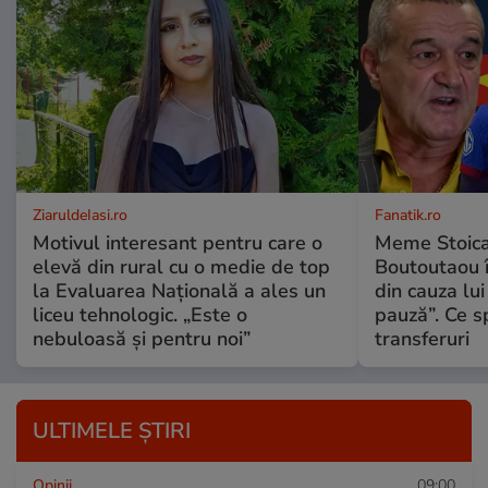
ZiaruldeIasi.ro
Fanatik.ro
Motivul interesant pentru care o
Meme Stoica
elevă din rural cu o medie de top
Boutoutaou în
la Evaluarea Națională a ales un
din cauza lui
liceu tehnologic. „Este o
pauză”. Ce s
nebuloasă și pentru noi”
transferuri
ULTIMELE ȘTIRI
Opinii
09:00