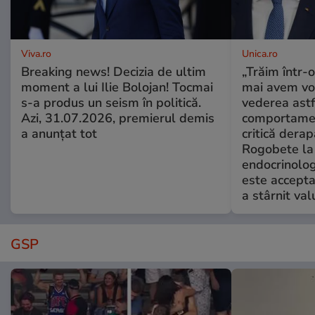
Viva.ro
Unica.ro
Breaking news! Decizia de ultim
„Trăim într-
moment a lui Ilie Bolojan! Tocmai
mai avem vo
s-a produs un seism în politică.
vederea astf
Azi, 31.07.2026, premierul demis
comportamen
a anunțat tot
critică derap
Rogobete la
endocrinolog
este accepta
a stârnit valu
GSP