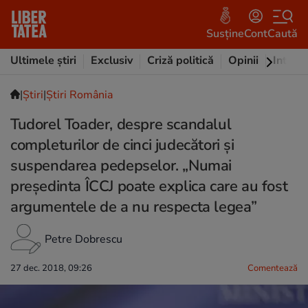
Susține
Cont
Caută
Ultimele știri
Exclusiv
Criză politică
Opinii
Intervi
|
Ştiri
|
Știri România
Tudorel Toader, despre scandalul
completurilor de cinci judecători și
suspendarea pedepselor. „Numai
preşedinta ÎCCJ poate explica care au fost
argumentele de a nu respecta legea”
Petre Dobrescu
27 dec. 2018, 09:26
Comentează