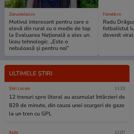
ZiaruldeIasi.ro
Fanatik.ro
Motivul interesant pentru care o
Radu Drăguși
elevă din rural cu o medie de top
fotbalistul l
la Evaluarea Națională a ales un
devenit vira
liceu tehnologic. „Este o
nebuloasă și pentru noi”
ULTIMELE ȘTIRI
Știri Locale
11:23
12 trenuri spre litoral au acumulat întârzieri de
829 de minute, din cauza unei scurgeri de gaze
la un tren cu GPL
Auto
11:07