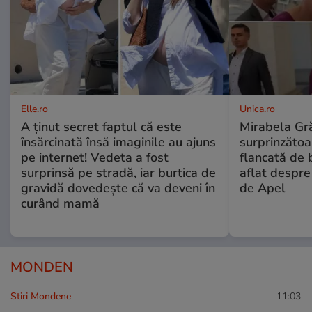
Elle.ro
Unica.ro
A ținut secret faptul că este
Mirabela Gră
însărcinată însă imaginile au ajuns
surprinzătoar
pe internet! Vedeta a fost
flancată de 
surprinsă pe stradă, iar burtica de
aflat despre
gravidă dovedește că va deveni în
de Apel
curând mamă
MONDEN
Stiri Mondene
11:03