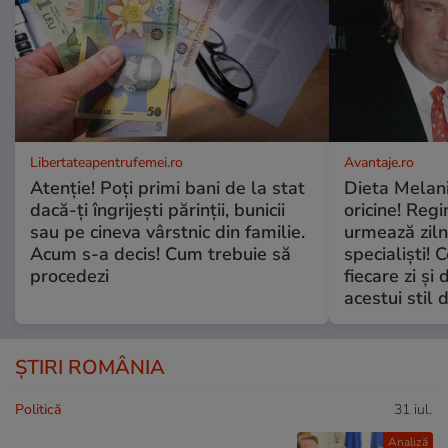
Libertateapentrufemei.ro
Avantaje.ro
Atenție! Poți primi bani de la stat
Dieta Melan
dacă-ți îngrijești părinții, bunicii
oricine! Regi
sau pe cineva vârstnic din familie.
urmează zilni
Acum s-a decis! Cum trebuie să
specialiști! 
procedezi
fiecare zi și 
acestui stil 
ȘTIRI ROMÂNIA
Politică
31 iul.
Analiză