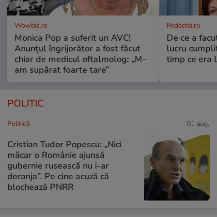
Wowbiz.ro
Redactia.ro
Monica Pop a suferit un AVC!
De ce a fac
Anunțul îngrijorător a fost făcut
lucru cumplit
chiar de medicul oftalmolog: „M-
timp ce era 
am supărat foarte tare”
POLITIC
Politică
01 aug.
Cristian Tudor Popescu: „Nici
măcar o Românie ajunsă
gubernie rusească nu i-ar
deranja”. Pe cine acuză că
blochează PNRR