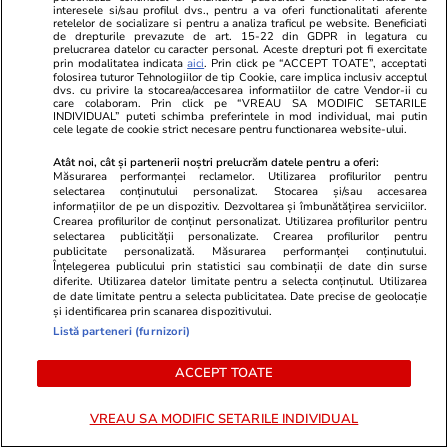
interesele si/sau profilul dvs., pentru a va oferi functionalitati aferente
retelelor de socializare si pentru a analiza traficul pe website. Beneficiati
de drepturile prevazute de art. 15-22 din GDPR in legatura cu
Lifestyle
01 aug.
Horoscop
prelucrarea datelor cu caracter personal. Aceste drepturi pot fi exercitate
prin modalitatea indicata
aici
. Prin click pe “ACCEPT TOATE”, acceptati
Faimoșii adidași „murdari” care
Horoscop 2 a
folosirea tuturor Tehnologiilor de tip Cookie, care implica inclusiv acceptul
dvs. cu privire la stocarea/accesarea informatiilor de catre Vendor-ii cu
costă o avere ajung în România:
sunt printre 
care colaboram. Prin click pe “VREAU SA MODIFIC SETARILE
INDIVIDUAL” puteti schimba preferintele in mod individual, mai putin
primul magazin se deschide în
faptul că pro
cele legate de cookie strict necesare pentru functionarea website-ului.
București și caută angajați
propria creaț
Atât noi, cât și partenerii noștri prelucrăm datele pentru a oferi:
Măsurarea performanței reclamelor. Utilizarea profilurilor pentru
cerceteze p
selectarea conținutului personalizat. Stocarea și/sau accesarea
informațiilor de pe un dispozitiv. Dezvoltarea și îmbunătățirea serviciilor.
Crearea profilurilor de conținut personalizat. Utilizarea profilurilor pentru
selectarea publicității personalizate. Crearea profilurilor pentru
publicitate personalizată. Măsurarea performanței conținutului.
Horoscop
01 aug.
Înțelegerea publicului prin statistici sau combinații de date din surse
diferite. Utilizarea datelor limitate pentru a selecta conținutul. Utilizarea
Horoscop 2 august 2026. Leii
de date limitate pentru a selecta publicitatea. Date precise de geolocație
și identificarea prin scanarea dispozitivului.
sunt printre cei conștienți de
Listă parteneri (furnizori)
faptul că propria dispoziție este
ACCEPT TOATE
propria creație și ar fi bine să
cerceteze problema
VREAU SA MODIFIC SETARILE INDIVIDUAL