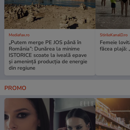
Mediafax.ro
StirileKanalD.ro
„Putem merge PE JOS până în
Femeie lovit
România”: Dunărea la minime
făcea plajă: „
ISTORICE scoate la iveală epave
și amenință producția de energie
din regiune
PROMO