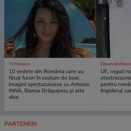
TVMania.ro
ObservatorNews
10 vedete din România care au
UE, reguli n
făcut furori în costum de baie.
electrocasni
Imagini spectaculoase cu Antonia,
pentru români
INNA, Bianca Drăgușanu și alte
frigiderul sa
dive
PARTENERI