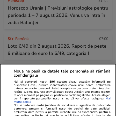
Horoscop
31 iul.
Horoscop Urania | Previziuni astrologice pentru
perioada 1 – 7 august 2026. Venus va intra în
zodia Balanței
Știri România
07:00
Loto 6/49 din 2 august 2026. Report de peste
9 milioane de euro la 6/49, categoria I
Nouă ne pasă ca datele tale personale să rămână
confidențiale
Noi și partenerii noștri
596
stocăm și/sau accesăm informații pe
dispozitivul dvs., precum identificatorii cookie unici pentru prelucrarea
datelor cu caracter personal. Puteți accepta sau gestiona preferințele dvs.
făcând clic mai jos, respectiv vă puteți opune utilizării unui interes legitim
în orice moment pe pagina cu politica de confidențialitate. Aceste alegeri
vor fi raportate partenerilor noștri și nu vă vor afecta navigarea.
Mai
multe detalii
Noi si partenerii nostri (retelele de socializare si agentiile de publicitate
partenere, precum si furnizorii nostri de servicii de date analitice)
prelucram date pentru a permite website-ului sa functioneze, pentru a
personaliza continutul si anunturile publicitare afisate in functie de