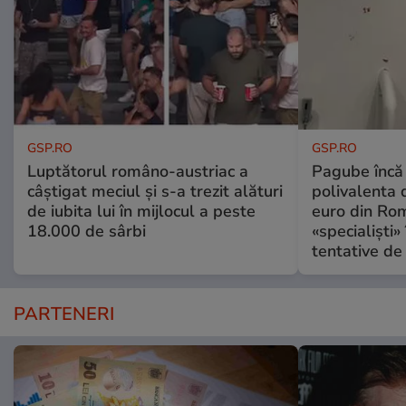
GSP.RO
GSP.RO
Luptătorul româno-austriac a
Pagube încă 
câștigat meciul și s-a trezit alături
polivalenta 
de iubita lui în mijlocul a peste
euro din Rom
18.000 de sârbi
«specialiști»
tentative de 
PARTENERI