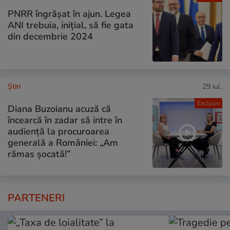
PNRR îngrășat în ajun. Legea
ANI trebuia, inițial, să fie gata
din decembrie 2024
Ştiri
29 iul.
Exclusiv
Diana Buzoianu acuză că
încearcă în zadar să intre în
audiență la procuroarea
generală a României: „Am
rămas șocată!”
PARTENERI