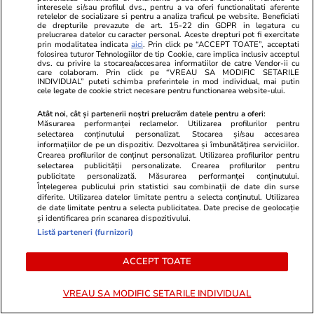
interesele si/sau profilul dvs., pentru a va oferi functionalitati aferente
special față de partenerul de
retelelor de socializare si pentru a analiza traficul pe website. Beneficiati
de drepturile prevazute de art. 15-22 din GDPR in legatura cu
cuplu
prelucrarea datelor cu caracter personal. Aceste drepturi pot fi exercitate
prin modalitatea indicata
aici
. Prin click pe “ACCEPT TOATE”, acceptati
folosirea tuturor Tehnologiilor de tip Cookie, care implica inclusiv acceptul
dvs. cu privire la stocarea/accesarea informatiilor de catre Vendor-ii cu
care colaboram. Prin click pe “VREAU SA MODIFIC SETARILE
Bani și Afaceri
03 aug.
INDIVIDUAL” puteti schimba preferintele in mod individual, mai putin
cele legate de cookie strict necesare pentru functionarea website-ului.
Atât noi, cât și partenerii noștri prelucrăm datele pentru a oferi:
Măsurarea performanței reclamelor. Utilizarea profilurilor pentru
Cine poate retrage banii din
selectarea conținutului personalizat. Stocarea și/sau accesarea
informațiilor de pe un dispozitiv. Dezvoltarea și îmbunătățirea serviciilor.
contul unei persoane decedate
Crearea profilurilor de conținut personalizat. Utilizarea profilurilor pentru
selectarea publicității personalizate. Crearea profilurilor pentru
publicitate personalizată. Măsurarea performanței conținutului.
Înțelegerea publicului prin statistici sau combinații de date din surse
diferite. Utilizarea datelor limitate pentru a selecta conținutul. Utilizarea
de date limitate pentru a selecta publicitatea. Date precise de geolocație
și identificarea prin scanarea dispozitivului.
Lifestyle
06 aug.
Listă parteneri (furnizori)
ACCEPT TOATE
30 de expresii în turcă esențiale
pentru vacanță: de la bazar la
VREAU SA MODIFIC SETARILE INDIVIDUAL
plajă