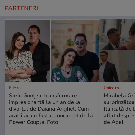
PARTENERI
Elle.ro
Unica.ro
Sorin Gonțea, transformare
Mirabela Gră
impresionantă la un an de la
surprinzătoar
divorțul de Daiana Anghel. Cum
flancată de 
arată acum fostul concurent de la
aflat despre
Power Couple. Foto
de Apel