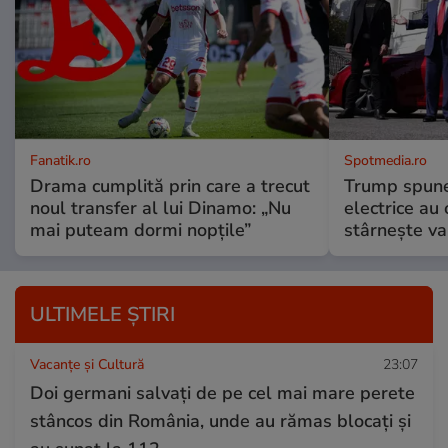
Fanatik.ro
Spotmedia.ro
Drama cumplită prin care a trecut
Trump spune 
noul transfer al lui Dinamo: „Nu
electrice au 
mai puteam dormi nopțile”
stârnește val
ULTIMELE ȘTIRI
Vacanțe și Cultură
23:07
Doi germani salvați de pe cel mai mare perete
stâncos din România, unde au rămas blocați și