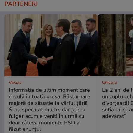
PARTENERI
Viva.ro
Unica.ro
Informația de ultim moment care
La 2 ani de 
circulă în toată presa. Răsturnare
un cuplu ce
majoră de situație la vârful țării!
divorțează! C
S-au speculat multe, dar știrea
soția lui și-
fulger acum a venit! În urmă cu
adevărat”
doar câteva momente PSD a
făcut anunțul