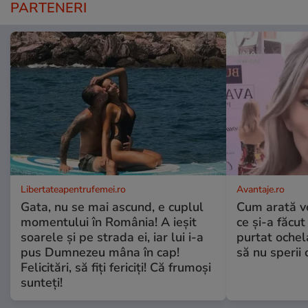
PARTENERI
Libertateapentrufemei.ro
Avantaje.ro
Gata, nu se mai ascund, e cuplul
Cum arată v
momentului în România! A ieșit
ce și-a făcut
soarele și pe strada ei, iar lui i-a
purtat ochel
pus Dumnezeu mâna în cap!
să nu sperii c
Felicitări, să fiți fericiți! Că frumoși
sunteți!