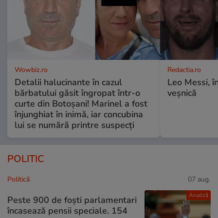
Wowbiz.ro
Redactia.ro
Detalii halucinante în cazul
Leo Messi, î
bărbatului găsit îngropat într-o
veșnică
curte din Botoșani! Marinel a fost
înjunghiat în inimă, iar concubina
lui se numără printre suspecți
POLITIC
Politică
07 aug.
Analiză
Peste 900 de foști parlamentari
încasează pensii speciale. 154