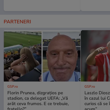
PARTENERI
GSP.ro
GSP.ro
Florin Prunea, dizgrațios pe
Laszlo Diosz
stadion, ca delegat UEFA: „Vă
în cazul lui 
arăt ceva frumos. E ce trebuie,
curios că se
fratello?”
acum”