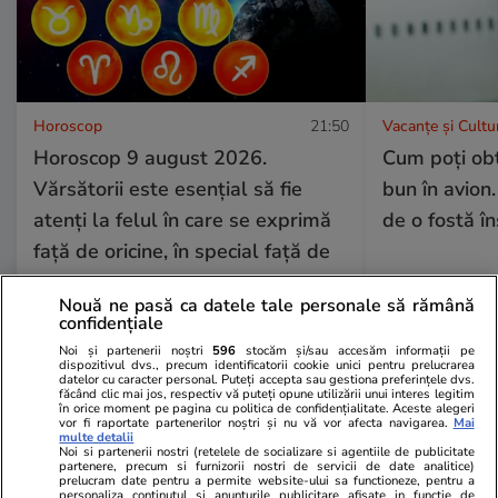
Horoscop
21:50
Vacanțe și Cultu
Horoscop 9 august 2026.
Cum poți obț
Vărsătorii este esențial să fie
bun în avion.
atenți la felul în care se exprimă
de o fostă î
față de oricine, în special față de
partenerul de cuplu
Nouă ne pasă ca datele tale personale să rămână
confidențiale
Noi și partenerii noștri
596
stocăm și/sau accesăm informații pe
dispozitivul dvs., precum identificatorii cookie unici pentru prelucrarea
Horoscop
21:50
datelor cu caracter personal. Puteți accepta sau gestiona preferințele dvs.
făcând clic mai jos, respectiv vă puteți opune utilizării unui interes legitim
Horoscop 9 august 2026.
în orice moment pe pagina cu politica de confidențialitate. Aceste alegeri
vor fi raportate partenerilor noștri și nu vă vor afecta navigarea.
Mai
Vărsătorii este esențial să fie
multe detalii
Noi si partenerii nostri (retelele de socializare si agentiile de publicitate
atenți la felul în care se
partenere, precum si furnizorii nostri de servicii de date analitice)
prelucram date pentru a permite website-ului sa functioneze, pentru a
exprimă față de oricine, în
personaliza continutul si anunturile publicitare afisate in functie de