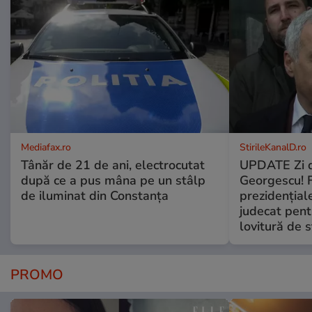
Mediafax.ro
StirileKanalD.ro
Tânăr de 21 de ani, electrocutat
UPDATE Zi d
după ce a pus mâna pe un stâlp
Georgescu! F
de iluminat din Constanța
prezidențiale
judecat pent
lovitură de s
PROMO