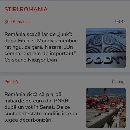
ȘTIRI ROMÂNIA
Știri România
08:37
România scapă iar de „junk”:
după Fitch, și Moody’s menține
ratingul de țară. Nazare: „Un
semnal extrem de important”.
Ce spune Nicușor Dan
Politică
04 aug.
România riscă să piardă
miliarde de euro din PNRR
după un vot în Senat. De ce
sunt contestate modificările la
legea decarbonizării