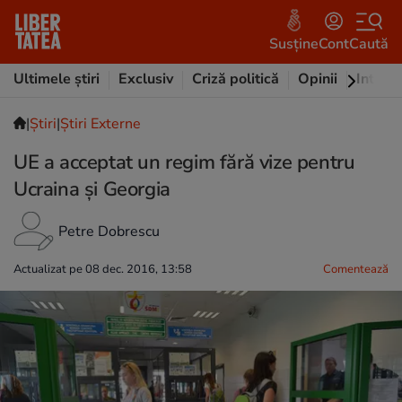
Susține
Cont
Caută
Ultimele știri
Exclusiv
Criză politică
Opinii
Intervi
|
Ştiri
|
Știri Externe
UE a acceptat un regim fără vize pentru
Ucraina și Georgia
Petre Dobrescu
Actualizat pe 08 dec. 2016, 13:58
Comentează